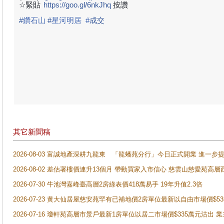
☆緊貼
https://goo.gl/6nkJhq
按讚
#
鑽石山
#
星河明居
#
成
交
其它新聞稿
2026-08-03 富誠地產深耕九龍東 「龍蟠苑分行」今日正式開業 進
2026-08-02 差估署樓價連升13個月 帶動買家入市信心 慈雲山慈愛苑高層
2026-07-30 牛池灣嘉峰臺高層2房綠表價418萬易手 19年升值2.3倍
2026-07-23 黄大仙居屋慈安苑罕有已補地價2房單位最新以自由市場價$5
2026-07-16 瓊軒苑高層市景戶最新1房單位以居二市場價$335萬元沽出 業