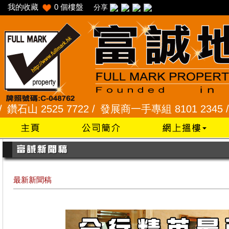
我的收藏
0
個樓盤
分享
525 7722 /
發展商一手專組 8101 2345 /
采頣花園 
最新新聞稿