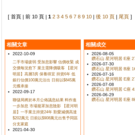
[ 首頁 | 前 10 頁 |
1
2
3
4
5
6
7
8
9
10
|
後 10 頁
|
尾頁
]
相關文章
相關成交
2022-10-09
2026-08-05
鑽石山 星河明居 E座 27
二手市場疲弱 受加息影響 估價收緊 成
2026-07-30
交價每況愈下 業主需降價吸客 【星河
鑽石山 星河明居 B座 16
明居】高層3房 保養得宜 持貨6年 低
2026-07-16
鑽石山 星河明居 E座 27
銀行估價100萬元沽出 日前以$845萬
2026-07-08
元獲承接
鑽石山 星河明居 C座 43
2022-09-17
2026-06-29
鑽石山 星河明居 E座 8樓
聯儲局將於本月公佈議息結果 料作進
一步加息 市場籠罩加息陰影 【星河明
居】一手業主持貨24年 割愛減價高達
$202萬元 日前以$908萬元出售予同區
分支家庭
2021-04-30