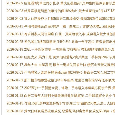
2026-04-09 巨無霸3房單位買少見少 黃大仙盈福苑3房戶獲同區綠表客以
2026-04-03 鐵路洋樓超筍盤低銀行估價18%售出 黃大仙豪苑大2房417' $
2026-04-02 黃大仙慈愛苑上月錄5宗居二市場成交 最新3房單位以$520萬
2026-03-13 牛池灣嘉峰台高層3房戶，獲「白居二」客以$530萬元(綠表)
2026-03-12 為求與家人同住同座 白居二買家追價入市 成功購入黃大仙
2026-02-25 差估署1月樓價指數按月升0.5% 見逾一年半高位 投資
2026-02-19 2026一手新盤市場 一馬當先 交投暢旺 帶動整體樓市氣氛
2026-02-18 紅紅火火 馬力十足 黃大仙慈愛苑2房戶業主一手持貨29年 以
2026-02-17 馬年大吉 吉星高照 樓市一馬當先回復升軌 鑽石山宏景花園
2026-02-03 牛池灣私人參建居屋嘉峰台高層2房單位 獲白居二客以居二市
2026-01-31 股市樓市指數雙破頂 創4年半新高 居屋自由市場罕有低市價
2026-01-27 2026西沙一手新盤大賣，連帶二手市場入市氣氛亦同步升
2026-01-22 白居二青年人計劃中籤者陸續收到購買証 二手盤源買小見小
2026-01-15 竹園北邨3房戶業主持貨17年以居二市場價$260萬元沽出大賺$
2026-01-08 黃大仙綠表居屋破頂成交 慈愛苑3期3房套單位成交$558萬（