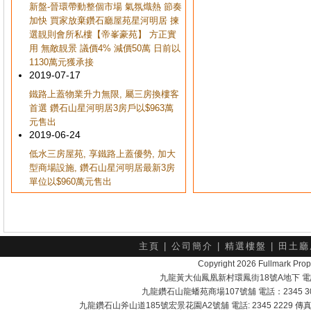
新盤-晉環帶動整個市場 氣氛熾熱 節奏
加快 買家放棄鑽石廳屋苑星河明居 揀
選靚則會所私樓【帝峯豪苑】 方正實
用 無敵靚景 議價4% 減價50萬 日前以
1130萬元獲承接
2019-07-17
鐵路上蓋物業升力無限, 屬三房換樓客
首選 鑽石山星河明居3房戶以$963萬
元售出
2019-06-24
低水三房屋苑, 享鐵路上蓋優勢, 加大
型商場設施, 鑽石山星河明居最新3房
單位以$960萬元售出
主頁
|
公司簡介
|
精選樓盤
|
田土廳
Copyright 2026 Fullmark 
九龍黃大仙鳳凰新村環鳳街18號A地下 電話：232
九龍鑽石山龍蟠苑商場107號舖 電話：2345 303
九龍鑽石山斧山道185號宏景花園A2號舖 電話: 2345 2229 傳真: 