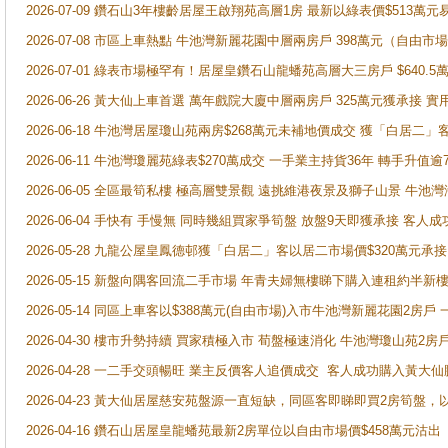
2026-07-09 鑽石山3年樓齡居屋王啟翔苑高層1房 最新以綠表價$513萬元
2026-07-08 市區上車熱點 牛池灣新麗花園中層兩房戶 398萬元（自
2026-07-01 綠表市場極罕有！居屋皇鑽石山龍蟠苑高層大三房戶 $640
2026-06-26 黃大仙上車首選 萬年戲院大廈中層兩房戶 325萬元獲承接 實
2026-06-18 牛池灣居屋瓊山苑兩房$268萬元未補地價成交 獲「白居二」
2026-06-11 牛池灣瓊麗苑綠表$270萬成交 一手業主持貨36年 轉手升值逾
2026-06-05 全區最筍私樓 極高層雙景觀 遠挑維港夜景及獅子山景 牛池
2026-06-04 手快有 手慢無 同時幾組買家爭筍盤 放盤9天即獲承接 
2026-05-28 九龍公屋皇鳳德邨獲「白居二」客以居二市場價$320萬元承接
2026-05-15 新盤向隅客回流二手市場 年青夫婦無樓睇下購入連租約半新
2026-05-14 同區上車客以$388萬元(自由市場)入市牛池灣新麗花園2房戶
2026-04-30 樓市升勢持續 買家積極入市 荀盤極速消化 牛池灣瓊山苑2
2026-04-28 一二手交頭暢旺 業主反價客人追價成交 客人成功購入黃大仙
2026-04-23 黃大仙居屋慈安苑盤源一直短缺，同區客即睇即買2房筍盤，
2026-04-16 鑽石山居屋皇龍蟠苑最新2房單位以自由市場價$458萬元沽出