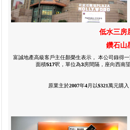
低水三房屋
鑽石山
富誠地產
高級客戶主任顏榮生
表示
，
本公司錄得一
面積
517
呎，單位為
3
房間隔，座向西南
原業主於
2007
年
4
月
以
$321
萬元購入