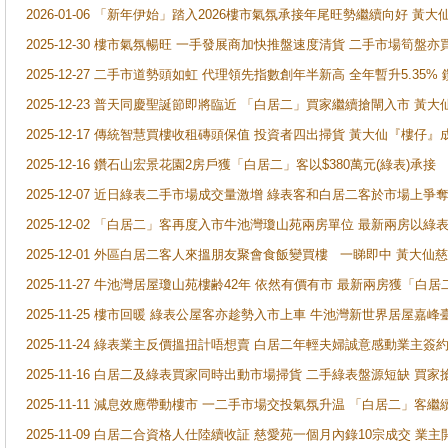
2026-01-06 「新年伊始」踏入2026樓市氣氛承接年尾旺勢繼續向好 
2025-12-30 樓市氣氛暢旺 一手發展商加快推盤速度清貨 二手市場筍
2025-12-27 二手市道勢頭如虹 代理領先指數創年半新高 全年暫升5.35
2025-12-23 普天同慶聖誕節即將臨近 「白居二」買家繼續搶閘入市 黃
2025-12-17 傳統智慧買樓收租磚頭保值 投資者四出掃貨 黃大仙『樓仔』
2025-12-16 鑽石山宏景花園2房戶獲「白居二」客以$380萬元(綠表)承接
2025-12-07 近日綠表二手市場成交量激增 綠表客和白居二客於市場上
2025-12-02 「白居二」客再度入市牛池灣瓊山苑兩房單位 最新兩房以綠表
2025-12-01 外區白居二客人來搵朋友聚會食飯變買樓 一睇即中 黃大仙
2025-11-27 牛池灣居屋瓊山苑樓齢42年 依然有價有市 最新兩房獲「白居
2025-11-25 樓市回暖 綠表公屋客亦趁勢入市上車 牛池灣新世界居屋嘉
2025-11-24 綠表業主反價搵扭計唔想賣 白居二年輕夫婦誠意感動業主簽約 
2025-11-16 白居二及綠表買家同時出動市場掃貨 二手綠表盤源短缺 
2025-11-11 減息效應帶動樓市 一二手市場交投氣氛升温 「白居二」
2025-11-09 白居二合資格人仕陸續收証 慈愛苑一個月內錄10宗成交 業