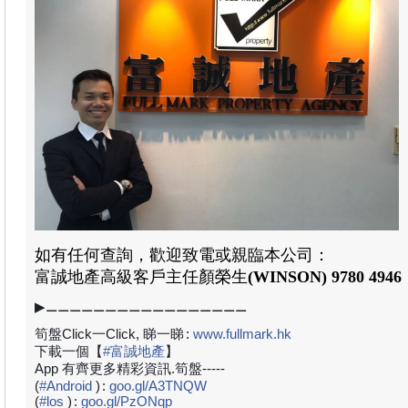
如有任何查詢，歡迎致電或親臨本公司：
富誠地產
高級客戶主任顏榮生
(WINSON) 9780 4946
▶⚊⚊⚊⚊⚊⚊⚊⚊⚊⚊⚊⚊⚊⚊⚊⚊⚊
筍盤Click一Click, 睇一睇
:
www.fullmark.hk
下載一個【
#
富誠地產
】
App 有齊更多精彩資訊.筍盤-----
(
#
Android
)
:
goo.gl/A3TNQW
(
#
los
)
:
goo.gl/PzONqp