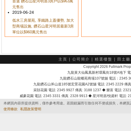
首選 鑽石山星河明居3房戶以$963萬
元售出
2019-06-24
低水三房屋苑, 享鐵路上蓋優勢, 加大
型商場設施, 鑽石山星河明居最新3房
單位以$960萬元售出
主頁
|
公司簡介
|
精選樓盤
|
田土廳
Copyright 2026 Fullmark 
九龍黃大仙鳳凰新村環鳳街18號A地下 電話：232
九龍鑽石山龍蟠苑商場107號舖 電話：2345 303
九龍鑽石山斧山道185號宏景花園A2號舖 電話: 2345 2229 傳真: 
采頣花園 電話: 2345 9927 傳真: 3188 1237 ◆ 樂富 電話: 2321 
威豪花園 電話: 2345 3331 傳真: 2328 9913 ◆ 星河明居/悅庭軒 電話: 2116
本網頁內容所提供資料，僅作參考用途。若因錯漏而引致任何不便或損失，本網頁
使用條款
私隱政策聲明