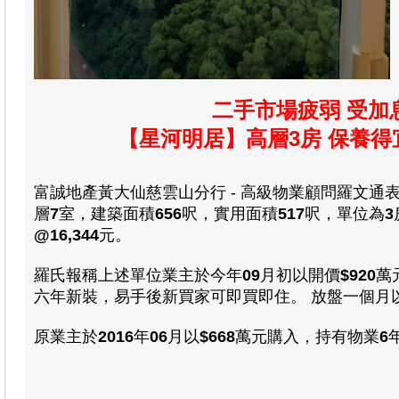
二手市場疲弱 受加
【星河明居】高層3房 保養得
富誠地產黃大仙慈雲山分行 - 高級物業顧問羅文通
層
7
室
，建築面積
656
呎，實用面積
517
呎，單位為
3
@16,344
元。
羅氏報稱上述單位業主於今
年
09
月初以開價
$920
萬
六年新裝，易手後新買家可即買即住。 放盤一個月
原業主於
2016
年
06
月以
$668
萬
元購入，持有物業
6