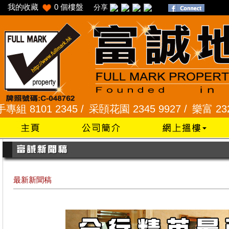
我的收藏
0
個樓盤
分享
 /
采頣花園 2345 9927 /
樂富 2321 2287 /
峻弦、
最新新聞稿