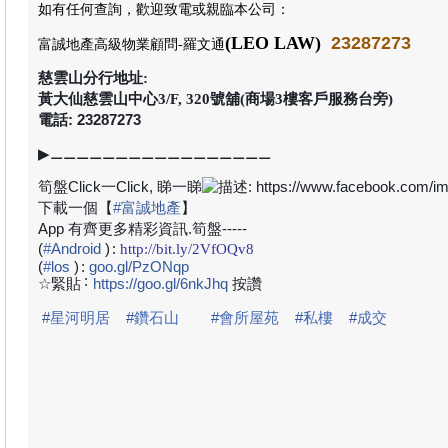
如有任何查詢，歡迎致電或親臨本公司
：
(LEO LAW)
23287273
富誠地產高級物業顧問
-羅文通
慈雲山分行地址:
黃大仙慈雲山中心3/F, 320號舖(商場3樓客戶服務台旁)
電話: 23287273
▶
⚊⚊⚊⚊⚊⚊⚊⚊⚊⚊⚊⚊⚊⚊⚊⚊⚊
筍盤
Click
一
Click,
睇一睇
下載一個【
#
富誠地產
】
App
有齊更多精彩資訊
.
筍盤
-----
(
#
Android
)
:
http://bit.ly/2VfOQv8
(
#
los
)
:
goo.gl/PzONqp
:
☆緊貼
https://goo.gl/6nkJhq
按讚
#
星河明居
#
鑽石山
#
會所屋苑
#
私樓
#
成交