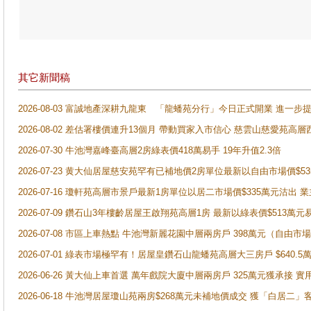
其它新聞稿
2026-08-03 富誠地產深耕九龍東 「龍蟠苑分行」今日正式開業 進
2026-08-02 差估署樓價連升13個月 帶動買家入市信心 慈雲山慈愛苑高層
2026-07-30 牛池灣嘉峰臺高層2房綠表價418萬易手 19年升值2.3倍
2026-07-23 黄大仙居屋慈安苑罕有已補地價2房單位最新以自由市場價$5
2026-07-16 瓊軒苑高層市景戶最新1房單位以居二市場價$335萬元沽出 業
2026-07-09 鑽石山3年樓齡居屋王啟翔苑高層1房 最新以綠表價$513萬元
2026-07-08 市區上車熱點 牛池灣新麗花園中層兩房戶 398萬元（自
2026-07-01 綠表市場極罕有！居屋皇鑽石山龍蟠苑高層大三房戶 $640
2026-06-26 黃大仙上車首選 萬年戲院大廈中層兩房戶 325萬元獲承接 實
2026-06-18 牛池灣居屋瓊山苑兩房$268萬元未補地價成交 獲「白居二」