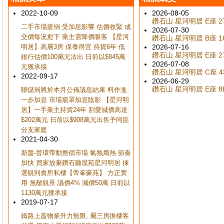
2022-10-09
2026-08-05
鑽石山 星河明居 E座 27
二手市場疲弱 受加息影響 估價收緊 成
2026-07-30
交價每況愈下 業主需降價吸客 【星河
鑽石山 星河明居 B座 16
明居】高層3房 保養得宜 持貨6年 低
2026-07-16
鑽石山 星河明居 E座 27
銀行估價100萬元沽出 日前以$845萬
2026-07-08
元獲承接
鑽石山 星河明居 C座 43
2022-09-17
2026-06-29
鑽石山 星河明居 E座 8樓
聯儲局將於本月公佈議息結果 料作進
一步加息 市場籠罩加息陰影 【星河明
居】一手業主持貨24年 割愛減價高達
$202萬元 日前以$908萬元出售予同區
分支家庭
2021-04-30
新盤-晉環帶動整個市場 氣氛熾熱 節奏
加快 買家放棄鑽石廳屋苑星河明居 揀
選靚則會所私樓【帝峯豪苑】 方正實
用 無敵靚景 議價4% 減價50萬 日前以
1130萬元獲承接
2019-07-17
鐵路上蓋物業升力無限, 屬三房換樓客