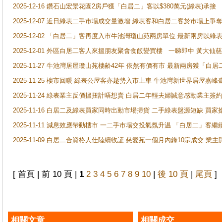
2025-12-16 鑽石山宏景花園2房戶獲「白居二」客以$380萬元(綠表)承接
2025-12-07 近日綠表二手市場成交量激增 綠表客和白居二客於市場上
2025-12-02 「白居二」客再度入市牛池灣瓊山苑兩房單位 最新兩房以綠表
2025-12-01 外區白居二客人來搵朋友聚會食飯變買樓 一睇即中 黃大仙
2025-11-27 牛池灣居屋瓊山苑樓齢42年 依然有價有市 最新兩房獲「白居
2025-11-25 樓市回暖 綠表公屋客亦趁勢入市上車 牛池灣新世界居屋嘉
2025-11-24 綠表業主反價搵扭計唔想賣 白居二年輕夫婦誠意感動業主簽約 
2025-11-16 白居二及綠表買家同時出動市場掃貨 二手綠表盤源短缺 
2025-11-11 減息效應帶動樓市 一二手市場交投氣氛升温 「白居二」
2025-11-09 白居二合資格人仕陸續收証 慈愛苑一個月內錄10宗成交 業
[ 首頁 | 前 10 頁 |
1
2
3
4
5
6
7
8
9
10
|
後 10 頁
|
尾頁
]
相關文章
相關成交