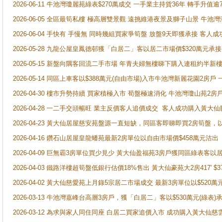
2026-06-11 牛池灣瓊麗苑綠表$270萬成交 一手業主持貨36年 轉手升值逾
2026-06-05 全區最筍私樓 極高層雙景觀 遠挑維港夜景及獅子山景 牛池
2026-06-04 手快有 手慢無 同時幾組買家爭筍盤 放盤9天即獲承接 
2026-05-28 九龍公屋皇鳳德邨獲「白居二」客以居二市場價$320萬元承接
2026-05-15 新盤向隅客回流二手市場 年青夫婦無樓睇下購入連租約半新
2026-05-14 同區上車客以$388萬元(自由市場)入市牛池灣新麗花園2房戶
2026-04-30 樓市升勢持續 買家積極入市 荀盤極速消化 牛池灣瓊山苑2
2026-04-28 一二手交頭暢旺 業主反價客人追價成交 客人成功購入黃大仙
2026-04-23 黃大仙居屋慈安苑盤源一直短缺，同區客即睇即買2房筍盤，
2026-04-16 鑽石山居屋皇龍蟠苑最新2房單位以自由市場價$458萬元沽出
2026-04-09 巨無霸3房單位買少見少 黃大仙盈福苑3房戶獲同區綠表客以
2026-04-03 鐵路洋樓超筍盤低銀行估價18%售出 黃大仙豪苑大2房417' $
2026-04-02 黃大仙慈愛苑上月錄5宗居二市場成交 最新3房單位以$520萬
2026-03-13 牛池灣嘉峰台高層3房戶，獲「白居二」客以$530萬元(綠表)
2026-03-12 為求與家人同住同座 白居二買家追價入市 成功購入黃大仙