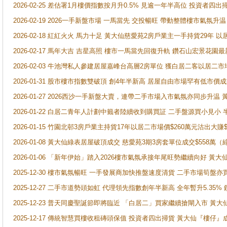
2026-02-25 差估署1月樓價指數按月升0.5% 見逾一年半高位 投資
2026-02-19 2026一手新盤市場 一馬當先 交投暢旺 帶動整體樓市氣氛
2026-02-18 紅紅火火 馬力十足 黃大仙慈愛苑2房戶業主一手持貨29年 以
2026-02-17 馬年大吉 吉星高照 樓市一馬當先回復升軌 鑽石山宏景花園
2026-02-03 牛池灣私人參建居屋嘉峰台高層2房單位 獲白居二客以居二市
2026-01-31 股市樓市指數雙破頂 創4年半新高 居屋自由市場罕有低市價
2026-01-27 2026西沙一手新盤大賣，連帶二手市場入市氣氛亦同步升
2026-01-22 白居二青年人計劃中籤者陸續收到購買証 二手盤源買小見小
2026-01-15 竹園北邨3房戶業主持貨17年以居二市場價$260萬元沽出大賺$
2026-01-08 黃大仙綠表居屋破頂成交 慈愛苑3期3房套單位成交$558萬（
2026-01-06 「新年伊始」踏入2026樓市氣氛承接年尾旺勢繼續向好 
2025-12-30 樓市氣氛暢旺 一手發展商加快推盤速度清貨 二手市場筍
2025-12-27 二手市道勢頭如虹 代理領先指數創年半新高 全年暫升5.35
2025-12-23 普天同慶聖誕節即將臨近 「白居二」買家繼續搶閘入市 黃
2025-12-17 傳統智慧買樓收租磚頭保值 投資者四出掃貨 黃大仙『樓仔』