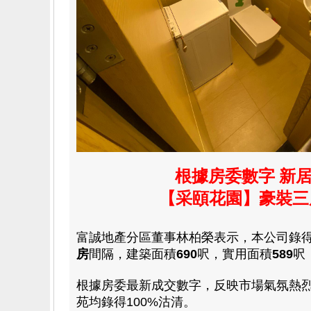
根據房委數字 新
【采頤花園】豪裝三
富誠地產分區董事林柏榮表示，本公司錄
房
間隔
，
建築面積
690
呎，實用面積
589
呎
根據房委最新成交數字，反映市場氣氛熱烈
苑均錄得100%沽清。