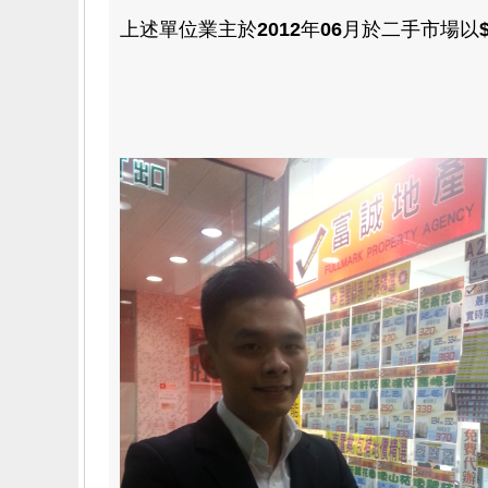
上述單位業主於
2012
年
06
月於二手市場以