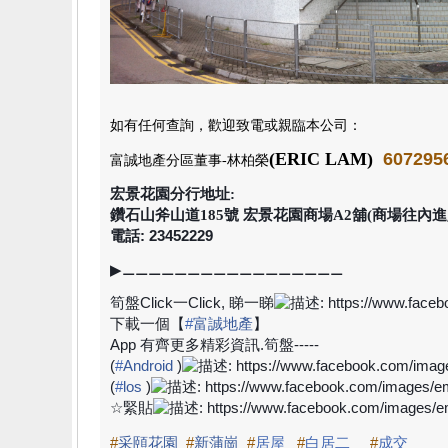
如有任何查詢，歡迎致電或親臨本公司
：
(ERIC LAM)
607295
富誠地產分區董事
-林柏榮
宏景花園分行地址:
鑽石山斧山道185號 宏景花園商場A2舖(商場往內進入
電話: 23452229
▶
⚊⚊⚊⚊⚊⚊⚊⚊⚊⚊⚊⚊⚊⚊⚊⚊⚊
筍盤
Click
一
Click,
睇一睇
下載一個【
#
富誠地產
】
App
有齊更多精彩資訊
.
筍盤
-----
(
#
Android
)
(
#
los
)
☆
緊貼
#
采頤花園
#
新蒲崗
#
居屋
#
白居二
#
成交