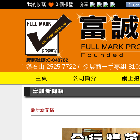
我的收藏
0
個樓盤
分享
2525 7722 /
發展商一手專組 8101 2345 /
采頣花園
最新新聞稿