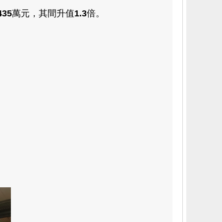
435
萬元，其間升值
1.3
倍。