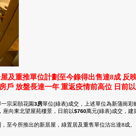
居屋及重推單位計劃至今錄得出售達8成
反映
房戶 放盤長達一年 重返疫情前高位
日前
以
得一宗采頤花園
3
房
單位(綠表)成交，上述單位為新蒲崗彩
，座向東北望屋苑樓景，日前以
$
760
萬元(綠表)成交，建
，至今所推出的新居屋，綠置居及重售單位沽出達8成。