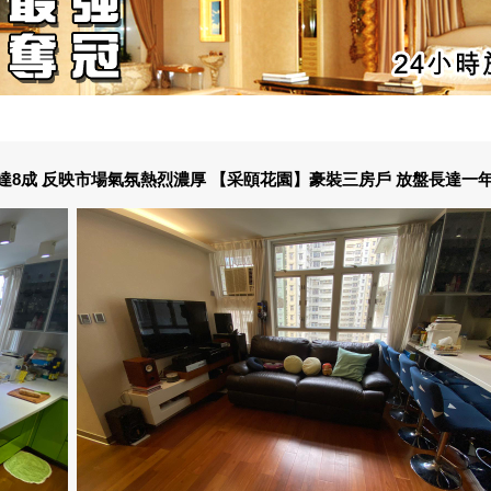
8成 反映市場氣氛熱烈濃厚 【采頤花園】豪裝三房戶 放盤長達一年 