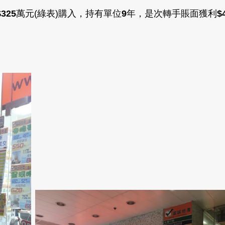
$325
萬元(綠表)購入，持有單位
9
年，是次轉手賬面獲利
$