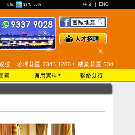
中文
|
ENG
天氣:
33°C
60%
45 1286 /
威豪花園 2345 3331 /
星河明居、悅庭軒 