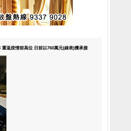
重返疫情前高位 日前以760萬元(綠表)獲承接