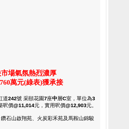
市場氣氛熱烈濃厚
760萬元(綠表)獲承接
虹道
242
號 采頤花園
7
座
中
層
C
室，單位為
3
築呎價
@11,014
元，實用呎價
@12,903
元。
 鑽石山啟翔苑、火炭彩禾苑及馬鞍山錦駿