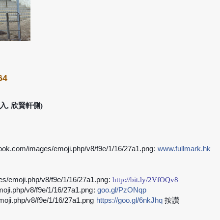
64
, 欣賢軒側)
:
www.fullmark.hk
➡
:
http://bit.ly/2VfOQv8
➡
:
goo.gl/PzONqp
➡
https://goo.gl/6nkJhq
按
讚
➡