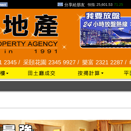
分享給朋友
恒指:
25,601.53
71.25
 2345 9927 /
樂富 2321 2287 /
峻弦、曉暉花園 23