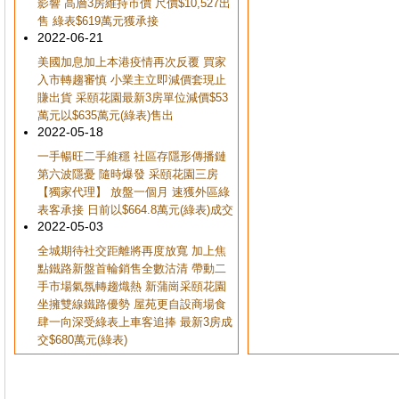
影響 高層3房維持市價 尺價$10,527出
售 綠表$619萬元獲承接
2022-06-21
美國加息加上本港疫情再次反覆 買家
入市轉趨審慎 小業主立即減價套現止
賺出貨 采頤花園最新3房單位減價$53
萬元以$635萬元(綠表)售出
2022-05-18
一手暢旺二手維穩 社區存隱形傳播鏈
第六波隱憂 隨時爆發 采頤花園三房
【獨家代理】 放盤一個月 速獲外區綠
表客承接 日前以$664.8萬元(綠表)成交
2022-05-03
全城期待社交距離將再度放寬 加上焦
點鐵路新盤首輪銷售全數沽清 帶動二
手市場氣氛轉趨熾熱 新蒲崗采頤花園
坐擁雙線鐵路優勢 屋苑更自設商場食
肆一向深受綠表上車客追捧 最新3房成
交$680萬元(綠表)