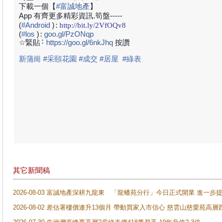
下載一個【
#
富誠地產
】
App 有齊更多精彩資訊.筍盤-----
(
#
Android
)
:
http://bit.ly/2VfOQv8
(
#
los
)
:
goo.gl/PzONqp
:
☆緊貼
https://goo.gl/6nkJhq
按讚
新蒲崗
#
采頤花園
#
成交
#
居屋
#
綠表
其它新聞稿
2026-08-03 富誠地產深耕九龍東 「龍蟠苑分行」今日正式開業 進
2026-08-02 差估署樓價連升13個月 帶動買家入市信心 慈雲山慈愛苑高層