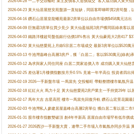
2026-04-28 一二手交頭暢旺 業主反價客人追價成交 客人成功購入黃大仙
2026-04-23 黃大仙居屋慈安苑盤源一直短缺，同區客即睇即買2房筍盤，
2026-04-16 鑽石山居屋皇龍蟠苑最新2房單位以自由市場價$458萬元沽出
2026-04-09 巨無霸3房單位買少見少 黃大仙盈福苑3房戶獲同區綠表客以
2026-04-03 鐵路洋樓超筍盤低銀行估價18%售出 黃大仙豪苑大2房417' $
2026-04-02 黃大仙慈愛苑上月錄5宗居二市場成交 最新3房單位以$520萬
2026-03-13 牛池灣嘉峰台高層3房戶，獲「白居二」客以$530萬元(綠表)
2026-03-12 為求與家人同住同座 白居二買家追價入市 成功購入黃大仙
2026-02-25 差估署1月樓價指數按月升0.5% 見逾一年半高位 投資
2026-02-19 2026一手新盤市場 一馬當先 交投暢旺 帶動整體樓市氣氛
2026-02-18 紅紅火火 馬力十足 黃大仙慈愛苑2房戶業主一手持貨29年 以
2026-02-17 馬年大吉 吉星高照 樓市一馬當先回復升軌 鑽石山宏景花園
2026-02-03 牛池灣私人參建居屋嘉峰台高層2房單位 獲白居二客以居二市
2026-01-31 股市樓市指數雙破頂 創4年半新高 居屋自由市場罕有低市價
2026-01-27 2026西沙一手新盤大賣，連帶二手市場入市氣氛亦同步升