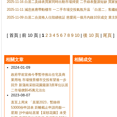
2025-11-16 白居二及綠表買家同時出動市場掃貨 二手綠表盤源短缺 
2025-11-11 減息效應帶動樓市 一二手市場交投氣氛升温 「白居二」
2025-11-09 白居二合資格人仕陸續收証 慈愛苑一個月內錄10宗成交 業
[ 首頁 | 前 10 頁 |
1
2
3
4
5
6
7
8
9
10
|
後 10 頁
|
尾頁
]
相關文章
相關成交
2024-01-09
政府早前宣佈今季暫停推出住宅及商
業用地 市場憧景樓市交投有望進一步
回升 新蒲崗采頤花園最新3房單位以居
二市場價$545萬元沽出
2023-08-07
直至上周末 「居屋2023」暫錄得
53000份申請表 距離截止申請尚餘一
星期 沙中線站居屋【采頤花園】未受