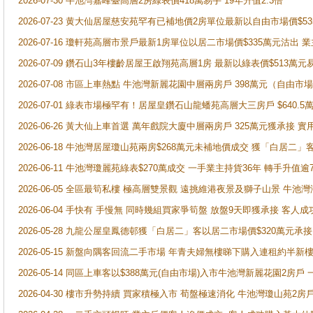
2026-07-30 牛池灣嘉峰臺高層2房綠表價418萬易手 19年升值2.3倍
2026-07-23 黄大仙居屋慈安苑罕有已補地價2房單位最新以自由市場價$5
2026-07-16 瓊軒苑高層市景戶最新1房單位以居二市場價$335萬元沽出 業
2026-07-09 鑽石山3年樓齡居屋王啟翔苑高層1房 最新以綠表價$513萬元
2026-07-08 市區上車熱點 牛池灣新麗花園中層兩房戶 398萬元（自
2026-07-01 綠表市場極罕有！居屋皇鑽石山龍蟠苑高層大三房戶 $640
2026-06-26 黃大仙上車首選 萬年戲院大廈中層兩房戶 325萬元獲承接 實
2026-06-18 牛池灣居屋瓊山苑兩房$268萬元未補地價成交 獲「白居二」
2026-06-11 牛池灣瓊麗苑綠表$270萬成交 一手業主持貨36年 轉手升值逾
2026-06-05 全區最筍私樓 極高層雙景觀 遠挑維港夜景及獅子山景 牛池
2026-06-04 手快有 手慢無 同時幾組買家爭筍盤 放盤9天即獲承接 
2026-05-28 九龍公屋皇鳳德邨獲「白居二」客以居二市場價$320萬元承接
2026-05-15 新盤向隅客回流二手市場 年青夫婦無樓睇下購入連租約半新
2026-05-14 同區上車客以$388萬元(自由市場)入市牛池灣新麗花園2房戶
2026-04-30 樓市升勢持續 買家積極入市 荀盤極速消化 牛池灣瓊山苑2