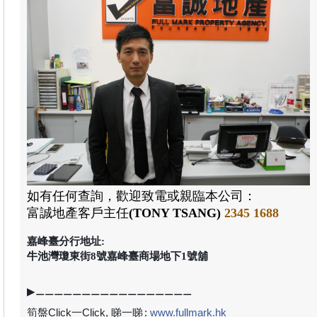
如有任何查詢，歡迎致電或親臨本公司：
富誠地產
客戶主任
(TONY TSANG)
2345 1688
嘉峰臺分行地址:
牛池灣瓊東街8號嘉峰臺商場地下1號舖
▶⚊⚊⚊⚊⚊⚊⚊⚊⚊⚊⚊⚊⚊⚊⚊⚊⚊
筍盤Click一Click, 睇一睇
:
www.fullmark.hk