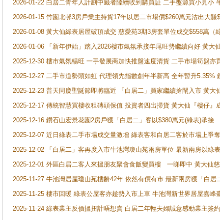
2026-01-22 白居二青年人計劃中籤者陸續收到購買証 二手盤源買小見小
2026-01-15 竹園北邨3房戶業主持貨17年以居二市場價$260萬元沽出大賺$
2026-01-08 黃大仙綠表居屋破頂成交 慈愛苑3期3房套單位成交$558萬（
2026-01-06 「新年伊始」踏入2026樓市氣氛承接年尾旺勢繼續向好 
2025-12-30 樓市氣氛暢旺 一手發展商加快推盤速度清貨 二手市場筍
2025-12-27 二手市道勢頭如虹 代理領先指數創年半新高 全年暫升5.35
2025-12-23 普天同慶聖誕節即將臨近 「白居二」買家繼續搶閘入市 黃
2025-12-17 傳統智慧買樓收租磚頭保值 投資者四出掃貨 黃大仙『樓仔』
2025-12-16 鑽石山宏景花園2房戶獲「白居二」客以$380萬元(綠表)承接
2025-12-07 近日綠表二手市場成交量激增 綠表客和白居二客於市場上
2025-12-02 「白居二」客再度入市牛池灣瓊山苑兩房單位 最新兩房以綠表
2025-12-01 外區白居二客人來搵朋友聚會食飯變買樓 一睇即中 黃大仙
2025-11-27 牛池灣居屋瓊山苑樓齢42年 依然有價有市 最新兩房獲「白居
2025-11-25 樓市回暖 綠表公屋客亦趁勢入市上車 牛池灣新世界居屋嘉
2025-11-24 綠表業主反價搵扭計唔想賣 白居二年輕夫婦誠意感動業主簽約 