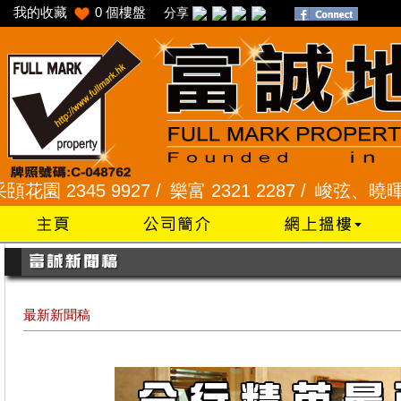
我的收藏
0
個樓盤
分享
5 9927 /
樂富 2321 2287 /
峻弦、曉暉花園 2345 
最新新聞稿