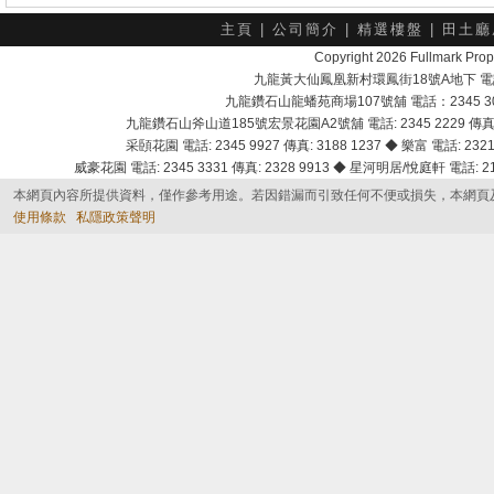
主頁
|
公司簡介
|
精選樓盤
|
田土廳
Copyright 2026 Fullmark 
九龍黃大仙鳳凰新村環鳳街18號A地下 電話：232
九龍鑽石山龍蟠苑商場107號舖 電話：2345 303
九龍鑽石山斧山道185號宏景花園A2號舖 電話: 2345 2229 傳真: 
采頣花園 電話: 2345 9927 傳真: 3188 1237 ◆ 樂富 電話: 2321 
威豪花園 電話: 2345 3331 傳真: 2328 9913 ◆ 星河明居/悅庭軒 電話: 2116
本網頁內容所提供資料，僅作參考用途。若因錯漏而引致任何不便或損失，本網頁
使用條款
私隱政策聲明