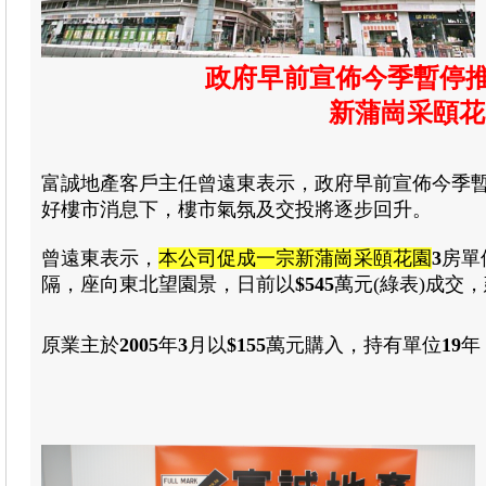
政府早前宣佈今季暫停推
新蒲崗采頤花
富誠地產客戶主任曾遠東表示
，政府早前宣佈今季
好樓市消息下
，樓市氣氛及交投將逐步回升
。
曾遠東表示，
本公司促成一宗新蒲崗采頤花園
3
房
單
隔
，座向東北望園景
，日前以
$
545
萬元(綠表)
成交
，
原業主於
2005
年
3
月
以
$155
萬元
購入，持有單位
19
年