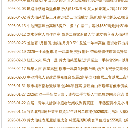
2026-04-09 巨無霸3房單位買少見少 黃大仙盈福苑3房戶獲同區綠表客以
2026-04-03 鐵路洋樓超筍盤低銀行估價18%售出 黃大仙豪苑大2房417' $
2026-04-02 黃大仙慈愛苑上月錄5宗居二市場成交 最新3房單位以$520萬
2026-03-13 牛池灣嘉峰台高層3房戶，獲「白居二」客以$530萬元(綠表)
2026-03-12 為求與家人同住同座 白居二買家追價入市 成功購入黃大仙
2026-02-25 差估署1月樓價指數按月升0.5% 見逾一年半高位 投資
2026-02-19 2026一手新盤市場 一馬當先 交投暢旺 帶動整體樓市氣氛
2026-02-18 紅紅火火 馬力十足 黃大仙慈愛苑2房戶業主一手持貨29年 以
2026-02-17 馬年大吉 吉星高照 樓市一馬當先回復升軌 鑽石山宏景花園
2026-02-03 牛池灣私人參建居屋嘉峰台高層2房單位 獲白居二客以居二市
2026-01-31 股市樓市指數雙破頂 創4年半新高 居屋自由市場罕有低市價
2026-01-27 2026西沙一手新盤大賣，連帶二手市場入市氣氛亦同步升
2026-01-22 白居二青年人計劃中籤者陸續收到購買証 二手盤源買小見小
2026-01-15 竹園北邨3房戶業主持貨17年以居二市場價$260萬元沽出大賺$
2026-01-08 黃大仙綠表居屋破頂成交 慈愛苑3期3房套單位成交$558萬（