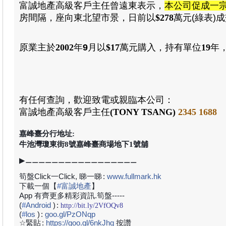
富誠地產高級客戶主任曾遠東表示
，
本公司促成一
房
間隔
，
座向東北望市景
，日前以
$278
萬元(綠表)
原業主於
2002
年
9
月
以
$17
萬元
購入
，
持有單位
19
年
有任何查詢，歡迎致電或親臨本公司：
富誠地產高級
客戶主任
(TONY TSANG)
2345 1688
嘉峰臺分行地址:
牛池灣瓊東街8號嘉峰臺商場地下1號舖
▶⚊⚊⚊⚊⚊⚊⚊⚊⚊⚊⚊⚊⚊⚊⚊⚊⚊
筍盤Click一Click, 睇一睇
:
www.fullmark.hk
下載一個【
#
富誠地產
】
App 有齊更多精彩資訊.筍盤-----
(
#
Android
)
:
http://bit.ly/2VfOQv8
(
#
los
)
:
goo.gl/PzONqp
☆緊貼
:
https://goo.gl/6nkJhq
按讚