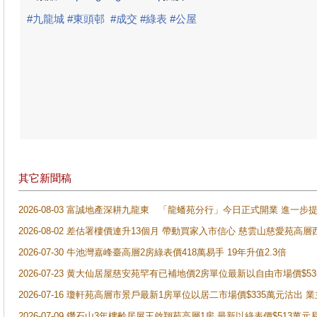
#
九龍城
#
東頭邨
#
成交
#
綠表
#
公屋
其它新聞稿
2026-08-03 富誠地產深耕九龍東 「龍蟠苑分行」今日正式開業 進
2026-08-02 差估署樓價連升13個月 帶動買家入市信心 慈雲山慈愛苑高層
2026-07-30 牛池灣嘉峰臺高層2房綠表價418萬易手 19年升值2.3倍
2026-07-23 黄大仙居屋慈安苑罕有已補地價2房單位最新以自由市場價$5
2026-07-16 瓊軒苑高層市景戶最新1房單位以居二市場價$335萬元沽出 業
2026-07-09 鑽石山3年樓齡居屋王啟翔苑高層1房 最新以綠表價$513萬元