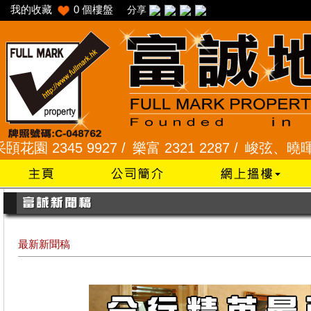
我的收藏
0
個樓盤
分享
345 9927 /
樂富 2321 2287 /
峻弦、曉暉花園 2345
最新新聞稿