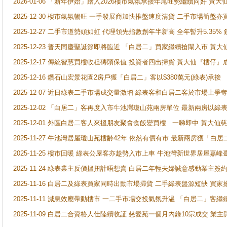
2026-01-06 「新年伊始」踏入2026樓市氣氛承接年尾旺勢繼續向好 
2025-12-30 樓市氣氛暢旺 一手發展商加快推盤速度清貨 二手市場筍
2025-12-27 二手市道勢頭如虹 代理領先指數創年半新高 全年暫升5.35
2025-12-23 普天同慶聖誕節即將臨近 「白居二」買家繼續搶閘入市 黃
2025-12-17 傳統智慧買樓收租磚頭保值 投資者四出掃貨 黃大仙『樓仔』
2025-12-16 鑽石山宏景花園2房戶獲「白居二」客以$380萬元(綠表)承接
2025-12-07 近日綠表二手市場成交量激增 綠表客和白居二客於市場上
2025-12-02 「白居二」客再度入市牛池灣瓊山苑兩房單位 最新兩房以綠表
2025-12-01 外區白居二客人來搵朋友聚會食飯變買樓 一睇即中 黃大仙
2025-11-27 牛池灣居屋瓊山苑樓齢42年 依然有價有市 最新兩房獲「白居
2025-11-25 樓市回暖 綠表公屋客亦趁勢入市上車 牛池灣新世界居屋嘉
2025-11-24 綠表業主反價搵扭計唔想賣 白居二年輕夫婦誠意感動業主簽約 
2025-11-16 白居二及綠表買家同時出動市場掃貨 二手綠表盤源短缺 
2025-11-11 減息效應帶動樓市 一二手市場交投氣氛升温 「白居二」
2025-11-09 白居二合資格人仕陸續收証 慈愛苑一個月內錄10宗成交 業