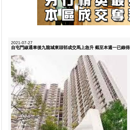
2021-07-27
自屯門線通車後九龍城東頭邨成交馬上急升 截至本週一已錄得約1