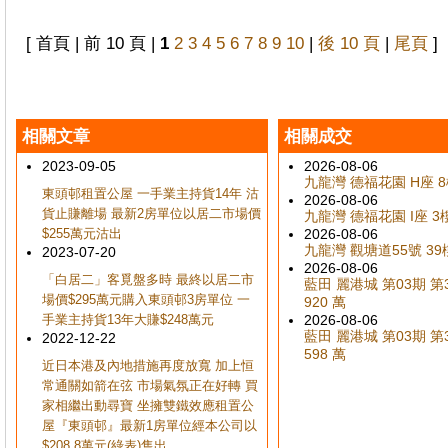
[ 首頁 | 前 10 頁 |
1
2
3
4
5
6
7
8
9
10
|
後 10 頁
|
尾頁
]
相關文章
相關成交
2023-09-05
2026-08-06
九龍灣 德福花園 H座 8樓
東頭邨租置公屋 一手業主持貨14年 沽
2026-08-06
貨止賺離場 最新2房單位以居二市場價
九龍灣 德福花園 I座 3樓
$255萬元沽出
2026-08-06
九龍灣 觀塘道55號 39樓
2023-07-20
2026-08-06
「白居二」客覓盤多時 最終以居二市
藍田 麗港城 第03期 第33
場價$295萬元購入東頭邨3房單位 一
920 萬
手業主持貨13年大賺$248萬元
2026-08-06
藍田 麗港城 第03期 第3
2022-12-22
598 萬
近日本港及內地措施再度放寬 加上恒
常通關如箭在弦 市場氣氛正在好轉 買
家相繼出動尋寶 坐擁雙鐵效應租置公
屋『東頭邨』最新1房單位經本公司以
$208.8萬元(綠表)售出