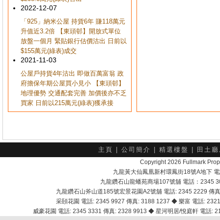
2022-12-07
「925」納米公屋 持貨6年 賺118萬元
升值近3.2倍 【東頭邨】開放式單位
放盤一個月 緊貼銀行估價沽出 日前以
$155萬元(綠表)成交
2021-11-03
公屋戶持貨4年沽出 即做百萬富翁 政
府擔保年期公屋買小見小 【東頭邨】
地理優勢 交通配套完善 加價後亦不乏
買家 日前以215萬元(綠表)獲承接
主頁
|
公司簡介
|
精選樓盤
|
田土廳
Copyright 2026 Fullmark 
九龍黃大仙鳳凰新村環鳳街18號A地下 電話：232
九龍鑽石山龍蟠苑商場107號舖 電話：2345 303
九龍鑽石山斧山道185號宏景花園A2號舖 電話: 2345 2229 傳真: 
采頣花園 電話: 2345 9927 傳真: 3188 1237 ◆ 樂富 電話: 2321 
威豪花園 電話: 2345 3331 傳真: 2328 9913 ◆ 星河明居/悅庭軒 電話: 2116