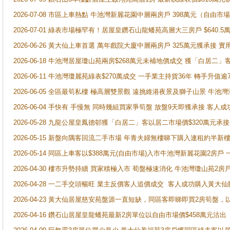
2026-07-08 市區上車熱點 牛池灣新麗花園中層兩房戶 398萬元（自
2026-07-01 綠表市場極罕有！居屋皇鑽石山龍蟠苑高層大三房戶 $640
2026-06-26 黃大仙上車首選 萬年戲院大廈中層兩房戶 325萬元獲承接 實
2026-06-18 牛池灣居屋瓊山苑兩房$268萬元未補地價成交 獲「白居二」
2026-06-11 牛池灣瓊麗苑綠表$270萬成交 一手業主持貨36年 轉手升值逾
2026-06-05 全區最筍私樓 極高層雙景觀 遠挑維港夜景及獅子山景 牛池
2026-06-04 手快有 手慢無 同時幾組買家爭筍盤 放盤9天即獲承接 
2026-05-28 九龍公屋皇鳳德邨獲「白居二」客以居二市場價$320萬元承接
2026-05-15 新盤向隅客回流二手市場 年青夫婦無樓睇下購入連租約半新
2026-05-14 同區上車客以$388萬元(自由市場)入市牛池灣新麗花園2房戶
2026-04-30 樓市升勢持續 買家積極入市 荀盤極速消化 牛池灣瓊山苑2
2026-04-28 一二手交頭暢旺 業主反價客人追價成交 客人成功購入黃大仙
2026-04-23 黃大仙居屋慈安苑盤源一直短缺，同區客即睇即買2房筍盤，
2026-04-16 鑽石山居屋皇龍蟠苑最新2房單位以自由市場價$458萬元沽出