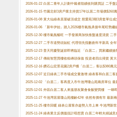
2026-01-22 白居二青年人計劃中籤者陸續收到購買証 二
2026-01-15 竹園北邨3房戶業主持貨17年以居二市場價$260
2026-01-08 黃大仙綠表居屋破頂成交 慈愛苑3期3房套單位成
2026-01-06 「新年伊始」踏入2026樓市氣氛承接年尾旺
2025-12-30 樓市氣氛暢旺 一手發展商加快推盤速度清貨
2025-12-27 二手市道勢頭如虹 代理領先指數創年半新高 全
2025-12-23 普天同慶聖誕節即將臨近 「白居二」買家繼
2025-12-17 傳統智慧買樓收租磚頭保值 投資者四出掃貨 
2025-12-16 鑽石山宏景花園2房戶獲「白居二」客以$380萬元
2025-12-07 近日綠表二手市場成交量激增 綠表客和白居
2025-12-02 「白居二」客再度入市牛池灣瓊山苑兩房單位 
2025-12-01 外區白居二客人來搵朋友聚會食飯變買樓 一睇
2025-11-27 牛池灣居屋瓊山苑樓齢42年 依然有價有市 最
2025-11-25 樓市回暖 綠表公屋客亦趁勢入市上車 牛池
2025-11-24 綠表業主反價搵扭計唔想賣 白居二年輕夫婦誠意