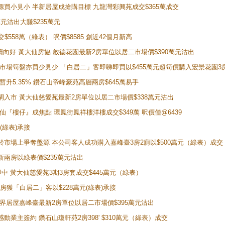
手盤源買小見小 半新居屋成搶購目標 九龍灣彩興苑成交$365萬成交
萬元沽出大賺$235萬元
交$558萬（綠表） 呎價$8585 創近42個月新高
勢繼續向好 黃大仙房協 啟德花園最新2房單位以居二市場價$390萬元沽出
 二手市場筍盤亦買少見少 「白居二」客即睇即買以$455萬元超筍價購入宏景花園3
年暫升5.35% 鑽石山帝峰豪苑高層兩房$645萬易手
續搶閘入市 黃大仙慈愛苑最新2房單位以居二市場價$338萬元沽出
黃大仙『樓仔』成焦點 環鳳街鳳祥樓洋樓成交$349萬 呎價僅@6439
(綠表)承接
二客於市場上爭奪盤源 本公司客人成功購入嘉峰臺3房2廁以$500萬元（綠表）成交
最新兩房以綠表價$235萬元沽出
即中 黃大仙慈愛苑3期3房套成交$445萬元（綠表）
新兩房獲「白居二」客以$228萬元(綠表)承接
灣新世界居屋嘉峰臺最新2房單位以居二市場價$395萬元沽出
感動業主簽約 鑽石山瓊軒苑2房398' $310萬元（綠表）成交