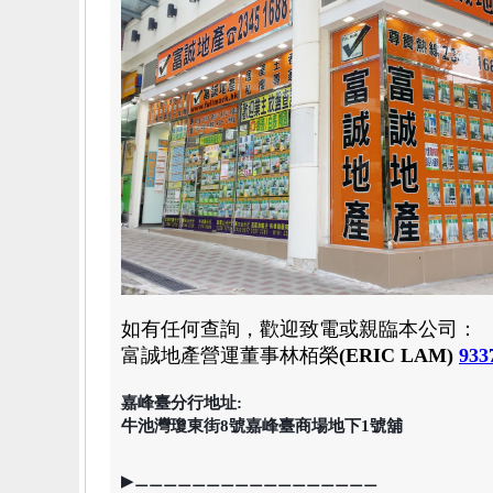
如有任何查詢，歡迎致電或親臨本公司：
富誠地產
營運董事林栢榮
(
ERIC LAM
)
933
嘉峰臺分行地址:
牛池灣瓊東街8號嘉峰臺商場地下1號舖
▶⚊⚊⚊⚊⚊⚊⚊⚊⚊⚊⚊⚊⚊⚊⚊⚊⚊