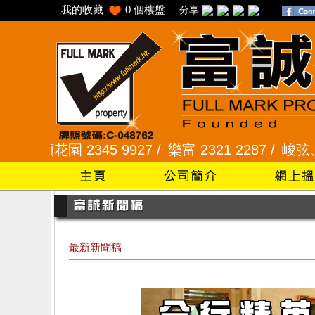
我的收藏
0
個樓盤
分享
2345 9927 /
樂富 2321 2287 /
峻弦、曉暉花園 23
最新新聞稿