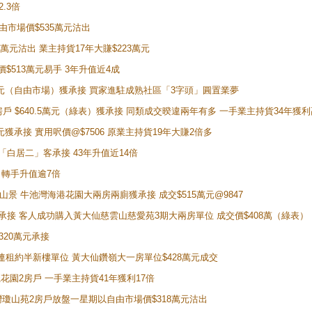
2.3倍
自由市場價$535萬元沽出
5萬元沽出 業主持貨17年大賺$223萬元
價$513萬元易手 3年升值近4成
398萬元（自由市場）獲承接 買家進駐成熟社區「3字頭」圓置業夢
房戶 $640.5萬元（綠表）獲承接 同類成交暌違兩年有多 一手業主持貨34年獲利
萬元獲承接 實用呎價@$7506 原業主持貨19年大賺2倍多
 獲「白居二」客承接 43年升值近14倍
年 轉手升值逾7倍
子山景 牛池灣海港花園大兩房兩廁獲承接 成交$515萬元@9847
天即獲承接 客人成功購入黃大仙慈雲山慈愛苑3期大兩房單位 成交價$408萬（綠表）
320萬元承接
購入連租約半新樓單位 黃大仙鑽嶺大一房單位$428萬元成交
新麗花園2房戶 一手業主持貨41年獲利17倍
牛池灣瓊山苑2房戶放盤一星期以自由市場價$318萬元沽出