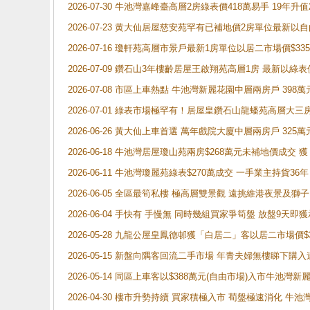
2026-07-30 牛池灣嘉峰臺高層2房綠表價418萬易手 19年升值
2026-07-23 黄大仙居屋慈安苑罕有已補地價2房單位最新以
2026-07-16 瓊軒苑高層市景戶最新1房單位以居二市場價$33
2026-07-09 鑽石山3年樓齡居屋王啟翔苑高層1房 最新以綠表
2026-07-08 市區上車熱點 牛池灣新麗花園中層兩房戶 
2026-07-01 綠表市場極罕有！居屋皇鑽石山龍蟠苑高層大三
2026-06-26 黃大仙上車首選 萬年戲院大廈中層兩房戶 325
2026-06-18 牛池灣居屋瓊山苑兩房$268萬元未補地價成交
2026-06-11 牛池灣瓊麗苑綠表$270萬成交 一手業主持貨36
2026-06-05 全區最筍私樓 極高層雙景觀 遠挑維港夜景及獅
2026-06-04 手快有 手慢無 同時幾組買家爭筍盤 放盤9
2026-05-28 九龍公屋皇鳳德邨獲「白居二」客以居二市場價$
2026-05-15 新盤向隅客回流二手市場 年青夫婦無樓睇下
2026-05-14 同區上車客以$388萬元(自由市場)入市牛池灣
2026-04-30 樓市升勢持續 買家積極入市 荀盤極速消化 