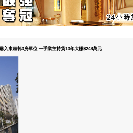
購入東頭邨3房單位 一手業主持貨13年大賺$248萬元