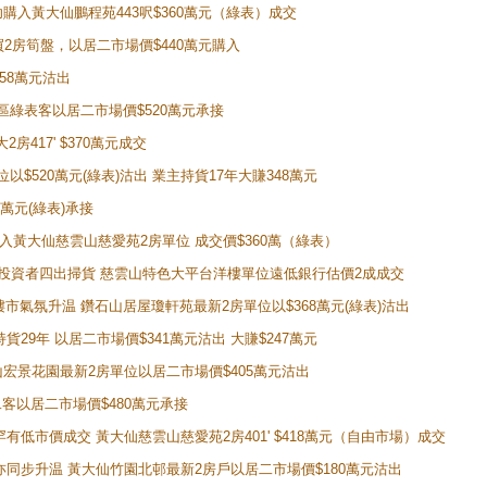
成功購入黃大仙鵬程苑443呎$360萬元（綠表）成交
即買2房筍盤，以居二市場價$440萬元購入
458萬元沽出
獲同區綠表客以居二市場價$520萬元承接
房417' $370萬元成交
位以$520萬元(綠表)沽出 業主持貨17年大賺348萬元
0萬元(綠表)承接
功購入黃大仙慈雲山慈愛苑2房單位 成交價$360萬（綠表）
年半高位 投資者四出掃貨 慈雲山特色大平台洋樓單位遠低銀行估價2成成交
動整體樓市氣氛升温 鑽石山居屋瓊軒苑最新2房單位以$368萬元(綠表)沽出
持貨29年 以居二市場價$341萬元沽出 大賺$247萬元
鑽石山宏景花園最新2房單位以居二市場價$405萬元沽出
居二客以居二市場價$480萬元承接
場罕有低市價成交 黃大仙慈雲山慈愛苑2房401' $418萬元（自由市場）成交
氣氛亦同步升温 黃大仙竹園北邨最新2房戶以居二市場價$180萬元沽出