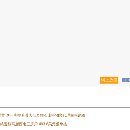
網上放盤
正式開業 進一步提升黃大仙及鑽石山區物業代理服務網絡
雲山慈愛苑高層西南三房戶 493.8萬元獲承接