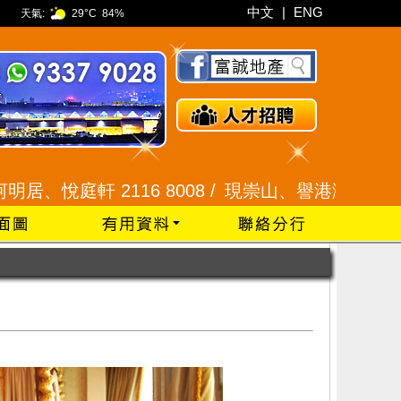
中文
|
ENG
天氣:
29°C
84%
2116 8008 /
現崇山、譽港灣 2345 9926 /
藍田 