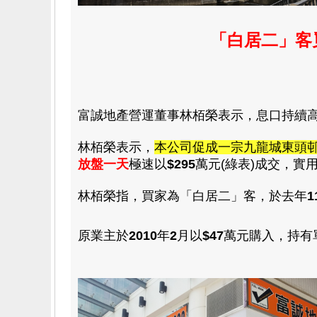
「白居二」
客
富誠地產營運董事林栢榮表示
，
息口持續
林栢榮
表示
，
本公司促成一宗九龍城東頭
放盤一天
極速以
$
295
萬元(綠表
)
成交
，
實
林栢榮
指
，買家為「白
居二」客
，於去年
1
原業主於
2010
年
2
月以
$47
萬
元購入
，
持有