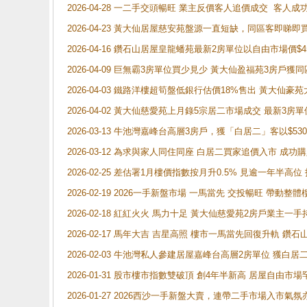
2026-04-28 一二手交頭暢旺 業主反價客人追價成交 客人
2026-04-23 黃大仙居屋慈安苑盤源一直短缺，同區客即睇
2026-04-16 鑽石山居屋皇龍蟠苑最新2房單位以自由市場價$
2026-04-09 巨無霸3房單位買少見少 黃大仙盈福苑3房戶
2026-04-03 鐵路洋樓超筍盤低銀行估價18%售出 黃大仙豪苑大2
2026-04-02 黃大仙慈愛苑上月錄5宗居二市場成交 最新3房單
2026-03-13 牛池灣嘉峰台高層3房戶，獲「白居二」客以$53
2026-03-12 為求與家人同住同座 白居二買家追價入市 成
2026-02-25 差估署1月樓價指數按月升0.5% 見逾一
2026-02-19 2026一手新盤市場 一馬當先 交投暢旺 帶
2026-02-18 紅紅火火 馬力十足 黃大仙慈愛苑2房戶業主一手
2026-02-17 馬年大吉 吉星高照 樓市一馬當先回復升軌 
2026-02-03 牛池灣私人參建居屋嘉峰台高層2房單位 獲白
2026-01-31 股市樓市指數雙破頂 創4年半新高 居屋自由市
2026-01-27 2026西沙一手新盤大賣，連帶二手市場入市