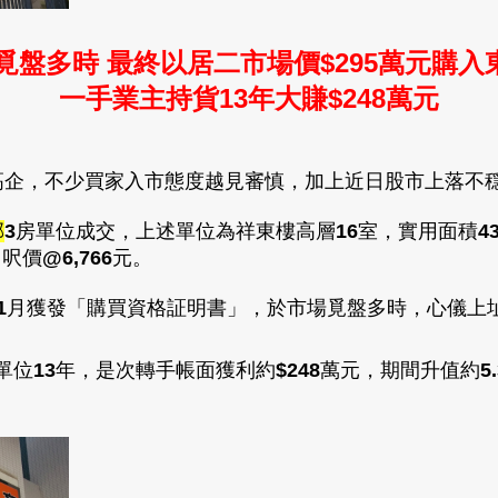
覓盤多時 最終以居二市場價
$295萬元購入
一手業主持貨13年大賺
$248萬元
高企
，不少買家入市態度越見審慎
，加上近日股市上落不
邨
3
房
單位
成交
，
上述單位為祥東樓高
層
16
室
，
實用面積
4
用呎價
@6,766
元
。
1
月獲發
「購買資格証明書
」
，於市場覓盤多時
，心儀上
單位
13
年，是次轉手帳面獲利約
$248
萬元
，期間升值
約
5