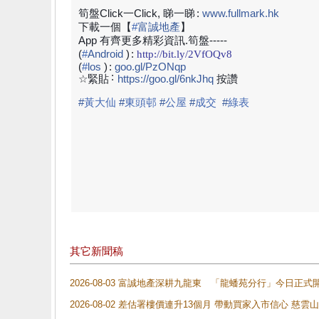
筍盤Click一Click, 睇一睇
:
www.fullmark.hk
下載一個【
#
富誠地產
】
App 有齊更多精彩資訊.筍盤-----
(
#
Android
)
:
http://bit.ly/2VfOQv8
(
#
los
)
:
goo.gl/PzONqp
:
☆緊貼
https://goo.gl/6nkJhq
按讚
#
黃大仙
#
東頭邨
#
公屋
#
成交
#
綠表
其它新聞稿
2026-08-03 富誠地產深耕九龍東 「龍蟠苑分行」今日
2026-08-02 差估署樓價連升13個月 帶動買家入市信心 慈