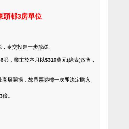
東頭邨
3房單位
穏
，令交投進一步放緩
。
36
呎，業主於本月以
$
310
萬元(綠表)
放售
，
址高層開揚
，故帶票睇樓一次即決定購入
。
.3
倍
。