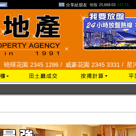
分享給朋友
恒指:
25,668.03
137.75
45 1286 /
威豪花園 2345 3331 /
星河明居、悅庭軒 