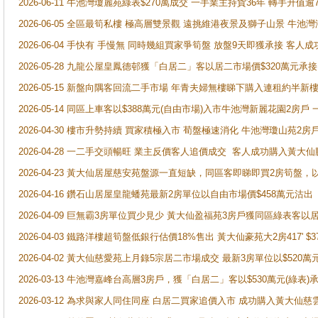
2026-06-11 牛池灣瓊麗苑綠表$270萬成交 一手業主持貨36年 轉手升值逾
2026-06-05 全區最筍私樓 極高層雙景觀 遠挑維港夜景及獅子山景 牛池
2026-06-04 手快有 手慢無 同時幾組買家爭筍盤 放盤9天即獲承接 
2026-05-28 九龍公屋皇鳳德邨獲「白居二」客以居二市場價$320萬元承接
2026-05-15 新盤向隅客回流二手市場 年青夫婦無樓睇下購入連租約半新
2026-05-14 同區上車客以$388萬元(自由市場)入市牛池灣新麗花園2房戶
2026-04-30 樓市升勢持續 買家積極入市 荀盤極速消化 牛池灣瓊山苑2
2026-04-28 一二手交頭暢旺 業主反價客人追價成交 客人成功購入黃大仙
2026-04-23 黃大仙居屋慈安苑盤源一直短缺，同區客即睇即買2房筍盤，
2026-04-16 鑽石山居屋皇龍蟠苑最新2房單位以自由市場價$458萬元沽出
2026-04-09 巨無霸3房單位買少見少 黃大仙盈福苑3房戶獲同區綠表客以
2026-04-03 鐵路洋樓超筍盤低銀行估價18%售出 黃大仙豪苑大2房417' $
2026-04-02 黃大仙慈愛苑上月錄5宗居二市場成交 最新3房單位以$520萬
2026-03-13 牛池灣嘉峰台高層3房戶，獲「白居二」客以$530萬元(綠表)
2026-03-12 為求與家人同住同座 白居二買家追價入市 成功購入黃大仙