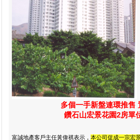
多個一手新盤連環推售
鑽石山宏景花園
2房單
富誠地產客戶
主任黃偉祺表示
，
本公司促成一宗宏