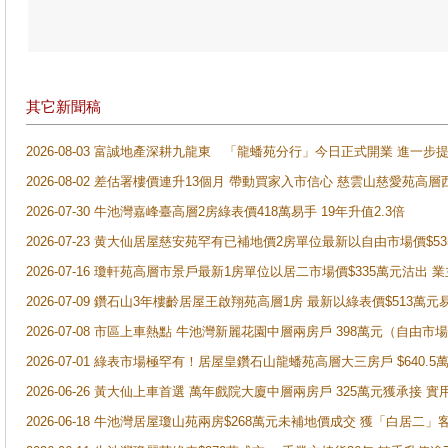
其它新聞稿
2026-08-03 富誠地產深耕九龍東 「龍蟠苑分行」今日正式開業 進
2026-08-02 差估署樓價連升13個月 帶動買家入市信心 慈雲山慈愛苑高層
2026-07-30 牛池灣嘉峰臺高層2房綠表價418萬易手 19年升值2.3倍
2026-07-23 黄大仙居屋慈安苑罕有已補地價2房單位最新以自由市場價$5
2026-07-16 瓊軒苑高層市景戶最新1房單位以居二市場價$335萬元沽出 業
2026-07-09 鑽石山3年樓齡居屋王啟翔苑高層1房 最新以綠表價$513萬元
2026-07-08 市區上車熱點 牛池灣新麗花園中層兩房戶 398萬元（自
2026-07-01 綠表市場極罕有！居屋皇鑽石山龍蟠苑高層大三房戶 $640
2026-06-26 黃大仙上車首選 萬年戲院大廈中層兩房戶 325萬元獲承接 實
2026-06-18 牛池灣居屋瓊山苑兩房$268萬元未補地價成交 獲「白居二」