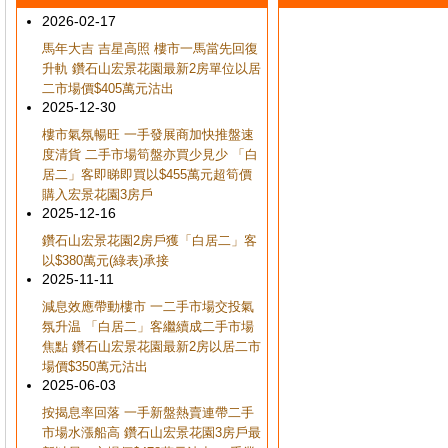
2026-02-17
馬年大吉 吉星高照 樓市一馬當先回復
升軌 鑽石山宏景花園最新2房單位以居
二市場價$405萬元沽出
2025-12-30
樓市氣氛暢旺 一手發展商加快推盤速
度清貨 二手市場筍盤亦買少見少 「白
居二」客即睇即買以$455萬元超筍價
購入宏景花園3房戶
2025-12-16
鑽石山宏景花園2房戶獲「白居二」客
以$380萬元(綠表)承接
2025-11-11
減息效應帶動樓市 一二手市場交投氣
氛升温 「白居二」客繼續成二手市場
焦點 鑽石山宏景花園最新2房以居二市
場價$350萬元沽出
2025-06-03
按揭息率回落 一手新盤熱賣連帶二手
市場水漲船高 鑽石山宏景花園3房戶最