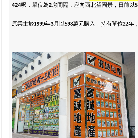
424
呎
，
單位為
2
房
間隔
，
座向西北望園景
，日前以
$
原業主於
1999
年
3
月
以
$98
萬元
購入
，
持有單位
22
年