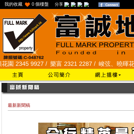
我的收藏
0
個樓盤
分享
9927 /
樂富 2321 2287 /
峻弦、曉暉花園 2345 12
最新新聞稿