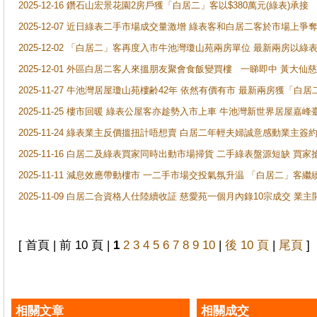
2025-12-16 鑽石山宏景花園2房戶獲「白居二」客以$380萬元(綠表)承接
2025-12-07 近日綠表二手市場成交量激增 綠表客和白居二客於市場上
2025-12-02 「白居二」客再度入市牛池灣瓊山苑兩房單位 最新兩房以綠表
2025-12-01 外區白居二客人來搵朋友聚會食飯變買樓 一睇即中 黃大仙
2025-11-27 牛池灣居屋瓊山苑樓齢42年 依然有價有市 最新兩房獲「白居
2025-11-25 樓市回暖 綠表公屋客亦趁勢入市上車 牛池灣新世界居屋嘉
2025-11-24 綠表業主反價搵扭計唔想賣 白居二年輕夫婦誠意感動業主簽約 
2025-11-16 白居二及綠表買家同時出動市場掃貨 二手綠表盤源短缺 
2025-11-11 減息效應帶動樓市 一二手市場交投氣氛升温 「白居二」
2025-11-09 白居二合資格人仕陸續收証 慈愛苑一個月內錄10宗成交 業
[ 首頁 | 前 10 頁 |
1
2
3
4
5
6
7
8
9
10
|
後 10 頁
|
尾頁
]
相關文章
相關成交