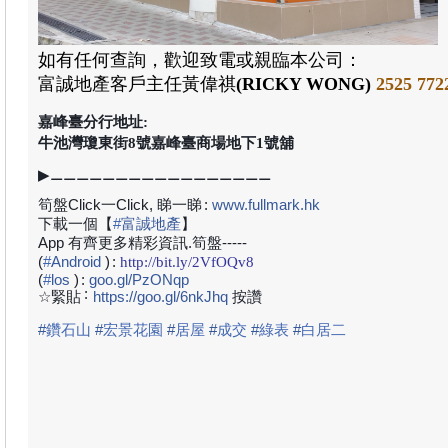
如有任何查詢，歡迎致電或親臨本公司：
富誠地產
客戶主任黃偉祺
(RICKY WONG)
2525 77
2
嘉峰臺分行地址:
牛池灣瓊東街8號嘉峰臺商場地下1號舖
▶⚊⚊⚊⚊⚊⚊⚊⚊⚊⚊⚊⚊⚊⚊⚊⚊⚊
筍盤Click一Click, 睇一睇
:
www.fullmark.hk
下載一個【
#
富誠地產
】
App 有齊更多精彩資訊.筍盤-----
(
#
Android
)
:
http://bit.ly/2VfOQv8
(
#
los
)
:
goo.gl/PzONqp
:
☆緊貼
https://goo.gl/6nkJhq
按讚
#
鑽石山
#
宏景花園
#
居屋
#
成交
#
綠表
#
白居二