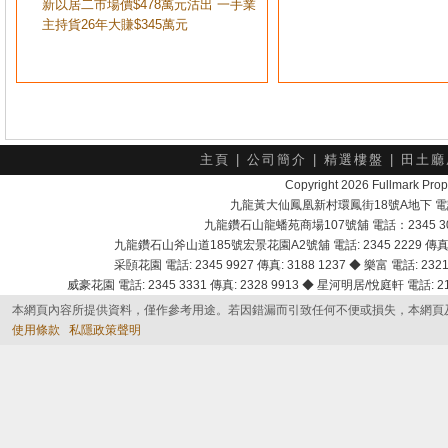
新以居二市場價$478萬元沽出 一手業
主持貨26年大賺$345萬元
主頁
|
公司簡介
|
精選樓盤
|
田土廳
Copyright 2026 Fullmark 
九龍黃大仙鳳凰新村環鳳街18號A地下 電話：232
九龍鑽石山龍蟠苑商場107號舖 電話：2345 303
九龍鑽石山斧山道185號宏景花園A2號舖 電話: 2345 2229 傳真: 
采頣花園 電話: 2345 9927 傳真: 3188 1237 ◆ 樂富 電話: 2321 
威豪花園 電話: 2345 3331 傳真: 2328 9913 ◆ 星河明居/悅庭軒 電話: 2116
本網頁內容所提供資料，僅作參考用途。若因錯漏而引致任何不便或損失，本網頁
使用條款
私隱政策聲明