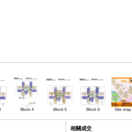
3
Block 4
Block 5
Block 6
Site map 
相關成交