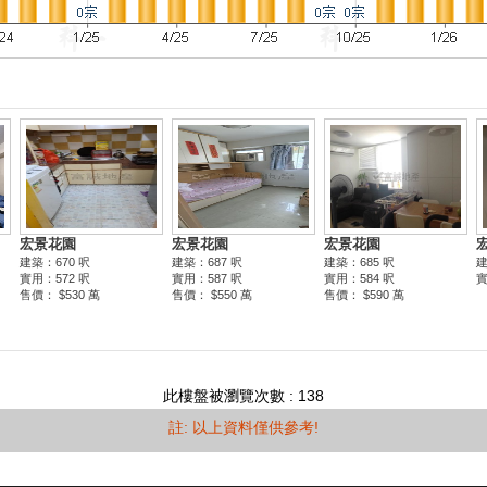
此樓盤被瀏覽次數 : 138
註: 以上資料僅供參考!