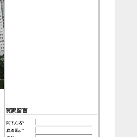
買家留言
閣下姓名*
聯絡電話*