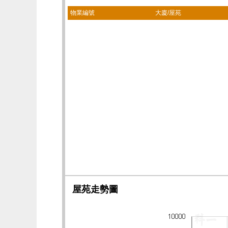
物業編號
大廈/屋苑
屋苑走勢圖