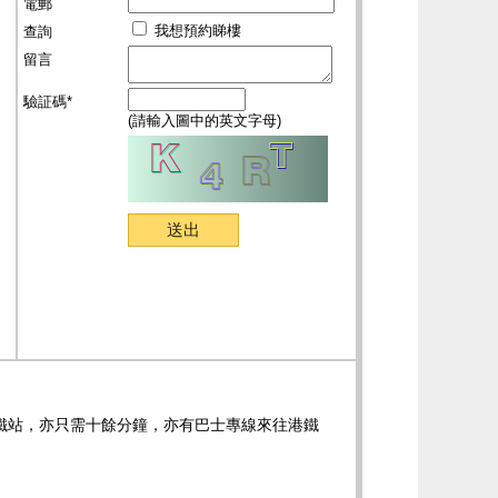
電郵
我想預約睇樓
查詢
留言
驗証碼*
(請輸入圖中的英文字母)
鐵站，亦只需十餘分鐘，亦有巴士專線來往港鐵