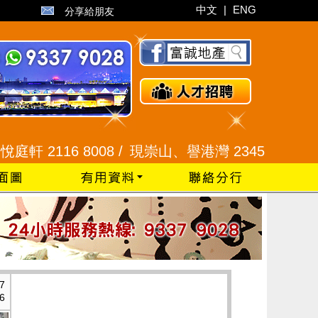
中文
|
ENG
分享給朋友
6 8008 /
現崇山、譽港灣 2345 9926 /
藍田 252
7
6