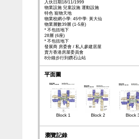
入伙日期18/11/1999
物業設施 兒童設施 運動設施
特色 寵物天地
物業校網小學: 45中學: 黃大仙
物業層數39層 (1-5座)
* 不包括地下
28層 (6座)
* 不包括地下
發展商 房委會 / 私人參建居屋
賣方香港房屋委員會
8分鐘步行到鑽石山站
平面圖
Block 1
Block 2
Block 
瀏覽記錄