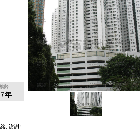
樓齡
27年
絡, 謝謝!