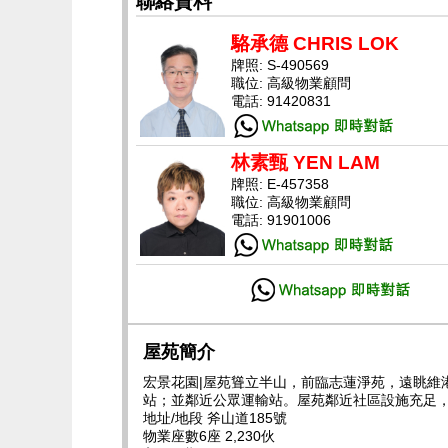
聯絡資料
駱承德 CHRIS LOK
牌照: S-490569
職位: 高級物業顧問
電話: 91420831
林素甄 YEN LAM
牌照: E-457358
職位: 高級物業顧問
電話: 91901006
屋苑簡介
宏景花園|屋苑聳立半山，前臨志蓮淨苑，遠眺
站；並鄰近公眾運輸站。屋苑鄰近社區設施充足，
地址/地段 斧山道185號
物業座數6座 2,230伙