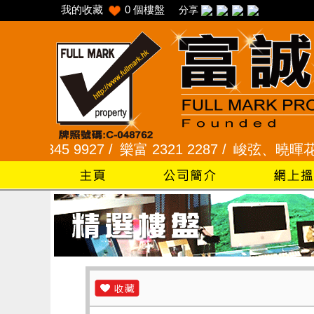
我的收藏
0
個樓盤
分享
5 9927 /
樂富 2321 2287 /
峻弦、曉暉花園 2345 