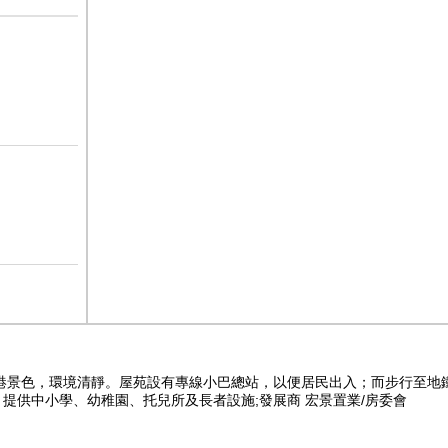
維港景色，環境清靜。屋苑設有專線小巴總站，以便居民出入；而步行至地
提供中小學、幼稚園、托兒所及長者設施;發展商 宏景置業/房委會