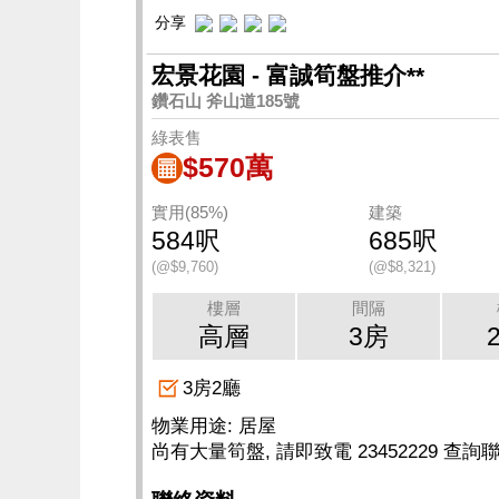
分享
宏景花園 - 富誠筍盤推介**
鑽石山 斧山道185號
綠表售
$570萬
實用(85%)
建築
584呎
685呎
(@$9,760)
(@$8,321)
樓層
間隔
高層
3房
3房2廳
物業用途: 居屋
尚有大量筍盤, 請即致電 23452229 查詢聯