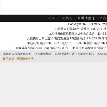
主頁
|
公司簡介
|
精選樓盤
|
田土廳
Copyright 2026 Fullmark 
九龍黃大仙鳳凰新村環鳳街18號A地下 電話：232
九龍鑽石山龍蟠苑商場107號舖 電話：2345 303
九龍鑽石山斧山道185號宏景花園A2號舖 電話: 2345 2229 傳真: 
采頣花園 電話: 2345 9927 傳真: 3188 1237 ◆ 樂富 電話: 2321 
威豪花園 電話: 2345 3331 傳真: 2328 9913 ◆ 星河明居/悅庭軒 電話: 2116
本網頁內容所提供資料，僅作參考用途。若因錯漏而引致任何不便或損失，本網頁
使用條款
私隱政策聲明