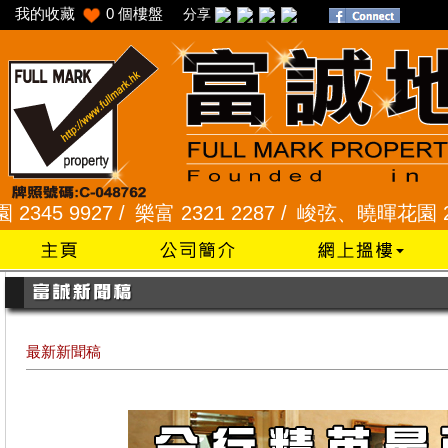
我的收藏
0
個樓盤
分享
/
樂富 2321 2287 /
峻弦、曉暉花園 2345 1286 /
威
最新新聞稿