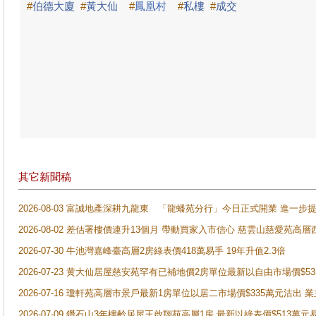
#
伯德大廈
#
黃大仙
#
鳳凰村
#
私樓
#
成交
其它新聞稿
2026-08-03 富誠地產深耕九龍東 「龍蟠苑分行」今日正式開業 進
2026-08-02 差估署樓價連升13個月 帶動買家入市信心 慈雲山慈愛苑高層
2026-07-30 牛池灣嘉峰臺高層2房綠表價418萬易手 19年升值2.3倍
2026-07-23 黄大仙居屋慈安苑罕有已補地價2房單位最新以自由市場價$5
2026-07-16 瓊軒苑高層市景戶最新1房單位以居二市場價$335萬元沽出 業
2026-07-09 鑽石山3年樓齡居屋王啟翔苑高層1房 最新以綠表價$513萬元