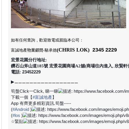
如有任何查詢，歡迎致電或親臨本公司
：
(CHRIS LOK)
2345 2229
富誠地產
物業顧問
-駱承德
宏景花園分行地址:
鑽石山斧山道185號 宏景花園商場A2舖(商場往內進入, 欣賢軒
電話: 23452229
▶
⚊⚊⚊⚊⚊⚊⚊⚊⚊⚊⚊⚊⚊⚊⚊⚊⚊
筍盤
Click
一
Click,
睇一睇
下載一個【
#
富誠地產
】
App
有齊更多精彩資訊
.
筍盤
-----
(
#
Android
)
(
#
los
)
☆
緊貼