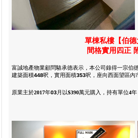
單棟私樓【伯德
間格實用四正 
富誠
地產物業顧問駱承德
表示，本公司錄得一宗伯
建築
面積
448
呎
，
實用
面積
353
呎
，
座向西面望區內
原業主於
2017
年
03
月
以
$390
萬元
購入
，
持有單位
4
年