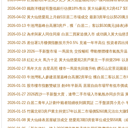
2026-04-03 鐵路洋樓超筍盤低銀行估價18%售出 黃大仙豪苑大2房417' $
2026-04-02 黃大仙慈愛苑上月錄5宗居二市場成交 最新3房單位以$520萬
2026-03-13 牛池灣嘉峰台高層3房戶，獲「白居二」客以$530萬元(綠表)
2026-03-12 為求與家人同住同座 白居二買家追價入市 成功購入黃大仙
2026-02-25 差估署1月樓價指數按月升0.5% 見逾一年半高位 投資
2026-02-19 2026一手新盤市場 一馬當先 交投暢旺 帶動整體樓市氣氛
2026-02-18 紅紅火火 馬力十足 黃大仙慈愛苑2房戶業主一手持貨29年 以
2026-02-17 馬年大吉 吉星高照 樓市一馬當先回復升軌 鑽石山宏景花園
2026-02-03 牛池灣私人參建居屋嘉峰台高層2房單位 獲白居二客以居二市
2026-01-31 股市樓市指數雙破頂 創4年半新高 居屋自由市場罕有低市價
2026-01-27 2026西沙一手新盤大賣，連帶二手市場入市氣氛亦同步升
2026-01-22 白居二青年人計劃中籤者陸續收到購買証 二手盤源買小見小
2026-01-15 竹園北邨3房戶業主持貨17年以居二市場價$260萬元沽出大賺$
2026-01-08 黃大仙綠表居屋破頂成交 慈愛苑3期3房套單位成交$558萬（