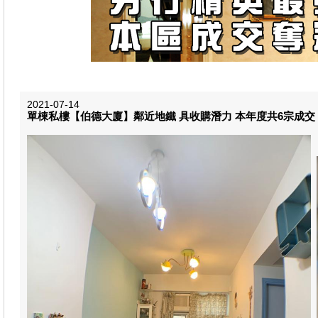
2021-07-14
單棟私樓【伯德大廈】鄰近地鐵 具收購潛力 本年度共6宗成交 