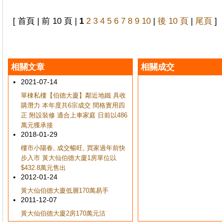
[ 首頁 | 前 10 頁 |
1
2
3
4
5
6
7
8
9
10
|
後 10 頁
|
尾頁
]
相關文章
相關成交
2021-07-14
單棟私樓【伯德大廈】鄰近地鐵 具收
購潛力 本年度共6宗成交 間格實用四
正 附設裝修 適合上車家庭 日前以486
萬元獲承接
2018-01-29
樓市小陽春, 成交暢旺, 買家過年前快
步入市 黃大仙伯德大廈1房單位以
$432.8萬元售出
2012-01-24
黃大仙伯德大廈低層170萬易手
2011-12-07
黃大仙伯德大廈2房170萬元沽