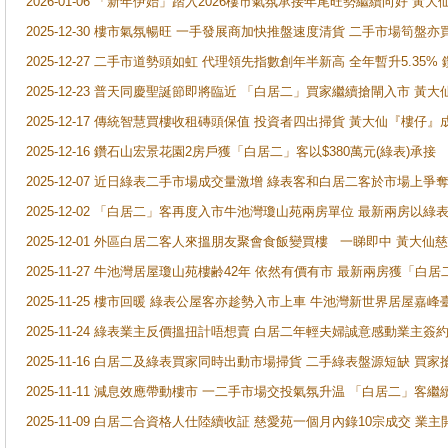
2026-01-06 「新年伊始」踏入2026樓市氣氛承接年尾旺勢繼續向好 
2025-12-30 樓市氣氛暢旺 一手發展商加快推盤速度清貨 二手市場筍
2025-12-27 二手市道勢頭如虹 代理領先指數創年半新高 全年暫升5.35
2025-12-23 普天同慶聖誕節即將臨近 「白居二」買家繼續搶閘入市 黃
2025-12-17 傳統智慧買樓收租磚頭保值 投資者四出掃貨 黃大仙『樓仔』
2025-12-16 鑽石山宏景花園2房戶獲「白居二」客以$380萬元(綠表)承接
2025-12-07 近日綠表二手市場成交量激增 綠表客和白居二客於市場上
2025-12-02 「白居二」客再度入市牛池灣瓊山苑兩房單位 最新兩房以綠表
2025-12-01 外區白居二客人來搵朋友聚會食飯變買樓 一睇即中 黃大仙
2025-11-27 牛池灣居屋瓊山苑樓齢42年 依然有價有市 最新兩房獲「白居
2025-11-25 樓市回暖 綠表公屋客亦趁勢入市上車 牛池灣新世界居屋嘉
2025-11-24 綠表業主反價搵扭計唔想賣 白居二年輕夫婦誠意感動業主簽約 
2025-11-16 白居二及綠表買家同時出動市場掃貨 二手綠表盤源短缺 
2025-11-11 減息效應帶動樓市 一二手市場交投氣氛升温 「白居二」
2025-11-09 白居二合資格人仕陸續收証 慈愛苑一個月內錄10宗成交 業