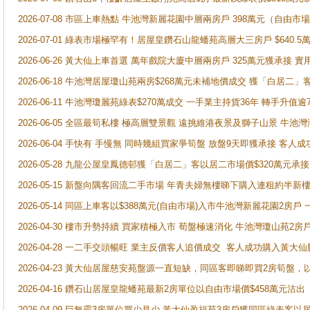
2026-07-08 市區上車熱點 牛池灣新麗花園中層兩房戶 398萬元（自
2026-07-01 綠表市場極罕有！居屋皇鑽石山龍蟠苑高層大三房戶 $640
2026-06-26 黃大仙上車首選 萬年戲院大廈中層兩房戶 325萬元獲承接 實
2026-06-18 牛池灣居屋瓊山苑兩房$268萬元未補地價成交 獲「白居二」
2026-06-11 牛池灣瓊麗苑綠表$270萬成交 一手業主持貨36年 轉手升值逾
2026-06-05 全區最筍私樓 極高層雙景觀 遠挑維港夜景及獅子山景 牛池
2026-06-04 手快有 手慢無 同時幾組買家爭筍盤 放盤9天即獲承接 
2026-05-28 九龍公屋皇鳳德邨獲「白居二」客以居二市場價$320萬元承接
2026-05-15 新盤向隅客回流二手市場 年青夫婦無樓睇下購入連租約半新
2026-05-14 同區上車客以$388萬元(自由市場)入市牛池灣新麗花園2房戶
2026-04-30 樓市升勢持續 買家積極入市 荀盤極速消化 牛池灣瓊山苑2
2026-04-28 一二手交頭暢旺 業主反價客人追價成交 客人成功購入黃大仙
2026-04-23 黃大仙居屋慈安苑盤源一直短缺，同區客即睇即買2房筍盤，
2026-04-16 鑽石山居屋皇龍蟠苑最新2房單位以自由市場價$458萬元沽出
2026-04-09 巨無霸3房單位買少見少 黃大仙盈福苑3房戶獲同區綠表客以