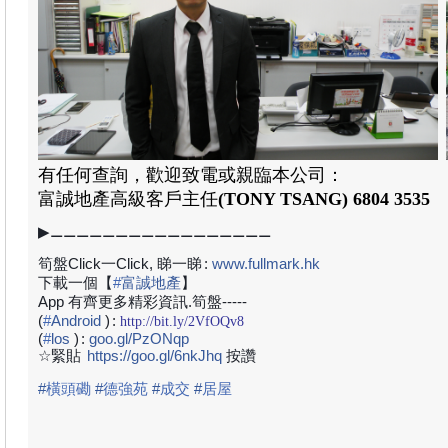
有任何查詢，歡迎致電或親臨本公司：
富誠地產高級
客戶主任
(TONY TSANG)
6804 3535
▶⚊⚊⚊⚊⚊⚊⚊⚊⚊⚊⚊⚊⚊⚊⚊⚊⚊
筍盤Click一Click, 睇一睇
:
www.fullmark.hk
下載一個【
#
富誠地產
】
App 有齊更多精彩資訊.筍盤-----
(
#
Android
)
:
http://bit.ly/2VfOQv8
(
#
los
)
:
goo.gl/PzONqp
☆緊貼
https://goo.gl/6nkJhq
按讚
#
橫頭磡
#
德強苑
#
成交
#
居屋