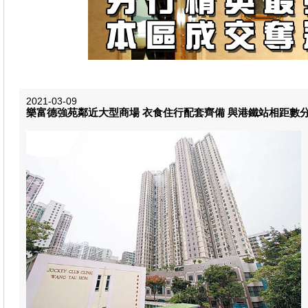
2021-03-09
樂富德強苑鄰近大型商場 衣食住行配套齊備 與港鐵站相距數分鐘步