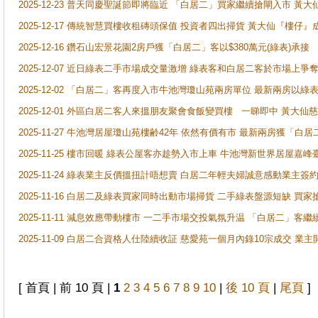
2025-12-23 普天同慶聖誕節即將臨近 「白居二」買家繼續搶閘入市 黃
2025-12-17 傳統智慧買樓收租磚頭保值 投資者四出掃貨 黃大仙『樓仔』
2025-12-16 鑽石山宏景花園2房戶獲「白居二」客以$380萬元(綠表)承接
2025-12-07 近日綠表二手市場成交量激增 綠表客和白居二客於市場上
2025-12-02 「白居二」客再度入市牛池灣瓊山苑兩房單位 最新兩房以綠表
2025-12-01 外區白居二客人來搵朋友聚會食飯變買樓 一睇即中 黃大仙
2025-11-27 牛池灣居屋瓊山苑樓齢42年 依然有價有市 最新兩房獲「白居
2025-11-25 樓市回暖 綠表公屋客亦趁勢入市上車 牛池灣新世界居屋嘉
2025-11-24 綠表業主反價搵扭計唔想賣 白居二年輕夫婦誠意感動業主簽約 
2025-11-16 白居二及綠表買家同時出動市場掃貨 二手綠表盤源短缺 
2025-11-11 減息效應帶動樓市 一二手市場交投氣氛升温 「白居二」
2025-11-09 白居二合資格人仕陸續收証 慈愛苑一個月內錄10宗成交 業
[ 首頁 | 前 10 頁 |
1
2
3
4
5
6
7
8
9
10
|
後 10 頁
|
尾頁
]