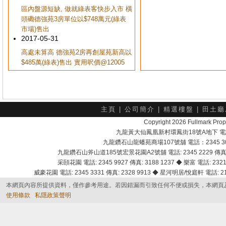
區內盤源短缺, 做就綠表客快步入市 橫
頭磡德強苑3房單位以$748萬元(綠表
市場)售出
2017-05-31
高處未算高 德強苑2房再創屋苑新高以
$485萬(綠表)售出 實用呎價@12005
主頁
|
公司簡介
|
精選樓盤
|
田土廳
Copyright 2026 Fullmark 
九龍黃大仙鳳凰新村環鳳街18號A地下 電話：232
九龍鑽石山龍蟠苑商場107號舖 電話：2345 303
九龍鑽石山斧山道185號宏景花園A2號舖 電話: 2345 2229 傳真: 
采頣花園 電話: 2345 9927 傳真: 3188 1237 ◆ 樂富 電話: 2321 
威豪花園 電話: 2345 3331 傳真: 2328 9913 ◆ 星河明居/悅庭軒 電話: 2116
本網頁內容所提供資料，僅作參考用途。若因錯漏而引致任何不便或損失，本網頁
使用條款
私隱政策聲明