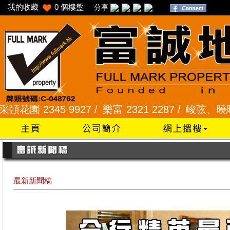
我的收藏
0
個樓盤
分享
345 9927 /
樂富 2321 2287 /
峻弦、曉暉花園 2345
最新新聞稿