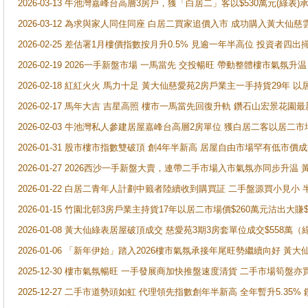
2026-03-13 牛池灣嘉峰台高層3房戶，獲「白居二」客以$530萬元(綠表)
2026-03-12 為求與家人同住同座 白居二買家追價入市 成功購入黃大仙
2026-02-25 差估署1月樓價指數按月升0.5% 見逾一年半高位 投資
2026-02-19 2026一手新盤市場 一馬當先 交投暢旺 帶動整體樓市氣氛
2026-02-18 紅紅火火 馬力十足 黃大仙慈愛苑2房戶業主一手持貨29年 以
2026-02-17 馬年大吉 吉星高照 樓市一馬當先回復升軌 鑽石山宏景花園
2026-02-03 牛池灣私人參建居屋嘉峰台高層2房單位 獲白居二客以居二市
2026-01-31 股市樓市指數雙破頂 創4年半新高 居屋自由市場罕有低市價
2026-01-27 2026西沙一手新盤大賣，連帶二手市場入市氣氛亦同步升
2026-01-22 白居二青年人計劃中籤者陸續收到購買証 二手盤源買小見小
2026-01-15 竹園北邨3房戶業主持貨17年以居二市場價$260萬元沽出大賺$
2026-01-08 黃大仙綠表居屋破頂成交 慈愛苑3期3房套單位成交$558萬（
2026-01-06 「新年伊始」踏入2026樓市氣氛承接年尾旺勢繼續向好 
2025-12-30 樓市氣氛暢旺 一手發展商加快推盤速度清貨 二手市場筍
2025-12-27 二手市道勢頭如虹 代理領先指數創年半新高 全年暫升5.35