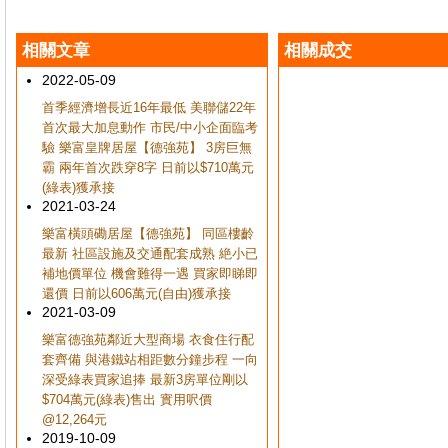
相關文章
相關成交
2022-05-09
首季經濟增長近16年最低 美聯儲22年
首次最大加息動作 市民/中小企面臨考
驗 樂富皇牌居屋【德強苑】 3房巨無
霸 兩年首次跌穿8字 日前以$710萬元
(綠表)獲承接
2021-03-24
樂富橫頭磡居屋【德強苑】 同區樓齡
最新 社區設施及交通配套成熟 絶小已
補地價單位 機會難得一遇 買家即睇即
還價 日前以606萬元(自由)獲承接
2021-03-09
樂富德強苑鄰近大型商場 衣食住行配
套齊備 與港鐵站相距數分鐘步程 一向
深受綠表買家追捧 最新3房單位剛以
$704萬元(綠表)售出 實用呎價
@12,264元
2019-10-09