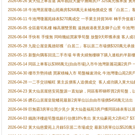
2026-06-26 黃大仙上車首選 萬年戲院大廈中層兩房戶 325萬元獲承接 實
2026-06-18 牛池灣居屋瓊山苑兩房$268萬元未補地價成交 獲「白居二」
2026-06-11 牛池灣瓊麗苑綠表$270萬成交 一手業主持貨36年 轉手升值逾
2026-06-05 全區最筍私樓 極高層雙景觀 遠挑維港夜景及獅子山景 牛池
2026-06-04 手快有 手慢無 同時幾組買家爭筍盤 放盤9天即獲承接 
2026-05-28 九龍公屋皇鳳德邨獲「白居二」客以居二市場價$320萬元承接
2026-05-15 新盤向隅客回流二手市場 年青夫婦無樓睇下購入連租約半新
2026-05-14 同區上車客以$388萬元(自由市場)入市牛池灣新麗花園2房戶
2026-04-30 樓市升勢持續 買家積極入市 荀盤極速消化 牛池灣瓊山苑2
2026-04-28 一二手交頭暢旺 業主反價客人追價成交 客人成功購入黃大仙
2026-04-23 黃大仙居屋慈安苑盤源一直短缺，同區客即睇即買2房筍盤，
2026-04-16 鑽石山居屋皇龍蟠苑最新2房單位以自由市場價$458萬元沽出
2026-04-09 巨無霸3房單位買少見少 黃大仙盈福苑3房戶獲同區綠表客以
2026-04-03 鐵路洋樓超筍盤低銀行估價18%售出 黃大仙豪苑大2房417' $
2026-04-02 黃大仙慈愛苑上月錄5宗居二市場成交 最新3房單位以$520萬