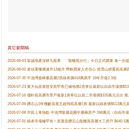
其它新聞稿
2026-08-03 富誠地產深耕九龍東 「龍蟠苑分行」今日正式開業 進
2026-08-02 差估署樓價連升13個月 帶動買家入市信心 慈雲山慈愛苑高層
2026-07-30 牛池灣嘉峰臺高層2房綠表價418萬易手 19年升值2.3倍
2026-07-23 黄大仙居屋慈安苑罕有已補地價2房單位最新以自由市場價$5
2026-07-16 瓊軒苑高層市景戶最新1房單位以居二市場價$335萬元沽出 業
2026-07-09 鑽石山3年樓齡居屋王啟翔苑高層1房 最新以綠表價$513萬元
2026-07-08 市區上車熱點 牛池灣新麗花園中層兩房戶 398萬元（自
2026-07-01 綠表市場極罕有！居屋皇鑽石山龍蟠苑高層大三房戶 $640