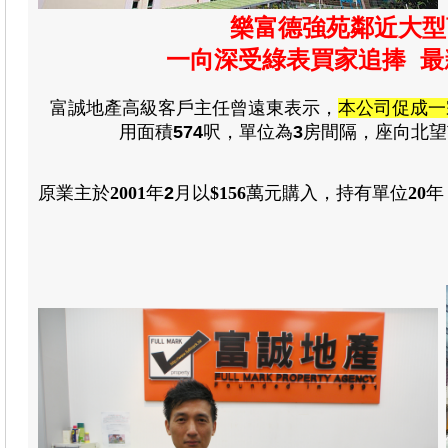
樂富德強苑鄰近大型
一向深受綠表買家追捧
最
富誠地產高級客戶主任曾遠東表示
，
本公司促成一
用
面積
574
呎
，
單位為
3
房
間隔
，
座向北望
原業主於
2001
年
2
月
以
$156
萬元
購入
，
持有單位
20
年