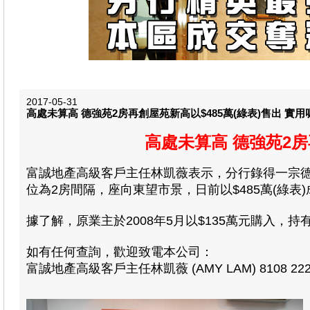
2017-05-31
高處未算高 德強苑2房再創屋苑新高以$485萬(綠表)售出 實用呎
高處未算高 德強苑2房再
富誠地產高級客戶主任林凱薇表示，分行錄得一宗德強
位為2房間隔，座向東望市景，日前以$485萬(綠表)成
據了解，原業主於2008年5月以$135萬元購入，持
如有任何查詢，歡迎致電本公司：
富誠地產高級客戶主任林凱薇 (AMY LAM) 8108 222