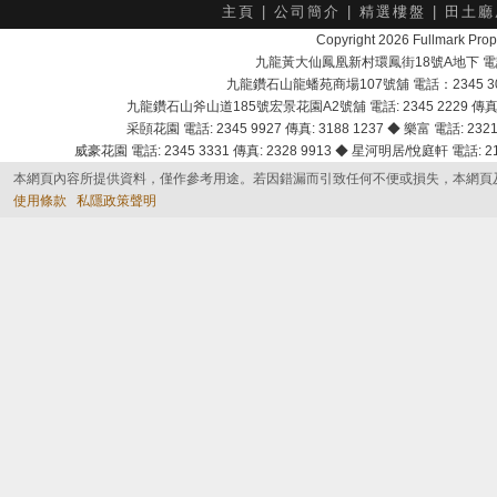
主頁
|
公司簡介
|
精選樓盤
|
田土廳
Copyright 2026 Fullmark 
九龍黃大仙鳳凰新村環鳳街18號A地下 電話：232
九龍鑽石山龍蟠苑商場107號舖 電話：2345 303
九龍鑽石山斧山道185號宏景花園A2號舖 電話: 2345 2229 傳真: 
采頣花園 電話: 2345 9927 傳真: 3188 1237 ◆ 樂富 電話: 2321 
威豪花園 電話: 2345 3331 傳真: 2328 9913 ◆ 星河明居/悅庭軒 電話: 2116
本網頁內容所提供資料，僅作參考用途。若因錯漏而引致任何不便或損失，本網頁
使用條款
私隱政策聲明