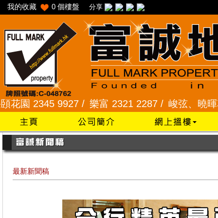
我的收藏
0
個樓盤
分享
45 9927 /
樂富 2321 2287 /
峻弦、曉暉花園 2345
最新新聞稿