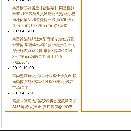
2021-03-24
樂富橫頭磡居屋【德強苑】 同區樓齡
最新 社區設施及交通配套成熟 絶小已
補地價單位 機會難得一遇 買家即睇即
還價 日前以606萬元(自由)獲承接
2021-03-09
樂富德強苑鄰近大型商場 衣食住行配
套齊備 與港鐵站相距數分鐘步程 一向
深受綠表買家追捧 最新3房單位剛以
$704萬元(綠表)售出 實用呎價
@12,264元
2019-10-09
區內盤源短缺, 做就綠表客快步入市 橫
頭磡德強苑3房單位以$748萬元(綠表
市場)售出
2017-05-31
高處未算高 德強苑2房再創屋苑新高以
$485萬(綠表)售出 實用呎價@12005