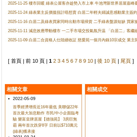
2025-11-25 樓市回暖 綠表公屋客亦趁勢入市上車 牛池灣新世界居屋嘉
2025-11-24 綠表業主反價搵扭計唔想賣 白居二年輕夫婦誠意感動業主簽約 
2025-11-16 白居二及綠表買家同時出動市場掃貨 二手綠表盤源短缺 
2025-11-11 減息效應帶動樓市 一二手市場交投氣氛升温 「白居二」
2025-11-09 白居二合資格人仕陸續收証 慈愛苑一個月內錄10宗成交 業
[ 首頁 | 前 10 頁 |
1
2
3
4
5
6
7
8
9
10
|
後 10 頁
|
尾頁
]
相關文章
相關成交
2022-05-09
首季經濟增長近16年最低 美聯儲22年
首次最大加息動作 市民/中小企面臨考
驗 樂富皇牌居屋【德強苑】 3房巨無
霸 兩年首次跌穿8字 日前以$710萬元
(綠表)獲承接