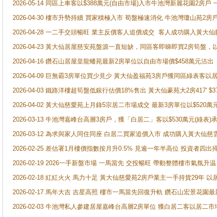
2026-05-14 同區上車客以$388萬元(自由市場)入市牛池灣新麗花園2房戶
2026-04-30 樓市升勢持續 買家積極入市 荀盤極速消化 牛池灣瓊山苑2
2026-04-28 一二手交頭暢旺 業主反價客人追價成交 客人成功購入黃大仙
2026-04-23 黃大仙居屋慈安苑盤源一直短缺，同區客即睇即買2房筍盤，
2026-04-16 鑽石山居屋皇龍蟠苑最新2房單位以自由市場價$458萬元沽出
2026-04-09 巨無霸3房單位買少見少 黃大仙盈福苑3房戶獲同區綠表客以
2026-04-03 鐵路洋樓超筍盤低銀行估價18%售出 黃大仙豪苑大2房417' $
2026-04-02 黃大仙慈愛苑上月錄5宗居二市場成交 最新3房單位以$520萬
2026-03-13 牛池灣嘉峰台高層3房戶，獲「白居二」客以$530萬元(綠表)
2026-03-12 為求與家人同住同座 白居二買家追價入市 成功購入黃大仙
2026-02-25 差估署1月樓價指數按月升0.5% 見逾一年半高位 投資
2026-02-19 2026一手新盤市場 一馬當先 交投暢旺 帶動整體樓市氣氛
2026-02-18 紅紅火火 馬力十足 黃大仙慈愛苑2房戶業主一手持貨29年 以
2026-02-17 馬年大吉 吉星高照 樓市一馬當先回復升軌 鑽石山宏景花園
2026-02-03 牛池灣私人參建居屋嘉峰台高層2房單位 獲白居二客以居二市