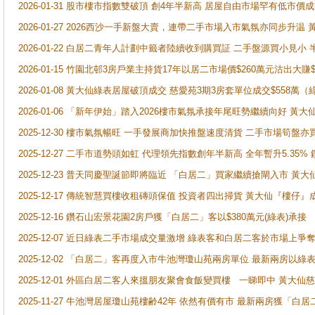
2026-01-31 股市樓市指數雙破頂 創4年半新高 居屋自由市場罕有低市價
2026-01-27 2026西沙一手新盤大賣，連帶二手市場入市氣氛亦同步升
2026-01-22 白居二青年人計劃中籤者陸續收到購買証 二手盤源買小見小
2026-01-15 竹園北邨3房戶業主持貨17年以居二市場價$260萬元沽出大賺$
2026-01-08 黃大仙綠表居屋破頂成交 慈愛苑3期3房套單位成交$558萬（
2026-01-06 「新年伊始」踏入2026樓市氣氛承接年尾旺勢繼續向好 
2025-12-30 樓市氣氛暢旺 一手發展商加快推盤速度清貨 二手市場筍
2025-12-27 二手市道勢頭如虹 代理領先指數創年半新高 全年暫升5.35
2025-12-23 普天同慶聖誕節即將臨近 「白居二」買家繼續搶閘入市 黃
2025-12-17 傳統智慧買樓收租磚頭保值 投資者四出掃貨 黃大仙『樓仔』
2025-12-16 鑽石山宏景花園2房戶獲「白居二」客以$380萬元(綠表)承接
2025-12-07 近日綠表二手市場成交量激增 綠表客和白居二客於市場上
2025-12-02 「白居二」客再度入市牛池灣瓊山苑兩房單位 最新兩房以綠表
2025-12-01 外區白居二客人來搵朋友聚會食飯變買樓 一睇即中 黃大仙
2025-11-27 牛池灣居屋瓊山苑樓齢42年 依然有價有市 最新兩房獲「白居