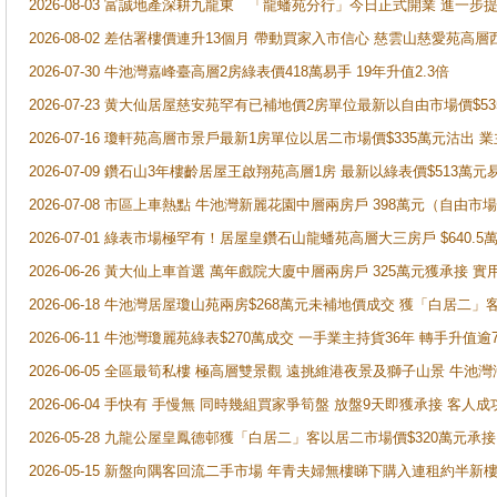
2026-08-03 富誠地產深耕九龍東 「龍蟠苑分行」今日正式開業 進
2026-08-02 差估署樓價連升13個月 帶動買家入市信心 慈雲山慈愛苑高層
2026-07-30 牛池灣嘉峰臺高層2房綠表價418萬易手 19年升值2.3倍
2026-07-23 黄大仙居屋慈安苑罕有已補地價2房單位最新以自由市場價$5
2026-07-16 瓊軒苑高層市景戶最新1房單位以居二市場價$335萬元沽出 業
2026-07-09 鑽石山3年樓齡居屋王啟翔苑高層1房 最新以綠表價$513萬元
2026-07-08 市區上車熱點 牛池灣新麗花園中層兩房戶 398萬元（自
2026-07-01 綠表市場極罕有！居屋皇鑽石山龍蟠苑高層大三房戶 $640
2026-06-26 黃大仙上車首選 萬年戲院大廈中層兩房戶 325萬元獲承接 實
2026-06-18 牛池灣居屋瓊山苑兩房$268萬元未補地價成交 獲「白居二」
2026-06-11 牛池灣瓊麗苑綠表$270萬成交 一手業主持貨36年 轉手升值逾
2026-06-05 全區最筍私樓 極高層雙景觀 遠挑維港夜景及獅子山景 牛池
2026-06-04 手快有 手慢無 同時幾組買家爭筍盤 放盤9天即獲承接 
2026-05-28 九龍公屋皇鳳德邨獲「白居二」客以居二市場價$320萬元承接
2026-05-15 新盤向隅客回流二手市場 年青夫婦無樓睇下購入連租約半新