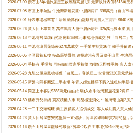
2026-07-09 鑽石山3年樓齡居屋王啟翔苑高層1房 最新以綠表價$513萬元
2026-07-08 市區上車熱點 牛池灣新麗花園中層兩房戶 398萬元（自
2026-07-01 綠表市場極罕有！居屋皇鑽石山龍蟠苑高層大三房戶 $640
2026-06-26 黃大仙上車首選 萬年戲院大廈中層兩房戶 325萬元獲承接 實
2026-06-18 牛池灣居屋瓊山苑兩房$268萬元未補地價成交 獲「白居二」
2026-06-11 牛池灣瓊麗苑綠表$270萬成交 一手業主持貨36年 轉手升值逾
2026-06-05 全區最筍私樓 極高層雙景觀 遠挑維港夜景及獅子山景 牛池
2026-06-04 手快有 手慢無 同時幾組買家爭筍盤 放盤9天即獲承接 
2026-05-28 九龍公屋皇鳳德邨獲「白居二」客以居二市場價$320萬元承接
2026-05-15 新盤向隅客回流二手市場 年青夫婦無樓睇下購入連租約半新
2026-05-14 同區上車客以$388萬元(自由市場)入市牛池灣新麗花園2房戶
2026-04-30 樓市升勢持續 買家積極入市 荀盤極速消化 牛池灣瓊山苑2
2026-04-28 一二手交頭暢旺 業主反價客人追價成交 客人成功購入黃大仙
2026-04-23 黃大仙居屋慈安苑盤源一直短缺，同區客即睇即買2房筍盤，
2026-04-16 鑽石山居屋皇龍蟠苑最新2房單位以自由市場價$458萬元沽出