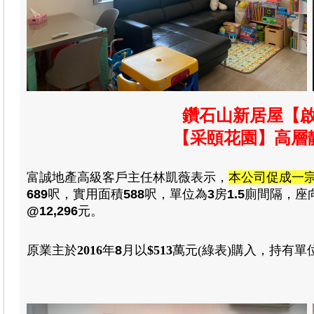
鑽石山新居屋【啟
【采頤花園】高層
富誠地產高級客戶主任林凱薇表示
，
本公司促成一
689
呎
，
實用
面積
588
呎
，
單位為
3
房
1.5
廁間隔
，
座
@12,296
元。
原業主於
2016
年
8
月
以
$513
萬元(綠表)
購入
，
持有單