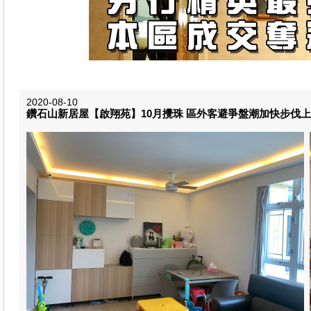
2020-08-10
鑽石山新居屋【啟翔苑】10月攪珠 區外客避爭盤潮加快步伐上車