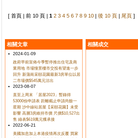
[ 首頁 | 前 10 頁 |
1
2
3
4
5
6
7
8
9
10
|
後 10 頁
|
尾頁
]
相關文章
相關成交
2024-01-09
政府早前宣佈今季暫停推出住宅及商
業用地 市場憧景樓市交投有望進一步
回升 新蒲崗采頤花園最新3房單位以居
二市場價$545萬元沽出
2023-08-07
直至上周末 「居屋2023」暫錄得
53000份申請表 距離截止申請尚餘一
星期 沙中線站居屋【采頤花園】未受
影響 高層3房維持市價 尺價$10,527出
售 綠表$619萬元獲承接
2022-06-21
美國加息加上本港疫情再次反覆 買家