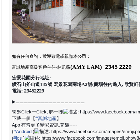
如有任何查詢，歡迎致電或親臨本公司
：
(AMY LAM)
2345 2229
富誠地產高級客戶主任
-林凱薇
宏景花園分行地址:
鑽石山斧山道185號 宏景花園商場A2舖(商場往內進入, 欣賢軒
電話: 23452229
▶
⚊⚊⚊⚊⚊⚊⚊⚊⚊⚊⚊⚊⚊⚊⚊⚊⚊
筍盤
Click
一
Click,
睇一睇
下載一個【
#
富誠地產
】
App
有齊更多精彩資訊
.
筍盤
-----
(
#
Android
)
(
#
los
)