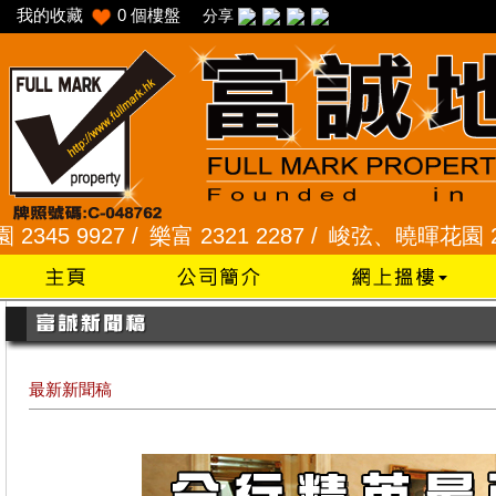
我的收藏
0
個樓盤
分享
7 /
樂富 2321 2287 /
峻弦、曉暉花園 2345 1286 
最新新聞稿