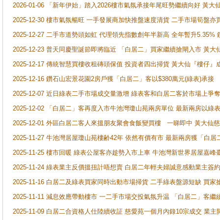
2026-01-06 「新年伊始」踏入2026樓市氣氛承接年尾旺勢繼續向好 
2025-12-30 樓市氣氛暢旺 一手發展商加快推盤速度清貨 二手市場筍
2025-12-27 二手市道勢頭如虹 代理領先指數創年半新高 全年暫升5.35
2025-12-23 普天同慶聖誕節即將臨近 「白居二」買家繼續搶閘入市 黃
2025-12-17 傳統智慧買樓收租磚頭保值 投資者四出掃貨 黃大仙『樓仔』
2025-12-16 鑽石山宏景花園2房戶獲「白居二」客以$380萬元(綠表)承接
2025-12-07 近日綠表二手市場成交量激增 綠表客和白居二客於市場上
2025-12-02 「白居二」客再度入市牛池灣瓊山苑兩房單位 最新兩房以綠表
2025-12-01 外區白居二客人來搵朋友聚會食飯變買樓 一睇即中 黃大仙
2025-11-27 牛池灣居屋瓊山苑樓齢42年 依然有價有市 最新兩房獲「白居
2025-11-25 樓市回暖 綠表公屋客亦趁勢入市上車 牛池灣新世界居屋嘉
2025-11-24 綠表業主反價搵扭計唔想賣 白居二年輕夫婦誠意感動業主簽約 
2025-11-16 白居二及綠表買家同時出動市場掃貨 二手綠表盤源短缺 
2025-11-11 減息效應帶動樓市 一二手市場交投氣氛升温 「白居二」
2025-11-09 白居二合資格人仕陸續收証 慈愛苑一個月內錄10宗成交 業