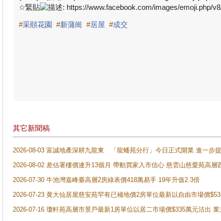
☆
緊貼
#
采頤花園
#
新蒲崗
#
居屋
#
成交
其它新聞稿
2026-08-03 富誠地產深耕九龍東 「龍蟠苑分行」今日正式開業 進
2026-08-02 差估署樓價連升13個月 帶動買家入市信心 慈雲山慈愛苑高層
2026-07-30 牛池灣嘉峰臺高層2房綠表價418萬易手 19年升值2.3倍
2026-07-23 黄大仙居屋慈安苑罕有已補地價2房單位最新以自由市場價$5
2026-07-16 瓊軒苑高層市景戶最新1房單位以居二市場價$335萬元沽出 業