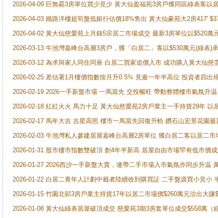
2026-04-09 巨無霸3房單位買少見少 黃大仙盈福苑3房戶獲同區綠表客以
2026-04-03 鐵路洋樓超筍盤低銀行估價18%售出 黃大仙豪苑大2房417' $
2026-04-02 黃大仙慈愛苑上月錄5宗居二市場成交 最新3房單位以$520萬
2026-03-13 牛池灣嘉峰台高層3房戶，獲「白居二」客以$530萬元(綠表)
2026-03-12 為求與家人同住同座 白居二買家追價入市 成功購入黃大仙
2026-02-25 差估署1月樓價指數按月升0.5% 見逾一年半高位 投資
2026-02-19 2026一手新盤市場 一馬當先 交投暢旺 帶動整體樓市氣氛
2026-02-18 紅紅火火 馬力十足 黃大仙慈愛苑2房戶業主一手持貨29年 以
2026-02-17 馬年大吉 吉星高照 樓市一馬當先回復升軌 鑽石山宏景花園
2026-02-03 牛池灣私人參建居屋嘉峰台高層2房單位 獲白居二客以居二市
2026-01-31 股市樓市指數雙破頂 創4年半新高 居屋自由市場罕有低市價
2026-01-27 2026西沙一手新盤大賣，連帶二手市場入市氣氛亦同步升
2026-01-22 白居二青年人計劃中籤者陸續收到購買証 二手盤源買小見小
2026-01-15 竹園北邨3房戶業主持貨17年以居二市場價$260萬元沽出大賺$
2026-01-08 黃大仙綠表居屋破頂成交 慈愛苑3期3房套單位成交$558萬（