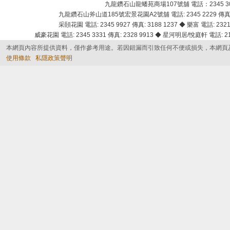
九龍鑽石山龍蟠苑商場107號舖 電話：2345 303
九龍鑽石山斧山道185號宏景花園A2號舖 電話: 2345 2229 傳真: 
采頣花園 電話: 2345 9927 傳真: 3188 1237 ◆ 樂富 電話: 2321 
威豪花園 電話: 2345 3331 傳真: 2328 9913 ◆ 星河明居/悅庭軒 電話: 2116
本網頁內容所提供資料，僅作參考用途。若因錯漏而引致任何不便或損失，本網頁
使用條款
私隱政策聲明