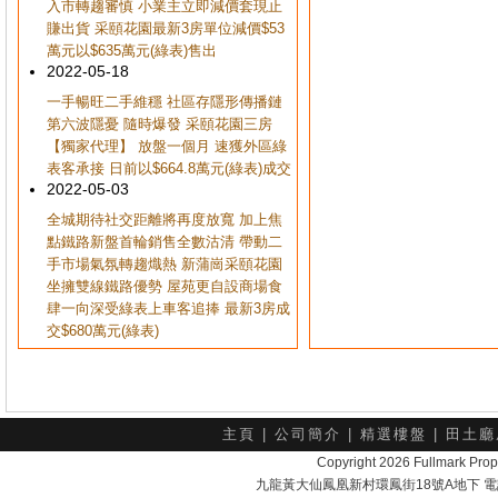
入市轉趨審慎 小業主立即減價套現止
賺出貨 采頤花園最新3房單位減價$53
萬元以$635萬元(綠表)售出
2022-05-18
一手暢旺二手維穩 社區存隱形傳播鏈
第六波隱憂 隨時爆發 采頤花園三房
【獨家代理】 放盤一個月 速獲外區綠
表客承接 日前以$664.8萬元(綠表)成交
2022-05-03
全城期待社交距離將再度放寬 加上焦
點鐵路新盤首輪銷售全數沽清 帶動二
手市場氣氛轉趨熾熱 新蒲崗采頤花園
坐擁雙線鐵路優勢 屋苑更自設商場食
肆一向深受綠表上車客追捧 最新3房成
交$680萬元(綠表)
主頁
|
公司簡介
|
精選樓盤
|
田土廳
Copyright 2026 Fullmark 
九龍黃大仙鳳凰新村環鳳街18號A地下 電話：232