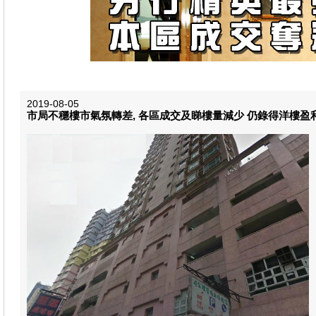
2019-08-05
市局不穩樓市氣氛轉差, 各區成交及睇樓量減少 仍錄得洋樓盈利