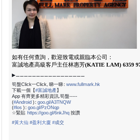
如有任何查詢，歡迎致電或親臨本公司：
富誠地產高級
客戶主任林惠芳
(KATIE LAM) 6359 9
▶⚊⚊⚊⚊⚊⚊⚊⚊⚊⚊⚊⚊⚊⚊⚊⚊⚊
筍盤Click一Click, 睇一睇
:
www.fullmark.hk
下載一個【
#
富誠地產
】
App 有齊更多精彩資訊.筍盤-----
(
#
Android
)
:
goo.gl/A3TNQW
(
#
los
)
:
goo.gl/PzONqp
☆緊貼
https://goo.gl/6nkJhq
按讚
#
黃大仙
#
盈利大廈
#
成
交