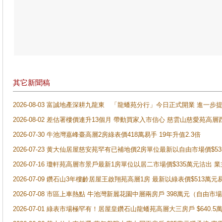
其它新聞稿
2026-08-03 富誠地產深耕九龍東 「龍蟠苑分行」今日正式開業 進
2026-08-02 差估署樓價連升13個月 帶動買家入市信心 慈雲山慈愛苑高層
2026-07-30 牛池灣嘉峰臺高層2房綠表價418萬易手 19年升值2.3倍
2026-07-23 黄大仙居屋慈安苑罕有已補地價2房單位最新以自由市場價$5
2026-07-16 瓊軒苑高層市景戶最新1房單位以居二市場價$335萬元沽出 業
2026-07-09 鑽石山3年樓齡居屋王啟翔苑高層1房 最新以綠表價$513萬元
2026-07-08 市區上車熱點 牛池灣新麗花園中層兩房戶 398萬元（自
2026-07-01 綠表市場極罕有！居屋皇鑽石山龍蟠苑高層大三房戶 $640