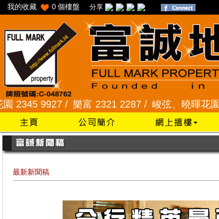
我的收藏
0
個樓盤
分享
9927 /
樂富 2321 2287 /
峻弦、曉暉花園 2345 12
最新新聞稿