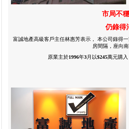
市局不穩
仍錄得
富誠地產高級客戶主任林惠芳表示
，
本公司錄得一
房間隔，座向南
原業主於
1996
年
3
月
以
$245
萬元購入