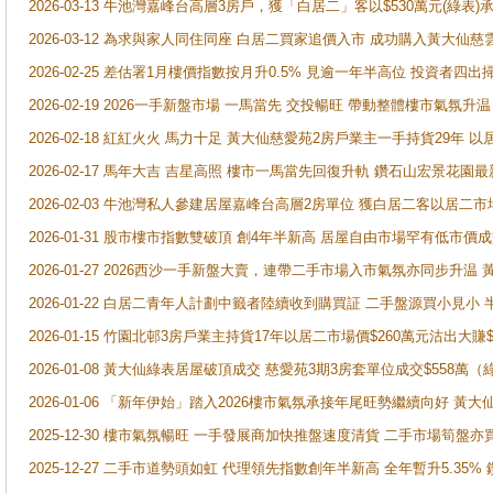
2026-03-13 牛池灣嘉峰台高層3房戶，獲「白居二」客以$530萬元(綠表)
2026-03-12 為求與家人同住同座 白居二買家追價入市 成功購入黃大仙
2026-02-25 差估署1月樓價指數按月升0.5% 見逾一年半高位 投資
2026-02-19 2026一手新盤市場 一馬當先 交投暢旺 帶動整體樓市氣氛
2026-02-18 紅紅火火 馬力十足 黃大仙慈愛苑2房戶業主一手持貨29年 以
2026-02-17 馬年大吉 吉星高照 樓市一馬當先回復升軌 鑽石山宏景花園
2026-02-03 牛池灣私人參建居屋嘉峰台高層2房單位 獲白居二客以居二市
2026-01-31 股市樓市指數雙破頂 創4年半新高 居屋自由市場罕有低市價
2026-01-27 2026西沙一手新盤大賣，連帶二手市場入市氣氛亦同步升
2026-01-22 白居二青年人計劃中籤者陸續收到購買証 二手盤源買小見小
2026-01-15 竹園北邨3房戶業主持貨17年以居二市場價$260萬元沽出大賺$
2026-01-08 黃大仙綠表居屋破頂成交 慈愛苑3期3房套單位成交$558萬（
2026-01-06 「新年伊始」踏入2026樓市氣氛承接年尾旺勢繼續向好 
2025-12-30 樓市氣氛暢旺 一手發展商加快推盤速度清貨 二手市場筍
2025-12-27 二手市道勢頭如虹 代理領先指數創年半新高 全年暫升5.35