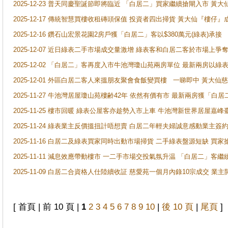
2025-12-23 普天同慶聖誕節即將臨近 「白居二」買家繼續搶閘入市 黃
2025-12-17 傳統智慧買樓收租磚頭保值 投資者四出掃貨 黃大仙『樓仔』
2025-12-16 鑽石山宏景花園2房戶獲「白居二」客以$380萬元(綠表)承接
2025-12-07 近日綠表二手市場成交量激增 綠表客和白居二客於市場上
2025-12-02 「白居二」客再度入市牛池灣瓊山苑兩房單位 最新兩房以綠表
2025-12-01 外區白居二客人來搵朋友聚會食飯變買樓 一睇即中 黃大仙
2025-11-27 牛池灣居屋瓊山苑樓齢42年 依然有價有市 最新兩房獲「白居
2025-11-25 樓市回暖 綠表公屋客亦趁勢入市上車 牛池灣新世界居屋嘉
2025-11-24 綠表業主反價搵扭計唔想賣 白居二年輕夫婦誠意感動業主簽約 
2025-11-16 白居二及綠表買家同時出動市場掃貨 二手綠表盤源短缺 
2025-11-11 減息效應帶動樓市 一二手市場交投氣氛升温 「白居二」
2025-11-09 白居二合資格人仕陸續收証 慈愛苑一個月內錄10宗成交 業
[ 首頁 | 前 10 頁 |
1
2
3
4
5
6
7
8
9
10
|
後 10 頁
|
尾頁
]