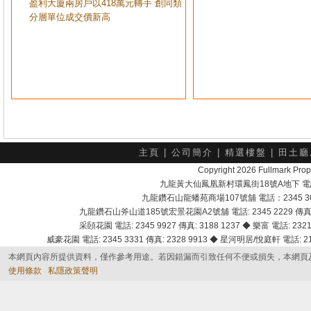
盈利大廈兩房戶以418萬元轉手 創同類
分層單位成交價新高
主頁
|
公司簡介
|
精選樓盤
|
田土廳
Copyright 2026 Fullmark 
九龍黃大仙鳳凰新村環鳳街18號A地下 電話：232
九龍鑽石山龍蟠苑商場107號舖 電話：2345 303
九龍鑽石山斧山道185號宏景花園A2號舖 電話: 2345 2229 傳真: 
采頣花園 電話: 2345 9927 傳真: 3188 1237 ◆ 樂富 電話: 2321 
威豪花園 電話: 2345 3331 傳真: 2328 9913 ◆ 星河明居/悅庭軒 電話: 2116
本網頁內容所提供資料，僅作參考用途。若因錯漏而引致任何不便或損失，本網頁
使用條款
私隱政策聲明