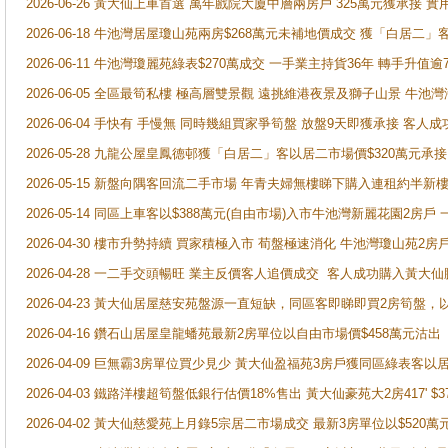
2026-06-26 黃大仙上車首選 萬年戲院大廈中層兩房戶 325萬元獲承接 實
2026-06-18 牛池灣居屋瓊山苑兩房$268萬元未補地價成交 獲「白居二」
2026-06-11 牛池灣瓊麗苑綠表$270萬成交 一手業主持貨36年 轉手升值逾
2026-06-05 全區最筍私樓 極高層雙景觀 遠挑維港夜景及獅子山景 牛池
2026-06-04 手快有 手慢無 同時幾組買家爭筍盤 放盤9天即獲承接 
2026-05-28 九龍公屋皇鳳德邨獲「白居二」客以居二市場價$320萬元承接
2026-05-15 新盤向隅客回流二手市場 年青夫婦無樓睇下購入連租約半新
2026-05-14 同區上車客以$388萬元(自由市場)入市牛池灣新麗花園2房戶
2026-04-30 樓市升勢持續 買家積極入市 荀盤極速消化 牛池灣瓊山苑2
2026-04-28 一二手交頭暢旺 業主反價客人追價成交 客人成功購入黃大仙
2026-04-23 黃大仙居屋慈安苑盤源一直短缺，同區客即睇即買2房筍盤，
2026-04-16 鑽石山居屋皇龍蟠苑最新2房單位以自由市場價$458萬元沽出
2026-04-09 巨無霸3房單位買少見少 黃大仙盈福苑3房戶獲同區綠表客以
2026-04-03 鐵路洋樓超筍盤低銀行估價18%售出 黃大仙豪苑大2房417' $
2026-04-02 黃大仙慈愛苑上月錄5宗居二市場成交 最新3房單位以$520萬