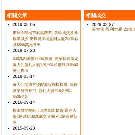
相關文章
相關成交
2019-08-05
2026-03-27
黃大仙 盈利大廈 23樓 C
市局不穩樓市氣氛轉差, 各區成交及睇
樓量減少 仍錄得洋樓盈利大廈2房單位
以$655萬元售出
2018-07-23
600萬內兼做到8成按揭, 買家快速決定
黃大仙盈利大廈1房戶單位最終以$553
萬元售出
2018-03-14
黃大仙交通方便配套設施樣樣齊, 單幢
物業有價有市, 盈利大廈最新2房以
$505售出
2016-09-14
樓市成交暢旺上車客四出搶盤 盈利大
廈2房以$430萬成交 創屋苑2房造價新
高
2015-09-23