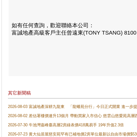
如有任何查詢，歡迎聯絡本公司：
富誠地產高級客戶主任曾遠東(TONY TSANG) 8100 
其它新聞稿
2026-08-03 富誠地產深耕九龍東 「龍蟠苑分行」今日正式開業 進
2026-08-02 差估署樓價連升13個月 帶動買家入市信心 慈雲山慈愛苑高層
2026-07-30 牛池灣嘉峰臺高層2房綠表價418萬易手 19年升值2.3倍
2026-07-23 黄大仙居屋慈安苑罕有已補地價2房單位最新以自由市場價$5