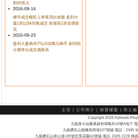
$505售出
2016-09-14
樓市成交暢旺上車客四出搶盤 盈利大
廈2房以$430萬成交 創屋苑2房造價新
高
2015-09-23
盈利大廈兩房戶以418萬元轉手 創同類
分層單位成交價新高
主頁
|
公司簡介
|
精選樓盤
|
田土廳
Copyright 2026 Fullmark 
九龍黃大仙鳳凰新村環鳳街18號A地下 電話：232
九龍鑽石山龍蟠苑商場107號舖 電話：2345 303
九龍鑽石山斧山道185號宏景花園A2號舖 電話: 2345 2229 傳真: 