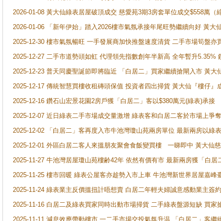
2026-01-08 黃大仙綠表居屋破頂成交 慈愛苑3期3房套單位成交$558萬（
2026-01-06 「新年伊始」踏入2026樓市氣氛承接年尾旺勢繼續向好 
2025-12-30 樓市氣氛暢旺 一手發展商加快推盤速度清貨 二手市場筍
2025-12-27 二手市道勢頭如虹 代理領先指數創年半新高 全年暫升5.35
2025-12-23 普天同慶聖誕節即將臨近 「白居二」買家繼續搶閘入市 黃
2025-12-17 傳統智慧買樓收租磚頭保值 投資者四出掃貨 黃大仙『樓仔』
2025-12-16 鑽石山宏景花園2房戶獲「白居二」客以$380萬元(綠表)承接
2025-12-07 近日綠表二手市場成交量激增 綠表客和白居二客於市場上
2025-12-02 「白居二」客再度入市牛池灣瓊山苑兩房單位 最新兩房以綠表
2025-12-01 外區白居二客人來搵朋友聚會食飯變買樓 一睇即中 黃大仙
2025-11-27 牛池灣居屋瓊山苑樓齢42年 依然有價有市 最新兩房獲「白居
2025-11-25 樓市回暖 綠表公屋客亦趁勢入市上車 牛池灣新世界居屋嘉
2025-11-24 綠表業主反價搵扭計唔想賣 白居二年輕夫婦誠意感動業主簽約 
2025-11-16 白居二及綠表買家同時出動市場掃貨 二手綠表盤源短缺 
2025-11-11 減息效應帶動樓市 一二手市場交投氣氛升温 「白居二」