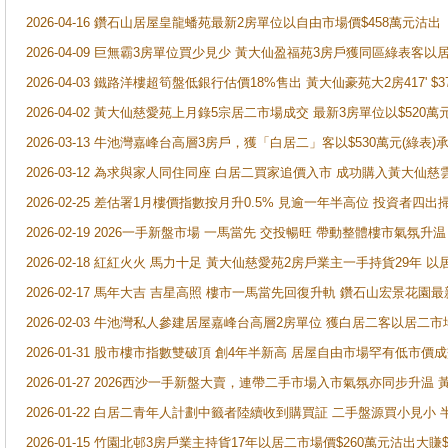
2026-04-16 鑽石山居屋皇龍蟠苑最新2房單位以自由市場價$458萬元沽出
2026-04-09 巨無霸3房單位買少見少 黃大仙盈福苑3房戶獲同區綠表客以
2026-04-03 鐵路洋樓超筍盤低銀行估價18%售出 黃大仙豪苑大2房417' $
2026-04-02 黃大仙慈愛苑上月錄5宗居二市場成交 最新3房單位以$520萬
2026-03-13 牛池灣嘉峰台高層3房戶，獲「白居二」客以$530萬元(綠表)
2026-03-12 為求與家人同住同座 白居二買家追價入市 成功購入黃大仙
2026-02-25 差估署1月樓價指數按月升0.5% 見逾一年半高位 投資
2026-02-19 2026一手新盤市場 一馬當先 交投暢旺 帶動整體樓市氣氛
2026-02-18 紅紅火火 馬力十足 黃大仙慈愛苑2房戶業主一手持貨29年 以
2026-02-17 馬年大吉 吉星高照 樓市一馬當先回復升軌 鑽石山宏景花園
2026-02-03 牛池灣私人參建居屋嘉峰台高層2房單位 獲白居二客以居二市
2026-01-31 股市樓市指數雙破頂 創4年半新高 居屋自由市場罕有低市價
2026-01-27 2026西沙一手新盤大賣，連帶二手市場入市氣氛亦同步升
2026-01-22 白居二青年人計劃中籤者陸續收到購買証 二手盤源買小見小
2026-01-15 竹園北邨3房戶業主持貨17年以居二市場價$260萬元沽出大賺$