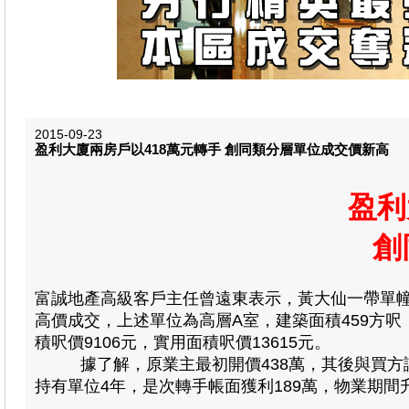
2015-09-23
盈利大廈兩房戶以418萬元轉手 創同類分層單位成交價新高
盈利
創
富誠地產高級客戶主任曾遠東表示，黃大仙一帶單
高價成交，上述單位為高層A室，建築面積459方呎
積呎價9106元，實用面積呎價13615元。
據了解，原業主最初開價438萬，其後與買方議價六
持有單位4年，是次轉手帳面獲利189萬，物業期間