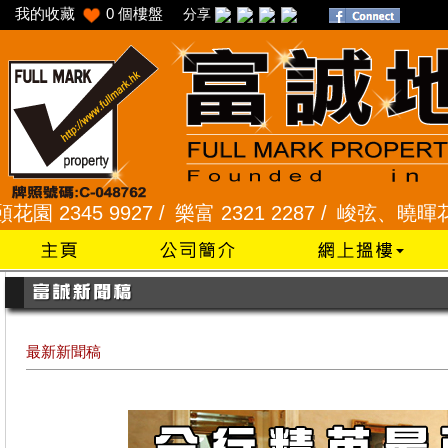
我的收藏
0
個樓盤
分享
345 9927 /
樂富 2321 2287 /
峻弦、曉暉花園 2345
最新新聞稿