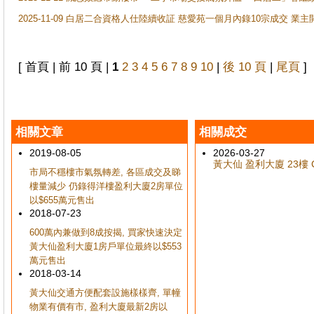
2025-11-09 白居二合資格人仕陸續收証 慈愛苑一個月內錄10宗成交 業
[ 首頁 | 前 10 頁 |
1
2
3
4
5
6
7
8
9
10
|
後 10 頁
|
尾頁
]
相關文章
相關成交
2019-08-05
2026-03-27
黃大仙 盈利大廈 23樓 C
市局不穩樓市氣氛轉差, 各區成交及睇
樓量減少 仍錄得洋樓盈利大廈2房單位
以$655萬元售出
2018-07-23
600萬內兼做到8成按揭, 買家快速決定
黃大仙盈利大廈1房戶單位最終以$553
萬元售出
2018-03-14
黃大仙交通方便配套設施樣樣齊, 單幢
物業有價有市, 盈利大廈最新2房以