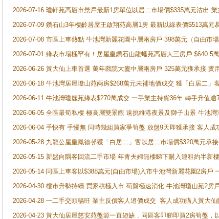
2026-07-16 瓊軒苑高層市景戶最新1房單位以居二市場價$335萬元沽出 業
2026-07-09 鑽石山3年樓齡居屋王啟翔苑高層1房 最新以綠表價$513萬元
2026-07-08 市區上車熱點 牛池灣新麗花園中層兩房戶 398萬元（自
2026-07-01 綠表市場極罕有！居屋皇鑽石山龍蟠苑高層大三房戶 $640
2026-06-26 黃大仙上車首選 萬年戲院大廈中層兩房戶 325萬元獲承接 實
2026-06-18 牛池灣居屋瓊山苑兩房$268萬元未補地價成交 獲「白居二」
2026-06-11 牛池灣瓊麗苑綠表$270萬成交 一手業主持貨36年 轉手升值逾
2026-06-05 全區最筍私樓 極高層雙景觀 遠挑維港夜景及獅子山景 牛池
2026-06-04 手快有 手慢無 同時幾組買家爭筍盤 放盤9天即獲承接 
2026-05-28 九龍公屋皇鳳德邨獲「白居二」客以居二市場價$320萬元承接
2026-05-15 新盤向隅客回流二手市場 年青夫婦無樓睇下購入連租約半新
2026-05-14 同區上車客以$388萬元(自由市場)入市牛池灣新麗花園2房戶
2026-04-30 樓市升勢持續 買家積極入市 荀盤極速消化 牛池灣瓊山苑2
2026-04-28 一二手交頭暢旺 業主反價客人追價成交 客人成功購入黃大仙
2026-04-23 黃大仙居屋慈安苑盤源一直短缺，同區客即睇即買2房筍盤，