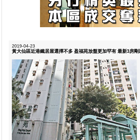
2019-04-23
黃大仙區近港鐵居屋選擇不多 盈福苑放盤更加罕有 最新3房剛以$