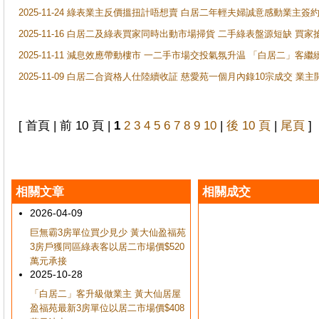
2025-11-24 綠表業主反價搵扭計唔想賣 白居二年輕夫婦誠意感動業主簽約 
2025-11-16 白居二及綠表買家同時出動市場掃貨 二手綠表盤源短缺 
2025-11-11 減息效應帶動樓市 一二手市場交投氣氛升温 「白居二」
2025-11-09 白居二合資格人仕陸續收証 慈愛苑一個月內錄10宗成交 業
[ 首頁 | 前 10 頁 |
1
2
3
4
5
6
7
8
9
10
|
後 10 頁
|
尾頁
]
相關文章
相關成交
2026-04-09
巨無霸3房單位買少見少 黃大仙盈福苑
3房戶獲同區綠表客以居二市場價$520
萬元承接
2025-10-28
「白居二」客升級做業主 黃大仙居屋
盈福苑最新3房單位以居二市場價$408