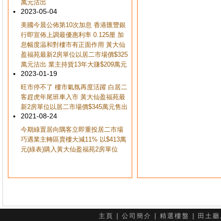
萬元沽出
2023-05-04
美國今晨公佈第10次加息 香港匯豐銀
行即宣佈上調最優惠利率 0.125厘 加
息幅度温和對樓市有正面作用 黃大仙
盈福苑最新2房單位以居二市場價$325
萬元沽出 業主持貨13年大賺$209萬元
2023-01-19
旺市停不了 樓市氣氛再度活躍 白居二
客趕虎年尾班車入市 黃大仙盈福苑最
新2房單位以居二市場價$345萬元售出
2021-08-24
今期綠置居向隅客立即重投居二市場
巧遇業主轉區賣樓大減11% 以$413萬
元(綠表)購入黃大仙盈福苑2房單位
主頁
|
公司簡介
|
精選樓盤
|
田土廳