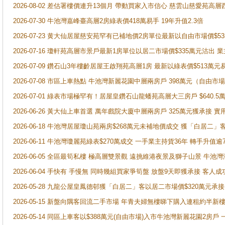
2026-08-02 差估署樓價連升13個月 帶動買家入市信心 慈雲山慈愛苑高層
2026-07-30 牛池灣嘉峰臺高層2房綠表價418萬易手 19年升值2.3倍
2026-07-23 黄大仙居屋慈安苑罕有已補地價2房單位最新以自由市場價$5
2026-07-16 瓊軒苑高層市景戶最新1房單位以居二市場價$335萬元沽出 業
2026-07-09 鑽石山3年樓齡居屋王啟翔苑高層1房 最新以綠表價$513萬元
2026-07-08 市區上車熱點 牛池灣新麗花園中層兩房戶 398萬元（自
2026-07-01 綠表市場極罕有！居屋皇鑽石山龍蟠苑高層大三房戶 $640
2026-06-26 黃大仙上車首選 萬年戲院大廈中層兩房戶 325萬元獲承接 實
2026-06-18 牛池灣居屋瓊山苑兩房$268萬元未補地價成交 獲「白居二」
2026-06-11 牛池灣瓊麗苑綠表$270萬成交 一手業主持貨36年 轉手升值逾
2026-06-05 全區最筍私樓 極高層雙景觀 遠挑維港夜景及獅子山景 牛池
2026-06-04 手快有 手慢無 同時幾組買家爭筍盤 放盤9天即獲承接 
2026-05-28 九龍公屋皇鳳德邨獲「白居二」客以居二市場價$320萬元承接
2026-05-15 新盤向隅客回流二手市場 年青夫婦無樓睇下購入連租約半新
2026-05-14 同區上車客以$388萬元(自由市場)入市牛池灣新麗花園2房戶