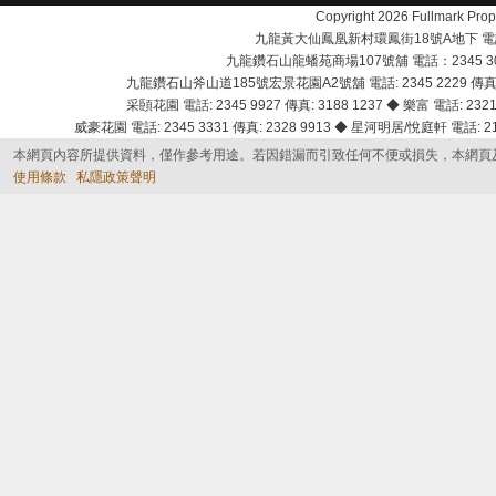
Copyright 2026 Fullmark 
九龍黃大仙鳳凰新村環鳳街18號A地下 電話：232
九龍鑽石山龍蟠苑商場107號舖 電話：2345 303
九龍鑽石山斧山道185號宏景花園A2號舖 電話: 2345 2229 傳真: 
采頣花園 電話: 2345 9927 傳真: 3188 1237 ◆ 樂富 電話: 2321 
威豪花園 電話: 2345 3331 傳真: 2328 9913 ◆ 星河明居/悅庭軒 電話: 2116
本網頁內容所提供資料，僅作參考用途。若因錯漏而引致任何不便或損失，本網頁
使用條款
私隱政策聲明