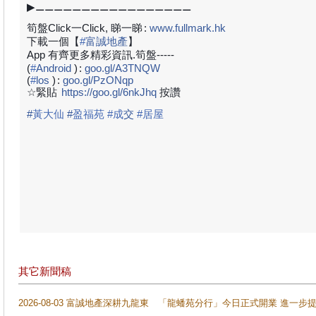
▶⚊⚊⚊⚊⚊⚊⚊⚊⚊⚊⚊⚊⚊⚊⚊⚊⚊
筍盤Click一Click, 睇一睇
:
www.fullmark.hk
下載一個【
#
富誠地產
】
App 有齊更多精彩資訊.筍盤-----
(
#
Android
)
:
goo.gl/A3TNQW
(
#
los
)
:
goo.gl/PzONqp
☆緊貼
https://goo.gl/6nkJhq
按讚
#
黃大仙
#
盈福苑 #成
交
#居屋
其它新聞稿
2026-08-03 富誠地產深耕九龍東 「龍蟠苑分行」今日正式開業 進