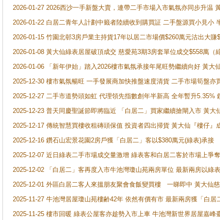
2026-01-27 2026西沙一手新盤大賣，連帶二手市場入市氣氛亦同步升
2026-01-22 白居二青年人計劃中籤者陸續收到購買証 二手盤源買小見小
2026-01-15 竹園北邨3房戶業主持貨17年以居二市場價$260萬元沽出大賺$
2026-01-08 黃大仙綠表居屋破頂成交 慈愛苑3期3房套單位成交$558萬（
2026-01-06 「新年伊始」踏入2026樓市氣氛承接年尾旺勢繼續向好 
2025-12-30 樓市氣氛暢旺 一手發展商加快推盤速度清貨 二手市場筍
2025-12-27 二手市道勢頭如虹 代理領先指數創年半新高 全年暫升5.35
2025-12-23 普天同慶聖誕節即將臨近 「白居二」買家繼續搶閘入市 黃
2025-12-17 傳統智慧買樓收租磚頭保值 投資者四出掃貨 黃大仙『樓仔』
2025-12-16 鑽石山宏景花園2房戶獲「白居二」客以$380萬元(綠表)承接
2025-12-07 近日綠表二手市場成交量激增 綠表客和白居二客於市場上
2025-12-02 「白居二」客再度入市牛池灣瓊山苑兩房單位 最新兩房以綠表
2025-12-01 外區白居二客人來搵朋友聚會食飯變買樓 一睇即中 黃大仙
2025-11-27 牛池灣居屋瓊山苑樓齢42年 依然有價有市 最新兩房獲「白居
2025-11-25 樓市回暖 綠表公屋客亦趁勢入市上車 牛池灣新世界居屋嘉