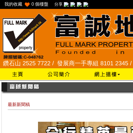
我的收藏
0
個樓盤
分享
525 7722 /
發展商一手專組 8101 2345 /
采頣花園 
最新新聞稿