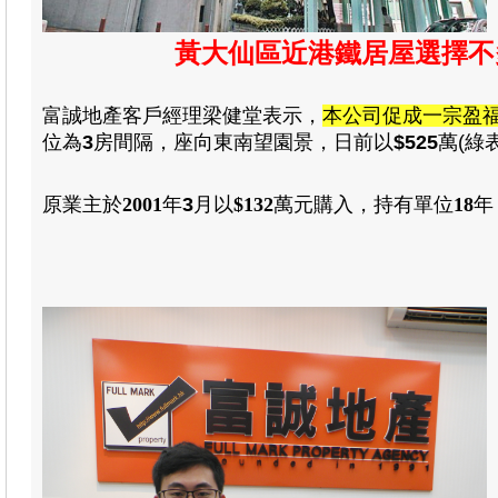
黃大仙區近港鐵居屋選擇不多
富誠地產
客戶經理梁健堂
表示
，
本公司促成一宗盈
位為
3
房間隔，座向東南望園景
，日前以
$525
萬(綠
原業主於
2001
年
3
月以
$
132
萬元
購入
，
持有單位
18
年