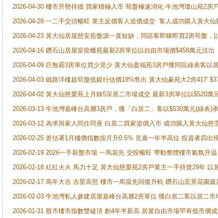
2026-04-30 樓市升勢持續 買家積極入市 荀盤極速消化 牛池灣瓊山苑2
2026-04-28 一二手交頭暢旺 業主反價客人追價成交 客人成功購入黃大仙
2026-04-23 黃大仙居屋慈安苑盤源一直短缺，同區客即睇即買2房筍盤，
2026-04-16 鑽石山居屋皇龍蟠苑最新2房單位以自由市場價$458萬元沽出
2026-04-09 巨無霸3房單位買少見少 黃大仙盈福苑3房戶獲同區綠表客以
2026-04-03 鐵路洋樓超筍盤低銀行估價18%售出 黃大仙豪苑大2房417' $
2026-04-02 黃大仙慈愛苑上月錄5宗居二市場成交 最新3房單位以$520萬
2026-03-13 牛池灣嘉峰台高層3房戶，獲「白居二」客以$530萬元(綠表)
2026-03-12 為求與家人同住同座 白居二買家追價入市 成功購入黃大仙
2026-02-25 差估署1月樓價指數按月升0.5% 見逾一年半高位 投資
2026-02-19 2026一手新盤市場 一馬當先 交投暢旺 帶動整體樓市氣氛
2026-02-18 紅紅火火 馬力十足 黃大仙慈愛苑2房戶業主一手持貨29年 以
2026-02-17 馬年大吉 吉星高照 樓市一馬當先回復升軌 鑽石山宏景花園
2026-02-03 牛池灣私人參建居屋嘉峰台高層2房單位 獲白居二客以居二市
2026-01-31 股市樓市指數雙破頂 創4年半新高 居屋自由市場罕有低市價