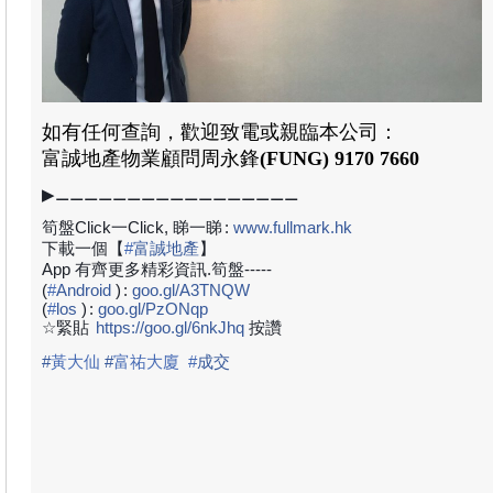
如有任何查詢，歡迎致電或親臨本公司：
富誠地產
物業顧問周永鋒
(FUNG) 9170 7660
▶⚊⚊⚊⚊⚊⚊⚊⚊⚊⚊⚊⚊⚊⚊⚊⚊⚊
筍盤Click一Click, 睇一睇
:
www.fullmark.hk
下載一個【
#
富誠地產
】
App 有齊更多精彩資訊.筍盤-----
(
#
Android
)
:
goo.gl/A3TNQW
(
#
los
)
:
goo.gl/PzONqp
☆緊貼
https://goo.gl/6nkJhq
按讚
#
黃大仙
#
富祐大廈
#
成
交