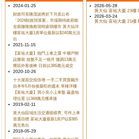
2024-01-25
2026-05-28
黃大仙 富祐大廈 23樓 G
財政司長陳茂波將於下月底公布
2026-03-24
「2024財政預算案」市場期待政府能
黃大仙 富祐大廈 21樓 B
全面撤辣挽救現時疲弱樓市 黃大仙洋
樓富祐大廈1房單位最新以$240萬元沽
出
2021-11-15
【富祐大廈】熱門上車之選 中層戶附
設雅裝 放盤不足一個月 微調13萬元
獲區外客接棒 日前以385萬元成交
2020-10-26
十大屋苑交投倍增 一手二手買賣飆升
自本年5月份後最旺的週末 單棟洋樓
【富祐大廈】買小見小上車盤 贏盡地
理位置 以369萬元獲承接
2019-02-11
黃大仙區域生活交通樣樣齊, 可作上車
首選目標 富祐大廈最新1房戶以$385
萬元售出
2018-05-29