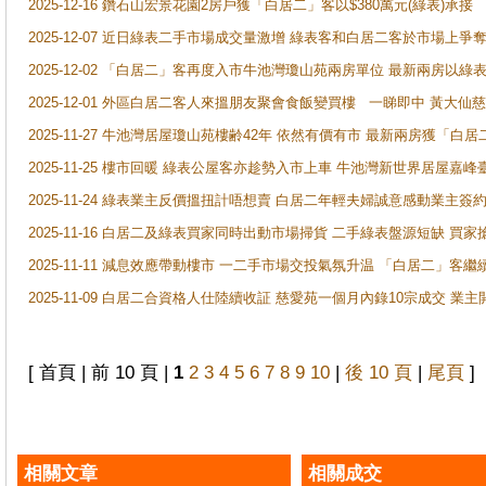
2025-12-16 鑽石山宏景花園2房戶獲「白居二」客以$380萬元(綠表)承接
2025-12-07 近日綠表二手市場成交量激增 綠表客和白居二客於市場上
2025-12-02 「白居二」客再度入市牛池灣瓊山苑兩房單位 最新兩房以綠表
2025-12-01 外區白居二客人來搵朋友聚會食飯變買樓 一睇即中 黃大仙
2025-11-27 牛池灣居屋瓊山苑樓齢42年 依然有價有市 最新兩房獲「白居
2025-11-25 樓市回暖 綠表公屋客亦趁勢入市上車 牛池灣新世界居屋嘉
2025-11-24 綠表業主反價搵扭計唔想賣 白居二年輕夫婦誠意感動業主簽約 
2025-11-16 白居二及綠表買家同時出動市場掃貨 二手綠表盤源短缺 
2025-11-11 減息效應帶動樓市 一二手市場交投氣氛升温 「白居二」
2025-11-09 白居二合資格人仕陸續收証 慈愛苑一個月內錄10宗成交 業
[ 首頁 | 前 10 頁 |
1
2
3
4
5
6
7
8
9
10
|
後 10 頁
|
尾頁
]
相關文章
相關成交