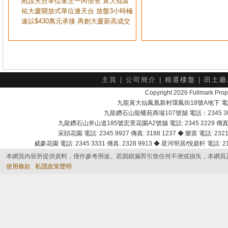
附設天台單位業主一向惜售 黃大仙富
祐大廈開放式單位連天台 放盤3小時極
速以$430萬元承接 再創大廈新高成交
主頁
|
公司簡介
|
精選樓盤
|
田土廳
Copyright 2026 Fullmark 
九龍黃大仙鳳凰新村環鳳街18號A地下 電話：232
九龍鑽石山龍蟠苑商場107號舖 電話：2345 303
九龍鑽石山斧山道185號宏景花園A2號舖 電話: 2345 2229 傳真: 
采頣花園 電話: 2345 9927 傳真: 3188 1237 ◆ 樂富 電話: 2321 
威豪花園 電話: 2345 3331 傳真: 2328 9913 ◆ 星河明居/悅庭軒 電話: 2116
本網頁內容所提供資料，僅作參考用途。若因錯漏而引致任何不便或損失，本網頁
使用條款
私隱政策聲明