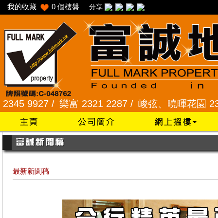
我的收藏
0
個樓盤
分享
7 /
樂富 2321 2287 /
峻弦、曉暉花園 2345 1286 
最新新聞稿