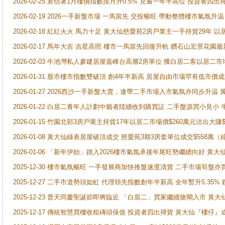
2026-02-25 差估署1月樓價指數按月升0.5% 見逾一年半高位 投資
2026-02-19 2026一手新盤市場 一馬當先 交投暢旺 帶動整體樓市氣氛
2026-02-18 紅紅火火 馬力十足 黃大仙慈愛苑2房戶業主一手持貨29年 以
2026-02-17 馬年大吉 吉星高照 樓市一馬當先回復升軌 鑽石山宏景花園
2026-02-03 牛池灣私人參建居屋嘉峰台高層2房單位 獲白居二客以居二市
2026-01-31 股市樓市指數雙破頂 創4年半新高 居屋自由市場罕有低市價
2026-01-27 2026西沙一手新盤大賣，連帶二手市場入市氣氛亦同步升
2026-01-22 白居二青年人計劃中籤者陸續收到購買証 二手盤源買小見小
2026-01-15 竹園北邨3房戶業主持貨17年以居二市場價$260萬元沽出大賺$
2026-01-08 黃大仙綠表居屋破頂成交 慈愛苑3期3房套單位成交$558萬（
2026-01-06 「新年伊始」踏入2026樓市氣氛承接年尾旺勢繼續向好 
2025-12-30 樓市氣氛暢旺 一手發展商加快推盤速度清貨 二手市場筍
2025-12-27 二手市道勢頭如虹 代理領先指數創年半新高 全年暫升5.35
2025-12-23 普天同慶聖誕節即將臨近 「白居二」買家繼續搶閘入市 黃
2025-12-17 傳統智慧買樓收租磚頭保值 投資者四出掃貨 黃大仙『樓仔』