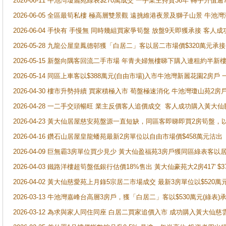
2026-06-11 牛池灣瓊麗苑綠表$270萬成交 一手業主持貨36年 轉手升值逾
2026-06-05 全區最筍私樓 極高層雙景觀 遠挑維港夜景及獅子山景 牛池
2026-06-04 手快有 手慢無 同時幾組買家爭筍盤 放盤9天即獲承接 
2026-05-28 九龍公屋皇鳳德邨獲「白居二」客以居二市場價$320萬元承接
2026-05-15 新盤向隅客回流二手市場 年青夫婦無樓睇下購入連租約半新
2026-05-14 同區上車客以$388萬元(自由市場)入市牛池灣新麗花園2房戶
2026-04-30 樓市升勢持續 買家積極入市 荀盤極速消化 牛池灣瓊山苑2
2026-04-28 一二手交頭暢旺 業主反價客人追價成交 客人成功購入黃大仙
2026-04-23 黃大仙居屋慈安苑盤源一直短缺，同區客即睇即買2房筍盤，
2026-04-16 鑽石山居屋皇龍蟠苑最新2房單位以自由市場價$458萬元沽出
2026-04-09 巨無霸3房單位買少見少 黃大仙盈福苑3房戶獲同區綠表客以
2026-04-03 鐵路洋樓超筍盤低銀行估價18%售出 黃大仙豪苑大2房417' $
2026-04-02 黃大仙慈愛苑上月錄5宗居二市場成交 最新3房單位以$520萬
2026-03-13 牛池灣嘉峰台高層3房戶，獲「白居二」客以$530萬元(綠表)
2026-03-12 為求與家人同住同座 白居二買家追價入市 成功購入黃大仙