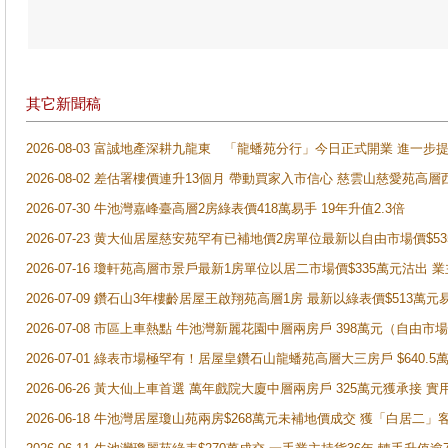
其它新聞稿
2026-08-03 富誠地產深耕九龍東 「龍蟠苑分行」今日正式開業 進
2026-08-02 差估署樓價連升13個月 帶動買家入市信心 慈雲山慈愛苑高層
2026-07-30 牛池灣嘉峰臺高層2房綠表價418萬易手 19年升值2.3倍
2026-07-23 黄大仙居屋慈安苑罕有已補地價2房單位最新以自由市場價$5
2026-07-16 瓊軒苑高層市景戶最新1房單位以居二市場價$335萬元沽出 業
2026-07-09 鑽石山3年樓齡居屋王啟翔苑高層1房 最新以綠表價$513萬元
2026-07-08 市區上車熱點 牛池灣新麗花園中層兩房戶 398萬元（自
2026-07-01 綠表市場極罕有！居屋皇鑽石山龍蟠苑高層大三房戶 $640
2026-06-26 黃大仙上車首選 萬年戲院大廈中層兩房戶 325萬元獲承接 實
2026-06-18 牛池灣居屋瓊山苑兩房$268萬元未補地價成交 獲「白居二」