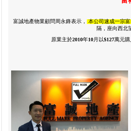
富
富誠地產物業顧問周永鋒表示
，
本公司速成一宗
富
隔，座向西北
原業主於
2010
年
10
月
以
$127
萬元購