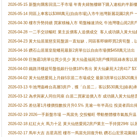
2026-05-15 新盤向隅客回流二手市場 年青夫婦無樓睇下購入連租約半新
2026-05-14 同區上車客以$388萬元(自由市場)入市牛池灣新麗花園2房戶
2026-04-30 樓市升勢持續 買家積極入市 荀盤極速消化 牛池灣瓊山苑2
2026-04-28 一二手交頭暢旺 業主反價客人追價成交 客人成功購入黃大仙
2026-04-23 黃大仙居屋慈安苑盤源一直短缺，同區客即睇即買2房筍盤，
2026-04-16 鑽石山居屋皇龍蟠苑最新2房單位以自由市場價$458萬元沽出
2026-04-09 巨無霸3房單位買少見少 黃大仙盈福苑3房戶獲同區綠表客以
2026-04-03 鐵路洋樓超筍盤低銀行估價18%售出 黃大仙豪苑大2房417' $
2026-04-02 黃大仙慈愛苑上月錄5宗居二市場成交 最新3房單位以$520萬
2026-03-13 牛池灣嘉峰台高層3房戶，獲「白居二」客以$530萬元(綠表)
2026-03-12 為求與家人同住同座 白居二買家追價入市 成功購入黃大仙
2026-02-25 差估署1月樓價指數按月升0.5% 見逾一年半高位 投資
2026-02-19 2026一手新盤市場 一馬當先 交投暢旺 帶動整體樓市氣氛
2026-02-18 紅紅火火 馬力十足 黃大仙慈愛苑2房戶業主一手持貨29年 以
2026-02-17 馬年大吉 吉星高照 樓市一馬當先回復升軌 鑽石山宏景花園