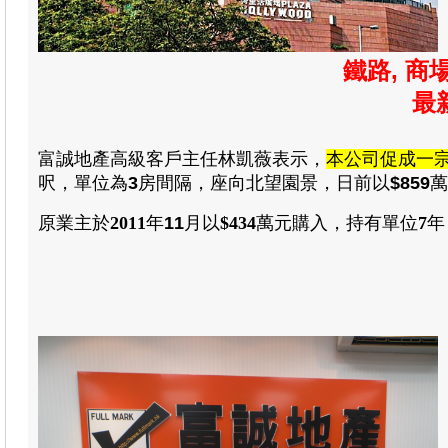
鐵路, 商
最
富誠地產高級
客戶主任
林凱薇
表示，
本公司促成一
呎，單位為
3
房間隔，座向北望園景
，日前以
$859
萬
原業主於
2011
年
11
月以
$434
萬元購入
，
持有單位
7
年