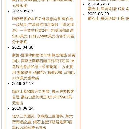
2026-07-08
元獲承接
鑽石山 星河明居 C座 43
2022-09-17
2026-06-29
鑽石山 星河明居 E座 8樓
聯儲局將於本月公佈議息結果 料作進
一步加息 市場籠罩加息陰影 【星河明
居】一手業主持貨24年 割愛減價高達
$202萬元 日前以$908萬元出售予同區
分支家庭
2021-04-30
新盤-晉環帶動整個市場 氣氛熾熱 節奏
加快 買家放棄鑽石廳屋苑星河明居 揀
選靚則會所私樓【帝峯豪苑】 方正實
用 無敵靚景 議價4% 減價50萬 日前以
1130萬元獲承接
2019-07-17
鐵路上蓋物業升力無限, 屬三房換樓客
首選 鑽石山星河明居3房戶以$963萬
元售出
2019-06-24
低水三房屋苑, 享鐵路上蓋優勢, 加大
型商場設施, 鑽石山星河明居最新3房
單位以$960萬元售出