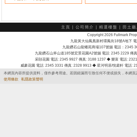
主頁
|
公司簡介
|
精選樓盤
|
田土廳
Copyright 2026 Fullmark 
九龍黃大仙鳳凰新村環鳳街18號A地下 電話：232
九龍鑽石山龍蟠苑商場107號舖 電話：2345 303
九龍鑽石山斧山道185號宏景花園A2號舖 電話: 2345 2229 傳真: 
采頣花園 電話: 2345 9927 傳真: 3188 1237 ◆ 樂富 電話: 2321 
威豪花園 電話: 2345 3331 傳真: 2328 9913 ◆ 星河明居/悅庭軒 電話: 2116
本網頁內容所提供資料，僅作參考用途。若因錯漏而引致任何不便或損失，本網頁
使用條款
私隱政策聲明