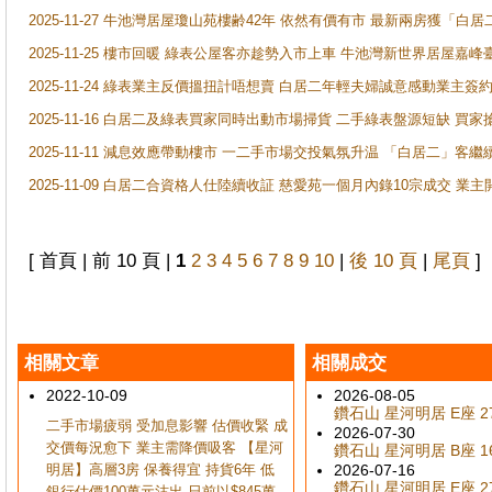
2025-11-27 牛池灣居屋瓊山苑樓齢42年 依然有價有市 最新兩房獲「白居
2025-11-25 樓市回暖 綠表公屋客亦趁勢入市上車 牛池灣新世界居屋嘉
2025-11-24 綠表業主反價搵扭計唔想賣 白居二年輕夫婦誠意感動業主簽約 
2025-11-16 白居二及綠表買家同時出動市場掃貨 二手綠表盤源短缺 
2025-11-11 減息效應帶動樓市 一二手市場交投氣氛升温 「白居二」
2025-11-09 白居二合資格人仕陸續收証 慈愛苑一個月內錄10宗成交 業
[ 首頁 | 前 10 頁 |
1
2
3
4
5
6
7
8
9
10
|
後 10 頁
|
尾頁
]
相關文章
相關成交
2022-10-09
2026-08-05
鑽石山 星河明居 E座 27
二手市場疲弱 受加息影響 估價收緊 成
2026-07-30
交價每況愈下 業主需降價吸客 【星河
鑽石山 星河明居 B座 16
明居】高層3房 保養得宜 持貨6年 低
2026-07-16
鑽石山 星河明居 E座 27
銀行估價100萬元沽出 日前以$845萬