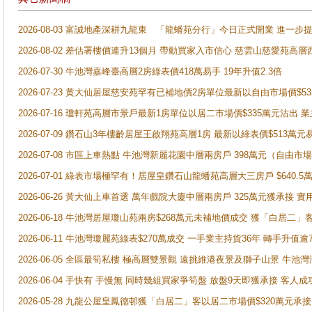
2026-08-03 富誠地產深耕九龍東 「龍蟠苑分行」今日正式開業 進
2026-08-02 差估署樓價連升13個月 帶動買家入市信心 慈雲山慈愛苑高層
2026-07-30 牛池灣嘉峰臺高層2房綠表價418萬易手 19年升值2.3倍
2026-07-23 黄大仙居屋慈安苑罕有已補地價2房單位最新以自由市場價$5
2026-07-16 瓊軒苑高層市景戶最新1房單位以居二市場價$335萬元沽出 業
2026-07-09 鑽石山3年樓齡居屋王啟翔苑高層1房 最新以綠表價$513萬元
2026-07-08 市區上車熱點 牛池灣新麗花園中層兩房戶 398萬元（自
2026-07-01 綠表市場極罕有！居屋皇鑽石山龍蟠苑高層大三房戶 $640
2026-06-26 黃大仙上車首選 萬年戲院大廈中層兩房戶 325萬元獲承接 實
2026-06-18 牛池灣居屋瓊山苑兩房$268萬元未補地價成交 獲「白居二」
2026-06-11 牛池灣瓊麗苑綠表$270萬成交 一手業主持貨36年 轉手升值逾
2026-06-05 全區最筍私樓 極高層雙景觀 遠挑維港夜景及獅子山景 牛池
2026-06-04 手快有 手慢無 同時幾組買家爭筍盤 放盤9天即獲承接 
2026-05-28 九龍公屋皇鳳德邨獲「白居二」客以居二市場價$320萬元承接