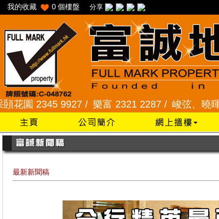
我的收藏
0
個樓盤
分享
5 9927 /
樂富 2321 2287 /
峻弦、曉暉花園 2345 1
最新新聞稿