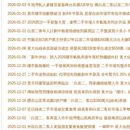
2026-02-03 牛池灣私人參建居屋嘉峰台高層2房單位 獲白居二客以居二市
2026-01-31 股市樓市指數雙破頂 創4年半新高 居屋自由市場罕有低市價
2026-01-27 2026西沙一手新盤大賣，連帶二手市場入市氣氛亦同步升
2026-01-22 白居二青年人計劃中籤者陸續收到購買証 二手盤源買小見小
2026-01-15 竹園北邨3房戶業主持貨17年以居二市場價$260萬元沽出大賺$
2026-01-08 黃大仙綠表居屋破頂成交 慈愛苑3期3房套單位成交$558萬（
2026-01-06 「新年伊始」踏入2026樓市氣氛承接年尾旺勢繼續向好 
2025-12-30 樓市氣氛暢旺 一手發展商加快推盤速度清貨 二手市場筍
2025-12-27 二手市道勢頭如虹 代理領先指數創年半新高 全年暫升5.35
2025-12-23 普天同慶聖誕節即將臨近 「白居二」買家繼續搶閘入市 黃
2025-12-17 傳統智慧買樓收租磚頭保值 投資者四出掃貨 黃大仙『樓仔』
2025-12-16 鑽石山宏景花園2房戶獲「白居二」客以$380萬元(綠表)承接
2025-12-07 近日綠表二手市場成交量激增 綠表客和白居二客於市場上
2025-12-02 「白居二」客再度入市牛池灣瓊山苑兩房單位 最新兩房以綠表
2025-12-01 外區白居二客人來搵朋友聚會食飯變買樓 一睇即中 黃大仙