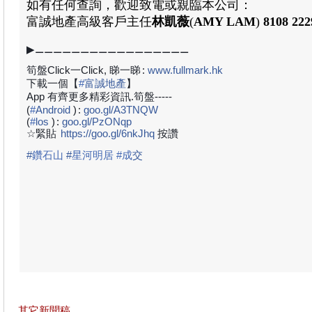
如有任何查詢，歡迎致電或親臨本公司：
富誠地產高級客戶主任
林凱薇
(
AMY LAM
)
8108 222
▶⚊⚊⚊⚊⚊⚊⚊⚊⚊⚊⚊⚊⚊⚊⚊⚊⚊
筍盤Click一Click, 睇一睇
:
www.fullmark.hk
下載一個【
#
富誠地產
】
App 有齊更多精彩資訊.筍盤-----
(
#
Android
)
:
goo.gl/A3TNQW
(
#
los
)
:
goo.gl/PzONqp
☆緊貼
https://goo.gl/6nkJhq
按讚
#
鑽石山
#
星河明居
#成
交
其它新聞稿