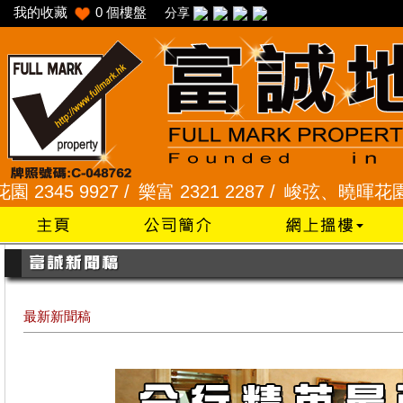
我的收藏
0
個樓盤
分享
5 9927 /
樂富 2321 2287 /
峻弦、曉暉花園 2345 1
最新新聞稿