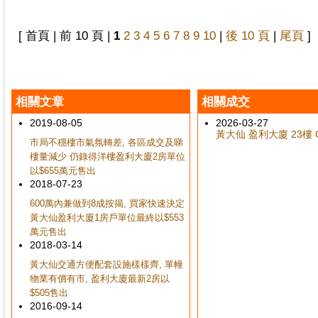
[ 首頁 | 前 10 頁 |
1
2
3
4
5
6
7
8
9
10
|
後 10 頁
|
尾頁
]
相關文章
相關成交
2019-08-05
2026-03-27
黃大仙 盈利大廈 23樓 C
市局不穩樓市氣氛轉差, 各區成交及睇
樓量減少 仍錄得洋樓盈利大廈2房單位
以$655萬元售出
2018-07-23
600萬內兼做到8成按揭, 買家快速決定
黃大仙盈利大廈1房戶單位最終以$553
萬元售出
2018-03-14
黃大仙交通方便配套設施樣樣齊, 單幢
物業有價有市, 盈利大廈最新2房以
$505售出
2016-09-14