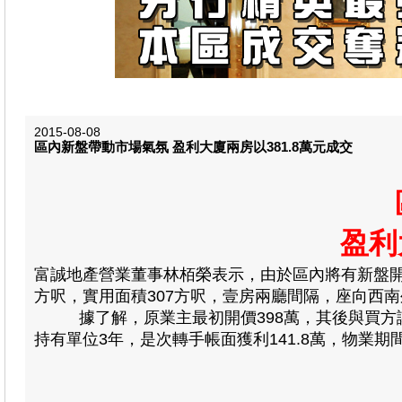
2015-08-08
區內新盤帶動市場氣氛 盈利大廈兩房以381.8萬元成交
盈利
富誠地產營業董事林栢榮表示
，由於區內將有新盤開
方呎，實用面積307方呎，壹房兩廳間隔，座向西南外
據了解，原業主最初開價398萬，其後與買方議價五
持有單位3年，是次轉手帳面獲利141.8萬，物業期