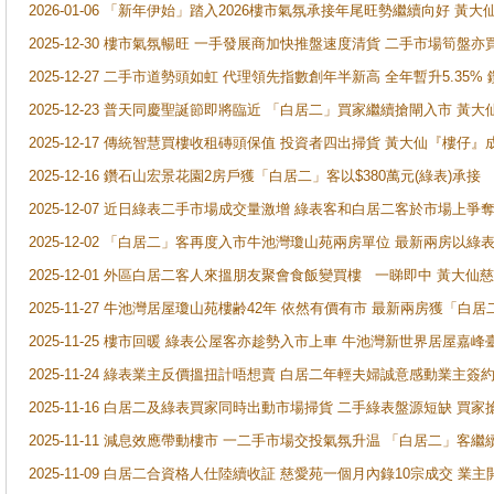
2026-01-06 「新年伊始」踏入2026樓市氣氛承接年尾旺勢繼續向好 
2025-12-30 樓市氣氛暢旺 一手發展商加快推盤速度清貨 二手市場筍
2025-12-27 二手市道勢頭如虹 代理領先指數創年半新高 全年暫升5.35
2025-12-23 普天同慶聖誕節即將臨近 「白居二」買家繼續搶閘入市 黃
2025-12-17 傳統智慧買樓收租磚頭保值 投資者四出掃貨 黃大仙『樓仔』
2025-12-16 鑽石山宏景花園2房戶獲「白居二」客以$380萬元(綠表)承接
2025-12-07 近日綠表二手市場成交量激增 綠表客和白居二客於市場上
2025-12-02 「白居二」客再度入市牛池灣瓊山苑兩房單位 最新兩房以綠表
2025-12-01 外區白居二客人來搵朋友聚會食飯變買樓 一睇即中 黃大仙
2025-11-27 牛池灣居屋瓊山苑樓齢42年 依然有價有市 最新兩房獲「白居
2025-11-25 樓市回暖 綠表公屋客亦趁勢入市上車 牛池灣新世界居屋嘉
2025-11-24 綠表業主反價搵扭計唔想賣 白居二年輕夫婦誠意感動業主簽約 
2025-11-16 白居二及綠表買家同時出動市場掃貨 二手綠表盤源短缺 
2025-11-11 減息效應帶動樓市 一二手市場交投氣氛升温 「白居二」
2025-11-09 白居二合資格人仕陸續收証 慈愛苑一個月內錄10宗成交 業