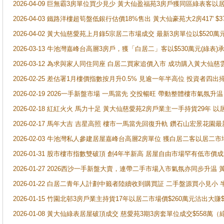
2026-04-09 巨無霸3房單位買少見少 黃大仙盈福苑3房戶獲同區綠表客以
2026-04-03 鐵路洋樓超筍盤低銀行估價18%售出 黃大仙豪苑大2房417' $
2026-04-02 黃大仙慈愛苑上月錄5宗居二市場成交 最新3房單位以$520萬
2026-03-13 牛池灣嘉峰台高層3房戶，獲「白居二」客以$530萬元(綠表)
2026-03-12 為求與家人同住同座 白居二買家追價入市 成功購入黃大仙
2026-02-25 差估署1月樓價指數按月升0.5% 見逾一年半高位 投資
2026-02-19 2026一手新盤市場 一馬當先 交投暢旺 帶動整體樓市氣氛
2026-02-18 紅紅火火 馬力十足 黃大仙慈愛苑2房戶業主一手持貨29年 以
2026-02-17 馬年大吉 吉星高照 樓市一馬當先回復升軌 鑽石山宏景花園
2026-02-03 牛池灣私人參建居屋嘉峰台高層2房單位 獲白居二客以居二市
2026-01-31 股市樓市指數雙破頂 創4年半新高 居屋自由市場罕有低市價
2026-01-27 2026西沙一手新盤大賣，連帶二手市場入市氣氛亦同步升
2026-01-22 白居二青年人計劃中籤者陸續收到購買証 二手盤源買小見小
2026-01-15 竹園北邨3房戶業主持貨17年以居二市場價$260萬元沽出大賺$
2026-01-08 黃大仙綠表居屋破頂成交 慈愛苑3期3房套單位成交$558萬（