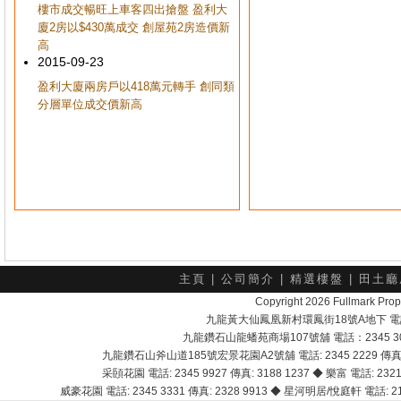
樓市成交暢旺上車客四出搶盤 盈利大
廈2房以$430萬成交 創屋苑2房造價新
高
2015-09-23
盈利大廈兩房戶以418萬元轉手 創同類
分層單位成交價新高
主頁
|
公司簡介
|
精選樓盤
|
田土廳
Copyright 2026 Fullmark 
九龍黃大仙鳳凰新村環鳳街18號A地下 電話：232
九龍鑽石山龍蟠苑商場107號舖 電話：2345 303
九龍鑽石山斧山道185號宏景花園A2號舖 電話: 2345 2229 傳真: 
采頣花園 電話: 2345 9927 傳真: 3188 1237 ◆ 樂富 電話: 2321 
威豪花園 電話: 2345 3331 傳真: 2328 9913 ◆ 星河明居/悅庭軒 電話: 2116