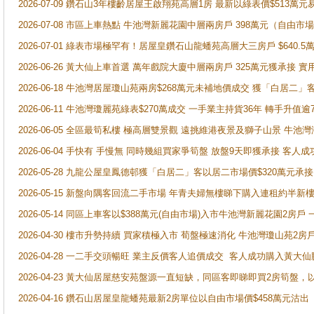
2026-07-09 鑽石山3年樓齡居屋王啟翔苑高層1房 最新以綠表價$513萬元
2026-07-08 市區上車熱點 牛池灣新麗花園中層兩房戶 398萬元（自
2026-07-01 綠表市場極罕有！居屋皇鑽石山龍蟠苑高層大三房戶 $640
2026-06-26 黃大仙上車首選 萬年戲院大廈中層兩房戶 325萬元獲承接 實
2026-06-18 牛池灣居屋瓊山苑兩房$268萬元未補地價成交 獲「白居二」
2026-06-11 牛池灣瓊麗苑綠表$270萬成交 一手業主持貨36年 轉手升值逾
2026-06-05 全區最筍私樓 極高層雙景觀 遠挑維港夜景及獅子山景 牛池
2026-06-04 手快有 手慢無 同時幾組買家爭筍盤 放盤9天即獲承接 
2026-05-28 九龍公屋皇鳳德邨獲「白居二」客以居二市場價$320萬元承接
2026-05-15 新盤向隅客回流二手市場 年青夫婦無樓睇下購入連租約半新
2026-05-14 同區上車客以$388萬元(自由市場)入市牛池灣新麗花園2房戶
2026-04-30 樓市升勢持續 買家積極入市 荀盤極速消化 牛池灣瓊山苑2
2026-04-28 一二手交頭暢旺 業主反價客人追價成交 客人成功購入黃大仙
2026-04-23 黃大仙居屋慈安苑盤源一直短缺，同區客即睇即買2房筍盤，
2026-04-16 鑽石山居屋皇龍蟠苑最新2房單位以自由市場價$458萬元沽出