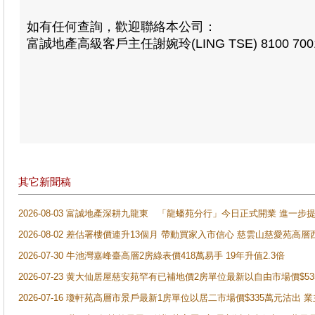
如有任何查詢，歡迎聯絡本公司：
富誠地產高級客戶主任謝婉玲(LING TSE) 8100 700
其它新聞稿
2026-08-03 富誠地產深耕九龍東 「龍蟠苑分行」今日正式開業 進
2026-08-02 差估署樓價連升13個月 帶動買家入市信心 慈雲山慈愛苑高層
2026-07-30 牛池灣嘉峰臺高層2房綠表價418萬易手 19年升值2.3倍
2026-07-23 黄大仙居屋慈安苑罕有已補地價2房單位最新以自由市場價$5
2026-07-16 瓊軒苑高層市景戶最新1房單位以居二市場價$335萬元沽出 業