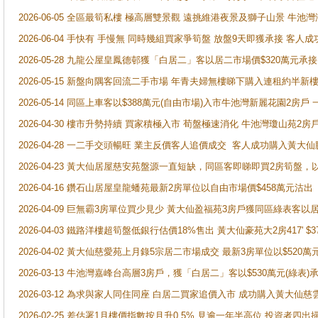
2026-06-05 全區最筍私樓 極高層雙景觀 遠挑維港夜景及獅子山景 牛池
2026-06-04 手快有 手慢無 同時幾組買家爭筍盤 放盤9天即獲承接 
2026-05-28 九龍公屋皇鳳德邨獲「白居二」客以居二市場價$320萬元承接
2026-05-15 新盤向隅客回流二手市場 年青夫婦無樓睇下購入連租約半新
2026-05-14 同區上車客以$388萬元(自由市場)入市牛池灣新麗花園2房戶
2026-04-30 樓市升勢持續 買家積極入市 荀盤極速消化 牛池灣瓊山苑2
2026-04-28 一二手交頭暢旺 業主反價客人追價成交 客人成功購入黃大仙
2026-04-23 黃大仙居屋慈安苑盤源一直短缺，同區客即睇即買2房筍盤，
2026-04-16 鑽石山居屋皇龍蟠苑最新2房單位以自由市場價$458萬元沽出
2026-04-09 巨無霸3房單位買少見少 黃大仙盈福苑3房戶獲同區綠表客以
2026-04-03 鐵路洋樓超筍盤低銀行估價18%售出 黃大仙豪苑大2房417' $
2026-04-02 黃大仙慈愛苑上月錄5宗居二市場成交 最新3房單位以$520萬
2026-03-13 牛池灣嘉峰台高層3房戶，獲「白居二」客以$530萬元(綠表)
2026-03-12 為求與家人同住同座 白居二買家追價入市 成功購入黃大仙
2026-02-25 差估署1月樓價指數按月升0.5% 見逾一年半高位 投資