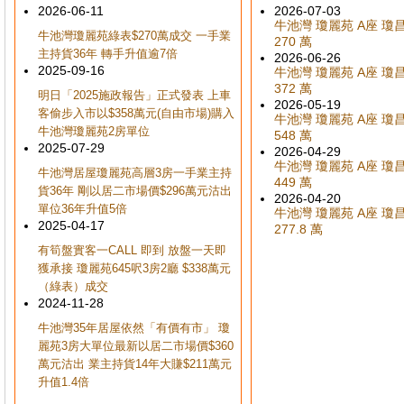
2026-06-11
2026-07-03
牛池灣 瓊麗苑 A座 瓊昌閣
牛池灣瓊麗苑綠表$270萬成交 一手業
270 萬
主持貨36年 轉手升值逾7倍
2026-06-26
2025-09-16
牛池灣 瓊麗苑 A座 瓊昌閣
372 萬
明日「2025施政報告」正式發表 上車
2026-05-19
客偷步入市以$358萬元(自由市場)購入
牛池灣 瓊麗苑 A座 瓊昌閣
牛池灣瓊麗苑2房單位
548 萬
2025-07-29
2026-04-29
牛池灣 瓊麗苑 A座 瓊昌閣
牛池灣居屋瓊麗苑高層3房一手業主持
449 萬
貨36年 剛以居二市場價$296萬元沽出
2026-04-20
單位36年升值5倍
牛池灣 瓊麗苑 A座 瓊昌閣
2025-04-17
277.8 萬
有筍盤實客一CALL 即到 放盤一天即
獲承接 瓊麗苑645呎3房2廳 $338萬元
（綠表）成交
2024-11-28
牛池灣35年居屋依然「有價有市」 瓊
麗苑3房大單位最新以居二市場價$360
萬元沽出 業主持貨14年大賺$211萬元
升值1.4倍