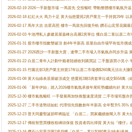
2026-02-19 2026一手新盤市場 一馬當先 交投暢旺 帶動整體樓市氣氛
2026-02-18 紅紅火火 馬力十足 黃大仙慈愛苑2房戶業主一手持貨29年 以
2026-02-17 馬年大吉 吉星高照 樓市一馬當先回復升軌 鑽石山宏景花園
2026-02-03 牛池灣私人參建居屋嘉峰台高層2房單位 獲白居二客以居二市
2026-01-31 股市樓市指數雙破頂 創4年半新高 居屋自由市場罕有低市價
2026-01-27 2026西沙一手新盤大賣，連帶二手市場入市氣氛亦同步升
2026-01-22 白居二青年人計劃中籤者陸續收到購買証 二手盤源買小見小
2026-01-15 竹園北邨3房戶業主持貨17年以居二市場價$260萬元沽出大賺$
2026-01-08 黃大仙綠表居屋破頂成交 慈愛苑3期3房套單位成交$558萬（
2026-01-06 「新年伊始」踏入2026樓市氣氛承接年尾旺勢繼續向好 
2025-12-30 樓市氣氛暢旺 一手發展商加快推盤速度清貨 二手市場筍
2025-12-27 二手市道勢頭如虹 代理領先指數創年半新高 全年暫升5.35
2025-12-23 普天同慶聖誕節即將臨近 「白居二」買家繼續搶閘入市 黃
2025-12-17 傳統智慧買樓收租磚頭保值 投資者四出掃貨 黃大仙『樓仔』
2025-12-16 鑽石山宏景花園2房戶獲「白居二」客以$380萬元(綠表)承接