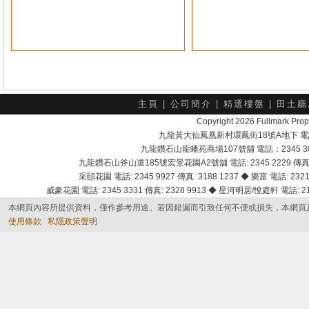
主頁
|
公司簡介
|
精選樓盤
|
田土廳
Copyright 2026 Fullmark 
九龍黃大仙鳳凰新村環鳳街18號A地下 電話：232
九龍鑽石山龍蟠苑商場107號舖 電話：2345 303
九龍鑽石山斧山道185號宏景花園A2號舖 電話: 2345 2229 傳真: 
采頣花園 電話: 2345 9927 傳真: 3188 1237 ◆ 樂富 電話: 2321 
威豪花園 電話: 2345 3331 傳真: 2328 9913 ◆ 星河明居/悅庭軒 電話: 2116
本網頁內容所提供資料，僅作參考用途。若因錯漏而引致任何不便或損失，本網頁
使用條款
私隱政策聲明