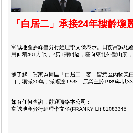
「白居二」承接24年樓齡瓊
富誠地產嘉峰臺分行經理李文傑表示。日前富誠地產
用面積401方呎，2房1廳間隔，座向東北外望山景，日
據了解，買家為同區「白居二」客，留意區內物業已
口，獲減20萬，減幅達9.5%。原業主於1989年以
如有任何查詢，歡迎聯絡本公司：
富誠地產分行經理李文傑(FRANKY LI) 81083345