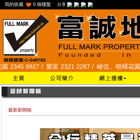
我的收藏
0
個樓盤
分享
9927 /
樂富 2321 2287 /
峻弦、曉暉花園 2345 12
最新新聞稿