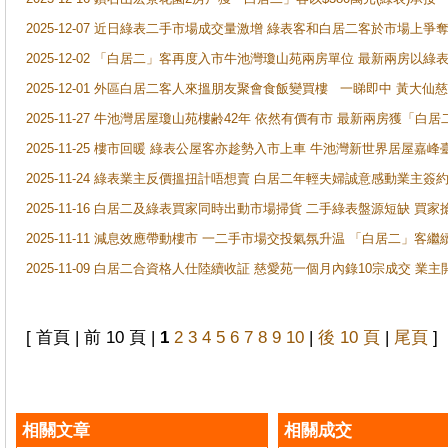
2025-12-07 近日綠表二手市場成交量激增 綠表客和白居二客於市場上
2025-12-02 「白居二」客再度入市牛池灣瓊山苑兩房單位 最新兩房以綠表
2025-12-01 外區白居二客人來搵朋友聚會食飯變買樓 一睇即中 黃大仙
2025-11-27 牛池灣居屋瓊山苑樓齢42年 依然有價有市 最新兩房獲「白居
2025-11-25 樓市回暖 綠表公屋客亦趁勢入市上車 牛池灣新世界居屋嘉
2025-11-24 綠表業主反價搵扭計唔想賣 白居二年輕夫婦誠意感動業主簽約 
2025-11-16 白居二及綠表買家同時出動市場掃貨 二手綠表盤源短缺 
2025-11-11 減息效應帶動樓市 一二手市場交投氣氛升温 「白居二」
2025-11-09 白居二合資格人仕陸續收証 慈愛苑一個月內錄10宗成交 業
[ 首頁 | 前 10 頁 |
1
2
3
4
5
6
7
8
9
10
|
後 10 頁
|
尾頁
]
相關文章
相關成交