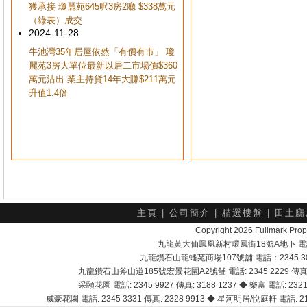
獲承接 瓊麗苑645呎3房2廳 $338萬元
（綠表）成交
2024-11-28
牛池灣35年居屋依然「有價有市」 瓊
麗苑3房大單位最新以居二市場價$360
萬元沽出 業主持貨14年大賺$211萬元
升值1.4倍
主頁
|
公司簡介
|
精選樓盤
|
田土廳
Copyright 2026 Fullmark 
九龍黃大仙鳳凰新村環鳳街18號A地下 電話：232
九龍鑽石山龍蟠苑商場107號舖 電話：2345 303
九龍鑽石山斧山道185號宏景花園A2號舖 電話: 2345 2229 傳真: 
采頣花園 電話: 2345 9927 傳真: 3188 1237 ◆ 樂富 電話: 2321 
威豪花園 電話: 2345 3331 傳真: 2328 9913 ◆ 星河明居/悅庭軒 電話: 2116