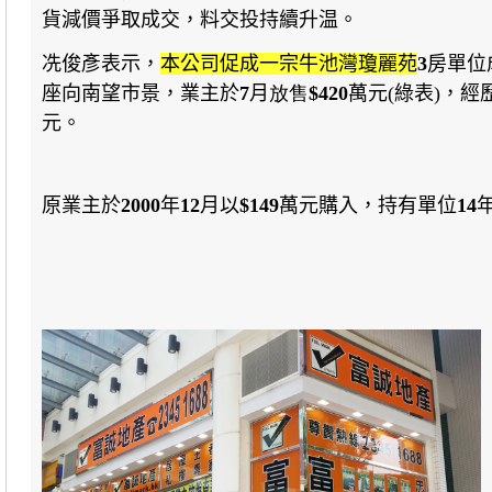
貨減價爭取成交，料交投持續升温。
冼俊彥表示，
本公司促成一宗牛池灣瓊麗苑
3
房單位
座向南望市景
，業主於
7
月
放售
$420
萬元(綠表)，
元。
原業主於
2000
年
12
月以
$149
萬元購入
，持有單位
14