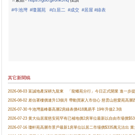
#
牛池灣
#
瓊麗苑
#白居二
#
成交
#
居屋
#
綠表
其它新聞稿
2026-08-03 富誠地產深耕九龍東 「龍蟠苑分行」今日正式開業 進
2026-08-02 差估署樓價連升13個月 帶動買家入市信心 慈雲山慈愛苑高層
2026-07-30 牛池灣嘉峰臺高層2房綠表價418萬易手 19年升值2.3倍
2026-07-23 黄大仙居屋慈安苑罕有已補地價2房單位最新以自由市場價$5
2026-07-16 瓊軒苑高層市景戶最新1房單位以居二市場價$335萬元沽出 業