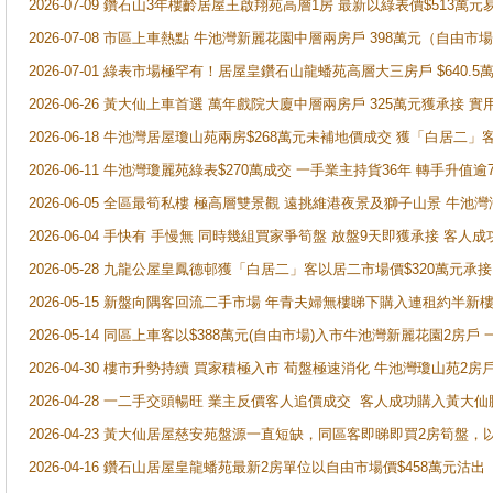
2026-07-09 鑽石山3年樓齡居屋王啟翔苑高層1房 最新以綠表價$513萬元
2026-07-08 市區上車熱點 牛池灣新麗花園中層兩房戶 398萬元（自
2026-07-01 綠表市場極罕有！居屋皇鑽石山龍蟠苑高層大三房戶 $640
2026-06-26 黃大仙上車首選 萬年戲院大廈中層兩房戶 325萬元獲承接 實
2026-06-18 牛池灣居屋瓊山苑兩房$268萬元未補地價成交 獲「白居二」
2026-06-11 牛池灣瓊麗苑綠表$270萬成交 一手業主持貨36年 轉手升值逾
2026-06-05 全區最筍私樓 極高層雙景觀 遠挑維港夜景及獅子山景 牛池
2026-06-04 手快有 手慢無 同時幾組買家爭筍盤 放盤9天即獲承接 
2026-05-28 九龍公屋皇鳳德邨獲「白居二」客以居二市場價$320萬元承接
2026-05-15 新盤向隅客回流二手市場 年青夫婦無樓睇下購入連租約半新
2026-05-14 同區上車客以$388萬元(自由市場)入市牛池灣新麗花園2房戶
2026-04-30 樓市升勢持續 買家積極入市 荀盤極速消化 牛池灣瓊山苑2
2026-04-28 一二手交頭暢旺 業主反價客人追價成交 客人成功購入黃大仙
2026-04-23 黃大仙居屋慈安苑盤源一直短缺，同區客即睇即買2房筍盤，
2026-04-16 鑽石山居屋皇龍蟠苑最新2房單位以自由市場價$458萬元沽出