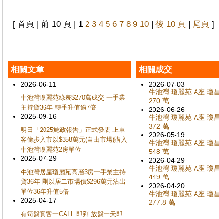
[ 首頁 | 前 10 頁 |
1
2
3
4
5
6
7
8
9
10
|
後 10 頁
|
尾頁
]
相關文章
相關成交
2026-06-11
2026-07-03
牛池灣 瓊麗苑 A座 瓊昌閣
牛池灣瓊麗苑綠表$270萬成交 一手業
270 萬
主持貨36年 轉手升值逾7倍
2026-06-26
2025-09-16
牛池灣 瓊麗苑 A座 瓊昌閣
372 萬
明日「2025施政報告」正式發表 上車
2026-05-19
客偷步入市以$358萬元(自由市場)購入
牛池灣 瓊麗苑 A座 瓊昌閣
牛池灣瓊麗苑2房單位
548 萬
2025-07-29
2026-04-29
牛池灣 瓊麗苑 A座 瓊昌閣
牛池灣居屋瓊麗苑高層3房一手業主持
449 萬
貨36年 剛以居二市場價$296萬元沽出
2026-04-20
單位36年升值5倍
牛池灣 瓊麗苑 A座 瓊昌閣
2025-04-17
277.8 萬
有筍盤實客一CALL 即到 放盤一天即