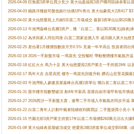
2026-04-09 巨無霸3房單位買少見少 黃大仙盈福苑3房戶獲同區綠表客以
2026-04-03 鐵路洋樓超筍盤低銀行估價18%售出 黃大仙豪苑大2房417' $
2026-04-02 黃大仙慈愛苑上月錄5宗居二市場成交 最新3房單位以$520萬
2026-03-13 牛池灣嘉峰台高層3房戶，獲「白居二」客以$530萬元(綠表)
2026-03-12 為求與家人同住同座 白居二買家追價入市 成功購入黃大仙
2026-02-25 差估署1月樓價指數按月升0.5% 見逾一年半高位 投資
2026-02-19 2026一手新盤市場 一馬當先 交投暢旺 帶動整體樓市氣氛
2026-02-18 紅紅火火 馬力十足 黃大仙慈愛苑2房戶業主一手持貨29年 以
2026-02-17 馬年大吉 吉星高照 樓市一馬當先回復升軌 鑽石山宏景花園
2026-02-03 牛池灣私人參建居屋嘉峰台高層2房單位 獲白居二客以居二市
2026-01-31 股市樓市指數雙破頂 創4年半新高 居屋自由市場罕有低市價
2026-01-27 2026西沙一手新盤大賣，連帶二手市場入市氣氛亦同步升
2026-01-22 白居二青年人計劃中籤者陸續收到購買証 二手盤源買小見小
2026-01-15 竹園北邨3房戶業主持貨17年以居二市場價$260萬元沽出大賺$
2026-01-08 黃大仙綠表居屋破頂成交 慈愛苑3期3房套單位成交$558萬（