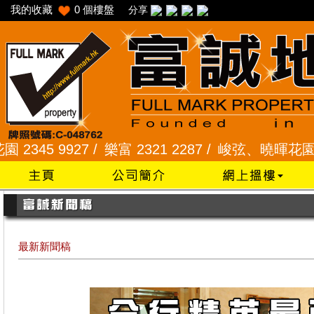
我的收藏
0
個樓盤
分享
27 /
樂富 2321 2287 /
峻弦、曉暉花園 2345 1286
最新新聞稿