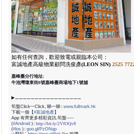
如有任何查詢，歡迎致電或親臨本公司：
富誠地產
高級物業顧問
冼俊彥
(LEON SIN)
2525 772
嘉峰臺分行地址:
牛池灣瓊東街8號嘉峰臺商場地下1號舖
▶⚊⚊⚊⚊⚊⚊⚊⚊⚊⚊⚊⚊⚊⚊⚊⚊⚊
筍盤Click一Click, 睇一睇
:
www.fullmark.hk
下載一個【
#
富誠地產
】
App 有齊更多精彩資訊.筍盤-----
(
#
Android
)
:
http://bit.ly/2VfOQv8
(
#
los
)
:
goo.gl/PzONqp
:
☆緊貼
https://goo.gl/6nkJhq
按讚