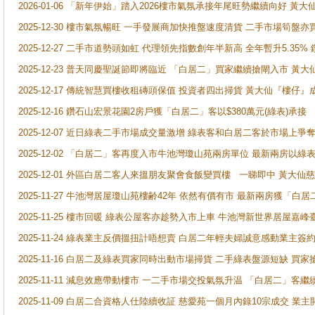
2026-01-06 「新年伊始」踏入2026樓市氣氛承接年尾旺勢繼續向好 
2025-12-30 樓市氣氛暢旺 一手發展商加快推盤速度清貨 二手市場筍
2025-12-27 二手市道勢頭如虹 代理領先指數創年半新高 全年暫升5.35
2025-12-23 普天同慶聖誕節即將臨近 「白居二」買家繼續搶閘入市 黃
2025-12-17 傳統智慧買樓收租磚頭保值 投資者四出掃貨 黃大仙『樓仔』
2025-12-16 鑽石山宏景花園2房戶獲「白居二」客以$380萬元(綠表)承接
2025-12-07 近日綠表二手市場成交量激增 綠表客和白居二客於市場上
2025-12-02 「白居二」客再度入市牛池灣瓊山苑兩房單位 最新兩房以綠表
2025-12-01 外區白居二客人來搵朋友聚會食飯變買樓 一睇即中 黃大仙
2025-11-27 牛池灣居屋瓊山苑樓齢42年 依然有價有市 最新兩房獲「白居
2025-11-25 樓市回暖 綠表公屋客亦趁勢入市上車 牛池灣新世界居屋嘉
2025-11-24 綠表業主反價搵扭計唔想賣 白居二年輕夫婦誠意感動業主簽約 
2025-11-16 白居二及綠表買家同時出動市場掃貨 二手綠表盤源短缺 
2025-11-11 減息效應帶動樓市 一二手市場交投氣氛升温 「白居二」
2025-11-09 白居二合資格人仕陸續收証 慈愛苑一個月內錄10宗成交 業