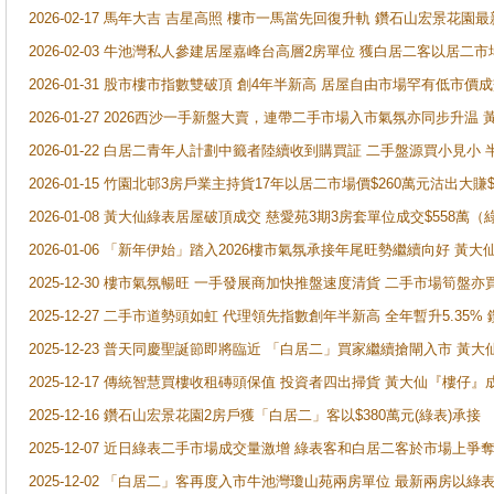
2026-02-17 馬年大吉 吉星高照 樓市一馬當先回復升軌 鑽石山宏景花園
2026-02-03 牛池灣私人參建居屋嘉峰台高層2房單位 獲白居二客以居二市
2026-01-31 股市樓市指數雙破頂 創4年半新高 居屋自由市場罕有低市價
2026-01-27 2026西沙一手新盤大賣，連帶二手市場入市氣氛亦同步升
2026-01-22 白居二青年人計劃中籤者陸續收到購買証 二手盤源買小見小
2026-01-15 竹園北邨3房戶業主持貨17年以居二市場價$260萬元沽出大賺$
2026-01-08 黃大仙綠表居屋破頂成交 慈愛苑3期3房套單位成交$558萬（
2026-01-06 「新年伊始」踏入2026樓市氣氛承接年尾旺勢繼續向好 
2025-12-30 樓市氣氛暢旺 一手發展商加快推盤速度清貨 二手市場筍
2025-12-27 二手市道勢頭如虹 代理領先指數創年半新高 全年暫升5.35
2025-12-23 普天同慶聖誕節即將臨近 「白居二」買家繼續搶閘入市 黃
2025-12-17 傳統智慧買樓收租磚頭保值 投資者四出掃貨 黃大仙『樓仔』
2025-12-16 鑽石山宏景花園2房戶獲「白居二」客以$380萬元(綠表)承接
2025-12-07 近日綠表二手市場成交量激增 綠表客和白居二客於市場上
2025-12-02 「白居二」客再度入市牛池灣瓊山苑兩房單位 最新兩房以綠表