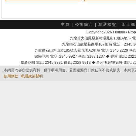
主頁
|
公司簡介
|
精選樓盤
|
田土廳
Copyright 2026 Fullmark 
九龍黃大仙鳳凰新村環鳳街18號A地下 電話：232
九龍鑽石山龍蟠苑商場107號舖 電話：2345 303
九龍鑽石山斧山道185號宏景花園A2號舖 電話: 2345 2229 傳真: 
采頣花園 電話: 2345 9927 傳真: 3188 1237 ◆ 樂富 電話: 2321 
威豪花園 電話: 2345 3331 傳真: 2328 9913 ◆ 星河明居/悅庭軒 電話: 2116
本網頁內容所提供資料，僅作參考用途。若因錯漏而引致任何不便或損失，本網頁
使用條款
私隱政策聲明