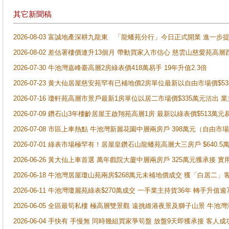
其它新聞稿
2026-08-03 富誠地產深耕九龍東 「龍蟠苑分行」今日正式開業 進
2026-08-02 差估署樓價連升13個月 帶動買家入市信心 慈雲山慈愛苑高層
2026-07-30 牛池灣嘉峰臺高層2房綠表價418萬易手 19年升值2.3倍
2026-07-23 黄大仙居屋慈安苑罕有已補地價2房單位最新以自由市場價$5
2026-07-16 瓊軒苑高層市景戶最新1房單位以居二市場價$335萬元沽出 業
2026-07-09 鑽石山3年樓齡居屋王啟翔苑高層1房 最新以綠表價$513萬元
2026-07-08 市區上車熱點 牛池灣新麗花園中層兩房戶 398萬元（自
2026-07-01 綠表市場極罕有！居屋皇鑽石山龍蟠苑高層大三房戶 $640
2026-06-26 黃大仙上車首選 萬年戲院大廈中層兩房戶 325萬元獲承接 實
2026-06-18 牛池灣居屋瓊山苑兩房$268萬元未補地價成交 獲「白居二」
2026-06-11 牛池灣瓊麗苑綠表$270萬成交 一手業主持貨36年 轉手升值逾
2026-06-05 全區最筍私樓 極高層雙景觀 遠挑維港夜景及獅子山景 牛池
2026-06-04 手快有 手慢無 同時幾組買家爭筍盤 放盤9天即獲承接 