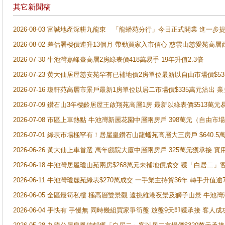
其它新聞稿
2026-08-03 富誠地產深耕九龍東 「龍蟠苑分行」今日正式開業 進
2026-08-02 差估署樓價連升13個月 帶動買家入市信心 慈雲山慈愛苑高層
2026-07-30 牛池灣嘉峰臺高層2房綠表價418萬易手 19年升值2.3倍
2026-07-23 黄大仙居屋慈安苑罕有已補地價2房單位最新以自由市場價$5
2026-07-16 瓊軒苑高層市景戶最新1房單位以居二市場價$335萬元沽出 業
2026-07-09 鑽石山3年樓齡居屋王啟翔苑高層1房 最新以綠表價$513萬元
2026-07-08 市區上車熱點 牛池灣新麗花園中層兩房戶 398萬元（自
2026-07-01 綠表市場極罕有！居屋皇鑽石山龍蟠苑高層大三房戶 $640
2026-06-26 黃大仙上車首選 萬年戲院大廈中層兩房戶 325萬元獲承接 實
2026-06-18 牛池灣居屋瓊山苑兩房$268萬元未補地價成交 獲「白居二」
2026-06-11 牛池灣瓊麗苑綠表$270萬成交 一手業主持貨36年 轉手升值逾
2026-06-05 全區最筍私樓 極高層雙景觀 遠挑維港夜景及獅子山景 牛池
2026-06-04 手快有 手慢無 同時幾組買家爭筍盤 放盤9天即獲承接 