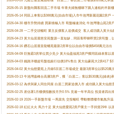
2026-05-28 九龍公屋皇鳳德邨獲「白居二」客以居二市場價$320萬元承接
2026-05-15 新盤向隅客回流二手市場 年青夫婦無樓睇下購入連租約半新
2026-05-14 同區上車客以$388萬元(自由市場)入市牛池灣新麗花園2房戶
2026-04-30 樓市升勢持續 買家積極入市 荀盤極速消化 牛池灣瓊山苑2
2026-04-28 一二手交頭暢旺 業主反價客人追價成交 客人成功購入黃大仙
2026-04-23 黃大仙居屋慈安苑盤源一直短缺，同區客即睇即買2房筍盤，
2026-04-16 鑽石山居屋皇龍蟠苑最新2房單位以自由市場價$458萬元沽出
2026-04-09 巨無霸3房單位買少見少 黃大仙盈福苑3房戶獲同區綠表客以
2026-04-03 鐵路洋樓超筍盤低銀行估價18%售出 黃大仙豪苑大2房417' $
2026-04-02 黃大仙慈愛苑上月錄5宗居二市場成交 最新3房單位以$520萬
2026-03-13 牛池灣嘉峰台高層3房戶，獲「白居二」客以$530萬元(綠表)
2026-03-12 為求與家人同住同座 白居二買家追價入市 成功購入黃大仙
2026-02-25 差估署1月樓價指數按月升0.5% 見逾一年半高位 投資
2026-02-19 2026一手新盤市場 一馬當先 交投暢旺 帶動整體樓市氣氛
2026-02-18 紅紅火火 馬力十足 黃大仙慈愛苑2房戶業主一手持貨29年 以