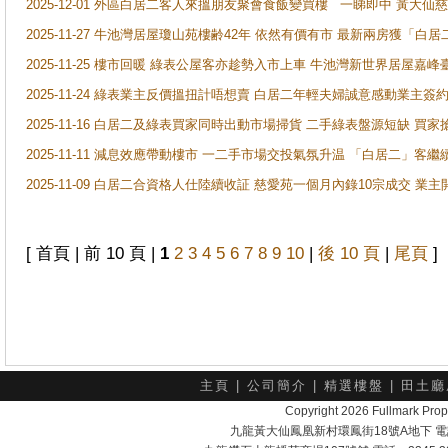
2025-12-01 外區白居二客人來搵朋友聚會食飯變買樓 一睇即中 黃大仙
2025-11-27 牛池灣居屋瓊山苑樓齢42年 依然有價有市 最新兩房獲「白居
2025-11-25 樓市回暖 綠表公屋客亦趁勢入市上車 牛池灣新世界居屋嘉
2025-11-24 綠表業主反價搵扭計唔想賣 白居二年輕夫婦誠意感動業主簽約 
2025-11-16 白居二及綠表買家同時出動市場掃貨 二手綠表盤源短缺 
2025-11-11 減息效應帶動樓市 一二手市場交投氣氛升温 「白居二」
2025-11-09 白居二合資格人仕陸續收証 慈愛苑一個月內錄10宗成交 業
[ 首頁 | 前 10 頁 |
1
2
3
4
5
6
7
8
9
10
|
後 10 頁
|
尾頁
]
主頁
|
公司簡介
|
精選樓盤
|
田土廳
Copyright 2026 Fullmark 
九龍黃大仙鳳凰新村環鳳街18號A地下 電話：232