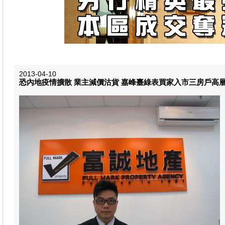
2013-04-10
恐內地疫情擴散 業主減價沽貨 嘉峰臺綠表買家入市三房戶高層