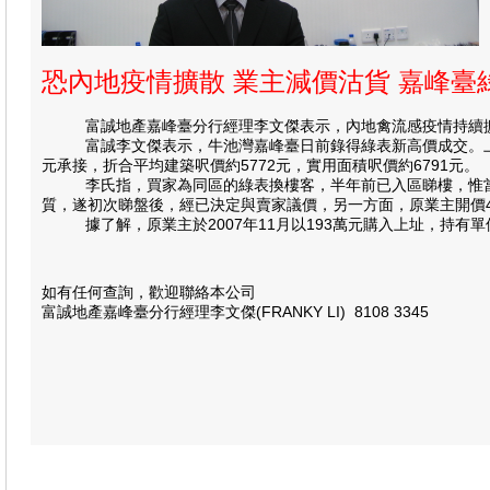
恐內地疫情擴散 業主減價沽貨 嘉峰臺
富誠地產嘉峰臺分行經理李文傑表示，內地禽流感疫情持續擴散
富誠李文傑表示，牛池灣嘉峰臺日前錄得綠表新高價成交。上述單位
元承接，折合平均建築呎價約5772元，實用面積呎價約6791元。
李氏指，買家為同區的綠表換樓客，半年前已入區睇樓，惟當時
質，遂初次睇盤後，經已決定與賣家議價，另一方面，原業主開價42
據了解，原業主於2007年11月以193萬元購入上址，持有單位
如有任何查詢，歡迎聯絡本公司
富誠地產嘉峰臺分行經理李文傑(FRANKY LI) 8108 3345