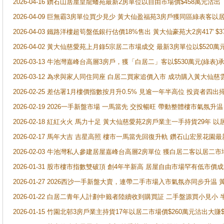
2026-04-16 鑽石山居屋皇龍蟠苑最新2房單位以自由市場價$458萬元沽出
2026-04-09 巨無霸3房單位買少見少 黃大仙盈福苑3房戶獲同區綠表客以
2026-04-03 鐵路洋樓超筍盤低銀行估價18%售出 黃大仙豪苑大2房417' $
2026-04-02 黃大仙慈愛苑上月錄5宗居二市場成交 最新3房單位以$520萬
2026-03-13 牛池灣嘉峰台高層3房戶，獲「白居二」客以$530萬元(綠表)
2026-03-12 為求與家人同住同座 白居二買家追價入市 成功購入黃大仙
2026-02-25 差估署1月樓價指數按月升0.5% 見逾一年半高位 投資
2026-02-19 2026一手新盤市場 一馬當先 交投暢旺 帶動整體樓市氣氛
2026-02-18 紅紅火火 馬力十足 黃大仙慈愛苑2房戶業主一手持貨29年 以
2026-02-17 馬年大吉 吉星高照 樓市一馬當先回復升軌 鑽石山宏景花園
2026-02-03 牛池灣私人參建居屋嘉峰台高層2房單位 獲白居二客以居二市
2026-01-31 股市樓市指數雙破頂 創4年半新高 居屋自由市場罕有低市價
2026-01-27 2026西沙一手新盤大賣，連帶二手市場入市氣氛亦同步升
2026-01-22 白居二青年人計劃中籤者陸續收到購買証 二手盤源買小見小
2026-01-15 竹園北邨3房戶業主持貨17年以居二市場價$260萬元沽出大賺$