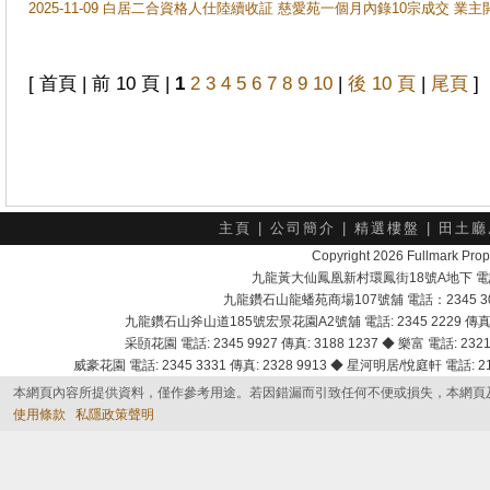
2025-11-09 白居二合資格人仕陸續收証 慈愛苑一個月內錄10宗成交 業
[ 首頁 | 前 10 頁 |
1
2
3
4
5
6
7
8
9
10
|
後 10 頁
|
尾頁
]
主頁
|
公司簡介
|
精選樓盤
|
田土廳
Copyright 2026 Fullmark 
九龍黃大仙鳳凰新村環鳳街18號A地下 電話：232
九龍鑽石山龍蟠苑商場107號舖 電話：2345 303
九龍鑽石山斧山道185號宏景花園A2號舖 電話: 2345 2229 傳真: 
采頣花園 電話: 2345 9927 傳真: 3188 1237 ◆ 樂富 電話: 2321 
威豪花園 電話: 2345 3331 傳真: 2328 9913 ◆ 星河明居/悅庭軒 電話: 2116
本網頁內容所提供資料，僅作參考用途。若因錯漏而引致任何不便或損失，本網頁
使用條款
私隱政策聲明