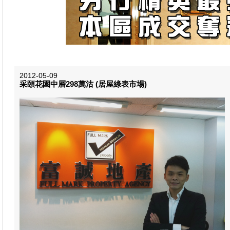
2012-05-09
采頤花園中層298萬​沽 (居屋綠表市場​)