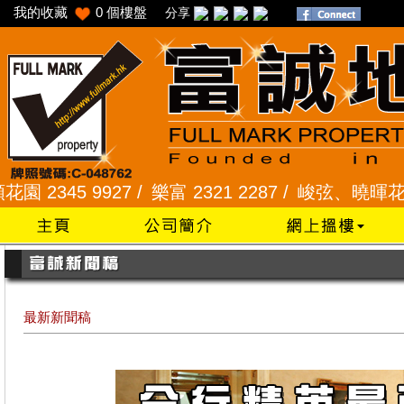
我的收藏
0
個樓盤
分享
45 9927 /
樂富 2321 2287 /
峻弦、曉暉花園 2345
最新新聞稿