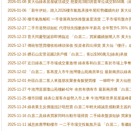
2026-01-08 黃大仙綠表居屋破頂成交 慈愛苑3期3房套單位成交$558萬（
2026-01-06 「新年伊始」踏入2026樓市氣氛承接年尾旺勢繼續向好 
2025-12-30 樓市氣氛暢旺 一手發展商加快推盤速度清貨 二手市場筍
2025-12-27 二手市道勢頭如虹 代理領先指數創年半新高 全年暫升5.35
2025-12-23 普天同慶聖誕節即將臨近 「白居二」買家繼續搶閘入市 黃
2025-12-17 傳統智慧買樓收租磚頭保值 投資者四出掃貨 黃大仙『樓仔』
2025-12-16 鑽石山宏景花園2房戶獲「白居二」客以$380萬元(綠表)承接
2025-12-07 近日綠表二手市場成交量激增 綠表客和白居二客於市場上
2025-12-02 「白居二」客再度入市牛池灣瓊山苑兩房單位 最新兩房以綠表
2025-12-01 外區白居二客人來搵朋友聚會食飯變買樓 一睇即中 黃大仙
2025-11-27 牛池灣居屋瓊山苑樓齢42年 依然有價有市 最新兩房獲「白居
2025-11-25 樓市回暖 綠表公屋客亦趁勢入市上車 牛池灣新世界居屋嘉
2025-11-24 綠表業主反價搵扭計唔想賣 白居二年輕夫婦誠意感動業主簽約 
2025-11-16 白居二及綠表買家同時出動市場掃貨 二手綠表盤源短缺 
2025-11-11 減息效應帶動樓市 一二手市場交投氣氛升温 「白居二」