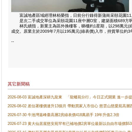
富誠地產區域經理林栢榮指，日前分行錄得新蒲崗采頤花園11座中
是次二手成交單位為采頤花園11座中層D室，建築面積689方呎
林氏續指，新業主為區外換樓客，睇樓約1星期，以298萬元(綠表
成交。原業主於2009年7月以195萬元(綠表價)入市，持貨單位約
--
其它新聞稿
2026-08-03 富誠地產深耕九龍東 「龍蟠苑分行」今日正式開業 進
2026-08-02 差估署樓價連升13個月 帶動買家入市信心 慈雲山慈愛苑高層
2026-07-30 牛池灣嘉峰臺高層2房綠表價418萬易手 19年升值2.3倍
2026-07-23 黄大仙居屋慈安苑罕有已補地價2房單位最新以自由市場價$5