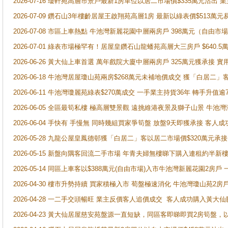
2026-07-16 瓊軒苑高層市景戶最新1房單位以居二市場價$335萬元沽出 業
2026-07-09 鑽石山3年樓齡居屋王啟翔苑高層1房 最新以綠表價$513萬元
2026-07-08 市區上車熱點 牛池灣新麗花園中層兩房戶 398萬元（自
2026-07-01 綠表市場極罕有！居屋皇鑽石山龍蟠苑高層大三房戶 $640
2026-06-26 黃大仙上車首選 萬年戲院大廈中層兩房戶 325萬元獲承接 實
2026-06-18 牛池灣居屋瓊山苑兩房$268萬元未補地價成交 獲「白居二」
2026-06-11 牛池灣瓊麗苑綠表$270萬成交 一手業主持貨36年 轉手升值逾
2026-06-05 全區最筍私樓 極高層雙景觀 遠挑維港夜景及獅子山景 牛池
2026-06-04 手快有 手慢無 同時幾組買家爭筍盤 放盤9天即獲承接 
2026-05-28 九龍公屋皇鳳德邨獲「白居二」客以居二市場價$320萬元承接
2026-05-15 新盤向隅客回流二手市場 年青夫婦無樓睇下購入連租約半新
2026-05-14 同區上車客以$388萬元(自由市場)入市牛池灣新麗花園2房戶
2026-04-30 樓市升勢持續 買家積極入市 荀盤極速消化 牛池灣瓊山苑2
2026-04-28 一二手交頭暢旺 業主反價客人追價成交 客人成功購入黃大仙
2026-04-23 黃大仙居屋慈安苑盤源一直短缺，同區客即睇即買2房筍盤，