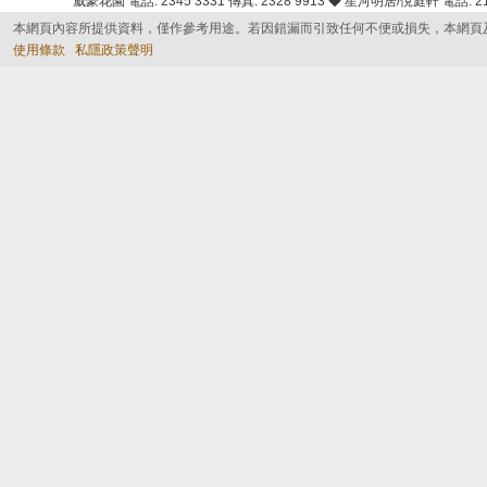
威豪花園 電話: 2345 3331 傳真: 2328 9913 ◆ 星河明居/悅庭軒 電話: 2116
本網頁內容所提供資料，僅作參考用途。若因錯漏而引致任何不便或損失，本網頁
使用條款
私隱政策聲明