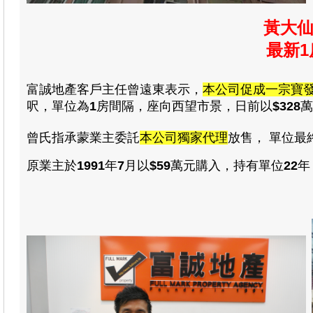
黃大仙
最新
1
富誠地產客戶主任曾遠東表示，
本公司促成一宗寶
呎，單位為
1
房間隔，座向西望市景，日前以
$
328
萬
曾氏指承蒙業主委託
本公司獨家代理
放售
，
單位最
原業主於
1991
年
7
月以
$59
萬元購入，持有單位
22
年