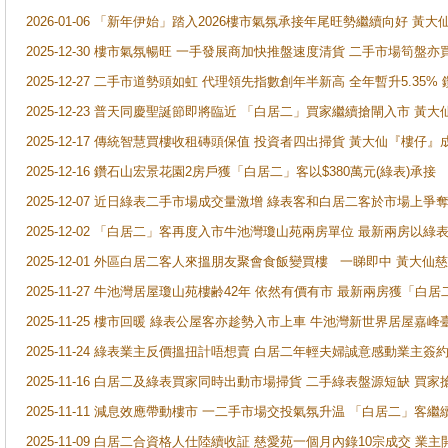
2026-01-06 「新年伊始」踏入2026樓市氣氛承接年尾旺勢繼續向好 
2025-12-30 樓市氣氛暢旺 一手發展商加快推盤速度清貨 二手市場筍
2025-12-27 二手市道勢頭如虹 代理領先指數創年半新高 全年暫升5.35
2025-12-23 普天同慶聖誕節即將臨近 「白居二」買家繼續搶閘入市 黃
2025-12-17 傳統智慧買樓收租磚頭保值 投資者四出掃貨 黃大仙『樓仔』
2025-12-16 鑽石山宏景花園2房戶獲「白居二」客以$380萬元(綠表)承接
2025-12-07 近日綠表二手市場成交量激增 綠表客和白居二客於市場上
2025-12-02 「白居二」客再度入市牛池灣瓊山苑兩房單位 最新兩房以綠表
2025-12-01 外區白居二客人來搵朋友聚會食飯變買樓 一睇即中 黃大仙
2025-11-27 牛池灣居屋瓊山苑樓齢42年 依然有價有市 最新兩房獲「白居
2025-11-25 樓市回暖 綠表公屋客亦趁勢入市上車 牛池灣新世界居屋嘉
2025-11-24 綠表業主反價搵扭計唔想賣 白居二年輕夫婦誠意感動業主簽約 
2025-11-16 白居二及綠表買家同時出動市場掃貨 二手綠表盤源短缺 
2025-11-11 減息效應帶動樓市 一二手市場交投氣氛升温 「白居二」
2025-11-09 白居二合資格人仕陸續收証 慈愛苑一個月內錄10宗成交 業