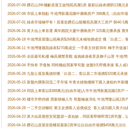
2026-07-09 鑽石山3年樓齡居屋王啟翔苑高層1房 最新以綠表價$513萬元
2026-07-08 市區上車熱點 牛池灣新麗花園中層兩房戶 398萬元（自
2026-07-01 綠表市場極罕有！居屋皇鑽石山龍蟠苑高層大三房戶 $640
2026-06-26 黃大仙上車首選 萬年戲院大廈中層兩房戶 325萬元獲承接 實
2026-06-18 牛池灣居屋瓊山苑兩房$268萬元未補地價成交 獲「白居二」
2026-06-11 牛池灣瓊麗苑綠表$270萬成交 一手業主持貨36年 轉手升值逾
2026-06-05 全區最筍私樓 極高層雙景觀 遠挑維港夜景及獅子山景 牛池
2026-06-04 手快有 手慢無 同時幾組買家爭筍盤 放盤9天即獲承接 
2026-05-28 九龍公屋皇鳳德邨獲「白居二」客以居二市場價$320萬元承接
2026-05-15 新盤向隅客回流二手市場 年青夫婦無樓睇下購入連租約半新
2026-05-14 同區上車客以$388萬元(自由市場)入市牛池灣新麗花園2房戶
2026-04-30 樓市升勢持續 買家積極入市 荀盤極速消化 牛池灣瓊山苑2
2026-04-28 一二手交頭暢旺 業主反價客人追價成交 客人成功購入黃大仙
2026-04-23 黃大仙居屋慈安苑盤源一直短缺，同區客即睇即買2房筍盤，
2026-04-16 鑽石山居屋皇龍蟠苑最新2房單位以自由市場價$458萬元沽出