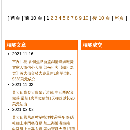
[ 首頁 | 前 10 頁 |
1
2
3
4
5
6
7
8
9
10
|
後 10 頁
|
尾頁
]
相關文章
相關成交
2021-11-16
市況回穩 多個焦點新盤銷情連續報捷
買家入市信心大增 部份租客【轉租為
買】黃大仙寶發大廈最新1房單位以
$338萬元成交
2021-11-02
黃大仙寶發大廈鄰近港鐵 生活圈配套
完善 最新1房單位放盤1天極速以$328
萬元沽出
2021-02-02
黃大仙鳳凰新村單幢洋樓選擇多 銀碼
較細上車門檻容易 加上鄰近港鐵站 一
向吸引上車客入場 區內寶發大廈1房單