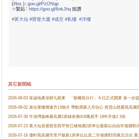
(
#
los
)
:
goo.gl/PzONqp
:
☆緊貼
https://goo.gl/6nkJhq
按讚
#
黃大仙
#
寶發大廈
#
成交
#
私樓
#
洋樓
其它新聞稿
2026-08-03 富誠地產深耕九龍東 「龍蟠苑分行」今日正式開業 進
2026-08-02 差估署樓價連升13個月 帶動買家入市信心 慈雲山慈愛苑高層
2026-07-30 牛池灣嘉峰臺高層2房綠表價418萬易手 19年升值2.3倍
2026-07-23 黄大仙居屋慈安苑罕有已補地價2房單位最新以自由市場價$5
2026-07-16 瓊軒苑高層市景戶最新1房單位以居二市場價$335萬元沽出 業