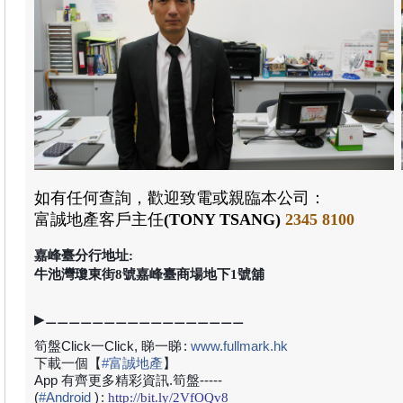
如有任何查詢，歡迎致電或親臨本公司：
富誠地產
客戶主任
(TONY TSANG)
2345 8100
嘉峰臺分行地址:
牛池灣瓊東街8號嘉峰臺商場地下1號舖
▶⚊⚊⚊⚊⚊⚊⚊⚊⚊⚊⚊⚊⚊⚊⚊⚊⚊
筍盤Click一Click, 睇一睇
:
www.fullmark.hk
下載一個【
#
富誠地產
】
App 有齊更多精彩資訊.筍盤-----
(
#
Android
)
:
http://bit.ly/2VfOQv8