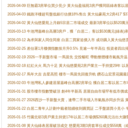
2026-04-09 巨無霸3房單位買少見少 黃大仙盈福苑3房戶獲同區綠表客以
2026-04-03 鐵路洋樓超筍盤低銀行估價18%售出 黃大仙豪苑大2房417' $
2026-04-02 黃大仙慈愛苑上月錄5宗居二市場成交 最新3房單位以$520萬
2026-03-13 牛池灣嘉峰台高層3房戶，獲「白居二」客以$530萬元(綠表)
2026-03-12 為求與家人同住同座 白居二買家追價入市 成功購入黃大仙
2026-02-25 差估署1月樓價指數按月升0.5% 見逾一年半高位 投資
2026-02-19 2026一手新盤市場 一馬當先 交投暢旺 帶動整體樓市氣氛
2026-02-18 紅紅火火 馬力十足 黃大仙慈愛苑2房戶業主一手持貨29年 以
2026-02-17 馬年大吉 吉星高照 樓市一馬當先回復升軌 鑽石山宏景花園
2026-02-03 牛池灣私人參建居屋嘉峰台高層2房單位 獲白居二客以居二市
2026-01-31 股市樓市指數雙破頂 創4年半新高 居屋自由市場罕有低市價
2026-01-27 2026西沙一手新盤大賣，連帶二手市場入市氣氛亦同步升
2026-01-22 白居二青年人計劃中籤者陸續收到購買証 二手盤源買小見小
2026-01-15 竹園北邨3房戶業主持貨17年以居二市場價$260萬元沽出大賺$
2026-01-08 黃大仙綠表居屋破頂成交 慈愛苑3期3房套單位成交$558萬（