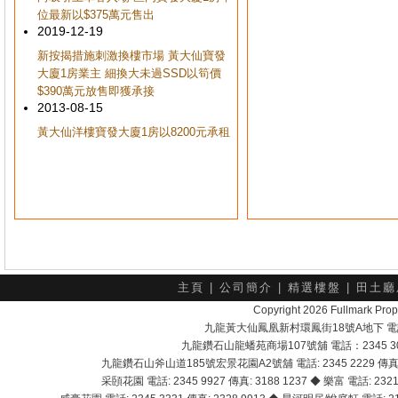
位最新以$375萬元售出
2019-12-19
新按揭措施刺激換樓市場 黃大仙寶發
大廈1房業主 細換大未過SSD以筍價
$390萬元放售即獲承接
2013-08-15
黃大仙洋樓寶發大廈1房以8200元承租
主頁
|
公司簡介
|
精選樓盤
|
田土廳
Copyright 2026 Fullmark 
九龍黃大仙鳳凰新村環鳳街18號A地下 電話：232
九龍鑽石山龍蟠苑商場107號舖 電話：2345 303
九龍鑽石山斧山道185號宏景花園A2號舖 電話: 2345 2229 傳真: 
采頣花園 電話: 2345 9927 傳真: 3188 1237 ◆ 樂富 電話: 2321 