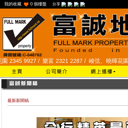
我的收藏
0
個樓盤
分享
927 /
樂富 2321 2287 /
峻弦、曉暉花園 2345 128
最新新聞稿