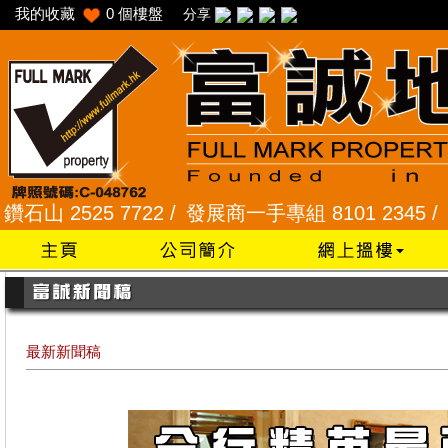
我的收藏
0
個樓盤
分享
22 /
發展商一手專組 8101 2345 /
采頣花園 2345 
最新新聞稿