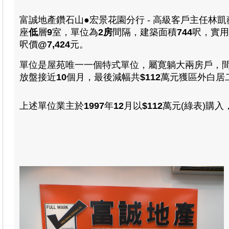
富誠地產鑽石山●宏景花園分行 - 高級客戶主任林
座
低
層
9
室，單位為
2房
間隔
，
建築面積
744
呎，實用
呎價
@7,424
元。
單位是屋苑唯一一個特式單位，屬寛躺大兩房戶，
放盤接近
10
個月，最後減幅共
$112
萬元
獲區外白居
上述單位業主於
1997
年
12
月以
$112
萬元(綠表)購入