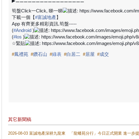
▶
⚊⚊⚊⚊⚊⚊⚊⚊⚊⚊⚊⚊⚊⚊⚊⚊⚊
筍盤
Click
一
Click,
睇一睇
下載一個【
#
富誠地產
】
App
有齊更多精彩資訊
.
筍盤
-----
(
#
Android
)
(
#
los
)
☆
緊貼
#
鳳禮苑
#
鑽石山
#
綠表
#
白居二
#
居屋
#
成交
其它新聞稿
2026-08-03 富誠地產深耕九龍東 「龍蟠苑分行」今日正式開業 進