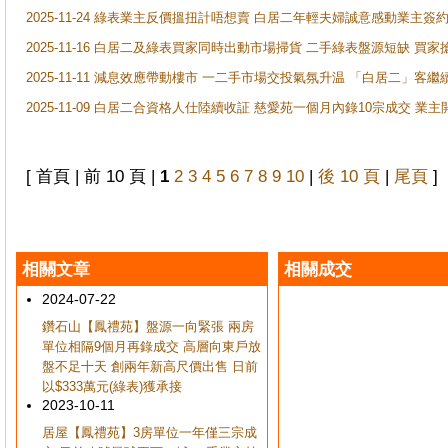
2025-11-24 綠表業主反價搵扭計唔想賣 白居二年輕夫婦誠意感動業主簽約 
2025-11-16 白居二及綠表買家同時出動市場掃貨 二手綠表盤源短缺 
2025-11-11 減息效應帶動樓市 一二手市場交投氣氛升温 「白居二」
2025-11-09 白居二合資格人仕陸續收証 慈愛苑一個月內錄10宗成交 業
[ 首頁 | 前 10 頁 |
1
2
3
4
5
6
7
8
9
10
|
後 10 頁
|
尾頁
]
相關文章
相關成交
2024-07-22
鑽石山【鳳禮苑】盤源一向緊張 兩房
單位相隔9個月再錄成交 高層向東戶放
盤不足十天 創兩年新高尺價出售 日前
以$333萬元(綠表)獲承接
2023-10-11
居屋【鳳禮苑】3房單位一年僅三宗成