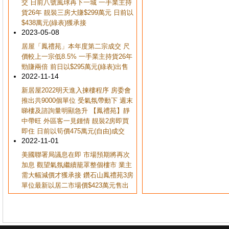
交 日前八號風球再下一城 一手業主持
貨26年 靚裝三房大賺$299萬元 日前以
$438萬元(綠表)獲承接
2023-05-08
居屋「鳳禮苑」本年度第二宗成交 尺
價較上一宗低8.5% 一手業主持貨26年
勁賺兩倍 前日以$295萬元(綠表)出售
2022-11-14
新居屋2022明天進入揀樓程序 房委會
推出共9000個單位 受氣氛帶動下 週末
睇樓及諮詢量明顯急升 【鳳禮苑】靜
中帶旺 外區客一見鍾情 靚裝2房即買
即住 日前以筍價475萬元(自由)成交
2022-11-01
美國聯署局議息在即 市場預期將再次
加息 觀望氣氛繼續籠罩整個樓市 業主
需大幅減價才獲承接 鑽石山鳳禮苑3房
單位最新以居二市場價$423萬元售出