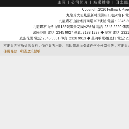
主頁
|
公司簡介
|
精選樓盤
|
田土廳
Copyright 2026 Fullmark 
九龍黃大仙鳳凰新村環鳳街18號A地下 電話：232
九龍鑽石山龍蟠苑商場107號舖 電話：2345 303
九龍鑽石山斧山道185號宏景花園A2號舖 電話: 2345 2229 傳真: 
采頣花園 電話: 2345 9927 傳真: 3188 1237 ◆ 樂富 電話: 2321 
威豪花園 電話: 2345 3331 傳真: 2328 9913 ◆ 星河明居/悅庭軒 電話: 2116
本網頁內容所提供資料，僅作參考用途。若因錯漏而引致任何不便或損失，本網頁
使用條款
私隱政策聲明