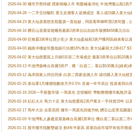
2026-04-30 樓市升勢持續 買家積極入市 荀盤極速消化 牛池灣瓊山苑2
2026-04-28 一二手交頭暢旺 業主反價客人追價成交 客人成功購入黃大仙
2026-04-23 黃大仙居屋慈安苑盤源一直短缺，同區客即睇即買2房筍盤，
2026-04-16 鑽石山居屋皇龍蟠苑最新2房單位以自由市場價$458萬元沽出
2026-04-09 巨無霸3房單位買少見少 黃大仙盈福苑3房戶獲同區綠表客以
2026-04-03 鐵路洋樓超筍盤低銀行估價18%售出 黃大仙豪苑大2房417' $
2026-04-02 黃大仙慈愛苑上月錄5宗居二市場成交 最新3房單位以$520萬
2026-03-13 牛池灣嘉峰台高層3房戶，獲「白居二」客以$530萬元(綠表)
2026-03-12 為求與家人同住同座 白居二買家追價入市 成功購入黃大仙
2026-02-25 差估署1月樓價指數按月升0.5% 見逾一年半高位 投資
2026-02-19 2026一手新盤市場 一馬當先 交投暢旺 帶動整體樓市氣氛
2026-02-18 紅紅火火 馬力十足 黃大仙慈愛苑2房戶業主一手持貨29年 以
2026-02-17 馬年大吉 吉星高照 樓市一馬當先回復升軌 鑽石山宏景花園
2026-02-03 牛池灣私人參建居屋嘉峰台高層2房單位 獲白居二客以居二市
2026-01-31 股市樓市指數雙破頂 創4年半新高 居屋自由市場罕有低市價