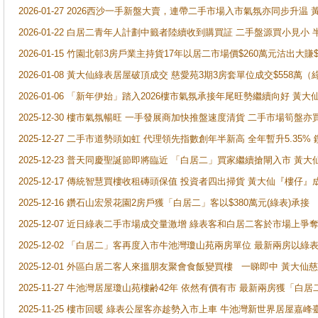
2026-01-27 2026西沙一手新盤大賣，連帶二手市場入市氣氛亦同步升
2026-01-22 白居二青年人計劃中籤者陸續收到購買証 二手盤源買小見小
2026-01-15 竹園北邨3房戶業主持貨17年以居二市場價$260萬元沽出大賺$
2026-01-08 黃大仙綠表居屋破頂成交 慈愛苑3期3房套單位成交$558萬（
2026-01-06 「新年伊始」踏入2026樓市氣氛承接年尾旺勢繼續向好 
2025-12-30 樓市氣氛暢旺 一手發展商加快推盤速度清貨 二手市場筍
2025-12-27 二手市道勢頭如虹 代理領先指數創年半新高 全年暫升5.35
2025-12-23 普天同慶聖誕節即將臨近 「白居二」買家繼續搶閘入市 黃
2025-12-17 傳統智慧買樓收租磚頭保值 投資者四出掃貨 黃大仙『樓仔』
2025-12-16 鑽石山宏景花園2房戶獲「白居二」客以$380萬元(綠表)承接
2025-12-07 近日綠表二手市場成交量激增 綠表客和白居二客於市場上
2025-12-02 「白居二」客再度入市牛池灣瓊山苑兩房單位 最新兩房以綠表
2025-12-01 外區白居二客人來搵朋友聚會食飯變買樓 一睇即中 黃大仙
2025-11-27 牛池灣居屋瓊山苑樓齢42年 依然有價有市 最新兩房獲「白居
2025-11-25 樓市回暖 綠表公屋客亦趁勢入市上車 牛池灣新世界居屋嘉