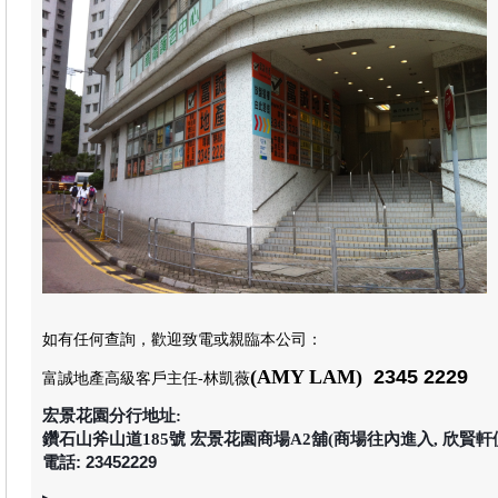
如有任何查詢，歡迎致電或親臨本公司
：
(AMY LAM)
2345 2229
富誠地產高級客戶主任
-林凱薇
宏景花園分行地址:
鑽石山斧山道185號 宏景花園商場A2舖(商場往內進入, 欣賢軒
電話: 23452229