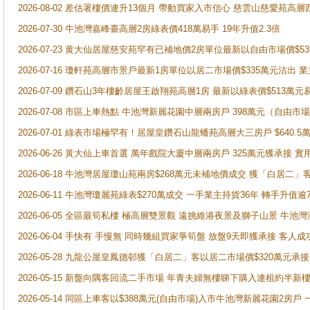
2026-08-02 差估署樓價連升13個月 帶動買家入市信心 慈雲山慈愛苑高層
2026-07-30 牛池灣嘉峰臺高層2房綠表價418萬易手 19年升值2.3倍
2026-07-23 黄大仙居屋慈安苑罕有已補地價2房單位最新以自由市場價$5
2026-07-16 瓊軒苑高層市景戶最新1房單位以居二市場價$335萬元沽出 業
2026-07-09 鑽石山3年樓齡居屋王啟翔苑高層1房 最新以綠表價$513萬元
2026-07-08 市區上車熱點 牛池灣新麗花園中層兩房戶 398萬元（自
2026-07-01 綠表市場極罕有！居屋皇鑽石山龍蟠苑高層大三房戶 $640
2026-06-26 黃大仙上車首選 萬年戲院大廈中層兩房戶 325萬元獲承接 實
2026-06-18 牛池灣居屋瓊山苑兩房$268萬元未補地價成交 獲「白居二」
2026-06-11 牛池灣瓊麗苑綠表$270萬成交 一手業主持貨36年 轉手升值逾
2026-06-05 全區最筍私樓 極高層雙景觀 遠挑維港夜景及獅子山景 牛池
2026-06-04 手快有 手慢無 同時幾組買家爭筍盤 放盤9天即獲承接 
2026-05-28 九龍公屋皇鳳德邨獲「白居二」客以居二市場價$320萬元承接
2026-05-15 新盤向隅客回流二手市場 年青夫婦無樓睇下購入連租約半新
2026-05-14 同區上車客以$388萬元(自由市場)入市牛池灣新麗花園2房戶