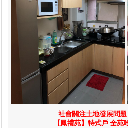
社會關注土地發展問題 
【鳳禮苑】特式戶 全苑唯