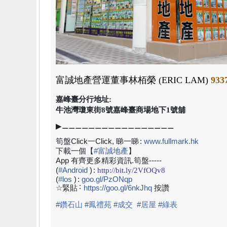
富誠地產
營運董事林栢榮 (ERIC LAM)
933
嘉峰臺分行地址:
牛池灣瓊東街8號嘉峰臺商場地下1號舖
▶⚊⚊⚊⚊⚊⚊⚊⚊⚊⚊⚊⚊⚊⚊⚊⚊⚊
筍盤Click一Click, 睇一睇
:
www.fullmark.hk
下載一個【
#
富誠地產
】
App 有齊更多精彩資訊.筍盤-----
(
#
Android
)
:
http://bit.ly/2VfOQv8
(
#
los
)
:
goo.gl/PzONqp
:
☆緊貼
https://goo.gl/6nkJhq
按讚
#
鑽石山
#
鳳禮苑
#
成交
#
居屋
#
綠表