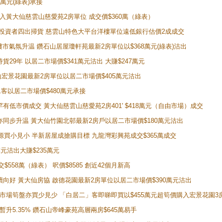
0萬元(綠表)承接
功購入黃大仙慈雲山慈愛苑2房單位 成交價$360萬（綠表）
年半高位 投資者四出掃貨 慈雲山特色大平台洋樓單位遠低銀行估價2成成交
動整體樓市氣氛升温 鑽石山居屋瓊軒苑最新2房單位以$368萬元(綠表)沽出
持貨29年 以居二市場價$341萬元沽出 大賺$247萬元
鑽石山宏景花園最新2房單位以居二市場價$405萬元沽出
居二客以居二市場價$480萬元承接
場罕有低市價成交 黃大仙慈雲山慈愛苑2房401' $418萬元（自由市場）成交
氣氛亦同步升温 黃大仙竹園北邨最新2房戶以居二市場價$180萬元沽出
手盤源買小見小 半新居屋成搶購目標 九龍灣彩興苑成交$365萬成交
萬元沽出大賺$235萬元
交$558萬（綠表） 呎價$8585 創近42個月新高
勢繼續向好 黃大仙房協 啟德花園最新2房單位以居二市場價$390萬元沽出
 二手市場筍盤亦買少見少 「白居二」客即睇即買以$455萬元超筍價購入宏景花園3
年暫升5.35% 鑽石山帝峰豪苑高層兩房$645萬易手