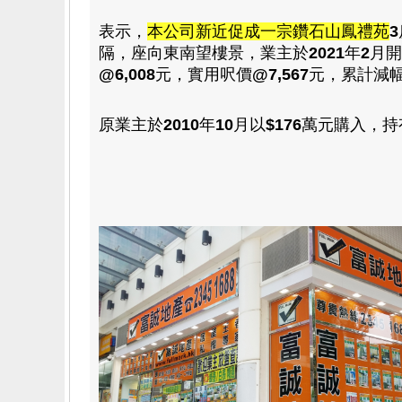
表示
，
本公司新近促成一宗鑽石山鳳禮苑
3
隔
，
座向東南望樓景
，業主於
2021
年
2
月開
@6,008
元
，
實用呎價
@7,567
元
，累計減幅
原業主於
2010
年
10
月以
$176
萬
元購入，持