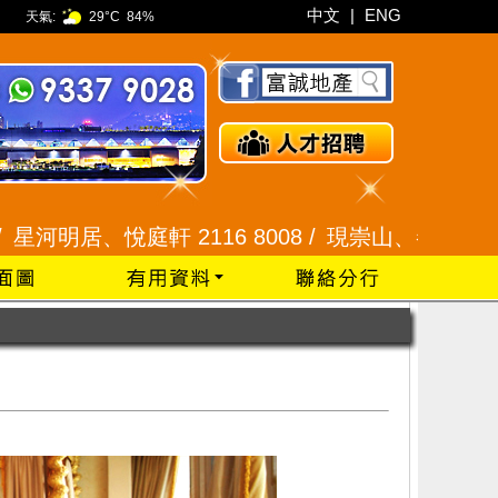
中文
|
ENG
天氣:
29°C
84%
庭軒 2116 8008 /
現崇山、譽港灣 2345 9926 