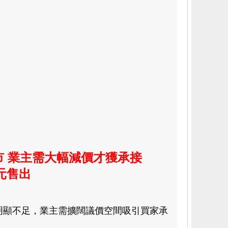
市 業主需大幅減價才獲承接
元售出
明顯不足
，
業主需擴闊議價空間吸引買家承