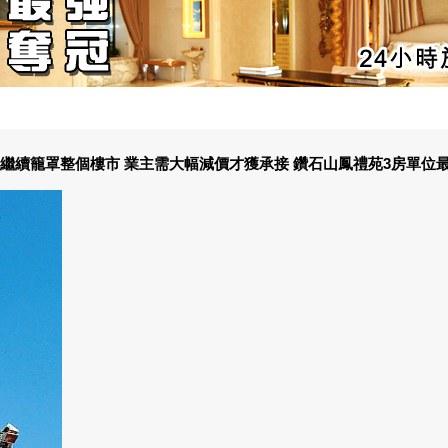
繼續籠罩整個樓市 業主需大幅減價才獲承接 鑽石山鳳禮苑3房單位最