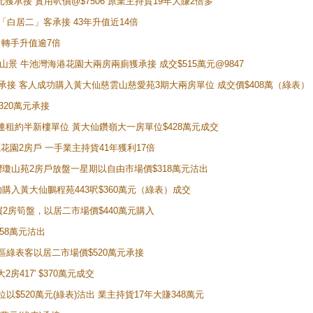
萬元獲承接 實用呎價@$7506 原業主持貨19年大賺2倍多
 獲「白居二」客承接 43年升值近14倍
年 轉手升值逾7倍
子山景 牛池灣海港花園大兩房兩廁獲承接 成交$515萬元@9847
天即獲承接 客人成功購入黃大仙慈雲山慈愛苑3期大兩房單位 成交價$408萬（綠表）
320萬元承接
購入連租約半新樓單位 黃大仙鑽嶺大一房單位$428萬元成交
新麗花園2房戶 一手業主持貨41年獲利17倍
牛池灣瓊山苑2房戶放盤一星期以自由市場價$318萬元沽出
成功購入黃大仙鵬程苑443呎$360萬元（綠表）成交
即買2房筍盤，以居二市場價$440萬元購入
458萬元沽出
獲同區綠表客以居二市場價$520萬元承接
房417' $370萬元成交
位以$520萬元(綠表)沽出 業主持貨17年大賺348萬元