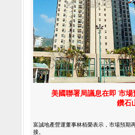
美國聯署局議息在即 市場
鑽石
富誠地產
營運董事林栢榮
表示
，
市場預期
接
。