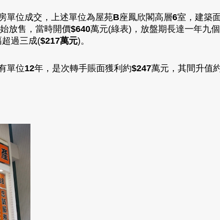
房單位成交
，上述單位為屋苑
B
座鳳欣閣高層
6
室
，
建築
始放售
，
當時開價
$640
萬元(綠表)
，放盤期長達一年九個
超過三成(
$217萬元
)
。
有單位
12
年，是次轉手賬面獲利約
$247
萬元
，其間升值