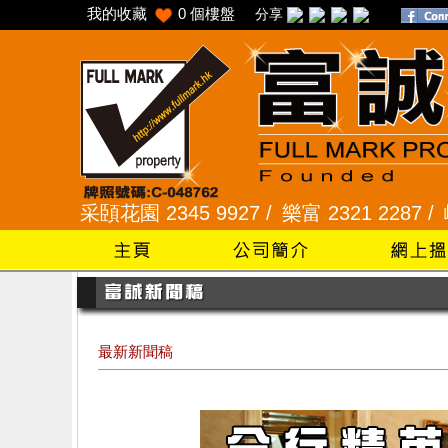
我的收藏
0
個樓盤
分享
頣花園 2345 9927 /
樂富 2321 2287 /
峻弦、曉暉花園
最新新聞稿