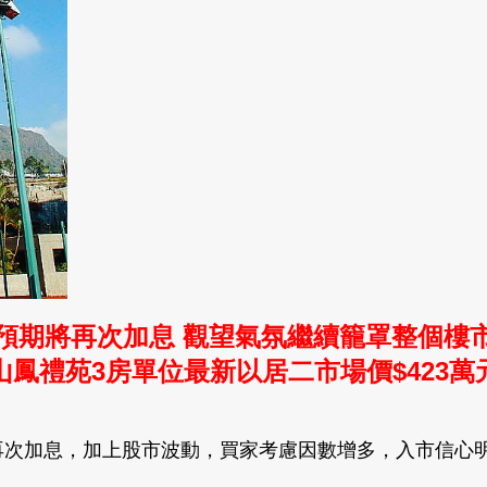
預期將再次加息 觀望氣氛繼續籠罩整個樓
山鳳禮苑3房單位最新以居二市場價$423萬
再次加息
，
加上股市波動
，買家考慮因數增多
，入市信心