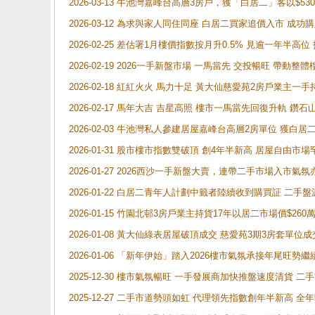
2026-03-13 牛池灣嘉峰台高層3房戶，獲「白居二」客以$53
2026-03-12 為求與家人同住同座 白居二買家追價入市 成
2026-02-25 差估署1月樓價指數按月升0.5% 見逾一
2026-02-19 2026一手新盤市場 一馬當先 交投暢旺 帶
2026-02-18 紅紅火火 馬力十足 黃大仙慈愛苑2房戶業主一手
2026-02-17 馬年大吉 吉星高照 樓市一馬當先回復升軌 
2026-02-03 牛池灣私人參建居屋嘉峰台高層2房單位 獲白
2026-01-31 股市樓市指數雙破頂 創4年半新高 居屋自由市
2026-01-27 2026西沙一手新盤大賣，連帶二手市場入市
2026-01-22 白居二青年人計劃中籤者陸續收到購買証 二
2026-01-15 竹園北邨3房戶業主持貨17年以居二市場價$260
2026-01-08 黃大仙綠表居屋破頂成交 慈愛苑3期3房套單位成
2026-01-06 「新年伊始」踏入2026樓市氣氛承接年尾旺
2025-12-30 樓市氣氛暢旺 一手發展商加快推盤速度清貨
2025-12-27 二手市道勢頭如虹 代理領先指數創年半新高 全