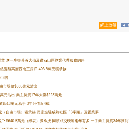
網上放盤
正式開業 進一步提升黃大仙及鑽石山區物業代理服務網絡
雲山慈愛苑高層西南三房戶 493.8萬元獲承接
2.3倍
自由市場價$535萬元沽出
5萬元沽出 業主持貨17年大賺$223萬元
價$513萬元易手 3年升值近4成
398萬元（自由市場）獲承接 買家進駐成熟社區「3字頭」圓置業夢
房戶 $640.5萬元（綠表）獲承接 同類成交暌違兩年有多 一手業主持貨34年獲利