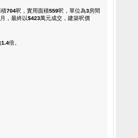
面積
704
呎
，
實用面積
559
呎，
單位為
3
房間
月
，最終以
$423
萬元成交
，
建築呎價
約
1.4
倍。