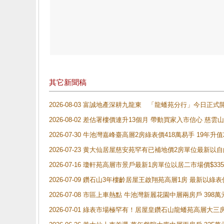
其它新聞稿
2026-08-03 富誠地產深耕九龍東 「龍蟠苑分行」今日
2026-08-02 差估署樓價連升13個月 帶動買家入市信心 慈
2026-07-30 牛池灣嘉峰臺高層2房綠表價418萬易手 19年升值
2026-07-23 黄大仙居屋慈安苑罕有已補地價2房單位最新以
2026-07-16 瓊軒苑高層市景戶最新1房單位以居二市場價$33
2026-07-09 鑽石山3年樓齡居屋王啟翔苑高層1房 最新以綠表
2026-07-08 市區上車熱點 牛池灣新麗花園中層兩房戶 
2026-07-01 綠表市場極罕有！居屋皇鑽石山龍蟠苑高層大三