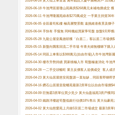
2026-06-26 黃大仙上車首選 萬年戲院大廈中層兩房戶 325
2026-06-18 牛池灣居屋瓊山苑兩房$268萬元未補地價成交
2026-06-11 牛池灣瓊麗苑綠表$270萬成交 一手業主持貨36
2026-06-05 全區最筍私樓 極高層雙景觀 遠挑維港夜景及獅
2026-06-04 手快有 手慢無 同時幾組買家爭筍盤 放盤9
2026-05-28 九龍公屋皇鳳德邨獲「白居二」客以居二市場價$
2026-05-15 新盤向隅客回流二手市場 年青夫婦無樓睇下
2026-05-14 同區上車客以$388萬元(自由市場)入市牛池灣
2026-04-30 樓市升勢持續 買家積極入市 荀盤極速消化 
2026-04-28 一二手交頭暢旺 業主反價客人追價成交 客人
2026-04-23 黃大仙居屋慈安苑盤源一直短缺，同區客即睇
2026-04-16 鑽石山居屋皇龍蟠苑最新2房單位以自由市場價$
2026-04-09 巨無霸3房單位買少見少 黃大仙盈福苑3房戶
2026-04-03 鐵路洋樓超筍盤低銀行估價18%售出 黃大仙豪苑大2
2026-04-02 黃大仙慈愛苑上月錄5宗居二市場成交 最新3房單