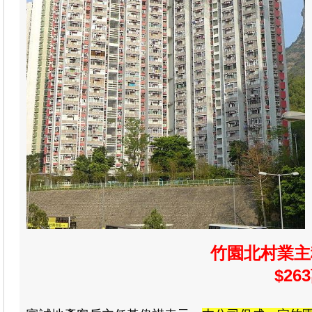
竹園北村業主
$263