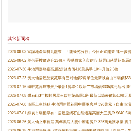
其它新聞稿
2026-08-03 富誠地產深耕九龍東 「龍蟠苑分行」今日正式開業 進
2026-08-02 差估署樓價連升13個月 帶動買家入市信心 慈雲山慈愛苑高層
2026-07-30 牛池灣嘉峰臺高層2房綠表價418萬易手 19年升值2.3倍
2026-07-23 黄大仙居屋慈安苑罕有已補地價2房單位最新以自由市場價$5
2026-07-16 瓊軒苑高層市景戶最新1房單位以居二市場價$335萬元沽出 業
2026-07-09 鑽石山3年樓齡居屋王啟翔苑高層1房 最新以綠表價$513萬元
2026-07-08 市區上車熱點 牛池灣新麗花園中層兩房戶 398萬元（自
2026-07-01 綠表市場極罕有！居屋皇鑽石山龍蟠苑高層大三房戶 $640
2026-06-26 黃大仙上車首選 萬年戲院大廈中層兩房戶 325萬元獲承接 實
2026-06-18 牛池灣居屋瓊山苑兩房$268萬元未補地價成交 獲「白居二」