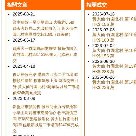
相關文章
相關成交
2025-08-21
2026-07-16
黃大仙 竹園北村 第10座 
業主放盤一星期即賣出 大賺約8.5倍
HK$ 156 萬
綠表客趕居二客出動前入市 黃大仙竹
2026-07-08
園北村高層成交$210萬（綠表價）
黃大仙 竹園北村 第10座 
2025-06-17
HK$ 180 萬
2026-07-02
綠表客一收準買証即買樓 超筍價購入
黃大仙 竹園北村 第10座 
市竹園北村381‘ $160萬元（綠表）成
HK$ 156 萬
交
2026-06-30
2023-04-18
黃大仙 竹園北村 第13座 
HK$ 288 萬
復活長假完結 購買力回流二手市場 睇
2026-06-26
樓預約增加 樓市氣氛上漲 刺激交投回
黃大仙 竹園北村 第14座 
升 黃大仙竹園北村3房單位以居二市場
HK$ 236 萬
價$245萬元成交
2023-03-09
新盤貼市價開售 發展商全力出擊搶客
小業主均對後市充滿信心 收窄議價空
間 市場筍盤速被消化 黃大仙竹園北村
3房單位最新以居二市場價$247萬元成
交