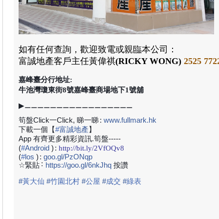
如有任何查詢，歡迎致電或親臨本公司：
富誠地產
客戶主任黃偉祺
(RICKY WONG)
2525 77
2
嘉峰臺分行地址:
牛池灣瓊東街8號嘉峰臺商場地下1號舖
▶⚊⚊⚊⚊⚊⚊⚊⚊⚊⚊⚊⚊⚊⚊⚊⚊⚊
筍盤Click一Click, 睇一睇
:
www.fullmark.hk
下載一個【
#
富誠地產
】
App 有齊更多精彩資訊.筍盤-----
(
#
Android
)
:
http://bit.ly/2VfOQv8
(
#
los
)
:
goo.gl/PzONqp
:
☆緊貼
https://goo.gl/6nkJhq
按讚
#
黃大仙
#
竹園北村
#
公屋
#
成交
#
綠表