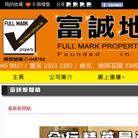
我的收藏
0
個樓盤
分享
/
樂富 2321 2287 /
峻弦、曉暉花園 2345 1286 /
威
最新新聞稿