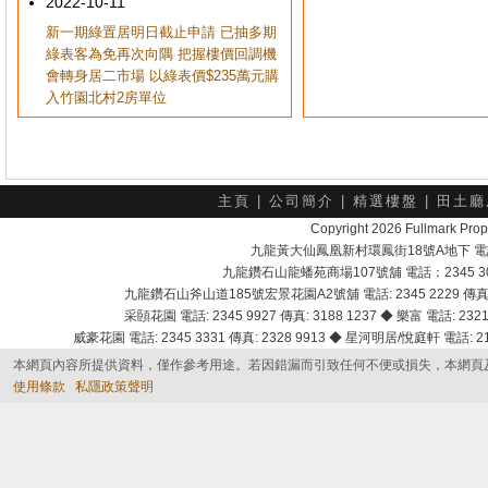
2022-10-11
新一期綠置居明日截止申請 已抽多期
綠表客為免再次向隅 把握樓價回調機
會轉身居二市場 以綠表價$235萬元購
入竹園北村2房單位
主頁
|
公司簡介
|
精選樓盤
|
田土廳
Copyright 2026 Fullmark 
九龍黃大仙鳳凰新村環鳳街18號A地下 電話：232
九龍鑽石山龍蟠苑商場107號舖 電話：2345 303
九龍鑽石山斧山道185號宏景花園A2號舖 電話: 2345 2229 傳真: 
采頣花園 電話: 2345 9927 傳真: 3188 1237 ◆ 樂富 電話: 2321 
威豪花園 電話: 2345 3331 傳真: 2328 9913 ◆ 星河明居/悅庭軒 電話: 2116
本網頁內容所提供資料，僅作參考用途。若因錯漏而引致任何不便或損失，本網頁
使用條款
私隱政策聲明