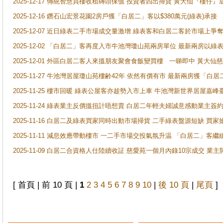
2025-12-17 傳統智慧買樓收租磚頭保值 投資者四出掃貨 黃大仙『樓仔』
2025-12-16 鑽石山宏景花園2房戶獲「白居二」客以$380萬元(綠表)承接
2025-12-07 近日綠表二手市場成交量激增 綠表客和白居二客於市場上
2025-12-02 「白居二」客再度入市牛池灣瓊山苑兩房單位 最新兩房以綠表
2025-12-01 外區白居二客人來搵朋友聚會食飯變買樓 一睇即中 黃大仙
2025-11-27 牛池灣居屋瓊山苑樓齢42年 依然有價有市 最新兩房獲「白居
2025-11-25 樓市回暖 綠表公屋客亦趁勢入市上車 牛池灣新世界居屋嘉
2025-11-24 綠表業主反價搵扭計唔想賣 白居二年輕夫婦誠意感動業主簽約 
2025-11-16 白居二及綠表買家同時出動市場掃貨 二手綠表盤源短缺 
2025-11-11 減息效應帶動樓市 一二手市場交投氣氛升温 「白居二」
2025-11-09 白居二合資格人仕陸續收証 慈愛苑一個月內錄10宗成交 業
[ 首頁 | 前 10 頁 |
1
2
3
4
5
6
7
8
9
10
|
後 10 頁
|
尾頁
]