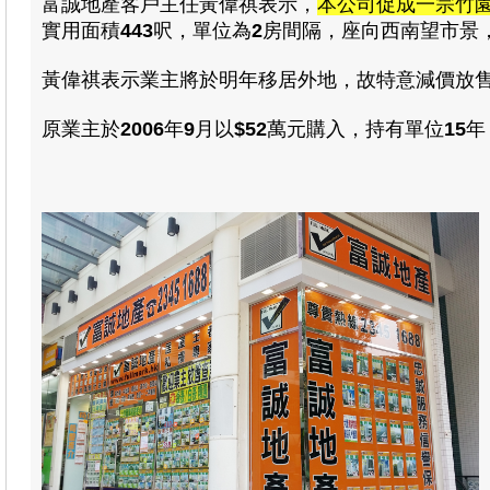
富誠地產客戶主任黃偉祺表示，
本公司促成一宗竹
實用面積
443
呎，單位為
2
房間隔，座向西南望市景
黃偉祺
表示業主將於明年移居外地
，
故特意減價放
原業主於
2006
年
9
月以
$52
萬元購入，持有單位
15
年