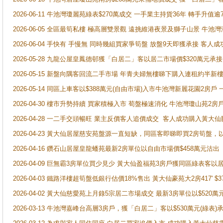
2026-06-11 牛池灣瓊麗苑綠表$270萬成交 一手業主持貨36年 轉手升值逾
2026-06-05 全區最筍私樓 極高層雙景觀 遠挑維港夜景及獅子山景 牛池
2026-06-04 手快有 手慢無 同時幾組買家爭筍盤 放盤9天即獲承接 
2026-05-28 九龍公屋皇鳳德邨獲「白居二」客以居二市場價$320萬元承接
2026-05-15 新盤向隅客回流二手市場 年青夫婦無樓睇下購入連租約半新
2026-05-14 同區上車客以$388萬元(自由市場)入市牛池灣新麗花園2房戶
2026-04-30 樓市升勢持續 買家積極入市 荀盤極速消化 牛池灣瓊山苑2
2026-04-28 一二手交頭暢旺 業主反價客人追價成交 客人成功購入黃大仙
2026-04-23 黃大仙居屋慈安苑盤源一直短缺，同區客即睇即買2房筍盤，
2026-04-16 鑽石山居屋皇龍蟠苑最新2房單位以自由市場價$458萬元沽出
2026-04-09 巨無霸3房單位買少見少 黃大仙盈福苑3房戶獲同區綠表客以
2026-04-03 鐵路洋樓超筍盤低銀行估價18%售出 黃大仙豪苑大2房417' $
2026-04-02 黃大仙慈愛苑上月錄5宗居二市場成交 最新3房單位以$520萬
2026-03-13 牛池灣嘉峰台高層3房戶，獲「白居二」客以$530萬元(綠表)