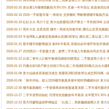
2026-03-12 為求與家人同住同座 白居二買家追價入市 成功購入黃大仙
2026-02-25 差估署1月樓價指數按月升0.5% 見逾一年半高位 投資
2026-02-19 2026一手新盤市場 一馬當先 交投暢旺 帶動整體樓市氣氛
2026-02-18 紅紅火火 馬力十足 黃大仙慈愛苑2房戶業主一手持貨29年 以
2026-02-17 馬年大吉 吉星高照 樓市一馬當先回復升軌 鑽石山宏景花園
2026-02-03 牛池灣私人參建居屋嘉峰台高層2房單位 獲白居二客以居二市
2026-01-31 股市樓市指數雙破頂 創4年半新高 居屋自由市場罕有低市價
2026-01-27 2026西沙一手新盤大賣，連帶二手市場入市氣氛亦同步升
2026-01-22 白居二青年人計劃中籤者陸續收到購買証 二手盤源買小見小
2026-01-15 竹園北邨3房戶業主持貨17年以居二市場價$260萬元沽出大賺$
2026-01-08 黃大仙綠表居屋破頂成交 慈愛苑3期3房套單位成交$558萬（
2026-01-06 「新年伊始」踏入2026樓市氣氛承接年尾旺勢繼續向好 
2025-12-30 樓市氣氛暢旺 一手發展商加快推盤速度清貨 二手市場筍
2025-12-27 二手市道勢頭如虹 代理領先指數創年半新高 全年暫升5.35
2025-12-23 普天同慶聖誕節即將臨近 「白居二」買家繼續搶閘入市 黃