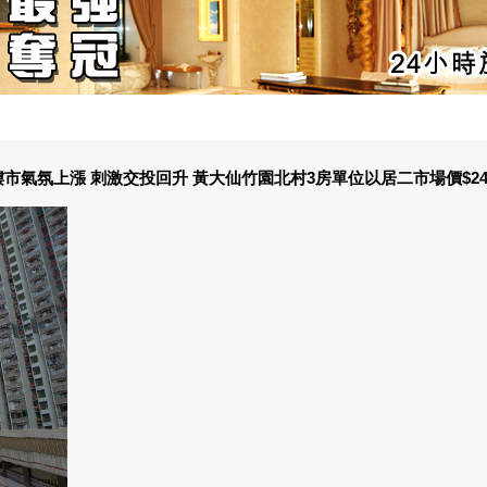
樓市氣氛上漲 刺激交投回升 黃大仙竹園北村3房單位以居二市場價$2