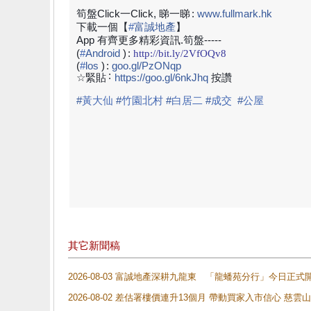
筍盤Click一Click, 睇一睇
:
www.fullmark.hk
下載一個【
#
富誠地產
】
App 有齊更多精彩資訊.筍盤-----
(
#
Android
)
:
http://bit.ly/2VfOQv8
(
#
los
)
:
goo.gl/PzONqp
:
☆緊貼
https://goo.gl/6nkJhq
按讚
#
黃大仙
#
竹園北村
#
白居二
#
成交
#
公屋
其它新聞稿
2026-08-03 富誠地產深耕九龍東 「龍蟠苑分行」今日
2026-08-02 差估署樓價連升13個月 帶動買家入市信心 慈