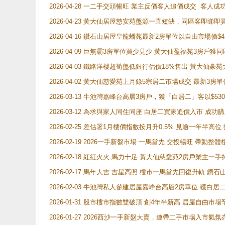
2026-04-28 一二手交頭暢旺 業主反價客人追價成交 客人
2026-04-23 黃大仙居屋慈安苑盤源一直短缺，同區客即睇
2026-04-16 鑽石山居屋皇龍蟠苑最新2房單位以自由市場價$
2026-04-09 巨無霸3房單位買少見少 黃大仙盈福苑3房戶
2026-04-03 鐵路洋樓超筍盤低銀行估價18%售出 黃大仙豪苑大2
2026-04-02 黃大仙慈愛苑上月錄5宗居二市場成交 最新3房單
2026-03-13 牛池灣嘉峰台高層3房戶，獲「白居二」客以$53
2026-03-12 為求與家人同住同座 白居二買家追價入市 成
2026-02-25 差估署1月樓價指數按月升0.5% 見逾一
2026-02-19 2026一手新盤市場 一馬當先 交投暢旺 帶
2026-02-18 紅紅火火 馬力十足 黃大仙慈愛苑2房戶業主一手
2026-02-17 馬年大吉 吉星高照 樓市一馬當先回復升軌 
2026-02-03 牛池灣私人參建居屋嘉峰台高層2房單位 獲白
2026-01-31 股市樓市指數雙破頂 創4年半新高 居屋自由市
2026-01-27 2026西沙一手新盤大賣，連帶二手市場入市