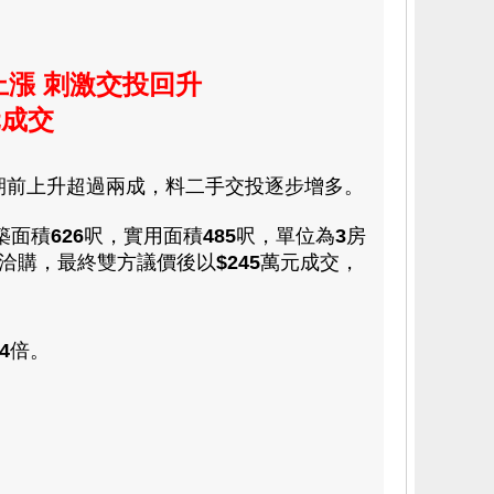
上漲 刺激交投回升
元成交
期前上升超過兩成
，料二手交投逐步增多
。
築
面積
626
呎
，
實用面積
485
呎，單位為
3
房
洽購
，最終
雙方議價後
以
$
245
萬元成交
，
.4
倍
。