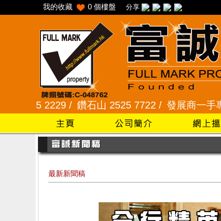
我的收藏
0
個樓盤
分享
229 /
鑽石山 2525 7722 /
發展商一手專組 8101 23
最新新聞稿