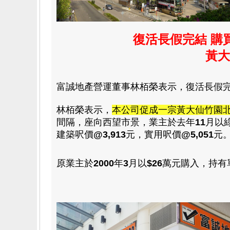
復活長假完結 購
黃大
富誠地產
營運董事林栢榮
表示，
復活長假
林栢榮
表示
，
本公司促成一宗黃大仙竹園
間隔
，座向西望市景，業主於去年
11
月
以
建築呎價
@3,913
元
，
實用呎價
@5,051
元
原業主於
2000
年
3
月以
$26
萬
元購入
，
持有