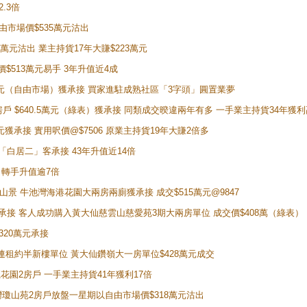
2.3倍
自由市場價$535萬元沽出
5萬元沽出 業主持貨17年大賺$223萬元
價$513萬元易手 3年升值近4成
398萬元（自由市場）獲承接 買家進駐成熟社區「3字頭」圓置業夢
房戶 $640.5萬元（綠表）獲承接 同類成交暌違兩年有多 一手業主持貨34年獲利
萬元獲承接 實用呎價@$7506 原業主持貨19年大賺2倍多
 獲「白居二」客承接 43年升值近14倍
年 轉手升值逾7倍
子山景 牛池灣海港花園大兩房兩廁獲承接 成交$515萬元@9847
天即獲承接 客人成功購入黃大仙慈雲山慈愛苑3期大兩房單位 成交價$408萬（綠表）
320萬元承接
購入連租約半新樓單位 黃大仙鑽嶺大一房單位$428萬元成交
新麗花園2房戶 一手業主持貨41年獲利17倍
牛池灣瓊山苑2房戶放盤一星期以自由市場價$318萬元沽出