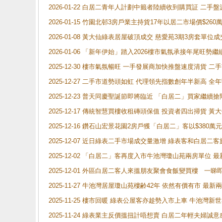
2026-01-22 白居二青年人計劃中籤者陸續收到購買証 二
2026-01-15 竹園北邨3房戶業主持貨17年以居二市場價$260
2026-01-08 黃大仙綠表居屋破頂成交 慈愛苑3期3房套單位成
2026-01-06 「新年伊始」踏入2026樓市氣氛承接年尾旺
2025-12-30 樓市氣氛暢旺 一手發展商加快推盤速度清貨
2025-12-27 二手市道勢頭如虹 代理領先指數創年半新高 全
2025-12-23 普天同慶聖誕節即將臨近 「白居二」買家繼
2025-12-17 傳統智慧買樓收租磚頭保值 投資者四出掃貨 
2025-12-16 鑽石山宏景花園2房戶獲「白居二」客以$380萬元
2025-12-07 近日綠表二手市場成交量激增 綠表客和白居
2025-12-02 「白居二」客再度入市牛池灣瓊山苑兩房單位 
2025-12-01 外區白居二客人來搵朋友聚會食飯變買樓 一睇
2025-11-27 牛池灣居屋瓊山苑樓齢42年 依然有價有市 最
2025-11-25 樓市回暖 綠表公屋客亦趁勢入市上車 牛池
2025-11-24 綠表業主反價搵扭計唔想賣 白居二年輕夫婦誠意