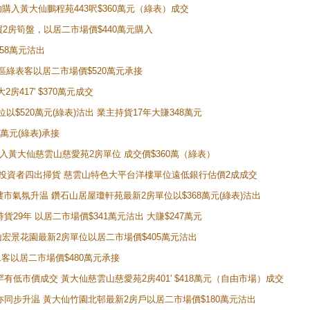
成功購入黃大仙鵬程苑443呎$360萬元（綠表）成交
即買2房筍盤，以居二市場價$440萬元購入
458萬元沽出
獲同區綠表客以居二市場價$520萬元承接
房417' $370萬元成交
位以$520萬元(綠表)沽出 業主持貨17年大賺348萬元
0萬元(綠表)承接
功購入黃大仙慈雲山慈愛苑2房單位 成交價$360萬（綠表）
年半高位 投資者四出掃貨 慈雲山特色大平台洋樓單位遠低銀行估價2成成交
動整體樓市氣氛升温 鑽石山居屋瓊軒苑最新2房單位以$368萬元(綠表)沽出
持貨29年 以居二市場價$341萬元沽出 大賺$247萬元
鑽石山宏景花園最新2房單位以居二市場價$405萬元沽出
居二客以居二市場價$480萬元承接
場罕有低市價成交 黃大仙慈雲山慈愛苑2房401' $418萬元（自由市場）成交
氣氛亦同步升温 黃大仙竹園北邨最新2房戶以居二市場價$180萬元沽出