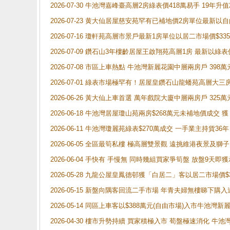
2026-07-30 牛池灣嘉峰臺高層2房綠表價418萬易手 19年升值
2026-07-23 黄大仙居屋慈安苑罕有已補地價2房單位最新以
2026-07-16 瓊軒苑高層市景戶最新1房單位以居二市場價$33
2026-07-09 鑽石山3年樓齡居屋王啟翔苑高層1房 最新以綠表
2026-07-08 市區上車熱點 牛池灣新麗花園中層兩房戶 
2026-07-01 綠表市場極罕有！居屋皇鑽石山龍蟠苑高層大三
2026-06-26 黃大仙上車首選 萬年戲院大廈中層兩房戶 325
2026-06-18 牛池灣居屋瓊山苑兩房$268萬元未補地價成交
2026-06-11 牛池灣瓊麗苑綠表$270萬成交 一手業主持貨36
2026-06-05 全區最筍私樓 極高層雙景觀 遠挑維港夜景及獅
2026-06-04 手快有 手慢無 同時幾組買家爭筍盤 放盤9
2026-05-28 九龍公屋皇鳳德邨獲「白居二」客以居二市場價$
2026-05-15 新盤向隅客回流二手市場 年青夫婦無樓睇下
2026-05-14 同區上車客以$388萬元(自由市場)入市牛池灣
2026-04-30 樓市升勢持續 買家積極入市 荀盤極速消化 