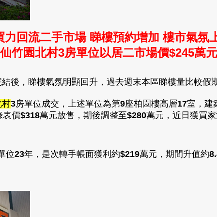
買力回流二手市場 睇樓預約增加 樓市氣氛
仙竹園北村3房單位以居二市場價$245萬
完結後
，睇樓氣氛明顯回升
，
過去週末本區睇樓量比較假
北村
3
房
單位
成交
，
上述單位為第
9
座柏園樓高層
17
室
，
建
綠表價
$
318
萬元放售
，期後調整至
$
280
萬元
，近日獲買家
。
單位
23
年，是次轉手帳面獲利約
$219
萬元
，期間升值
約
8