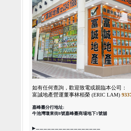
如有任何查詢，歡迎致電或親臨本公司：
富誠地產
營運董事林栢榮 (ERIC LAM)
933
嘉峰臺分行地址:
牛池灣瓊東街8號嘉峰臺商場地下1號舖
▶⚊⚊⚊⚊⚊⚊⚊⚊⚊⚊⚊⚊⚊⚊⚊⚊⚊