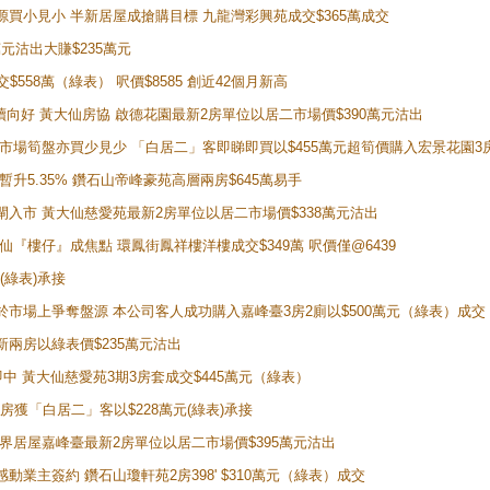
手盤源買小見小 半新居屋成搶購目標 九龍灣彩興苑成交$365萬成交
萬元沽出大賺$235萬元
交$558萬（綠表） 呎價$8585 創近42個月新高
勢繼續向好 黃大仙房協 啟德花園最新2房單位以居二市場價$390萬元沽出
 二手市場筍盤亦買少見少 「白居二」客即睇即買以$455萬元超筍價購入宏景花園3
年暫升5.35% 鑽石山帝峰豪苑高層兩房$645萬易手
續搶閘入市 黃大仙慈愛苑最新2房單位以居二市場價$338萬元沽出
黃大仙『樓仔』成焦點 環鳳街鳳祥樓洋樓成交$349萬 呎價僅@6439
(綠表)承接
二客於市場上爭奪盤源 本公司客人成功購入嘉峰臺3房2廁以$500萬元（綠表）成交
最新兩房以綠表價$235萬元沽出
即中 黃大仙慈愛苑3期3房套成交$445萬元（綠表）
新兩房獲「白居二」客以$228萬元(綠表)承接
灣新世界居屋嘉峰臺最新2房單位以居二市場價$395萬元沽出
感動業主簽約 鑽石山瓊軒苑2房398' $310萬元（綠表）成交