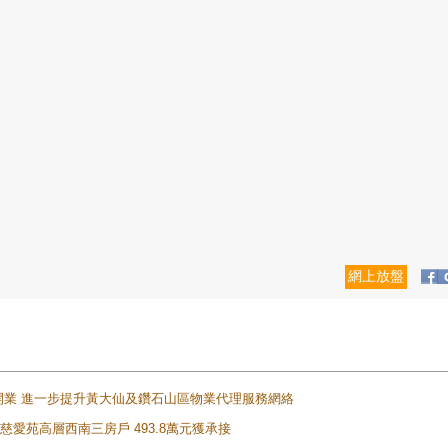
網上放盤
正式開業 進一步提升黃大仙及鑽石山區物業代理服務網絡
雲山慈愛苑高層西南三房戶 493.8萬元獲承接