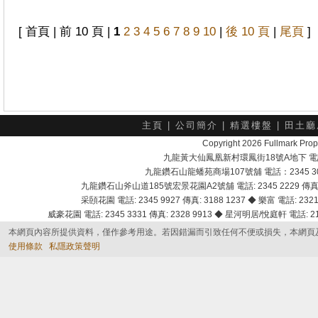
[ 首頁 | 前 10 頁 |
1
2
3
4
5
6
7
8
9
10
|
後 10 頁
|
尾頁
]
主頁
|
公司簡介
|
精選樓盤
|
田土廳
Copyright 2026 Fullmark 
九龍黃大仙鳳凰新村環鳳街18號A地下 電話：232
九龍鑽石山龍蟠苑商場107號舖 電話：2345 303
九龍鑽石山斧山道185號宏景花園A2號舖 電話: 2345 2229 傳真: 
采頣花園 電話: 2345 9927 傳真: 3188 1237 ◆ 樂富 電話: 2321 
威豪花園 電話: 2345 3331 傳真: 2328 9913 ◆ 星河明居/悅庭軒 電話: 2116
本網頁內容所提供資料，僅作參考用途。若因錯漏而引致任何不便或損失，本網頁
使用條款
私隱政策聲明