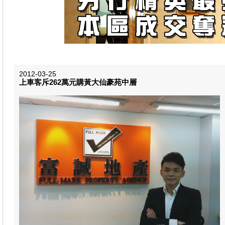
2012-03-25
上車客斥262萬元購​黃大仙豪苑中層