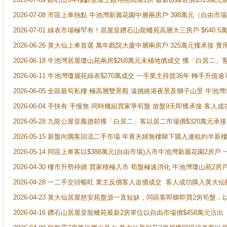
2026-07-08 市區上車熱點 牛池灣新麗花園中層兩房戶 398萬元（自
2026-07-01 綠表市場極罕有！居屋皇鑽石山龍蟠苑高層大三房戶 $640
2026-06-26 黃大仙上車首選 萬年戲院大廈中層兩房戶 325萬元獲承接 實
2026-06-18 牛池灣居屋瓊山苑兩房$268萬元未補地價成交 獲「白居二」
2026-06-11 牛池灣瓊麗苑綠表$270萬成交 一手業主持貨36年 轉手升值逾
2026-06-05 全區最筍私樓 極高層雙景觀 遠挑維港夜景及獅子山景 牛池
2026-06-04 手快有 手慢無 同時幾組買家爭筍盤 放盤9天即獲承接 
2026-05-28 九龍公屋皇鳳德邨獲「白居二」客以居二市場價$320萬元承接
2026-05-15 新盤向隅客回流二手市場 年青夫婦無樓睇下購入連租約半新
2026-05-14 同區上車客以$388萬元(自由市場)入市牛池灣新麗花園2房戶
2026-04-30 樓市升勢持續 買家積極入市 荀盤極速消化 牛池灣瓊山苑2
2026-04-28 一二手交頭暢旺 業主反價客人追價成交 客人成功購入黃大仙
2026-04-23 黃大仙居屋慈安苑盤源一直短缺，同區客即睇即買2房筍盤，
2026-04-16 鑽石山居屋皇龍蟠苑最新2房單位以自由市場價$458萬元沽出