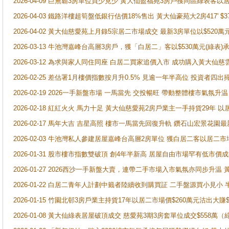
2026-04-09 巨無霸3房單位買少見少 黃大仙盈福苑3房戶獲同區綠表客以
2026-04-03 鐵路洋樓超筍盤低銀行估價18%售出 黃大仙豪苑大2房417' $
2026-04-02 黃大仙慈愛苑上月錄5宗居二市場成交 最新3房單位以$520萬
2026-03-13 牛池灣嘉峰台高層3房戶，獲「白居二」客以$530萬元(綠表)
2026-03-12 為求與家人同住同座 白居二買家追價入市 成功購入黃大仙
2026-02-25 差估署1月樓價指數按月升0.5% 見逾一年半高位 投資
2026-02-19 2026一手新盤市場 一馬當先 交投暢旺 帶動整體樓市氣氛
2026-02-18 紅紅火火 馬力十足 黃大仙慈愛苑2房戶業主一手持貨29年 以
2026-02-17 馬年大吉 吉星高照 樓市一馬當先回復升軌 鑽石山宏景花園
2026-02-03 牛池灣私人參建居屋嘉峰台高層2房單位 獲白居二客以居二市
2026-01-31 股市樓市指數雙破頂 創4年半新高 居屋自由市場罕有低市價
2026-01-27 2026西沙一手新盤大賣，連帶二手市場入市氣氛亦同步升
2026-01-22 白居二青年人計劃中籤者陸續收到購買証 二手盤源買小見小
2026-01-15 竹園北邨3房戶業主持貨17年以居二市場價$260萬元沽出大賺$
2026-01-08 黃大仙綠表居屋破頂成交 慈愛苑3期3房套單位成交$558萬（