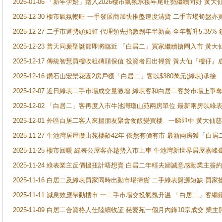
2026-01-06 「新年伊始」踏入2026樓市氣氛承接年尾旺勢繼續向好 
2025-12-30 樓市氣氛暢旺 一手發展商加快推盤速度清貨 二手市場筍
2025-12-27 二手市道勢頭如虹 代理領先指數創年半新高 全年暫升5.35
2025-12-23 普天同慶聖誕節即將臨近 「白居二」買家繼續搶閘入市 黃
2025-12-17 傳統智慧買樓收租磚頭保值 投資者四出掃貨 黃大仙『樓仔』
2025-12-16 鑽石山宏景花園2房戶獲「白居二」客以$380萬元(綠表)承接
2025-12-07 近日綠表二手市場成交量激增 綠表客和白居二客於市場上
2025-12-02 「白居二」客再度入市牛池灣瓊山苑兩房單位 最新兩房以綠表
2025-12-01 外區白居二客人來搵朋友聚會食飯變買樓 一睇即中 黃大仙
2025-11-27 牛池灣居屋瓊山苑樓齢42年 依然有價有市 最新兩房獲「白居
2025-11-25 樓市回暖 綠表公屋客亦趁勢入市上車 牛池灣新世界居屋嘉
2025-11-24 綠表業主反價搵扭計唔想賣 白居二年輕夫婦誠意感動業主簽約 
2025-11-16 白居二及綠表買家同時出動市場掃貨 二手綠表盤源短缺 
2025-11-11 減息效應帶動樓市 一二手市場交投氣氛升温 「白居二」
2025-11-09 白居二合資格人仕陸續收証 慈愛苑一個月內錄10宗成交 業