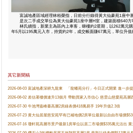
富誠地產區域經理林栢榮指，日前分行錄得黃大仙豪苑1座中層H
是次二手成交單位為黃大仙豪苑1座中層H室，建築面積640方呎
林氏續指，新業主為區內上車客，睇樓約2星期，以262萬元購入
年5月以195萬元入市，持貨約2年，成交帳面賺67萬元，單位升值
其它新聞稿
2026-08-03 富誠地產深耕九龍東 「龍蟠苑分行」今日正式開業 進
2026-08-02 差估署樓價連升13個月 帶動買家入市信心 慈雲山慈愛苑高層
2026-07-30 牛池灣嘉峰臺高層2房綠表價418萬易手 19年升值2.3倍
2026-07-23 黄大仙居屋慈安苑罕有已補地價2房單位最新以自由市場價$5
2026-07-16 瓊軒苑高層市景戶最新1房單位以居二市場價$335萬元沽出 業
2026-07-09 鑽石山3年樓齡居屋王啟翔苑高層1房 最新以綠表價$513萬元