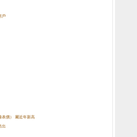
房戶
（綠表價） 屬近年新高
沽出