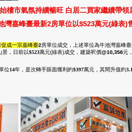
開始樓市氣氛持續暢旺 白居二買家繼續帶領
池灣嘉峰臺最新2房單位以$523
萬元(綠表)
司促成一宗嘉峰臺
2
房單位成交
，
上述單位為牛池灣嘉峰臺
山景
，日前以
$523
萬元(綠表)成交
，
建築呎價
@10,356
元
單位
14
年
，
是次轉手
賬面獲利約
$397
萬
元
，
其間升值約
3.