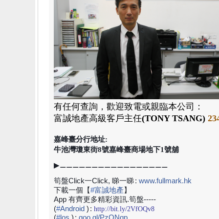
有任何查詢，歡迎致電或親臨本公司：
富誠地產高級
客戶主任
(TONY TSANG)
23
嘉峰臺分行地址:
牛池灣瓊東街8號嘉峰臺商場地下1號舖
▶⚊⚊⚊⚊⚊⚊⚊⚊⚊⚊⚊⚊⚊⚊⚊⚊⚊
筍盤Click一Click, 睇一睇
:
www.fullmark.hk
下載一個【
#
富誠地產
】
App 有齊更多精彩資訊.筍盤-----
(
#
Android
)
:
http://bit.ly/2VfOQv8
(
#
los
)
:
goo.gl/PzONqp