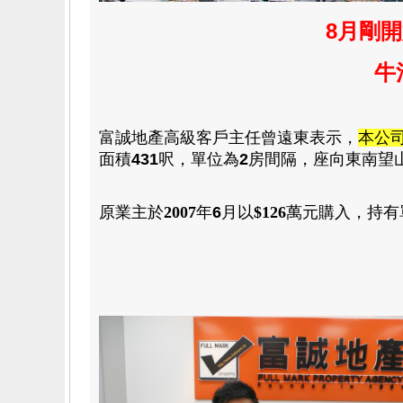
8月剛
牛
富誠地產高級客戶主任曾遠東表示
，
本公
面積
431
呎
，
單位為
2
房
間隔
，
座向東南望
原業主於
2007
年
6
月
以
$126
萬元
購入
，
持有