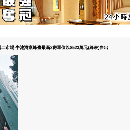
市場 牛池灣嘉峰臺最新2房單位以$523萬元(綠表)售出