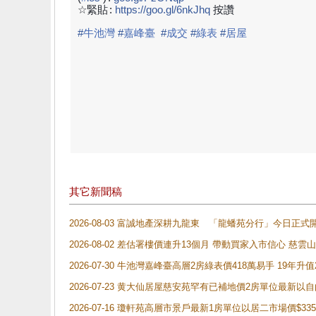
☆緊貼
:
https://goo.gl/6nkJhq
按讚
#
牛池灣
#
嘉峰臺
#
成交
#
綠表
#
居屋
其它新聞稿
2026-08-03 富誠地產深耕九龍東 「龍蟠苑分行」今日
2026-08-02 差估署樓價連升13個月 帶動買家入市信心 慈
2026-07-30 牛池灣嘉峰臺高層2房綠表價418萬易手 19年升值
2026-07-23 黄大仙居屋慈安苑罕有已補地價2房單位最新以
2026-07-16 瓊軒苑高層市景戶最新1房單位以居二市場價$33