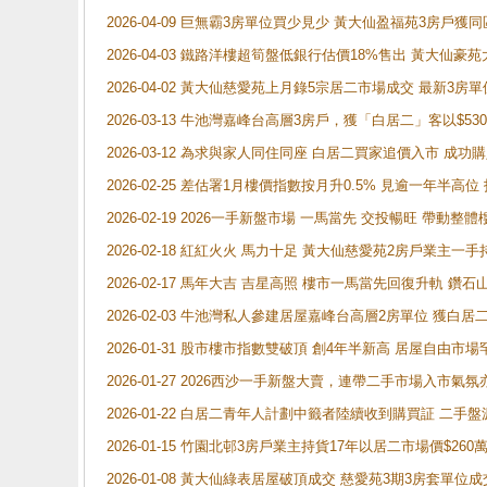
2026-04-09 巨無霸3房單位買少見少 黃大仙盈福苑3房戶
2026-04-03 鐵路洋樓超筍盤低銀行估價18%售出 黃大仙豪苑大2
2026-04-02 黃大仙慈愛苑上月錄5宗居二市場成交 最新3房單
2026-03-13 牛池灣嘉峰台高層3房戶，獲「白居二」客以$53
2026-03-12 為求與家人同住同座 白居二買家追價入市 成
2026-02-25 差估署1月樓價指數按月升0.5% 見逾一
2026-02-19 2026一手新盤市場 一馬當先 交投暢旺 帶
2026-02-18 紅紅火火 馬力十足 黃大仙慈愛苑2房戶業主一手
2026-02-17 馬年大吉 吉星高照 樓市一馬當先回復升軌 
2026-02-03 牛池灣私人參建居屋嘉峰台高層2房單位 獲白
2026-01-31 股市樓市指數雙破頂 創4年半新高 居屋自由市
2026-01-27 2026西沙一手新盤大賣，連帶二手市場入市
2026-01-22 白居二青年人計劃中籤者陸續收到購買証 二
2026-01-15 竹園北邨3房戶業主持貨17年以居二市場價$260
2026-01-08 黃大仙綠表居屋破頂成交 慈愛苑3期3房套單位成