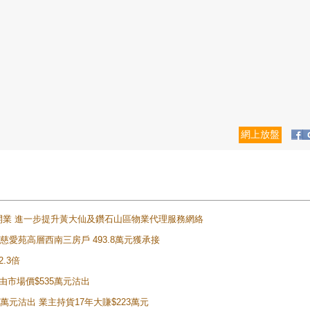
網上放盤
正式開業 進一步提升黃大仙及鑽石山區物業代理服務網絡
雲山慈愛苑高層西南三房戶 493.8萬元獲承接
2.3倍
自由市場價$535萬元沽出
5萬元沽出 業主持貨17年大賺$223萬元