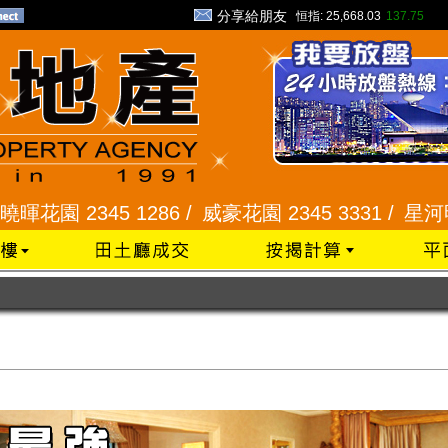
分享給朋友
恒指:
25,668.03
137.75
5 1286 /
威豪花園 2345 3331 /
星河明居、悅庭軒 2