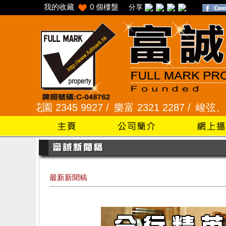
我的收藏
0
個樓盤
分享
345 9927 /
樂富 2321 2287 /
峻弦、曉暉花園 234
最新新聞稿