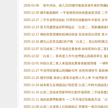
2026-01-06 「新年伊始」踏入2026樓市氣氛承接年尾旺
2025-12-30 樓市氣氛暢旺 一手發展商加快推盤速度清貨
2025-12-27 二手市道勢頭如虹 代理領先指數創年半新高 全
2025-12-23 普天同慶聖誕節即將臨近 「白居二」買家繼
2025-12-17 傳統智慧買樓收租磚頭保值 投資者四出掃貨 
2025-12-16 鑽石山宏景花園2房戶獲「白居二」客以$380萬元
2025-12-07 近日綠表二手市場成交量激增 綠表客和白居
2025-12-02 「白居二」客再度入市牛池灣瓊山苑兩房單位 
2025-12-01 外區白居二客人來搵朋友聚會食飯變買樓 一睇
2025-11-27 牛池灣居屋瓊山苑樓齢42年 依然有價有市 最
2025-11-25 樓市回暖 綠表公屋客亦趁勢入市上車 牛池
2025-11-24 綠表業主反價搵扭計唔想賣 白居二年輕夫婦誠意
2025-11-16 白居二及綠表買家同時出動市場掃貨 二手綠
2025-11-11 減息效應帶動樓市 一二手市場交投氣氛升温
2025-11-09 白居二合資格人仕陸續收証 慈愛苑一個月內錄