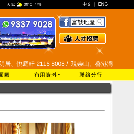
中文
|
ENG
天氣:
30°C
77%
116 8008 /
現崇山、譽港灣 2345 9926 /
藍田 2