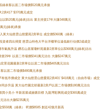
獲同區綠表客以居二市場價$520萬元承接
房417' $370萬元成交
位以$520萬元(綠表)沽出 業主持貨17年大賺348萬元
0萬元(綠表)承接
功購入黃大仙慈雲山慈愛苑2房單位 成交價$360萬（綠表）
年半高位 投資者四出掃貨 慈雲山特色大平台洋樓單位遠低銀行估價2成成交
動整體樓市氣氛升温 鑽石山居屋瓊軒苑最新2房單位以$368萬元(綠表)沽出
持貨29年 以居二市場價$341萬元沽出 大賺$247萬元
鑽石山宏景花園最新2房單位以居二市場價$405萬元沽出
居二客以居二市場價$480萬元承接
場罕有低市價成交 黃大仙慈雲山慈愛苑2房401' $418萬元（自由市場）成交
氣氛亦同步升温 黃大仙竹園北邨最新2房戶以居二市場價$180萬元沽出
手盤源買小見小 半新居屋成搶購目標 九龍灣彩興苑成交$365萬成交
萬元沽出大賺$235萬元
交$558萬（綠表） 呎價$8585 創近42個月新高