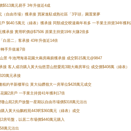
價$513萬元易手 3年升值近4成
398萬元（自由市場）獲承接 買家進駐成熟社區「3字頭」圓置業夢
房戶 $640.5萬元（綠表）獲承接 同類成交暌違兩年有多 一手業主持貨34年獲利
萬元獲承接 實用呎價@$7506 原業主持貨19年大賺2倍多
 獲「白居二」客承接 43年升值近14倍
年 轉手升值逾7倍
子山景 牛池灣海港花園大兩房兩廁獲承接 成交$515萬元@9847
天即獲承接 客人成功購入黃大仙慈雲山慈愛苑3期大兩房單位 成交價$408萬（綠表）
320萬元承接
購入連租約半新樓單位 黃大仙鑽嶺大一房單位$428萬元成交
新麗花園2房戶 一手業主持貨41年獲利17倍
牛池灣瓊山苑2房戶放盤一星期以自由市場價$318萬元沽出
成功購入黃大仙鵬程苑443呎$360萬元（綠表）成交
即買2房筍盤，以居二市場價$440萬元購入
458萬元沽出