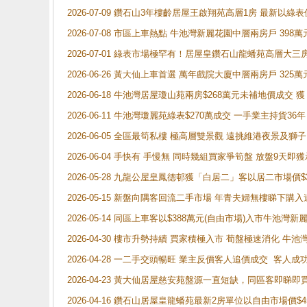
2026-07-09 鑽石山3年樓齡居屋王啟翔苑高層1房 最新以綠表
2026-07-08 市區上車熱點 牛池灣新麗花園中層兩房戶 
2026-07-01 綠表市場極罕有！居屋皇鑽石山龍蟠苑高層大三
2026-06-26 黃大仙上車首選 萬年戲院大廈中層兩房戶 325
2026-06-18 牛池灣居屋瓊山苑兩房$268萬元未補地價成交
2026-06-11 牛池灣瓊麗苑綠表$270萬成交 一手業主持貨36
2026-06-05 全區最筍私樓 極高層雙景觀 遠挑維港夜景及獅
2026-06-04 手快有 手慢無 同時幾組買家爭筍盤 放盤9
2026-05-28 九龍公屋皇鳳德邨獲「白居二」客以居二市場價$
2026-05-15 新盤向隅客回流二手市場 年青夫婦無樓睇下
2026-05-14 同區上車客以$388萬元(自由市場)入市牛池灣
2026-04-30 樓市升勢持續 買家積極入市 荀盤極速消化 
2026-04-28 一二手交頭暢旺 業主反價客人追價成交 客人
2026-04-23 黃大仙居屋慈安苑盤源一直短缺，同區客即睇
2026-04-16 鑽石山居屋皇龍蟠苑最新2房單位以自由市場價$