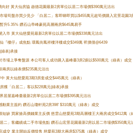
勢繼續向好 黃大仙房協 啟德花園最新2房單位以居二市場價$390萬元沽出
 二手市場筍盤亦買少見少 「白居二」客即睇即買以$455萬元超筍價購入宏景花園3
年暫升5.35% 鑽石山帝峰豪苑高層兩房$645萬易手
續搶閘入市 黃大仙慈愛苑最新2房單位以居二市場價$338萬元沽出
黃大仙『樓仔』成焦點 環鳳街鳳祥樓洋樓成交$349萬 呎價僅@6439
(綠表)承接
二客於市場上爭奪盤源 本公司客人成功購入嘉峰臺3房2廁以$500萬元（綠表）成交
最新兩房以綠表價$235萬元沽出
即中 黃大仙慈愛苑3期3房套成交$445萬元（綠表）
新兩房獲「白居二」客以$228萬元(綠表)承接
灣新世界居屋嘉峰臺最新2房單位以居二市場價$395萬元沽出
感動業主簽約 鑽石山瓊軒苑2房398' $310萬元（綠表）成交
表盤源短缺 買家搶高價錢業主反價 慈雲山慈愛苑3期高層樓王大兩房成交$412萬
 「白居二」客繼續成二手市場焦點 鑽石山宏景花園最新2房以居二市場價$350萬元
10宗成交 業主開始反價惜售 慈愛苑3期大兩房$375萬（綠表）成交