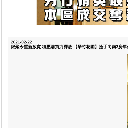
2021-02-22
限聚令重新放寬 積壓購買力釋放 【翠竹花園】搶手向南3房單位罕