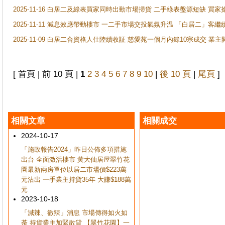
2025-11-16 白居二及綠表買家同時出動市場掃貨 二手綠表盤源短缺 
2025-11-11 減息效應帶動樓市 一二手市場交投氣氛升温 「白居二」
2025-11-09 白居二合資格人仕陸續收証 慈愛苑一個月內錄10宗成交 業
[ 首頁 | 前 10 頁 |
1
2
3
4
5
6
7
8
9
10
|
後 10 頁
|
尾頁
]
相關文章
相關成交
2024-10-17
「施政報告2024」昨日公佈多項措施
出台 全面激活樓市 黃大仙居屋翠竹花
園最新兩房單位以居二市場價$223萬
元沽出 一手業主持貨35年 大賺$188萬
元
2023-10-18
「減辣、徹辣」消息 市場傳得如火如
荼 持貨業主加緊散貸 【翠竹花園】一