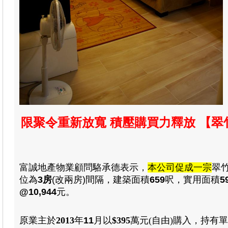
限聚令重新放寬 積壓購買力釋放
【翠
富誠
地產物業顧問駱承德
表示，
本公司促成一宗
翠
位為
3房
(改兩房)間隔
，
建築面積
659
呎
，
實用
面積
5
@10,944
元。
原業主於
2013
年
11
月
以
$395
萬元(自由)
購入
，
持有單