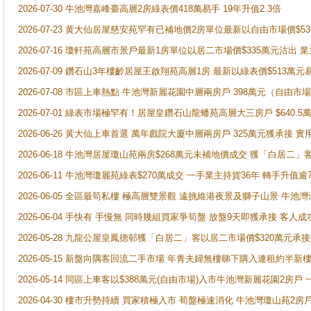
2026-07-30 牛池灣嘉峰臺高層2房綠表價418萬易手 19年升值2.3倍
2026-07-23 黄大仙居屋慈安苑罕有已補地價2房單位最新以自由市場價$5
2026-07-16 瓊軒苑高層市景戶最新1房單位以居二市場價$335萬元沽出 業
2026-07-09 鑽石山3年樓齡居屋王啟翔苑高層1房 最新以綠表價$513萬元
2026-07-08 市區上車熱點 牛池灣新麗花園中層兩房戶 398萬元（自
2026-07-01 綠表市場極罕有！居屋皇鑽石山龍蟠苑高層大三房戶 $640
2026-06-26 黃大仙上車首選 萬年戲院大廈中層兩房戶 325萬元獲承接 實
2026-06-18 牛池灣居屋瓊山苑兩房$268萬元未補地價成交 獲「白居二」
2026-06-11 牛池灣瓊麗苑綠表$270萬成交 一手業主持貨36年 轉手升值逾
2026-06-05 全區最筍私樓 極高層雙景觀 遠挑維港夜景及獅子山景 牛池
2026-06-04 手快有 手慢無 同時幾組買家爭筍盤 放盤9天即獲承接 
2026-05-28 九龍公屋皇鳳德邨獲「白居二」客以居二市場價$320萬元承接
2026-05-15 新盤向隅客回流二手市場 年青夫婦無樓睇下購入連租約半新
2026-05-14 同區上車客以$388萬元(自由市場)入市牛池灣新麗花園2房戶
2026-04-30 樓市升勢持續 買家積極入市 荀盤極速消化 牛池灣瓊山苑2