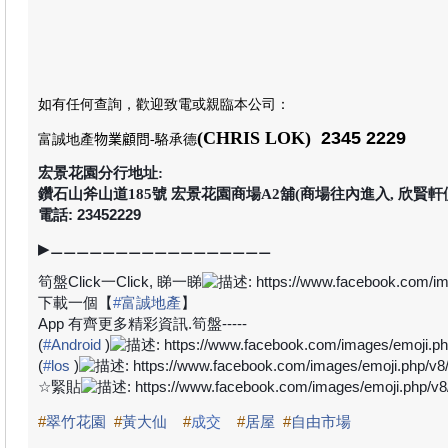
如有任何查詢，歡迎致電或親臨本公司
：
(CHRIS LOK)
2345 2229
富誠地產
物業顧問
-駱承德
宏景花園分行地址:
鑽石山斧山道185號 宏景花園商場A2舖(商場往內進入, 欣賢軒
電話: 23452229
▶
⚊⚊⚊⚊⚊⚊⚊⚊⚊⚊⚊⚊⚊⚊⚊⚊⚊
筍盤
Click
一
Click,
睇一睇
下載一個【
#
富誠地產
】
App
有齊更多精彩資訊
.
筍盤
-----
(
#
Android
)
(
#
los
)
☆
緊貼
#
翠竹花園
#
黃大仙
#
成交
#
居屋
#
自由市場