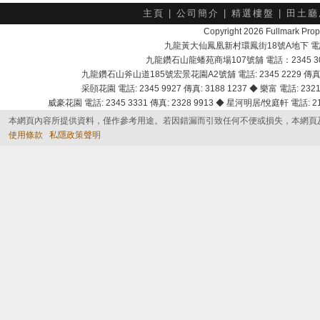
主頁
|
公司簡介
|
精選樓盤
|
田土廳
Copyright 2026 Fullmark 
九龍黃大仙鳳凰新村環鳳街18號A地下 電話：232
九龍鑽石山龍蟠苑商場107號舖 電話：2345 303
九龍鑽石山斧山道185號宏景花園A2號舖 電話: 2345 2229 傳真: 
采頣花園 電話: 2345 9927 傳真: 3188 1237 ◆ 樂富 電話: 2321 
威豪花園 電話: 2345 3331 傳真: 2328 9913 ◆ 星河明居/悅庭軒 電話: 2116
本網頁內容所提供資料，僅作參考用途。若因錯漏而引致任何不便或損失，本網頁
使用條款
私隱政策聲明