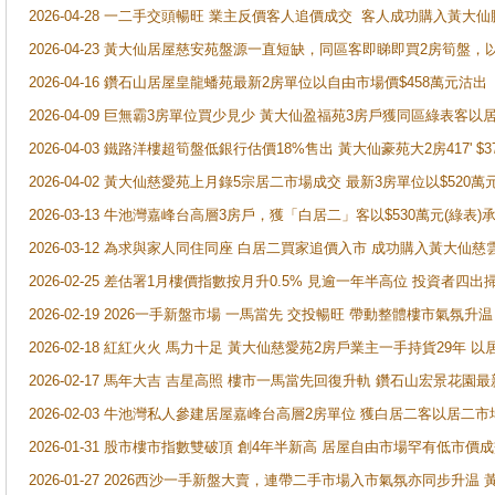
2026-04-28 一二手交頭暢旺 業主反價客人追價成交 客人成功購入黃大仙
2026-04-23 黃大仙居屋慈安苑盤源一直短缺，同區客即睇即買2房筍盤，
2026-04-16 鑽石山居屋皇龍蟠苑最新2房單位以自由市場價$458萬元沽出
2026-04-09 巨無霸3房單位買少見少 黃大仙盈福苑3房戶獲同區綠表客以
2026-04-03 鐵路洋樓超筍盤低銀行估價18%售出 黃大仙豪苑大2房417' $
2026-04-02 黃大仙慈愛苑上月錄5宗居二市場成交 最新3房單位以$520萬
2026-03-13 牛池灣嘉峰台高層3房戶，獲「白居二」客以$530萬元(綠表)
2026-03-12 為求與家人同住同座 白居二買家追價入市 成功購入黃大仙
2026-02-25 差估署1月樓價指數按月升0.5% 見逾一年半高位 投資
2026-02-19 2026一手新盤市場 一馬當先 交投暢旺 帶動整體樓市氣氛
2026-02-18 紅紅火火 馬力十足 黃大仙慈愛苑2房戶業主一手持貨29年 以
2026-02-17 馬年大吉 吉星高照 樓市一馬當先回復升軌 鑽石山宏景花園
2026-02-03 牛池灣私人參建居屋嘉峰台高層2房單位 獲白居二客以居二市
2026-01-31 股市樓市指數雙破頂 創4年半新高 居屋自由市場罕有低市價
2026-01-27 2026西沙一手新盤大賣，連帶二手市場入市氣氛亦同步升