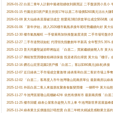
2026-01-22 白居二青年人計劃中籤者陸續收到購買証 二手盤源買小見小
2026-01-15 竹園北邨3房戶業主持貨17年以居二市場價$260萬元沽出大賺$
2026-01-08 黃大仙綠表居屋破頂成交 慈愛苑3期3房套單位成交$558萬（
2026-01-06 「新年伊始」踏入2026樓市氣氛承接年尾旺勢繼續向好 
2025-12-30 樓市氣氛暢旺 一手發展商加快推盤速度清貨 二手市場筍
2025-12-27 二手市道勢頭如虹 代理領先指數創年半新高 全年暫升5.35
2025-12-23 普天同慶聖誕節即將臨近 「白居二」買家繼續搶閘入市 黃
2025-12-17 傳統智慧買樓收租磚頭保值 投資者四出掃貨 黃大仙『樓仔』
2025-12-16 鑽石山宏景花園2房戶獲「白居二」客以$380萬元(綠表)承接
2025-12-07 近日綠表二手市場成交量激增 綠表客和白居二客於市場上
2025-12-02 「白居二」客再度入市牛池灣瓊山苑兩房單位 最新兩房以綠表
2025-12-01 外區白居二客人來搵朋友聚會食飯變買樓 一睇即中 黃大仙
2025-11-27 牛池灣居屋瓊山苑樓齢42年 依然有價有市 最新兩房獲「白居
2025-11-25 樓市回暖 綠表公屋客亦趁勢入市上車 牛池灣新世界居屋嘉
2025-11-24 綠表業主反價搵扭計唔想賣 白居二年輕夫婦誠意感動業主簽約 