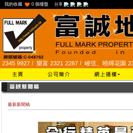
我的收藏
0
個樓盤
分享
/
樂富 2321 2287 /
峻弦、曉暉花園 2345 1286 /
威
最新新聞稿