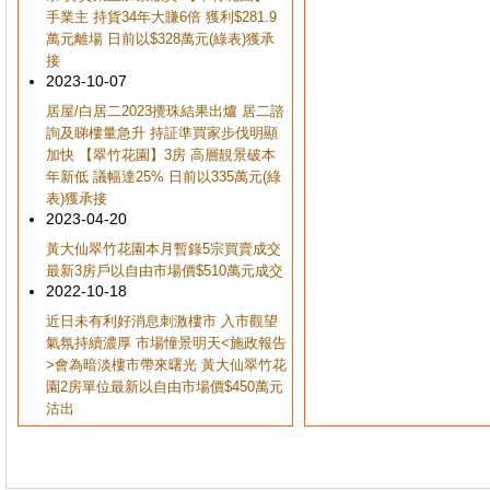
手業主 持貨34年大賺6倍 獲利$281.9
萬元離場 日前以$328萬元(綠表)獲承
接
2023-10-07
居屋/白居二2023攪珠結果出爐 居二諮
詢及睇樓量急升 持証準買家步伐明顯
加快 【翠竹花園】3房 高層靚景破本
年新低 議幅達25% 日前以335萬元(綠
表)獲承接
2023-04-20
黃大仙翠竹花園本月暫錄5宗買賣成交
最新3房戶以自由市場價$510萬元成交
2022-10-18
近日未有利好消息刺激樓市 入市觀望
氣氛持續濃厚 市場憧景明天<施政報告
>會為暗淡樓市帶來曙光 黃大仙翠竹花
園2房單位最新以自由市場價$450萬元
沽出