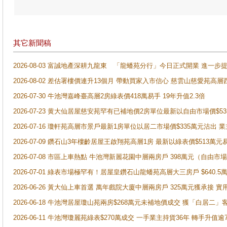
其它新聞稿
2026-08-03 富誠地產深耕九龍東 「龍蟠苑分行」今日正式開業 進
2026-08-02 差估署樓價連升13個月 帶動買家入市信心 慈雲山慈愛苑高層
2026-07-30 牛池灣嘉峰臺高層2房綠表價418萬易手 19年升值2.3倍
2026-07-23 黄大仙居屋慈安苑罕有已補地價2房單位最新以自由市場價$5
2026-07-16 瓊軒苑高層市景戶最新1房單位以居二市場價$335萬元沽出 業
2026-07-09 鑽石山3年樓齡居屋王啟翔苑高層1房 最新以綠表價$513萬元
2026-07-08 市區上車熱點 牛池灣新麗花園中層兩房戶 398萬元（自
2026-07-01 綠表市場極罕有！居屋皇鑽石山龍蟠苑高層大三房戶 $640
2026-06-26 黃大仙上車首選 萬年戲院大廈中層兩房戶 325萬元獲承接 實
2026-06-18 牛池灣居屋瓊山苑兩房$268萬元未補地價成交 獲「白居二」
2026-06-11 牛池灣瓊麗苑綠表$270萬成交 一手業主持貨36年 轉手升值逾