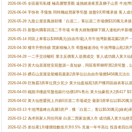
2026-06-05 全區最筍私樓 極高層雙景觀 遠挑維港夜景及獅子山景 牛池
2026-06-04 手快有 手慢無 同時幾組買家爭筍盤 放盤9天即獲承接 
2026-05-28 九龍公屋皇鳳德邨獲「白居二」客以居二市場價$320萬元承接
2026-05-15 新盤向隅客回流二手市場 年青夫婦無樓睇下購入連租約半新
2026-05-14 同區上車客以$388萬元(自由市場)入市牛池灣新麗花園2房戶
2026-04-30 樓市升勢持續 買家積極入市 荀盤極速消化 牛池灣瓊山苑2
2026-04-28 一二手交頭暢旺 業主反價客人追價成交 客人成功購入黃大仙
2026-04-23 黃大仙居屋慈安苑盤源一直短缺，同區客即睇即買2房筍盤，
2026-04-16 鑽石山居屋皇龍蟠苑最新2房單位以自由市場價$458萬元沽出
2026-04-09 巨無霸3房單位買少見少 黃大仙盈福苑3房戶獲同區綠表客以
2026-04-03 鐵路洋樓超筍盤低銀行估價18%售出 黃大仙豪苑大2房417' $
2026-04-02 黃大仙慈愛苑上月錄5宗居二市場成交 最新3房單位以$520萬
2026-03-13 牛池灣嘉峰台高層3房戶，獲「白居二」客以$530萬元(綠表)
2026-03-12 為求與家人同住同座 白居二買家追價入市 成功購入黃大仙
2026-02-25 差估署1月樓價指數按月升0.5% 見逾一年半高位 投資