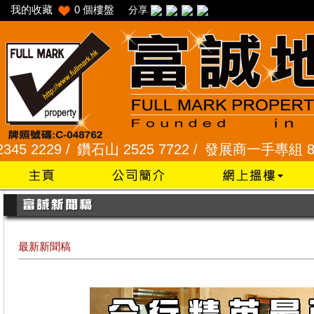
我的收藏
0
個樓盤
分享
29 /
鑽石山 2525 7722 /
發展商一手專組 8101 23
最新新聞稿