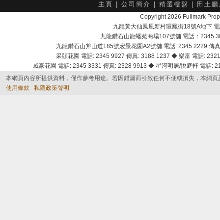
主頁
|
公司簡介
|
精選樓盤
|
田土廳
Copyright 2026 Fullmark 
九龍黃大仙鳳凰新村環鳳街18號A地下 電話：232
九龍鑽石山龍蟠苑商場107號舖 電話：2345 303
九龍鑽石山斧山道185號宏景花園A2號舖 電話: 2345 2229 傳真: 
采頣花園 電話: 2345 9927 傳真: 3188 1237 ◆ 樂富 電話: 2321 
威豪花園 電話: 2345 3331 傳真: 2328 9913 ◆ 星河明居/悅庭軒 電話: 2116
本網頁內容所提供資料，僅作參考用途。若因錯漏而引致任何不便或損失，本網頁
使用條款
私隱政策聲明