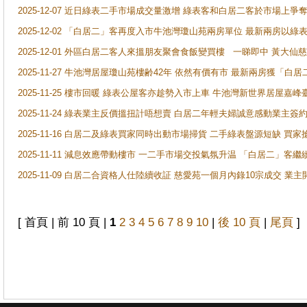
2025-12-07 近日綠表二手市場成交量激增 綠表客和白居二客於市場上
2025-12-02 「白居二」客再度入市牛池灣瓊山苑兩房單位 最新兩房以綠表
2025-12-01 外區白居二客人來搵朋友聚會食飯變買樓 一睇即中 黃大仙
2025-11-27 牛池灣居屋瓊山苑樓齢42年 依然有價有市 最新兩房獲「白居
2025-11-25 樓市回暖 綠表公屋客亦趁勢入市上車 牛池灣新世界居屋嘉
2025-11-24 綠表業主反價搵扭計唔想賣 白居二年輕夫婦誠意感動業主簽約 
2025-11-16 白居二及綠表買家同時出動市場掃貨 二手綠表盤源短缺 
2025-11-11 減息效應帶動樓市 一二手市場交投氣氛升温 「白居二」
2025-11-09 白居二合資格人仕陸續收証 慈愛苑一個月內錄10宗成交 業
[ 首頁 | 前 10 頁 |
1
2
3
4
5
6
7
8
9
10
|
後 10 頁
|
尾頁
]