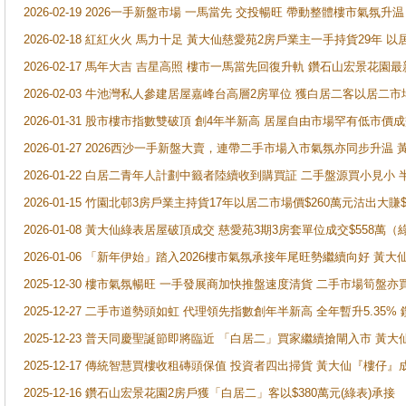
2026-02-19 2026一手新盤市場 一馬當先 交投暢旺 帶動整體樓市氣氛
2026-02-18 紅紅火火 馬力十足 黃大仙慈愛苑2房戶業主一手持貨29年 以
2026-02-17 馬年大吉 吉星高照 樓市一馬當先回復升軌 鑽石山宏景花園
2026-02-03 牛池灣私人參建居屋嘉峰台高層2房單位 獲白居二客以居二市
2026-01-31 股市樓市指數雙破頂 創4年半新高 居屋自由市場罕有低市價
2026-01-27 2026西沙一手新盤大賣，連帶二手市場入市氣氛亦同步升
2026-01-22 白居二青年人計劃中籤者陸續收到購買証 二手盤源買小見小
2026-01-15 竹園北邨3房戶業主持貨17年以居二市場價$260萬元沽出大賺$
2026-01-08 黃大仙綠表居屋破頂成交 慈愛苑3期3房套單位成交$558萬（
2026-01-06 「新年伊始」踏入2026樓市氣氛承接年尾旺勢繼續向好 
2025-12-30 樓市氣氛暢旺 一手發展商加快推盤速度清貨 二手市場筍
2025-12-27 二手市道勢頭如虹 代理領先指數創年半新高 全年暫升5.35
2025-12-23 普天同慶聖誕節即將臨近 「白居二」買家繼續搶閘入市 黃
2025-12-17 傳統智慧買樓收租磚頭保值 投資者四出掃貨 黃大仙『樓仔』
2025-12-16 鑽石山宏景花園2房戶獲「白居二」客以$380萬元(綠表)承接