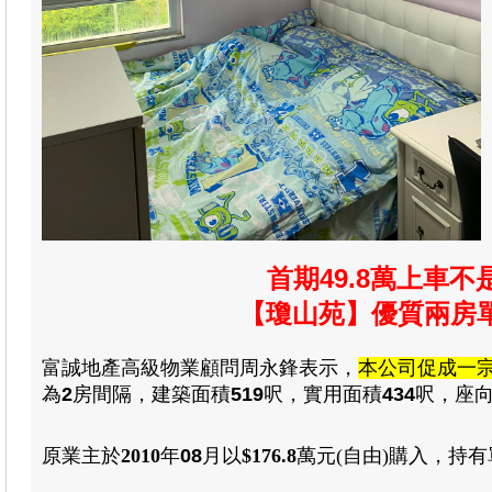
首期49.8萬上車
【瓊山苑】優質兩房
富誠地產高級物業顧問周永鋒表示，
本公司促成一
為
2
房
間隔
，建築
面積
519
呎，
實用
面積
434
呎
，
座
原業主於
2010
年
08
月
以
$176.8
萬元(自由)
購入
，
持有