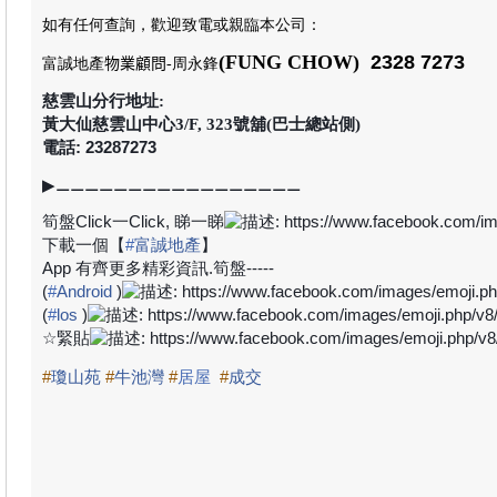
如有任何查詢，歡迎致電或親臨本公司
：
(FUNG CHOW)
2328 7273
富誠地產
物業顧問
-周永鋒
慈雲山分行地址:
黃大仙慈雲山中心3/F, 323號舖(巴士總站側)
電話: 23287273
▶
⚊⚊⚊⚊⚊⚊⚊⚊⚊⚊⚊⚊⚊⚊⚊⚊⚊
筍盤
Click
一
Click,
睇一睇
下載一個【
#
富誠地產
】
App
有齊更多精彩資訊
.
筍盤
-----
(
#
Android
)
(
#
los
)
☆
緊貼
#
瓊山苑
#
牛池灣
#
居屋
#
成交