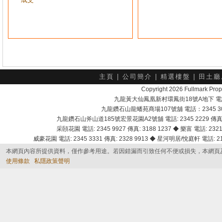
主頁
|
公司簡介
|
精選樓盤
|
田土廳
Copyright 2026 Fullmark 
九龍黃大仙鳳凰新村環鳳街18號A地下 電話：232
九龍鑽石山龍蟠苑商場107號舖 電話：2345 303
九龍鑽石山斧山道185號宏景花園A2號舖 電話: 2345 2229 傳真: 
采頣花園 電話: 2345 9927 傳真: 3188 1237 ◆ 樂富 電話: 2321 
威豪花園 電話: 2345 3331 傳真: 2328 9913 ◆ 星河明居/悅庭軒 電話: 2116
本網頁內容所提供資料，僅作參考用途。若因錯漏而引致任何不便或損失，本網頁
使用條款
私隱政策聲明