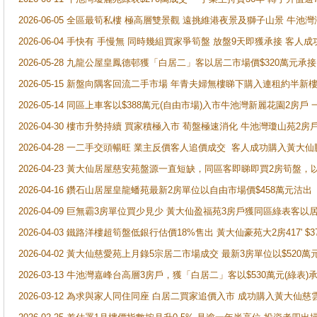
2026-06-05 全區最筍私樓 極高層雙景觀 遠挑維港夜景及獅子山景 牛池
2026-06-04 手快有 手慢無 同時幾組買家爭筍盤 放盤9天即獲承接 
2026-05-28 九龍公屋皇鳳德邨獲「白居二」客以居二市場價$320萬元承接
2026-05-15 新盤向隅客回流二手市場 年青夫婦無樓睇下購入連租約半新
2026-05-14 同區上車客以$388萬元(自由市場)入市牛池灣新麗花園2房戶
2026-04-30 樓市升勢持續 買家積極入市 荀盤極速消化 牛池灣瓊山苑2
2026-04-28 一二手交頭暢旺 業主反價客人追價成交 客人成功購入黃大仙
2026-04-23 黃大仙居屋慈安苑盤源一直短缺，同區客即睇即買2房筍盤，
2026-04-16 鑽石山居屋皇龍蟠苑最新2房單位以自由市場價$458萬元沽出
2026-04-09 巨無霸3房單位買少見少 黃大仙盈福苑3房戶獲同區綠表客以
2026-04-03 鐵路洋樓超筍盤低銀行估價18%售出 黃大仙豪苑大2房417' $
2026-04-02 黃大仙慈愛苑上月錄5宗居二市場成交 最新3房單位以$520萬
2026-03-13 牛池灣嘉峰台高層3房戶，獲「白居二」客以$530萬元(綠表)
2026-03-12 為求與家人同住同座 白居二買家追價入市 成功購入黃大仙