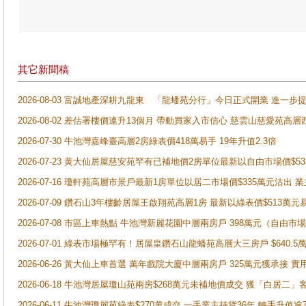
其它新聞稿
2026-08-03 富誠地產深耕九龍東 「龍蟠苑分行」今日正式開業 進
2026-08-02 差估署樓價連升13個月 帶動買家入市信心 慈雲山慈愛苑高層
2026-07-30 牛池灣嘉峰臺高層2房綠表價418萬易手 19年升值2.3倍
2026-07-23 黄大仙居屋慈安苑罕有已補地價2房單位最新以自由市場價$5
2026-07-16 瓊軒苑高層市景戶最新1房單位以居二市場價$335萬元沽出 業
2026-07-09 鑽石山3年樓齡居屋王啟翔苑高層1房 最新以綠表價$513萬元
2026-07-08 市區上車熱點 牛池灣新麗花園中層兩房戶 398萬元（自
2026-07-01 綠表市場極罕有！居屋皇鑽石山龍蟠苑高層大三房戶 $640
2026-06-26 黃大仙上車首選 萬年戲院大廈中層兩房戶 325萬元獲承接 實
2026-06-18 牛池灣居屋瓊山苑兩房$268萬元未補地價成交 獲「白居二」
2026-06-11 牛池灣瓊麗苑綠表$270萬成交 一手業主持貨36年 轉手升值逾