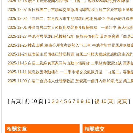
2025-12-16 鑽石山宏景花園2房戶獲「白居二」客以$380萬元(綠表)承接
2025-12-07 近日綠表二手市場成交量激增 綠表客和白居二客於市場上
2025-12-02 「白居二」客再度入市牛池灣瓊山苑兩房單位 最新兩房以綠表
2025-12-01 外區白居二客人來搵朋友聚會食飯變買樓 一睇即中 黃大仙
2025-11-27 牛池灣居屋瓊山苑樓齢42年 依然有價有市 最新兩房獲「白居
2025-11-25 樓市回暖 綠表公屋客亦趁勢入市上車 牛池灣新世界居屋嘉
2025-11-24 綠表業主反價搵扭計唔想賣 白居二年輕夫婦誠意感動業主簽約 
2025-11-16 白居二及綠表買家同時出動市場掃貨 二手綠表盤源短缺 
2025-11-11 減息效應帶動樓市 一二手市場交投氣氛升温 「白居二」
2025-11-09 白居二合資格人仕陸續收証 慈愛苑一個月內錄10宗成交 業
[ 首頁 | 前 10 頁 |
1
2
3
4
5
6
7
8
9
10
|
後 10 頁
|
尾頁
]
相關文章
相關成交