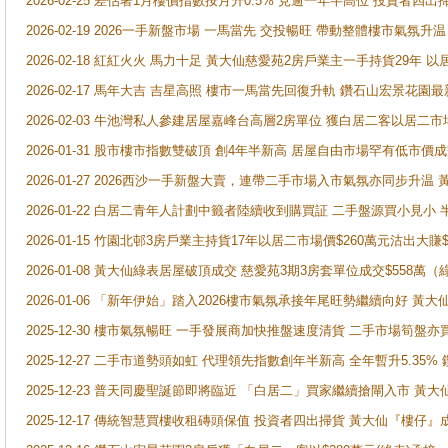
2026-02-25 差估署1月樓價指數按月升0.5% 見逾一年半高位 投資
2026-02-19 2026一手新盤市場 一馬當先 交投暢旺 帶動整體樓市氣氛
2026-02-18 紅紅火火 馬力十足 黃大仙慈愛苑2房戶業主一手持貨29年 以
2026-02-17 馬年大吉 吉星高照 樓市一馬當先回復升軌 鑽石山宏景花園
2026-02-03 牛池灣私人參建居屋嘉峰台高層2房單位 獲白居二客以居二市
2026-01-31 股市樓市指數雙破頂 創4年半新高 居屋自由市場罕有低市價
2026-01-27 2026西沙一手新盤大賣，連帶二手市場入市氣氛亦同步升
2026-01-22 白居二青年人計劃中籤者陸續收到購買証 二手盤源買小見小
2026-01-15 竹園北邨3房戶業主持貨17年以居二市場價$260萬元沽出大賺$
2026-01-08 黃大仙綠表居屋破頂成交 慈愛苑3期3房套單位成交$558萬（
2026-01-06 「新年伊始」踏入2026樓市氣氛承接年尾旺勢繼續向好 
2025-12-30 樓市氣氛暢旺 一手發展商加快推盤速度清貨 二手市場筍
2025-12-27 二手市道勢頭如虹 代理領先指數創年半新高 全年暫升5.35
2025-12-23 普天同慶聖誕節即將臨近 「白居二」買家繼續搶閘入市 黃
2025-12-17 傳統智慧買樓收租磚頭保值 投資者四出掃貨 黃大仙『樓仔』