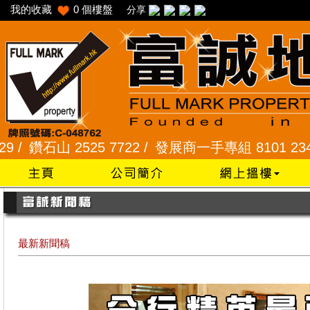
我的收藏
0
個樓盤
分享
25 7722 /
發展商一手專組 8101 2345 /
采頣花園 2
最新新聞稿