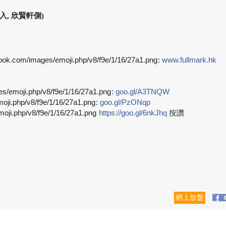
, 欣賢軒側)
:
www.fullmark.hk
➡
:
goo.gl/A3TNQW
➡
:
goo.gl/PzONqp
➡
https://goo.gl/6nkJhq
按
讚
➡
網上放盤