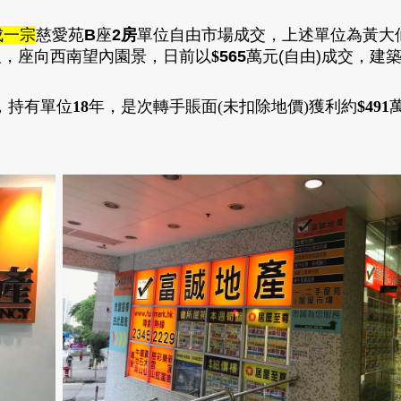
成一宗
慈愛苑
B
座
2房
單位自由市場成交
，
上述單位為黃大
呎
，
座向西南望內園景
，日前以
$
565
萬元(自由)成交，建
，
持有單位
18
年
，
是次轉手
賬面(未扣除地價)獲利約
$491