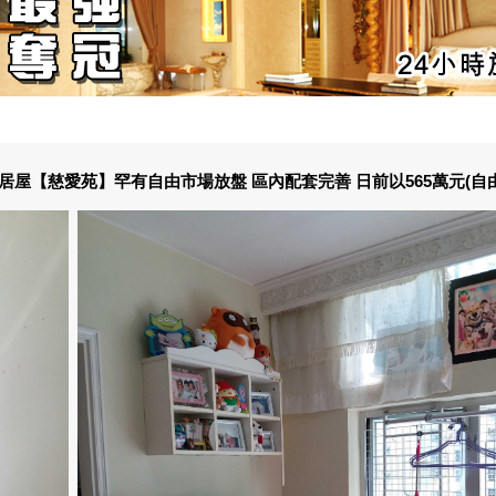
% 居屋【慈愛苑】罕有自由市場放盤 區內配套完善 日前以565萬元(自