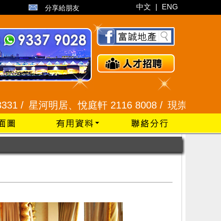
中文
|
ENG
分享給朋友
、悅庭軒 2116 8008 /
現崇山、譽港灣 2345 992