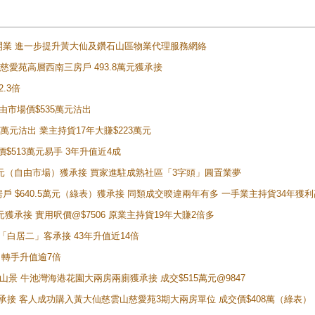
正式開業 進一步提升黃大仙及鑽石山區物業代理服務網絡
雲山慈愛苑高層西南三房戶 493.8萬元獲承接
2.3倍
自由市場價$535萬元沽出
5萬元沽出 業主持貨17年大賺$223萬元
價$513萬元易手 3年升值近4成
398萬元（自由市場）獲承接 買家進駐成熟社區「3字頭」圓置業夢
房戶 $640.5萬元（綠表）獲承接 同類成交暌違兩年有多 一手業主持貨34年獲利
萬元獲承接 實用呎價@$7506 原業主持貨19年大賺2倍多
 獲「白居二」客承接 43年升值近14倍
年 轉手升值逾7倍
子山景 牛池灣海港花園大兩房兩廁獲承接 成交$515萬元@9847
天即獲承接 客人成功購入黃大仙慈雲山慈愛苑3期大兩房單位 成交價$408萬（綠表）