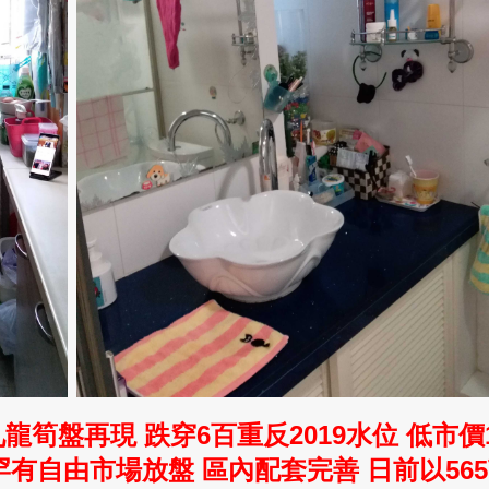
九龍筍盤再現 跌
穿6百重反2019水位 低市價
有自由市場放盤 區內配套完善 日前
以56