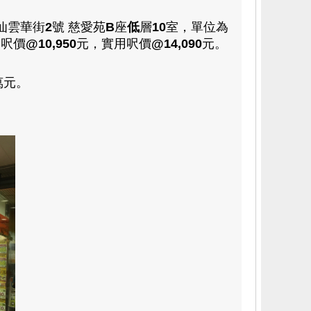
仙雲華街
2
號
慈愛苑
B
座
低
層
10
室
，
單位為
築
呎價
@10,950
元
，
實用呎價
@14,090
元。
萬
元。