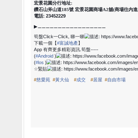
宏景花園分行地址:
鑽石山斧山道185號 宏景花園商場A2舖(商場往內進入
電話: 23452229
▶
⚊⚊⚊⚊⚊⚊⚊⚊⚊⚊⚊⚊⚊⚊⚊⚊⚊
筍盤
Click
一
Click,
睇一睇
下載一個【
#
富誠地產
】
App
有齊更多精彩資訊
.
筍盤
-----
(
#
Android
)
(
#
los
)
☆
緊貼
#
慈愛苑
#
黃大仙
#
成交
#
居屋
#
自由市場