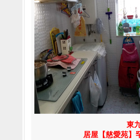
東
居屋【慈愛苑】罕