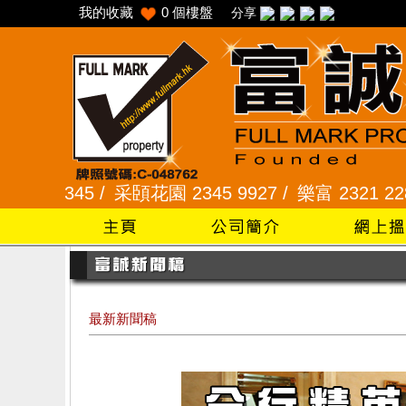
我的收藏
0
個樓盤
分享
/
采頣花園 2345 9927 /
樂富 2321 2287 /
峻弦、曉暉
最新新聞稿