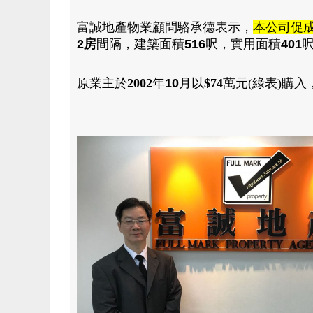
富誠
地產物業顧問駱承德
表示，
本公司促
2房
間隔
，
建築面積
516
呎
，
實用
面積
401
原業主於
2002
年
10
月
以
$74
萬元(綠表)
購入