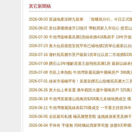
其它新聞稿
2026-08-03 富誠地產深耕九龍東 「龍蟠苑分行」今日
2026-08-02 差估署樓價連升13個月 帶動買家入市信心 慈
2026-07-30 牛池灣嘉峰臺高層2房綠表價418萬易手 19年升值
2026-07-23 黄大仙居屋慈安苑罕有已補地價2房單位最新以
2026-07-16 瓊軒苑高層市景戶最新1房單位以居二市場價$33
2026-07-09 鑽石山3年樓齡居屋王啟翔苑高層1房 最新以綠表
2026-07-08 市區上車熱點 牛池灣新麗花園中層兩房戶 
2026-07-01 綠表市場極罕有！居屋皇鑽石山龍蟠苑高層大三
2026-06-26 黃大仙上車首選 萬年戲院大廈中層兩房戶 325
2026-06-18 牛池灣居屋瓊山苑兩房$268萬元未補地價成交
2026-06-11 牛池灣瓊麗苑綠表$270萬成交 一手業主持貨36
2026-06-05 全區最筍私樓 極高層雙景觀 遠挑維港夜景及獅
2026-06-04 手快有 手慢無 同時幾組買家爭筍盤 放盤9