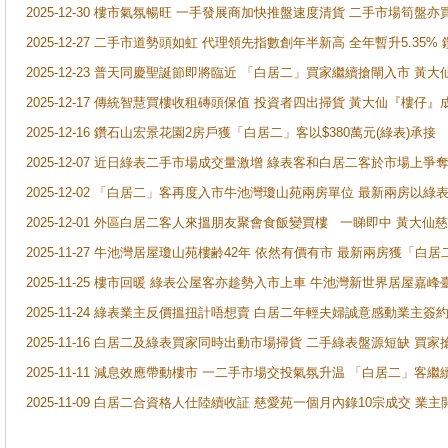
2025-12-30 樓市氣氛暢旺 一手發展商加快推盤速度清貨 二手市場筍
2025-12-27 二手市道勢頭如虹 代理領先指數創年半新高 全年暫升5.35
2025-12-23 普天同慶聖誕節即將臨近 「白居二」買家繼續搶閘入市 黃
2025-12-17 傳統智慧買樓收租磚頭保值 投資者四出掃貨 黃大仙『樓仔』
2025-12-16 鑽石山宏景花園2房戶獲「白居二」客以$380萬元(綠表)承接
2025-12-07 近日綠表二手市場成交量激增 綠表客和白居二客於市場上
2025-12-02 「白居二」客再度入市牛池灣瓊山苑兩房單位 最新兩房以綠表
2025-12-01 外區白居二客人來搵朋友聚會食飯變買樓 一睇即中 黃大仙
2025-11-27 牛池灣居屋瓊山苑樓齢42年 依然有價有市 最新兩房獲「白居
2025-11-25 樓市回暖 綠表公屋客亦趁勢入市上車 牛池灣新世界居屋嘉
2025-11-24 綠表業主反價搵扭計唔想賣 白居二年輕夫婦誠意感動業主簽約 
2025-11-16 白居二及綠表買家同時出動市場掃貨 二手綠表盤源短缺 
2025-11-11 減息效應帶動樓市 一二手市場交投氣氛升温 「白居二」
2025-11-09 白居二合資格人仕陸續收証 慈愛苑一個月內錄10宗成交 業