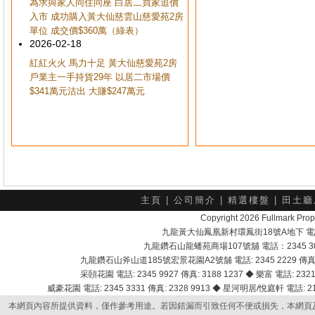
為求與家人同住同座 白居二買家追價
入市 成功購入黃大仙慈雲山慈愛苑2房
單位 成交價$360萬（綠表）
2026-02-18
紅紅火火 馬力十足 黃大仙慈愛苑2房
戶業主一手持貨29年 以居二市場價
$341萬元沽出 大賺$247萬元
主頁
|
公司簡介
|
精選樓盤
|
田土廳
Copyright 2026 Fullmark 
九龍黃大仙鳳凰新村環鳳街18號A地下 電話：232
九龍鑽石山龍蟠苑商場107號舖 電話：2345 303
九龍鑽石山斧山道185號宏景花園A2號舖 電話: 2345 2229 傳真: 
采頣花園 電話: 2345 9927 傳真: 3188 1237 ◆ 樂富 電話: 2321 
威豪花園 電話: 2345 3331 傳真: 2328 9913 ◆ 星河明居/悅庭軒 電話: 2116
本網頁內容所提供資料，僅作參考用途。若因錯漏而引致任何不便或損失，本網頁