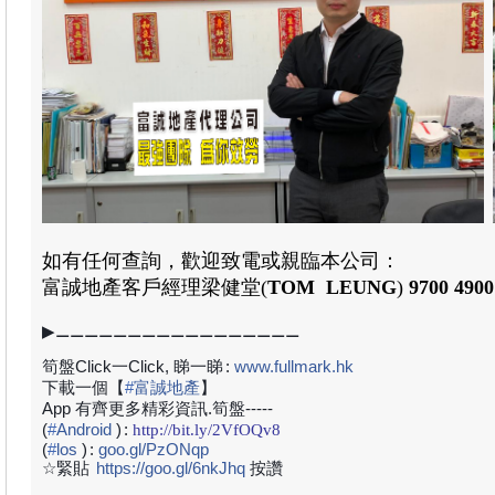
如有任何查詢，歡迎致電或親臨本公司：
富誠地產
客戶經理
梁健堂
(
TOM LEUNG
)
9700 4900
▶⚊⚊⚊⚊⚊⚊⚊⚊⚊⚊⚊⚊⚊⚊⚊⚊⚊
筍盤Click一Click, 睇一睇
:
www.fullmark.hk
下載一個【
#
富誠地產
】
App 有齊更多精彩資訊.筍盤-----
(
#
Android
)
:
http://bit.ly/2VfOQv8
(
#
los
)
:
goo.gl/PzONqp
☆緊貼
https://goo.gl/6nkJhq
按讚