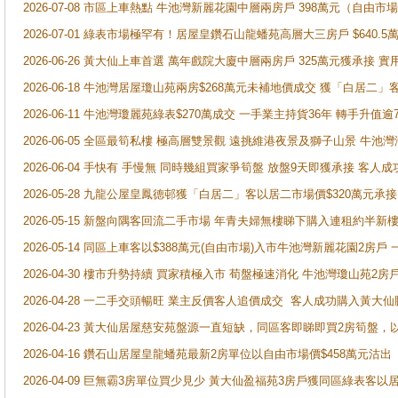
2026-07-08 市區上車熱點 牛池灣新麗花園中層兩房戶 398萬元（自
2026-07-01 綠表市場極罕有！居屋皇鑽石山龍蟠苑高層大三房戶 $640
2026-06-26 黃大仙上車首選 萬年戲院大廈中層兩房戶 325萬元獲承接 實
2026-06-18 牛池灣居屋瓊山苑兩房$268萬元未補地價成交 獲「白居二」
2026-06-11 牛池灣瓊麗苑綠表$270萬成交 一手業主持貨36年 轉手升值逾
2026-06-05 全區最筍私樓 極高層雙景觀 遠挑維港夜景及獅子山景 牛池
2026-06-04 手快有 手慢無 同時幾組買家爭筍盤 放盤9天即獲承接 
2026-05-28 九龍公屋皇鳳德邨獲「白居二」客以居二市場價$320萬元承接
2026-05-15 新盤向隅客回流二手市場 年青夫婦無樓睇下購入連租約半新
2026-05-14 同區上車客以$388萬元(自由市場)入市牛池灣新麗花園2房戶
2026-04-30 樓市升勢持續 買家積極入市 荀盤極速消化 牛池灣瓊山苑2
2026-04-28 一二手交頭暢旺 業主反價客人追價成交 客人成功購入黃大仙
2026-04-23 黃大仙居屋慈安苑盤源一直短缺，同區客即睇即買2房筍盤，
2026-04-16 鑽石山居屋皇龍蟠苑最新2房單位以自由市場價$458萬元沽出
2026-04-09 巨無霸3房單位買少見少 黃大仙盈福苑3房戶獲同區綠表客以