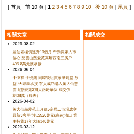
[ 首頁 | 前 10 頁 |
1
2
3
4
5
6
7
8
9
10
|
後 10 頁
|
尾頁
]
相關文章
相關成交
2026-08-02
差估署樓價連升13個月 帶動買家入市
信心 慈雲山慈愛苑高層西南三房戶
493.8萬元獲承接
2026-06-04
手快有 手慢無 同時幾組買家爭筍盤 放
盤9天即獲承接 客人成功購入黃大仙慈
雲山慈愛苑3期大兩房單位 成交價
$408萬（綠表）
2026-04-02
黃大仙慈愛苑上月錄5宗居二市場成交
最新3房單位以$520萬元(綠表)沽出 業
主持貨17年大賺348萬元
2026-03-12