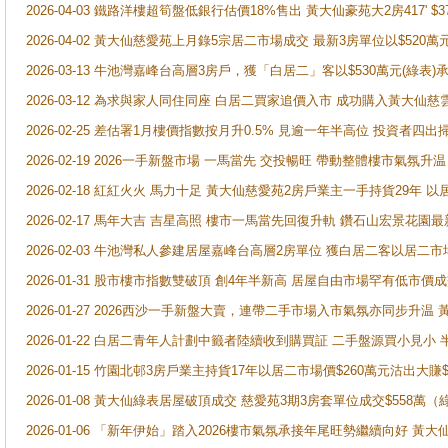
2026-04-03 鐵路洋樓超筍盤低銀行估價18%售出 黃大仙豪苑大2房417' $
2026-04-02 黃大仙慈愛苑上月錄5宗居二市場成交 最新3房單位以$520萬
2026-03-13 牛池灣嘉峰台高層3房戶，獲「白居二」客以$530萬元(綠表)
2026-03-12 為求與家人同住同座 白居二買家追價入市 成功購入黃大仙
2026-02-25 差估署1月樓價指數按月升0.5% 見逾一年半高位 投資
2026-02-19 2026一手新盤市場 一馬當先 交投暢旺 帶動整體樓市氣氛
2026-02-18 紅紅火火 馬力十足 黃大仙慈愛苑2房戶業主一手持貨29年 以
2026-02-17 馬年大吉 吉星高照 樓市一馬當先回復升軌 鑽石山宏景花園
2026-02-03 牛池灣私人參建居屋嘉峰台高層2房單位 獲白居二客以居二市
2026-01-31 股市樓市指數雙破頂 創4年半新高 居屋自由市場罕有低市價
2026-01-27 2026西沙一手新盤大賣，連帶二手市場入市氣氛亦同步升
2026-01-22 白居二青年人計劃中籤者陸續收到購買証 二手盤源買小見小
2026-01-15 竹園北邨3房戶業主持貨17年以居二市場價$260萬元沽出大賺$
2026-01-08 黃大仙綠表居屋破頂成交 慈愛苑3期3房套單位成交$558萬（
2026-01-06 「新年伊始」踏入2026樓市氣氛承接年尾旺勢繼續向好 