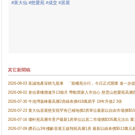
#
黃大仙
#
慈愛苑 #成
交
#居屋
其它新聞稿
2026-08-03 富誠地產深耕九龍東 「龍蟠苑分行」今日正式開業 進
2026-08-02 差估署樓價連升13個月 帶動買家入市信心 慈雲山慈愛苑高層
2026-07-30 牛池灣嘉峰臺高層2房綠表價418萬易手 19年升值2.3倍
2026-07-23 黄大仙居屋慈安苑罕有已補地價2房單位最新以自由市場價$5
2026-07-16 瓊軒苑高層市景戶最新1房單位以居二市場價$335萬元沽出 業
2026-07-09 鑽石山3年樓齡居屋王啟翔苑高層1房 最新以綠表價$513萬元