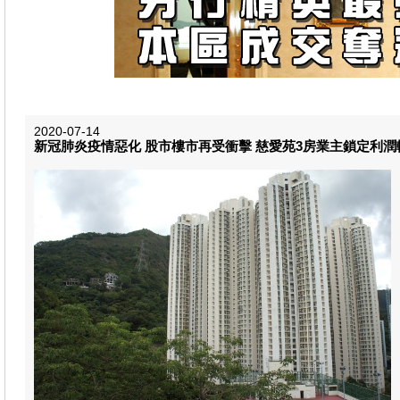
2020-07-14
新冠肺炎疫情惡化 股市樓市再受衝擊 慈愛苑3房業主鎖定利潤轉區