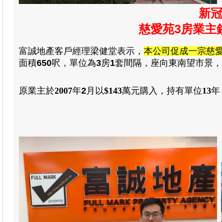
新冠
慈愛苑3房業主鎖
富誠地產
客戶經理梁健堂
表示
，
本公司促成一宗慈
面積
650
呎，
單位為
3
房
1
套
間隔
，
座向東南望市景
，
原業主於
2007
年
2
月以
$
143
萬元
購入
，
持有單位
13
年