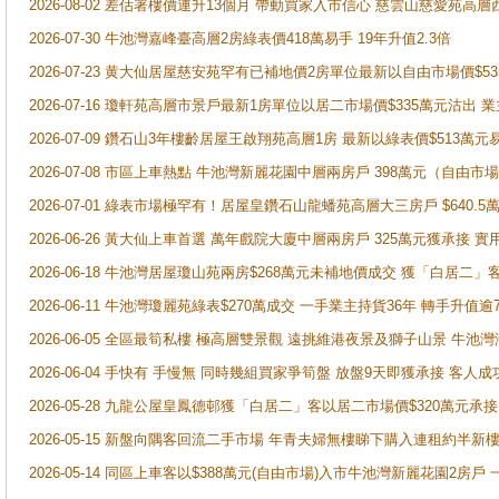
2026-08-02 差估署樓價連升13個月 帶動買家入市信心 慈雲山慈愛苑高層
2026-07-30 牛池灣嘉峰臺高層2房綠表價418萬易手 19年升值2.3倍
2026-07-23 黄大仙居屋慈安苑罕有已補地價2房單位最新以自由市場價$5
2026-07-16 瓊軒苑高層市景戶最新1房單位以居二市場價$335萬元沽出 業
2026-07-09 鑽石山3年樓齡居屋王啟翔苑高層1房 最新以綠表價$513萬元
2026-07-08 市區上車熱點 牛池灣新麗花園中層兩房戶 398萬元（自
2026-07-01 綠表市場極罕有！居屋皇鑽石山龍蟠苑高層大三房戶 $640
2026-06-26 黃大仙上車首選 萬年戲院大廈中層兩房戶 325萬元獲承接 實
2026-06-18 牛池灣居屋瓊山苑兩房$268萬元未補地價成交 獲「白居二」
2026-06-11 牛池灣瓊麗苑綠表$270萬成交 一手業主持貨36年 轉手升值逾
2026-06-05 全區最筍私樓 極高層雙景觀 遠挑維港夜景及獅子山景 牛池
2026-06-04 手快有 手慢無 同時幾組買家爭筍盤 放盤9天即獲承接 
2026-05-28 九龍公屋皇鳳德邨獲「白居二」客以居二市場價$320萬元承接
2026-05-15 新盤向隅客回流二手市場 年青夫婦無樓睇下購入連租約半新
2026-05-14 同區上車客以$388萬元(自由市場)入市牛池灣新麗花園2房戶