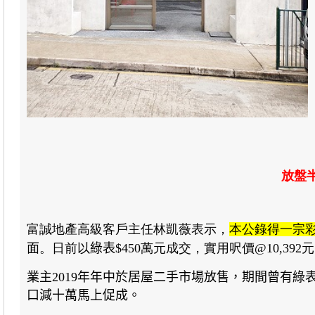
放盤
富誠地產高級客戶主任林凱薇
表示，
本公錄得
一宗
面
。日前以
綠表
$450
萬元成交，實用呎價
@10,392
元
業主2019年年中於居屋二手市場放售，期間曾有
口減十萬馬上促成。