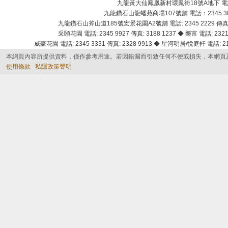
九龍黃大仙鳳凰新村環鳳街18號A地下 電話：232
九龍鑽石山龍蟠苑商場107號舖 電話：2345 303
九龍鑽石山斧山道185號宏景花園A2號舖 電話: 2345 2229 傳真: 
采頣花園 電話: 2345 9927 傳真: 3188 1237 ◆ 樂富 電話: 2321 
威豪花園 電話: 2345 3331 傳真: 2328 9913 ◆ 星河明居/悅庭軒 電話: 2116
本網頁內容所提供資料，僅作參考用途。若因錯漏而引致任何不便或損失，本網頁
使用條款
私隱政策聲明