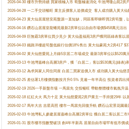
2026-04-30 樓市升勢持續 買家積極入市 荀盤極速消化 牛池灣瓊山苑2
2026-04-28 一二手交頭暢旺 業主反價客人追價成交 客人成功購入黃大仙
2026-04-23 黃大仙居屋慈安苑盤源一直短缺，同區客即睇即買2房筍盤，
2026-04-16 鑽石山居屋皇龍蟠苑最新2房單位以自由市場價$458萬元沽出
2026-04-09 巨無霸3房單位買少見少 黃大仙盈福苑3房戶獲同區綠表客以
2026-04-03 鐵路洋樓超筍盤低銀行估價18%售出 黃大仙豪苑大2房417' $
2026-04-02 黃大仙慈愛苑上月錄5宗居二市場成交 最新3房單位以$520萬
2026-03-13 牛池灣嘉峰台高層3房戶，獲「白居二」客以$530萬元(綠表)
2026-03-12 為求與家人同住同座 白居二買家追價入市 成功購入黃大仙
2026-02-25 差估署1月樓價指數按月升0.5% 見逾一年半高位 投資
2026-02-19 2026一手新盤市場 一馬當先 交投暢旺 帶動整體樓市氣氛
2026-02-18 紅紅火火 馬力十足 黃大仙慈愛苑2房戶業主一手持貨29年 以
2026-02-17 馬年大吉 吉星高照 樓市一馬當先回復升軌 鑽石山宏景花園
2026-02-03 牛池灣私人參建居屋嘉峰台高層2房單位 獲白居二客以居二市
2026-01-31 股市樓市指數雙破頂 創4年半新高 居屋自由市場罕有低市價