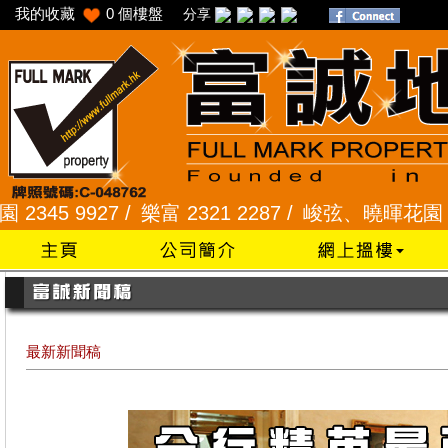
我的收藏
0
個樓盤
分享
 /
樂富 2321 2287 /
峻弦、曉暉花園 2345 1286 /
最新新聞稿