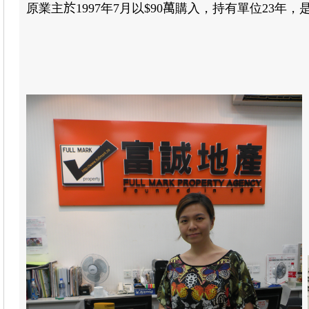
原業主
於
1997
年
7
月以
$90
萬
購入，持有單位
23
年，