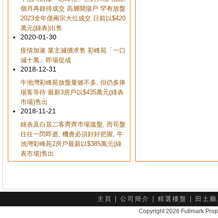
個月再錄得成交 高層開揚戶 罕有放盤
2023全年僅兩宗大位成交 日前以$420
萬元(綠表)出售
2020-01-30
疫情加速 業主減價求售 彩峰苑「一口
減十萬」即場促成
2018-12-31
牛池灣彩峰苑放盤量雖不多, 但仍多捧
場客等待 最新3房戶以$435萬元(綠表
市場)售出
2018-11-21
綠表及白居二客齊齊市場搵盤, 而筍盤
往往一閃即逝, 機會必須好好把握, 牛
池灣彩峰苑2房戶最新以$385萬元(綠
表市場)售出
主頁
|
公司簡介
|
精選樓盤
|
田土廳
Copyright 2026 Fullmark 