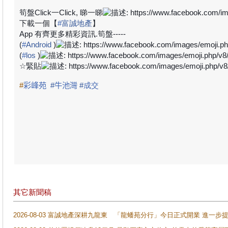
筍盤
Click
一
Click,
睇一睇
下載一個【
#
富誠地產
】
App
有齊更多精彩資訊
.
筍盤
-----
(
#
Android
)
(
#
los
)
☆
緊貼
#
彩峰苑
#
牛池灣
#
成交
其它新聞稿
2026-08-03 富誠地產深耕九龍東 「龍蟠苑分行」今日正式開業 進