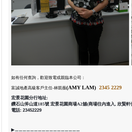
如有任何查詢，歡迎致電或親臨本公司
：
(AMY LAM)
2345
2
2
2
9
富誠地產高級客戶主任
-林凱薇
宏景花園分行地址:
鑽石山斧山道185號 宏景花園商場A2舖(商場往內進入, 欣賢軒
電話: 23452229
▶
⚊⚊⚊⚊⚊⚊⚊⚊⚊⚊⚊⚊⚊⚊⚊⚊⚊