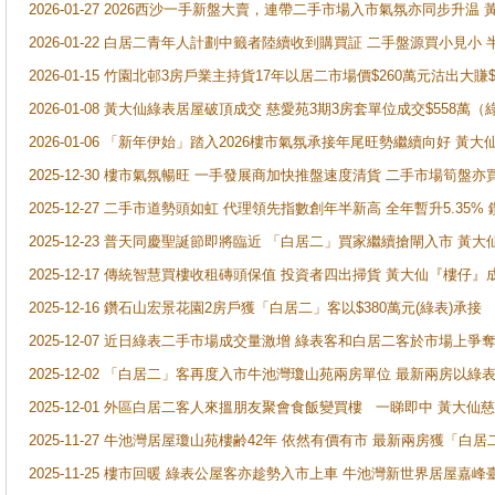
2026-01-27 2026西沙一手新盤大賣，連帶二手市場入市氣氛亦同步升
2026-01-22 白居二青年人計劃中籤者陸續收到購買証 二手盤源買小見小
2026-01-15 竹園北邨3房戶業主持貨17年以居二市場價$260萬元沽出大賺$
2026-01-08 黃大仙綠表居屋破頂成交 慈愛苑3期3房套單位成交$558萬（
2026-01-06 「新年伊始」踏入2026樓市氣氛承接年尾旺勢繼續向好 
2025-12-30 樓市氣氛暢旺 一手發展商加快推盤速度清貨 二手市場筍
2025-12-27 二手市道勢頭如虹 代理領先指數創年半新高 全年暫升5.35
2025-12-23 普天同慶聖誕節即將臨近 「白居二」買家繼續搶閘入市 黃
2025-12-17 傳統智慧買樓收租磚頭保值 投資者四出掃貨 黃大仙『樓仔』
2025-12-16 鑽石山宏景花園2房戶獲「白居二」客以$380萬元(綠表)承接
2025-12-07 近日綠表二手市場成交量激增 綠表客和白居二客於市場上
2025-12-02 「白居二」客再度入市牛池灣瓊山苑兩房單位 最新兩房以綠表
2025-12-01 外區白居二客人來搵朋友聚會食飯變買樓 一睇即中 黃大仙
2025-11-27 牛池灣居屋瓊山苑樓齢42年 依然有價有市 最新兩房獲「白居
2025-11-25 樓市回暖 綠表公屋客亦趁勢入市上車 牛池灣新世界居屋嘉