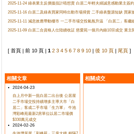
2025-11-24 綠表業主反價搵扭計唔想賣 白居二年輕夫婦誠意感動業主簽約 
2025-11-16 白居二及綠表買家同時出動市場掃貨 二手綠表盤源短缺 
2025-11-11 減息效應帶動樓市 一二手市場交投氣氛升温 「白居二」
2025-11-09 白居二合資格人仕陸續收証 慈愛苑一個月內錄10宗成交 業
[ 首頁 | 前 10 頁 |
1
2
3
4
5
6
7
8
9
10
|
後 10 頁
|
尾頁
]
相關文章
相關成交
2024-04-23
自上月中新一批白居二出台後 公居屋
二手市場交投持續增多主導大市「白
居二」客成二手市場「生力軍」 牛池
灣彩峰苑最新2房單位以居二市場價
$330萬元成交
2024-02-26
牛池灣居屋「彩峰苑」三房大積 相隔7