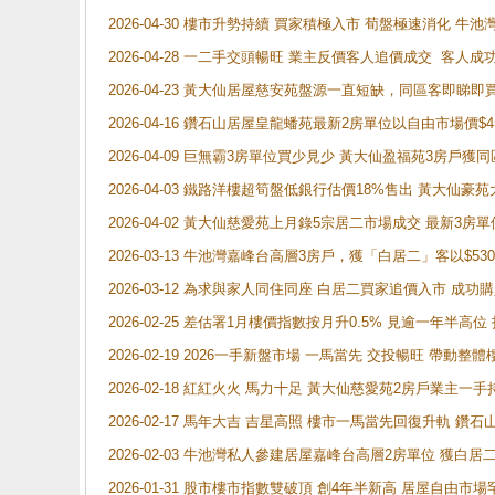
2026-04-30 樓市升勢持續 買家積極入市 荀盤極速消化 
2026-04-28 一二手交頭暢旺 業主反價客人追價成交 客人
2026-04-23 黃大仙居屋慈安苑盤源一直短缺，同區客即睇
2026-04-16 鑽石山居屋皇龍蟠苑最新2房單位以自由市場價$
2026-04-09 巨無霸3房單位買少見少 黃大仙盈福苑3房戶
2026-04-03 鐵路洋樓超筍盤低銀行估價18%售出 黃大仙豪苑大2
2026-04-02 黃大仙慈愛苑上月錄5宗居二市場成交 最新3房單
2026-03-13 牛池灣嘉峰台高層3房戶，獲「白居二」客以$53
2026-03-12 為求與家人同住同座 白居二買家追價入市 成
2026-02-25 差估署1月樓價指數按月升0.5% 見逾一
2026-02-19 2026一手新盤市場 一馬當先 交投暢旺 帶
2026-02-18 紅紅火火 馬力十足 黃大仙慈愛苑2房戶業主一手
2026-02-17 馬年大吉 吉星高照 樓市一馬當先回復升軌 
2026-02-03 牛池灣私人參建居屋嘉峰台高層2房單位 獲白
2026-01-31 股市樓市指數雙破頂 創4年半新高 居屋自由市