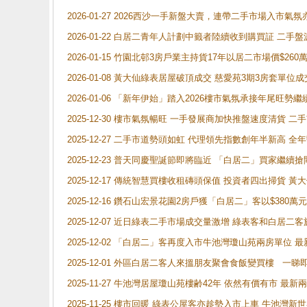
2026-01-27 2026西沙一手新盤大賣，連帶二手市場入市
2026-01-22 白居二青年人計劃中籤者陸續收到購買証 二
2026-01-15 竹園北邨3房戶業主持貨17年以居二市場價$260
2026-01-08 黃大仙綠表居屋破頂成交 慈愛苑3期3房套單位成
2026-01-06 「新年伊始」踏入2026樓市氣氛承接年尾旺
2025-12-30 樓市氣氛暢旺 一手發展商加快推盤速度清貨
2025-12-27 二手市道勢頭如虹 代理領先指數創年半新高 全
2025-12-23 普天同慶聖誕節即將臨近 「白居二」買家繼
2025-12-17 傳統智慧買樓收租磚頭保值 投資者四出掃貨 
2025-12-16 鑽石山宏景花園2房戶獲「白居二」客以$380萬元
2025-12-07 近日綠表二手市場成交量激增 綠表客和白居
2025-12-02 「白居二」客再度入市牛池灣瓊山苑兩房單位 
2025-12-01 外區白居二客人來搵朋友聚會食飯變買樓 一睇
2025-11-27 牛池灣居屋瓊山苑樓齢42年 依然有價有市 最
2025-11-25 樓市回暖 綠表公屋客亦趁勢入市上車 牛池