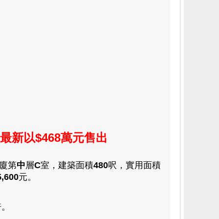
位最新以
$468萬元
售出
廈第
中
層
C
室
，
建築面積
480
呎
，
實用
面積
,600
元。
倍
。