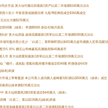
氣氛亦同步升温 黃大仙竹園北邨最新2房戶以居二市場價$180萬元沽出
手盤源買小見小 半新居屋成搶購目標 九龍灣彩興苑成交$365萬成交
萬元沽出大賺$235萬元
交$558萬（綠表） 呎價$8585 創近42個月新高
勢繼續向好 黃大仙房協 啟德花園最新2房單位以居二市場價$390萬元沽出
 二手市場筍盤亦買少見少 「白居二」客即睇即買以$455萬元超筍價購入宏景花園3
年暫升5.35% 鑽石山帝峰豪苑高層兩房$645萬易手
續搶閘入市 黃大仙慈愛苑最新2房單位以居二市場價$338萬元沽出
黃大仙『樓仔』成焦點 環鳳街鳳祥樓洋樓成交$349萬 呎價僅@6439
(綠表)承接
二客於市場上爭奪盤源 本公司客人成功購入嘉峰臺3房2廁以$500萬元（綠表）成交
最新兩房以綠表價$235萬元沽出
即中 黃大仙慈愛苑3期3房套成交$445萬元（綠表）
新兩房獲「白居二」客以$228萬元(綠表)承接
灣新世界居屋嘉峰臺最新2房單位以居二市場價$395萬元沽出