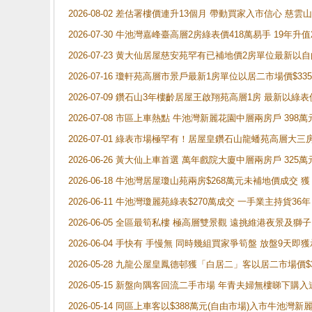
2026-08-02 差估署樓價連升13個月 帶動買家入市信心 慈
2026-07-30 牛池灣嘉峰臺高層2房綠表價418萬易手 19年升值
2026-07-23 黄大仙居屋慈安苑罕有已補地價2房單位最新以
2026-07-16 瓊軒苑高層市景戶最新1房單位以居二市場價$33
2026-07-09 鑽石山3年樓齡居屋王啟翔苑高層1房 最新以綠表
2026-07-08 市區上車熱點 牛池灣新麗花園中層兩房戶 
2026-07-01 綠表市場極罕有！居屋皇鑽石山龍蟠苑高層大三
2026-06-26 黃大仙上車首選 萬年戲院大廈中層兩房戶 325
2026-06-18 牛池灣居屋瓊山苑兩房$268萬元未補地價成交
2026-06-11 牛池灣瓊麗苑綠表$270萬成交 一手業主持貨36
2026-06-05 全區最筍私樓 極高層雙景觀 遠挑維港夜景及獅
2026-06-04 手快有 手慢無 同時幾組買家爭筍盤 放盤9
2026-05-28 九龍公屋皇鳳德邨獲「白居二」客以居二市場價$
2026-05-15 新盤向隅客回流二手市場 年青夫婦無樓睇下
2026-05-14 同區上車客以$388萬元(自由市場)入市牛池灣