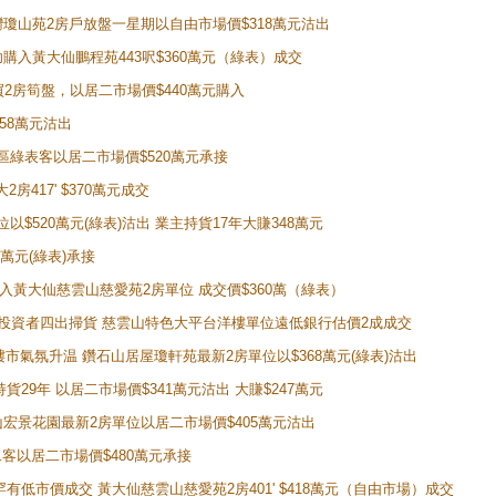
牛池灣瓊山苑2房戶放盤一星期以自由市場價$318萬元沽出
成功購入黃大仙鵬程苑443呎$360萬元（綠表）成交
即買2房筍盤，以居二市場價$440萬元購入
458萬元沽出
獲同區綠表客以居二市場價$520萬元承接
房417' $370萬元成交
位以$520萬元(綠表)沽出 業主持貨17年大賺348萬元
0萬元(綠表)承接
功購入黃大仙慈雲山慈愛苑2房單位 成交價$360萬（綠表）
年半高位 投資者四出掃貨 慈雲山特色大平台洋樓單位遠低銀行估價2成成交
動整體樓市氣氛升温 鑽石山居屋瓊軒苑最新2房單位以$368萬元(綠表)沽出
持貨29年 以居二市場價$341萬元沽出 大賺$247萬元
鑽石山宏景花園最新2房單位以居二市場價$405萬元沽出
居二客以居二市場價$480萬元承接
場罕有低市價成交 黃大仙慈雲山慈愛苑2房401' $418萬元（自由市場）成交