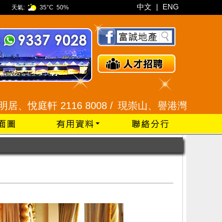
中文
|
ENG
天氣:
35°C
50%
116 8008 /
現崇山、譽港灣 2345 9926 /
藍田 25