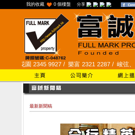
我的收藏
0
個樓盤
分享
345 9927 /
樂富 2321 2287 /
峻弦、曉暉花園 2345
最新新聞稿