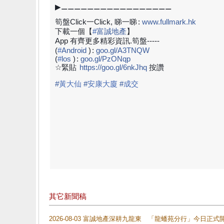
▶⚊⚊⚊⚊⚊⚊⚊⚊⚊⚊⚊⚊⚊⚊⚊⚊⚊
筍盤Click一Click, 睇一睇
:
www.fullmark.hk
下載一個【
#
富誠地產
】
App 有齊更多精彩資訊.筍盤-----
(
#
Android
)
:
goo.gl/A3TNQW
(
#
los
)
:
goo.gl/PzONqp
☆緊貼
https://goo.gl/6nkJhq
按讚
#
黃大仙
#
安康大廈
#
成交
其它新聞稿
2026-08-03 富誠地產深耕九龍東 「龍蟠苑分行」今日