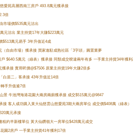
雲山慈愛苑高層西南三房戶 493.8萬元獲承接
2.3倍
自由市場價$535萬元沽出
5萬元沽出 業主持貨17年大賺$223萬元
價$513萬元易手 3年升值近4成
398萬元（自由市場）獲承接 買家進駐成熟社區「3字頭」圓置業夢
房戶 $640.5萬元（綠表）獲承接 同類成交暌違兩年有多 一手業主持貨34年獲利
萬元獲承接 實用呎價@$7506 原業主持貨19年大賺2倍多
 獲「白居二」客承接 43年升值近14倍
年 轉手升值逾7倍
子山景 牛池灣海港花園大兩房兩廁獲承接 成交$515萬元@9847
天即獲承接 客人成功購入黃大仙慈雲山慈愛苑3期大兩房單位 成交價$408萬（綠表）
320萬元承接
購入連租約半新樓單位 黃大仙鑽嶺大一房單位$428萬元成交
新麗花園2房戶 一手業主持貨41年獲利17倍