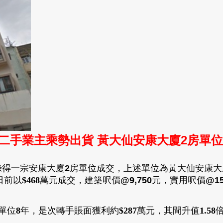
二手業主乘勢出貨 黃大仙安康大廈2房單
錄得一宗安康大廈
2
房單位成交
，
上述單位為黃大仙安康大
日前以
$468
萬元成交
，建築呎價
@9,750
元
，
實用呎價
@15
單位
8
年
，
是次轉手
賬面獲利約
$287
萬
元
，
其間升值
1.58