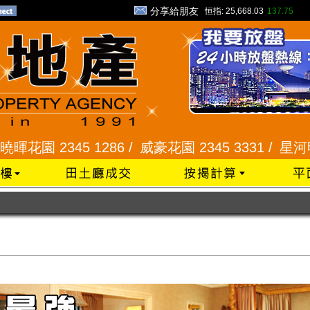
分享給朋友
恒指:
25,668.03
137.75
 1286 /
威豪花園 2345 3331 /
星河明居、悅庭軒 2