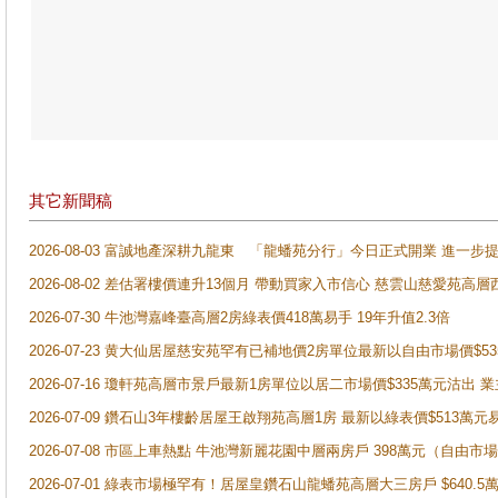
其它新聞稿
2026-08-03 富誠地產深耕九龍東 「龍蟠苑分行」今日正式開業 進
2026-08-02 差估署樓價連升13個月 帶動買家入市信心 慈雲山慈愛苑高層
2026-07-30 牛池灣嘉峰臺高層2房綠表價418萬易手 19年升值2.3倍
2026-07-23 黄大仙居屋慈安苑罕有已補地價2房單位最新以自由市場價$5
2026-07-16 瓊軒苑高層市景戶最新1房單位以居二市場價$335萬元沽出 業
2026-07-09 鑽石山3年樓齡居屋王啟翔苑高層1房 最新以綠表價$513萬元
2026-07-08 市區上車熱點 牛池灣新麗花園中層兩房戶 398萬元（自
2026-07-01 綠表市場極罕有！居屋皇鑽石山龍蟠苑高層大三房戶 $640