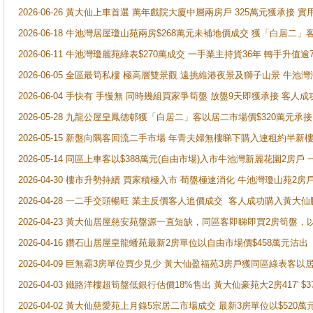
2026-06-26 黃大仙上車首選 萬年戲院大廈中層兩房戶 325萬元獲承接 實
2026-06-18 牛池灣居屋瓊山苑兩房$268萬元未補地價成交 獲「白居二」
2026-06-11 牛池灣瓊麗苑綠表$270萬成交 一手業主持貨36年 轉手升值逾
2026-06-05 全區最筍私樓 極高層雙景觀 遠挑維港夜景及獅子山景 牛池
2026-06-04 手快有 手慢無 同時幾組買家爭筍盤 放盤9天即獲承接 
2026-05-28 九龍公屋皇鳳德邨獲「白居二」客以居二市場價$320萬元承接
2026-05-15 新盤向隅客回流二手市場 年青夫婦無樓睇下購入連租約半新
2026-05-14 同區上車客以$388萬元(自由市場)入市牛池灣新麗花園2房戶
2026-04-30 樓市升勢持續 買家積極入市 荀盤極速消化 牛池灣瓊山苑2
2026-04-28 一二手交頭暢旺 業主反價客人追價成交 客人成功購入黃大仙
2026-04-23 黃大仙居屋慈安苑盤源一直短缺，同區客即睇即買2房筍盤，
2026-04-16 鑽石山居屋皇龍蟠苑最新2房單位以自由市場價$458萬元沽出
2026-04-09 巨無霸3房單位買少見少 黃大仙盈福苑3房戶獲同區綠表客以
2026-04-03 鐵路洋樓超筍盤低銀行估價18%售出 黃大仙豪苑大2房417' $
2026-04-02 黃大仙慈愛苑上月錄5宗居二市場成交 最新3房單位以$520萬