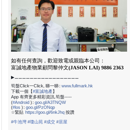
如有任何查詢，歡迎致電或親臨本公司：
富誠地產
物業顧問
黎仲文
(JASON LAI)
9886 2363
▶⚊⚊⚊⚊⚊⚊⚊⚊⚊⚊⚊⚊⚊⚊⚊⚊⚊
筍盤Click一Click, 睇一睇
:
www.fullmark.hk
下載一個【
#
富誠地產
】
App 有齊更多精彩資訊.筍盤-----
(
#
Android
)
:
goo.gl/A3TNQW
(
#
los
)
:
goo.gl/PzONqp
☆緊貼
https://goo.gl/6nkJhq
按讚
#
牛池灣
#
瓊山苑
#
成交
#
居屋