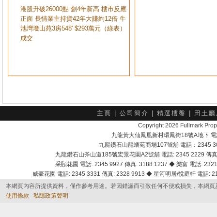
港股升破26000點 創4年新高 樓市反應
正面 長情業主持貨42年大賺約12倍 牛
池灣瓊山苑3房548' $293萬元（綠表）
成交
主頁
|
公司簡介
|
精選樓盤
|
田土廳
Copyright 2026 Fullmark 
九龍黃大仙鳳凰新村環鳳街18號A地下 電話：232
九龍鑽石山龍蟠苑商場107號舖 電話：2345 303
九龍鑽石山斧山道185號宏景花園A2號舖 電話: 2345 2229 傳真: 
采頣花園 電話: 2345 9927 傳真: 3188 1237 ◆ 樂富 電話: 2321 
威豪花園 電話: 2345 3331 傳真: 2328 9913 ◆ 星河明居/悅庭軒 電話: 2116
本網頁內容所提供資料，僅作參考用途。若因錯漏而引致任何不便或損失，本網頁
使用條款
私隱政策聲明