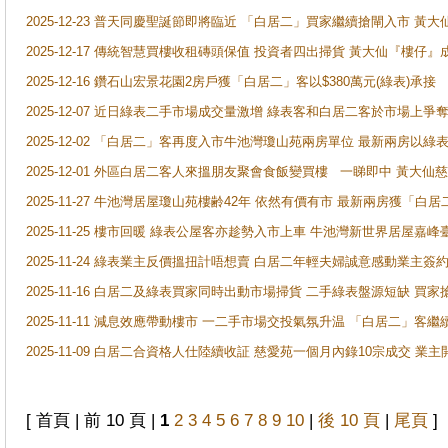
2025-12-23 普天同慶聖誕節即將臨近 「白居二」買家繼續搶閘入市 黃
2025-12-17 傳統智慧買樓收租磚頭保值 投資者四出掃貨 黃大仙『樓仔』
2025-12-16 鑽石山宏景花園2房戶獲「白居二」客以$380萬元(綠表)承接
2025-12-07 近日綠表二手市場成交量激增 綠表客和白居二客於市場上
2025-12-02 「白居二」客再度入市牛池灣瓊山苑兩房單位 最新兩房以綠表
2025-12-01 外區白居二客人來搵朋友聚會食飯變買樓 一睇即中 黃大仙
2025-11-27 牛池灣居屋瓊山苑樓齢42年 依然有價有市 最新兩房獲「白居
2025-11-25 樓市回暖 綠表公屋客亦趁勢入市上車 牛池灣新世界居屋嘉
2025-11-24 綠表業主反價搵扭計唔想賣 白居二年輕夫婦誠意感動業主簽約 
2025-11-16 白居二及綠表買家同時出動市場掃貨 二手綠表盤源短缺 
2025-11-11 減息效應帶動樓市 一二手市場交投氣氛升温 「白居二」
2025-11-09 白居二合資格人仕陸續收証 慈愛苑一個月內錄10宗成交 業
[ 首頁 | 前 10 頁 |
1
2
3
4
5
6
7
8
9
10
|
後 10 頁
|
尾頁
]