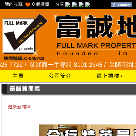
我的收藏
0
個樓盤
分享
 /
發展商一手專組 8101 2345 /
采頣花園 2345 992
最新新聞稿