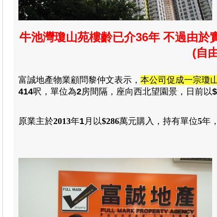
牛池灣瓊山苑樓齡已介36年 不過由於
(自
富誠地產物業顧問
黎仲文
表示，
本公司促成一宗瓊
414
呎，單位為
2
房
間隔，座向西北望園景
，日前以
$
原業主於
2013
年
1
月以
$286
萬元
購入
，
持有單位
5
年