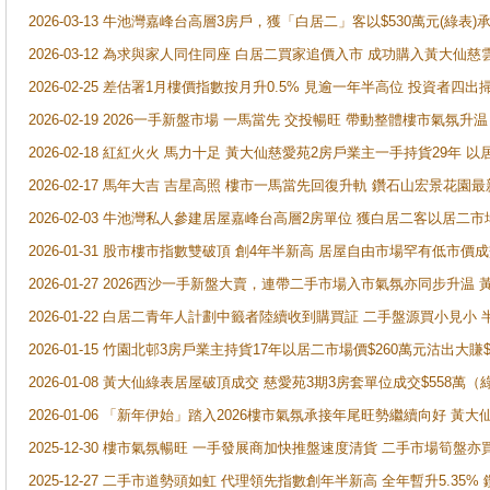
2026-03-13 牛池灣嘉峰台高層3房戶，獲「白居二」客以$530萬元(綠表)
2026-03-12 為求與家人同住同座 白居二買家追價入市 成功購入黃大仙
2026-02-25 差估署1月樓價指數按月升0.5% 見逾一年半高位 投資
2026-02-19 2026一手新盤市場 一馬當先 交投暢旺 帶動整體樓市氣氛
2026-02-18 紅紅火火 馬力十足 黃大仙慈愛苑2房戶業主一手持貨29年 以
2026-02-17 馬年大吉 吉星高照 樓市一馬當先回復升軌 鑽石山宏景花園
2026-02-03 牛池灣私人參建居屋嘉峰台高層2房單位 獲白居二客以居二市
2026-01-31 股市樓市指數雙破頂 創4年半新高 居屋自由市場罕有低市價
2026-01-27 2026西沙一手新盤大賣，連帶二手市場入市氣氛亦同步升
2026-01-22 白居二青年人計劃中籤者陸續收到購買証 二手盤源買小見小
2026-01-15 竹園北邨3房戶業主持貨17年以居二市場價$260萬元沽出大賺$
2026-01-08 黃大仙綠表居屋破頂成交 慈愛苑3期3房套單位成交$558萬（
2026-01-06 「新年伊始」踏入2026樓市氣氛承接年尾旺勢繼續向好 
2025-12-30 樓市氣氛暢旺 一手發展商加快推盤速度清貨 二手市場筍
2025-12-27 二手市道勢頭如虹 代理領先指數創年半新高 全年暫升5.35