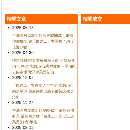
相關文章
相關成交
2026-06-18
牛池灣居屋瓊山苑兩房$268萬元未補
地價成交 獲「白居二」客承接 43年升
值近14倍
2026-04-30
樓市升勢持續 買家積極入市 荀盤極速
消化 牛池灣瓊山苑2房戶放盤一星期以
自由市場價$318萬元沽出
2025-12-02
「白居二」客再度入市牛池灣瓊山苑
兩房單位 最新兩房以綠表價$235萬元
沽出
2025-11-27
牛池灣居屋瓊山苑樓齢42年 依然有價
有市 最新兩房獲「白居二」客以$228
萬元(綠表)承接
2025-09-13