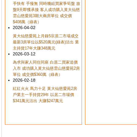
手快有 手慢無 同時幾組買家爭筍盤 放
盤9天即獲承接 客人成功購入黃大仙慈
雲山慈愛苑3期大兩房單位 成交價
$408萬（綠表）
2026-04-02
黃大仙慈愛苑上月錄5宗居二市場成交
最新3房單位以$520萬元(綠表)沽出 業
主持貨17年大賺348萬元
2026-03-12
為求與家人同住同座 白居二買家追價
入市 成功購入黃大仙慈雲山慈愛苑2房
單位 成交價$360萬（綠表）
2026-02-18
紅紅火火 馬力十足 黃大仙慈愛苑2房
戶業主一手持貨29年 以居二市場價
$341萬元沽出 大賺$247萬元