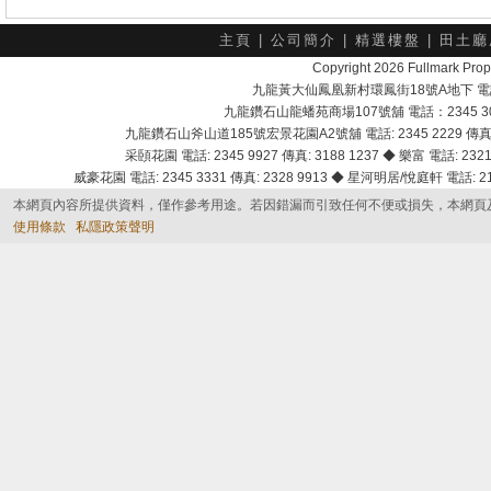
主頁
|
公司簡介
|
精選樓盤
|
田土廳
Copyright 2026 Fullmark 
九龍黃大仙鳳凰新村環鳳街18號A地下 電話：232
九龍鑽石山龍蟠苑商場107號舖 電話：2345 303
九龍鑽石山斧山道185號宏景花園A2號舖 電話: 2345 2229 傳真: 
采頣花園 電話: 2345 9927 傳真: 3188 1237 ◆ 樂富 電話: 2321 
威豪花園 電話: 2345 3331 傳真: 2328 9913 ◆ 星河明居/悅庭軒 電話: 2116
本網頁內容所提供資料，僅作參考用途。若因錯漏而引致任何不便或損失，本網頁
使用條款
私隱政策聲明