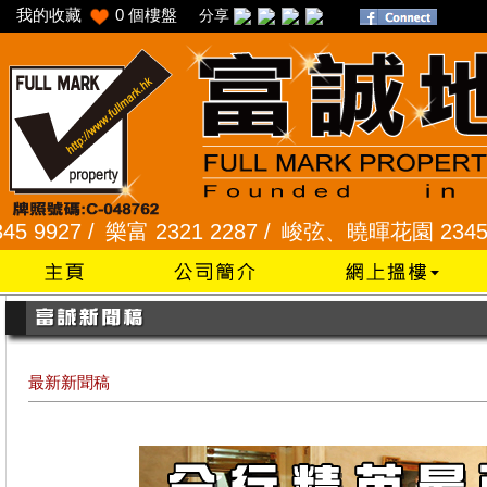
我的收藏
0
個樓盤
分享
27 /
樂富 2321 2287 /
峻弦、曉暉花園 2345 1286
最新新聞稿