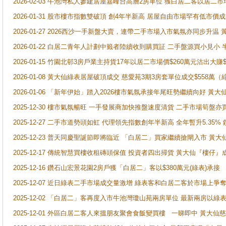
2026-02-03 牛池灣私人參建居屋嘉峰台高層2房單位 獲白居二客以居二市
2026-01-31 股市樓市指數雙破頂 創4年半新高 居屋自由市場罕有低市價
2026-01-27 2026西沙一手新盤大賣，連帶二手市場入市氣氛亦同步升
2026-01-22 白居二青年人計劃中籤者陸續收到購買証 二手盤源買小見小
2026-01-15 竹園北邨3房戶業主持貨17年以居二市場價$260萬元沽出大賺$
2026-01-08 黃大仙綠表居屋破頂成交 慈愛苑3期3房套單位成交$558萬（
2026-01-06 「新年伊始」踏入2026樓市氣氛承接年尾旺勢繼續向好 
2025-12-30 樓市氣氛暢旺 一手發展商加快推盤速度清貨 二手市場筍
2025-12-27 二手市道勢頭如虹 代理領先指數創年半新高 全年暫升5.35
2025-12-23 普天同慶聖誕節即將臨近 「白居二」買家繼續搶閘入市 黃
2025-12-17 傳統智慧買樓收租磚頭保值 投資者四出掃貨 黃大仙『樓仔』
2025-12-16 鑽石山宏景花園2房戶獲「白居二」客以$380萬元(綠表)承接
2025-12-07 近日綠表二手市場成交量激增 綠表客和白居二客於市場上
2025-12-02 「白居二」客再度入市牛池灣瓊山苑兩房單位 最新兩房以綠表
2025-12-01 外區白居二客人來搵朋友聚會食飯變買樓 一睇即中 黃大仙