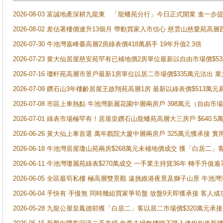
2026-08-03 富誠地產深耕九龍東 「龍蟠苑分行」今日正式開業 進
2026-08-02 差估署樓價連升13個月 帶動買家入市信心 慈雲山慈愛苑高層
2026-07-30 牛池灣嘉峰臺高層2房綠表價418萬易手 19年升值2.3倍
2026-07-23 黄大仙居屋慈安苑罕有已補地價2房單位最新以自由市場價$5
2026-07-16 瓊軒苑高層市景戶最新1房單位以居二市場價$335萬元沽出 業
2026-07-09 鑽石山3年樓齡居屋王啟翔苑高層1房 最新以綠表價$513萬元
2026-07-08 市區上車熱點 牛池灣新麗花園中層兩房戶 398萬元（自
2026-07-01 綠表市場極罕有！居屋皇鑽石山龍蟠苑高層大三房戶 $640
2026-06-26 黃大仙上車首選 萬年戲院大廈中層兩房戶 325萬元獲承接 實
2026-06-18 牛池灣居屋瓊山苑兩房$268萬元未補地價成交 獲「白居二」
2026-06-11 牛池灣瓊麗苑綠表$270萬成交 一手業主持貨36年 轉手升值逾
2026-06-05 全區最筍私樓 極高層雙景觀 遠挑維港夜景及獅子山景 牛池
2026-06-04 手快有 手慢無 同時幾組買家爭筍盤 放盤9天即獲承接 
2026-05-28 九龍公屋皇鳳德邨獲「白居二」客以居二市場價$320萬元承接