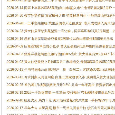
2026-05-15 新盤向隅客回流二手市場 年青夫婦無樓睇下購入連租約半新
2026-05-14 同區上車客以$388萬元(自由市場)入市牛池灣新麗花園2房戶
2026-04-30 樓市升勢持續 買家積極入市 荀盤極速消化 牛池灣瓊山苑2
2026-04-28 一二手交頭暢旺 業主反價客人追價成交 客人成功購入黃大仙
2026-04-23 黃大仙居屋慈安苑盤源一直短缺，同區客即睇即買2房筍盤，
2026-04-16 鑽石山居屋皇龍蟠苑最新2房單位以自由市場價$458萬元沽出
2026-04-09 巨無霸3房單位買少見少 黃大仙盈福苑3房戶獲同區綠表客以
2026-04-03 鐵路洋樓超筍盤低銀行估價18%售出 黃大仙豪苑大2房417' $
2026-04-02 黃大仙慈愛苑上月錄5宗居二市場成交 最新3房單位以$520萬
2026-03-13 牛池灣嘉峰台高層3房戶，獲「白居二」客以$530萬元(綠表)
2026-03-12 為求與家人同住同座 白居二買家追價入市 成功購入黃大仙
2026-02-25 差估署1月樓價指數按月升0.5% 見逾一年半高位 投資
2026-02-19 2026一手新盤市場 一馬當先 交投暢旺 帶動整體樓市氣氛
2026-02-18 紅紅火火 馬力十足 黃大仙慈愛苑2房戶業主一手持貨29年 以
2026-02-17 馬年大吉 吉星高照 樓市一馬當先回復升軌 鑽石山宏景花園