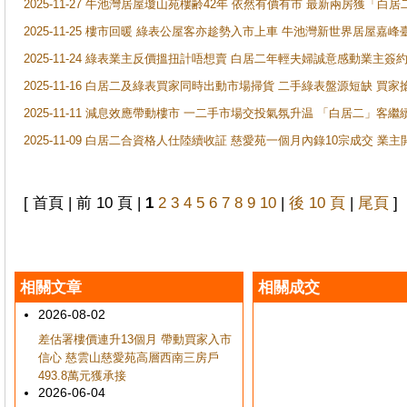
2025-11-27 牛池灣居屋瓊山苑樓齢42年 依然有價有市 最新兩房獲「白居
2025-11-25 樓市回暖 綠表公屋客亦趁勢入市上車 牛池灣新世界居屋嘉
2025-11-24 綠表業主反價搵扭計唔想賣 白居二年輕夫婦誠意感動業主簽約 
2025-11-16 白居二及綠表買家同時出動市場掃貨 二手綠表盤源短缺 
2025-11-11 減息效應帶動樓市 一二手市場交投氣氛升温 「白居二」
2025-11-09 白居二合資格人仕陸續收証 慈愛苑一個月內錄10宗成交 業
[ 首頁 | 前 10 頁 |
1
2
3
4
5
6
7
8
9
10
|
後 10 頁
|
尾頁
]
相關文章
相關成交
2026-08-02
差估署樓價連升13個月 帶動買家入市
信心 慈雲山慈愛苑高層西南三房戶
493.8萬元獲承接
2026-06-04