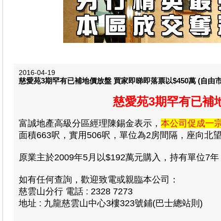
2016-04-19
慈愛苑3期罕有已補地價放盤 買家即睇即落票以$450萬 (自由
慈愛苑3期罕有已補地
富誠地產高級分區經理陳錫金表示，
本公司促成一宗
面積663呎，實用506呎，單位為2房間隔，座向北望園
原業主於2009年5月以$192萬元購入，持有單位7
如有任何查詢，歡迎致電或親臨本公司：
慈雲山分行 電話 : 2328 7273
地址 : 九龍慈雲山中心3樓323號鋪(巴士總站則)