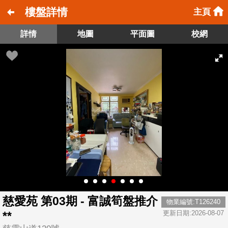
樓盤詳情
主頁
詳情
地圖
平面圖
校網
慈愛苑 第03期 - 富誠筍盤推介
物業編號:T126240
**
更新日期:2026-08-07