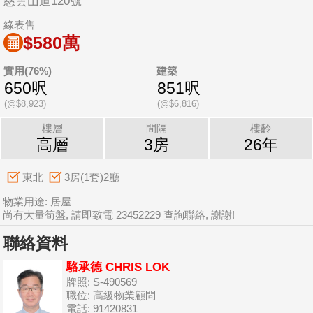
慈雲山道120號
綠表售
$580萬
實用(76%)
建築
650呎
851呎
(@$8,923)
(@$6,816)
樓層
間隔
樓齡
高層
3房
26年
東北
3房(1套)2廳
物業用途: 居屋
尚有大量筍盤, 請即致電 23452229 查詢聯絡, 謝謝!
聯絡資料
駱承德 CHRIS LOK
牌照: S-490569
職位: 高級物業顧問
電話: 91420831