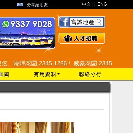
中文
|
ENG
分享給朋友
 2345 1286 /
威豪花園 2345 3331 /
星河明居、悅