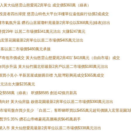
功購入黃大仙慈雲山慈愛苑2房單位 成交價$360萬（綠表）
年半高位 投資者四出掃貨 慈雲山特色大平台洋樓單位遠低銀行估價2成成交
動整體樓市氣氛升温 鑽石山居屋瓊軒苑最新2房單位以$368萬元(綠表)沽出
持貨29年 以居二市場價$341萬元沽出 大賺$247萬元
鑽石山宏景花園最新2房單位以居二市場價$405萬元沽出
居二客以居二市場價$480萬元承接
場罕有低市價成交 黃大仙慈雲山慈愛苑2房401' $418萬元（自由市場）成交
氣氛亦同步升温 黃大仙竹園北邨最新2房戶以居二市場價$180萬元沽出
手盤源買小見小 半新居屋成搶購目標 九龍灣彩興苑成交$365萬成交
萬元沽出大賺$235萬元
交$558萬（綠表） 呎價$8585 創近42個月新高
勢繼續向好 黃大仙房協 啟德花園最新2房單位以居二市場價$390萬元沽出
 二手市場筍盤亦買少見少 「白居二」客即睇即買以$455萬元超筍價購入宏景花園3
年暫升5.35% 鑽石山帝峰豪苑高層兩房$645萬易手
續搶閘入市 黃大仙慈愛苑最新2房單位以居二市場價$338萬元沽出