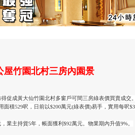
購公屋竹園北村三房內園景
錄得促成黃大仙竹園北村多窗戶可間三房綠表價買賣成交。
積529呎，日前以$200萬元(綠表價)易手，實用每呎$3,
萬元，業主持貨5年，帳面獲利$92萬元。物業期內升值9%。