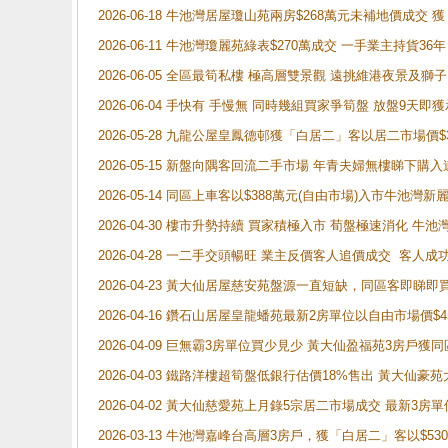
2026-06-18 牛池灣居屋瓊山苑兩房$268萬元未補地價成交
2026-06-11 牛池灣瓊麗苑綠表$270萬成交 一手業主持貨36
2026-06-05 全區最筍私樓 極高層雙景觀 遠挑維港夜景及獅
2026-06-04 手快有 手慢無 同時幾組買家爭筍盤 放盤9
2026-05-28 九龍公屋皇鳳德邨獲「白居二」客以居二市場價$
2026-05-15 新盤向隅客回流二手市場 年青夫婦無樓睇下
2026-05-14 同區上車客以$388萬元(自由市場)入市牛池灣
2026-04-30 樓市升勢持續 買家積極入市 荀盤極速消化 
2026-04-28 一二手交頭暢旺 業主反價客人追價成交 客人
2026-04-23 黃大仙居屋慈安苑盤源一直短缺，同區客即睇
2026-04-16 鑽石山居屋皇龍蟠苑最新2房單位以自由市場價$
2026-04-09 巨無霸3房單位買少見少 黃大仙盈福苑3房戶
2026-04-03 鐵路洋樓超筍盤低銀行估價18%售出 黃大仙豪苑大2
2026-04-02 黃大仙慈愛苑上月錄5宗居二市場成交 最新3房單
2026-03-13 牛池灣嘉峰台高層3房戶，獲「白居二」客以$53