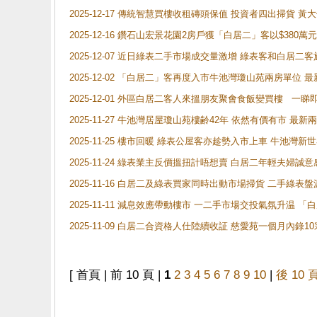
2025-12-17 傳統智慧買樓收租磚頭保值 投資者四出掃貨 
2025-12-16 鑽石山宏景花園2房戶獲「白居二」客以$380萬元
2025-12-07 近日綠表二手市場成交量激增 綠表客和白居
2025-12-02 「白居二」客再度入市牛池灣瓊山苑兩房單位 
2025-12-01 外區白居二客人來搵朋友聚會食飯變買樓 一睇
2025-11-27 牛池灣居屋瓊山苑樓齢42年 依然有價有市 最
2025-11-25 樓市回暖 綠表公屋客亦趁勢入市上車 牛池
2025-11-24 綠表業主反價搵扭計唔想賣 白居二年輕夫婦誠意
2025-11-16 白居二及綠表買家同時出動市場掃貨 二手綠
2025-11-11 減息效應帶動樓市 一二手市場交投氣氛升温
2025-11-09 白居二合資格人仕陸續收証 慈愛苑一個月內錄
[ 首頁 | 前 10 頁 |
1
2
3
4
5
6
7
8
9
10
|
後 10 