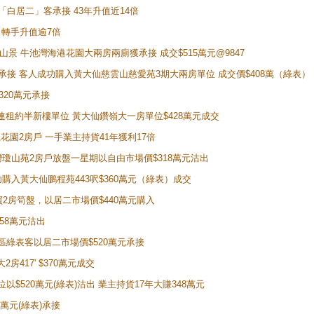
 獲「白居二」客承接 43年升值近14倍
年 轉手升值逾7倍
子山景 牛池灣海港花園大兩房兩廁獲承接 成交$515萬元@9847
天即獲承接 客人成功購入黃大仙慈雲山慈愛苑3期大兩房單位 成交價$408萬（綠表）
320萬元承接
購入連租約半新樓單位 黃大仙鑽嶺大一房單位$428萬元成交
新麗花園2房戶 一手業主持貨41年獲利17倍
牛池灣瓊山苑2房戶放盤一星期以自由市場價$318萬元沽出
成功購入黃大仙鵬程苑443呎$360萬元（綠表）成交
即買2房筍盤，以居二市場價$440萬元購入
458萬元沽出
獲同區綠表客以居二市場價$520萬元承接
房417' $370萬元成交
位以$520萬元(綠表)沽出 業主持貨17年大賺348萬元
0萬元(綠表)承接