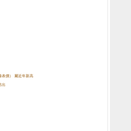
（綠表價） 屬近年新高
沽出