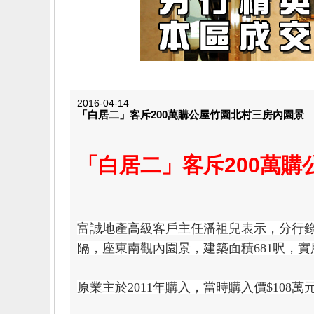
2016-04-14
「白居二」客斥200萬購公屋竹園北村三房內園景
「白居二」客斥200萬
富誠地產高級客戶主任潘祖兒表示，
分行
隔，座東南觀內園景，建築面積681呎，實用面
原業主於2011年購入，當時購入價$108