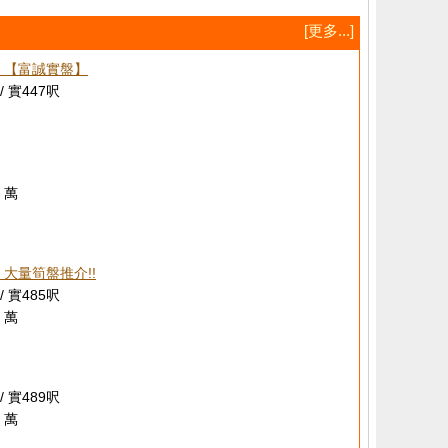
[更多...]
 【富誠實盤】
/ 實447呎
 萬
 大量筍盤推介!!
/ 實485呎
 萬
/ 實489呎
 萬