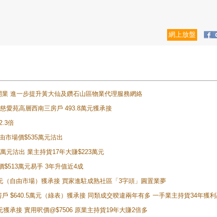
網上放盤
正式開業 進一步提升黃大仙及鑽石山區物業代理服務網絡
雲山慈愛苑高層西南三房戶 493.8萬元獲承接
2.3倍
自由市場價$535萬元沽出
5萬元沽出 業主持貨17年大賺$223萬元
價$513萬元易手 3年升值近4成
398萬元（自由市場）獲承接 買家進駐成熟社區「3字頭」圓置業夢
房戶 $640.5萬元（綠表）獲承接 同類成交暌違兩年有多 一手業主持貨34年獲利
萬元獲承接 實用呎價@$7506 原業主持貨19年大賺2倍多