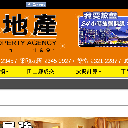
頣花園 2345 9927 /
樂富 2321 2287 /
峻弦、曉暉花園