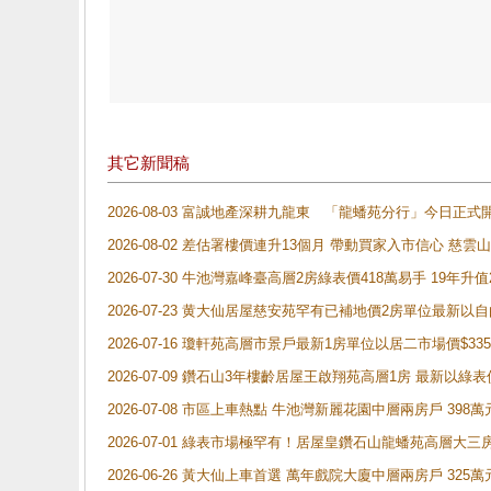
其它新聞稿
2026-08-03 富誠地產深耕九龍東 「龍蟠苑分行」今日
2026-08-02 差估署樓價連升13個月 帶動買家入市信心 慈
2026-07-30 牛池灣嘉峰臺高層2房綠表價418萬易手 19年升值
2026-07-23 黄大仙居屋慈安苑罕有已補地價2房單位最新以
2026-07-16 瓊軒苑高層市景戶最新1房單位以居二市場價$33
2026-07-09 鑽石山3年樓齡居屋王啟翔苑高層1房 最新以綠表
2026-07-08 市區上車熱點 牛池灣新麗花園中層兩房戶 
2026-07-01 綠表市場極罕有！居屋皇鑽石山龍蟠苑高層大三
2026-06-26 黃大仙上車首選 萬年戲院大廈中層兩房戶 325