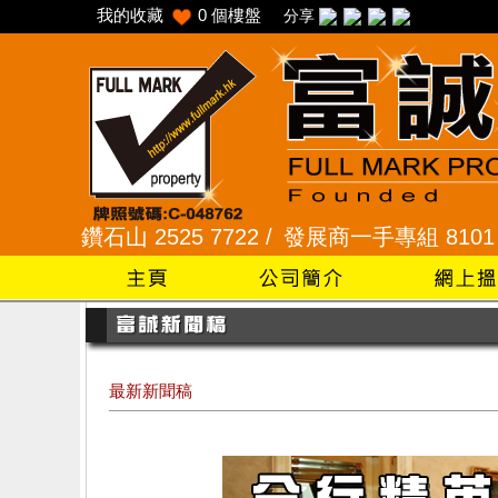
我的收藏
0
個樓盤
分享
石山 2525 7722 /
發展商一手專組 8101 2345 /
采
最新新聞稿