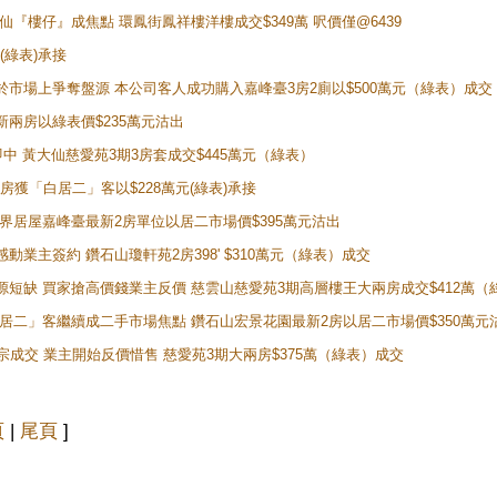
黃大仙『樓仔』成焦點 環鳳街鳳祥樓洋樓成交$349萬 呎價僅@6439
(綠表)承接
二客於市場上爭奪盤源 本公司客人成功購入嘉峰臺3房2廁以$500萬元（綠表）成交
最新兩房以綠表價$235萬元沽出
即中 黃大仙慈愛苑3期3房套成交$445萬元（綠表）
新兩房獲「白居二」客以$228萬元(綠表)承接
灣新世界居屋嘉峰臺最新2房單位以居二市場價$395萬元沽出
感動業主簽約 鑽石山瓊軒苑2房398' $310萬元（綠表）成交
表盤源短缺 買家搶高價錢業主反價 慈雲山慈愛苑3期高層樓王大兩房成交$412萬
 「白居二」客繼續成二手市場焦點 鑽石山宏景花園最新2房以居二市場價$350萬元
10宗成交 業主開始反價惜售 慈愛苑3期大兩房$375萬（綠表）成交
頁
|
尾頁
]