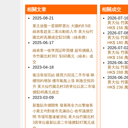
相關文章
相關成交
2025-08-21
2026-07-1
黃大仙 竹園北
業主放盤一星期即賣出 大賺約8.5倍
HK$ 156 
綠表客趕居二客出動前入市 黃大仙竹
2026-07-0
園北村高層成交$210萬（綠表價）
黃大仙 竹園北
2025-06-17
HK$ 180 
2026-07-0
綠表客一收準買証即買樓 超筍價購入
黃大仙 竹園北
市竹園北村381‘ $160萬元（綠表）成
HK$ 156 
交
2026-06-3
2023-04-18
黃大仙 竹園北
HK$ 288 
復活長假完結 購買力回流二手市場 睇
2026-06-2
樓預約增加 樓市氣氛上漲 刺激交投回
黃大仙 竹園北
升 黃大仙竹園北村3房單位以居二市場
HK$ 236 
價$245萬元成交
2023-03-09
新盤貼市價開售 發展商全力出擊搶客
小業主均對後市充滿信心 收窄議價空
間 市場筍盤速被消化 黃大仙竹園北村
3房單位最新以居二市場價$247萬元成