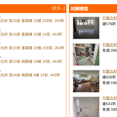
[更多...]
相關樓盤
6
竹園北村
村 第10座 蕙園樓 23樓 21B室, 263呎
建576呎 
萬
8
村 第10座 蕙園樓 32樓 14室, 443呎
萬
2
竹園北村
村 第10座 蕙園樓 23樓 21B室, 263呎
售價 295
萬
0
村 第13座 桐園樓 19樓 10室, 443呎
萬
6
竹園北村
村 第14座 梅園樓 4樓 14室, 443呎
建626呎 
萬
售價 195
竹園北村
建631呎 
售價 330