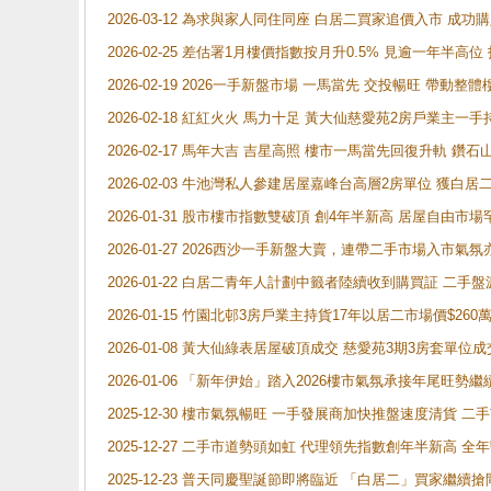
2026-03-12 為求與家人同住同座 白居二買家追價入市 成
2026-02-25 差估署1月樓價指數按月升0.5% 見逾一
2026-02-19 2026一手新盤市場 一馬當先 交投暢旺 帶
2026-02-18 紅紅火火 馬力十足 黃大仙慈愛苑2房戶業主一手
2026-02-17 馬年大吉 吉星高照 樓市一馬當先回復升軌 
2026-02-03 牛池灣私人參建居屋嘉峰台高層2房單位 獲白
2026-01-31 股市樓市指數雙破頂 創4年半新高 居屋自由市
2026-01-27 2026西沙一手新盤大賣，連帶二手市場入市
2026-01-22 白居二青年人計劃中籤者陸續收到購買証 二
2026-01-15 竹園北邨3房戶業主持貨17年以居二市場價$260
2026-01-08 黃大仙綠表居屋破頂成交 慈愛苑3期3房套單位成
2026-01-06 「新年伊始」踏入2026樓市氣氛承接年尾旺
2025-12-30 樓市氣氛暢旺 一手發展商加快推盤速度清貨
2025-12-27 二手市道勢頭如虹 代理領先指數創年半新高 全
2025-12-23 普天同慶聖誕節即將臨近 「白居二」買家繼