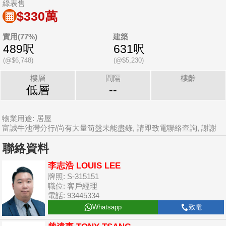
綠表售
$330萬
實用(77%)
建築
489呎
631呎
(@$6,748)
(@$5,230)
樓層
間隔
樓齡
低層
--
物業用途: 居屋
富誠牛池灣分行/尚有大量筍盤未能盡錄, 請即致電聯絡查詢, 謝謝
聯絡資料
李志浩 LOUIS LEE
牌照: S-315151
職位: 客戶經理
電話: 93445334
Whatsapp
致電