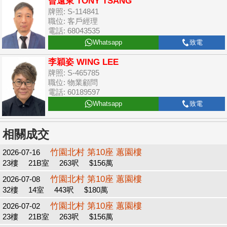
曾遠東 TONY TSANG
牌照: S-114841
職位: 客戶經理
電話: 68043535
Whatsapp
致電
李穎姿 WING LEE
牌照: S-465785
職位: 物業顧問
電話: 60189597
Whatsapp
致電
相關成交
竹園北村 第10座 蕙園樓
2026-07-16
23樓
21B室
263呎
$156萬
竹園北村 第10座 蕙園樓
2026-07-08
32樓
14室
443呎
$180萬
竹園北村 第10座 蕙園樓
2026-07-02
23樓
21B室
263呎
$156萬