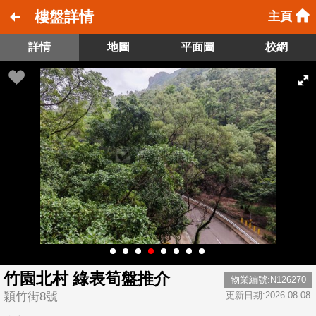
樓盤詳情
主頁
詳情
地圖
平面圖
校網
竹園北村 綠表筍盤推介
物業編號:N126270
穎竹街8號
更新日期:2026-08-08