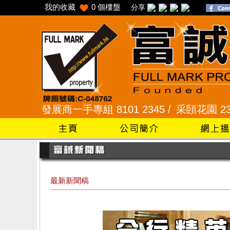
我的收藏
0
個樓盤
分享
發展商一手專組 8101 2345 /
采頣花園 2345 9927
最新新聞稿