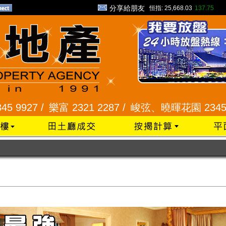
分享給朋友
恒指:
25,668.03
137.75
 /
樂富 2321 2287 /
峻弦、曉暉花園 2345 1286 /