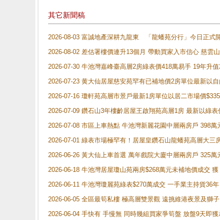
其它新聞稿
2026-08-03 富誠地產深耕九龍東 「龍蟠苑分行」今日
2026-08-02 差估署樓價連升13個月 帶動買家入市信心 慈
2026-07-30 牛池灣嘉峰臺高層2房綠表價418萬易手 19年升值
2026-07-23 黄大仙居屋慈安苑罕有已補地價2房單位最新以
2026-07-16 瓊軒苑高層市景戶最新1房單位以居二市場價$33
2026-07-09 鑽石山3年樓齡居屋王啟翔苑高層1房 最新以綠表
2026-07-08 市區上車熱點 牛池灣新麗花園中層兩房戶 
2026-07-01 綠表市場極罕有！居屋皇鑽石山龍蟠苑高層大三
2026-06-26 黃大仙上車首選 萬年戲院大廈中層兩房戶 325
2026-06-18 牛池灣居屋瓊山苑兩房$268萬元未補地價成交
2026-06-11 牛池灣瓊麗苑綠表$270萬成交 一手業主持貨36
2026-06-05 全區最筍私樓 極高層雙景觀 遠挑維港夜景及獅
2026-06-04 手快有 手慢無 同時幾組買家爭筍盤 放盤9