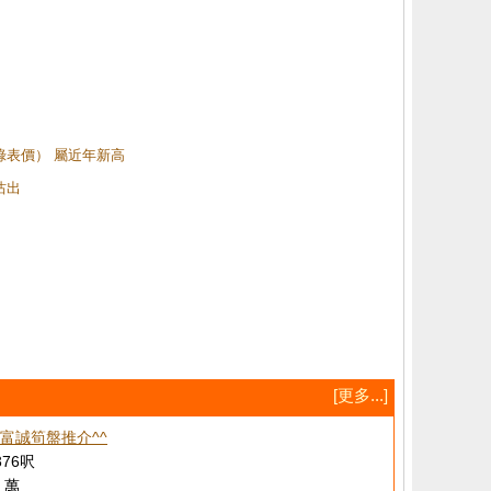
（綠表價） 屬近年新高
沽出
[更多...]
^富誠筍盤推介^^
376呎
 萬