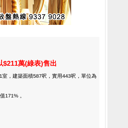
211萬(綠表)售出
室，建築面積587呎，實用443呎，單位為
171% 。