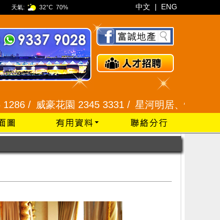
中文
|
ENG
天氣:
32°C
70%
威豪花園 2345 3331 /
星河明居、悅庭軒 2116 8008