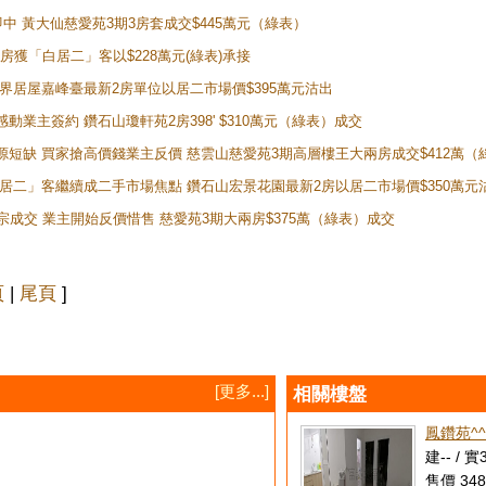
即中 黃大仙慈愛苑3期3房套成交$445萬元（綠表）
新兩房獲「白居二」客以$228萬元(綠表)承接
灣新世界居屋嘉峰臺最新2房單位以居二市場價$395萬元沽出
感動業主簽約 鑽石山瓊軒苑2房398' $310萬元（綠表）成交
表盤源短缺 買家搶高價錢業主反價 慈雲山慈愛苑3期高層樓王大兩房成交$412萬
 「白居二」客繼續成二手市場焦點 鑽石山宏景花園最新2房以居二市場價$350萬元
10宗成交 業主開始反價惜售 慈愛苑3期大兩房$375萬（綠表）成交
頁
|
尾頁
]
[更多...]
相關樓盤
鳳鑽苑^
建-- / 實
售價 348