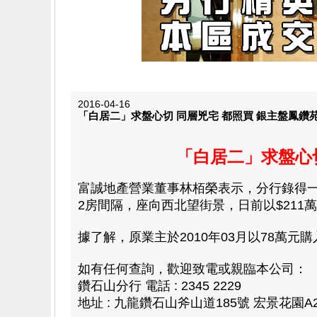
2016-04-16
「白居二」求盤心切 同層兇宅 都照買 銀主盤鳳鑽苑2
「白居二」
求盤心
富誠地產營業董事林栢榮表示
，分行錄得一
2房間隔，座向西北望街景，日前以$211萬(
據了解，原業主於2010年03月以78萬元
如有任何查詢，歡迎致電或親臨本公司：
鑽石山分行 電話 : 2345 2229
地址 : 九龍鑽石山斧山道185號 宏景花園A