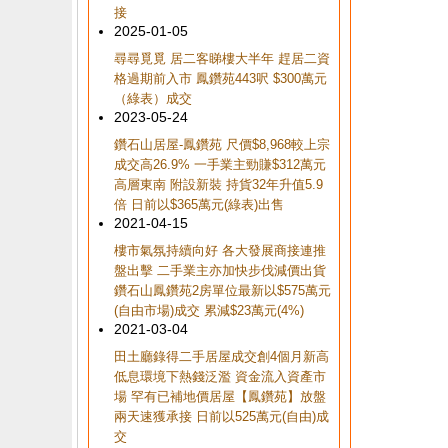
接
2025-01-05
尋尋覓覓 居二客睇樓大半年 趕居二資
格過期前入市 鳳鑽苑443呎 $300萬元
（綠表）成交
2023-05-24
鑽石山居屋-鳳鑽苑 尺價$8,968較上宗
成交高26.9% 一手業主勁賺$312萬元
高層東南 附設新裝 持貨32年升值5.9
倍 日前以$365萬元(綠表)出售
2021-04-15
樓市氣氛持續向好 各大發展商接連推
盤出擊 二手業主亦加快步伐減價出貨
鑽石山鳳鑽苑2房單位最新以$575萬元
(自由市場)成交 累減$23萬元(4%)
2021-03-04
田土廳錄得二手居屋成交創4個月新高
低息環境下熱錢泛濫 資金流入資產市
場 罕有已補地價居屋【鳳鑽苑】放盤
兩天速獲承接 日前以525萬元(自由)成
交