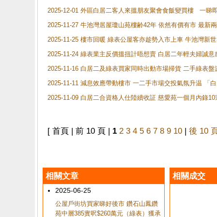
2025-12-01 外區白居二客人來搵朋友聚會食飯變買樓 一睇
2025-11-27 牛池灣居屋瓊山苑樓齢42年 依然有價有市 最
2025-11-25 樓市回暖 綠表公屋客亦趁勢入市上車 牛池
2025-11-24 綠表業主反價搵扭計唔想賣 白居二年輕夫婦誠意
2025-11-16 白居二及綠表買家同時出動市場掃貨 二手綠
2025-11-11 減息效應帶動樓市 一二手市場交投氣氛升温
2025-11-09 白居二合資格人仕陸續收証 慈愛苑一個月內錄
[ 首頁 | 前 10 頁 |
1
2
3
4
5
6
7
8
9
10
|
後 10 
相關文章
相關成交
2025-06-25
公屋戶街坊買家睇好後市 鑽石山鳳鑽
苑中層385實呎$260萬元（綠表）獲承