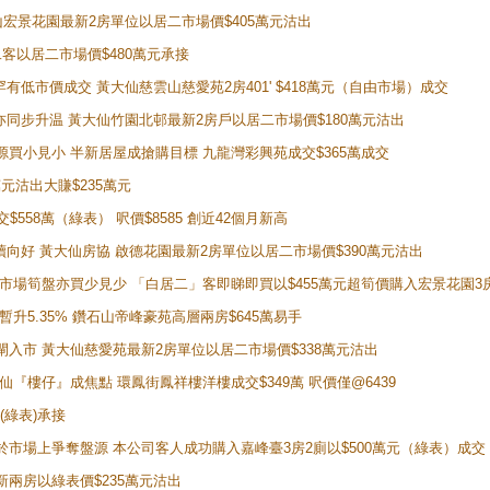
鑽石山宏景花園最新2房單位以居二市場價$405萬元沽出
居二客以居二市場價$480萬元承接
場罕有低市價成交 黃大仙慈雲山慈愛苑2房401' $418萬元（自由市場）成交
氣氛亦同步升温 黃大仙竹園北邨最新2房戶以居二市場價$180萬元沽出
手盤源買小見小 半新居屋成搶購目標 九龍灣彩興苑成交$365萬成交
萬元沽出大賺$235萬元
交$558萬（綠表） 呎價$8585 創近42個月新高
勢繼續向好 黃大仙房協 啟德花園最新2房單位以居二市場價$390萬元沽出
 二手市場筍盤亦買少見少 「白居二」客即睇即買以$455萬元超筍價購入宏景花園3
年暫升5.35% 鑽石山帝峰豪苑高層兩房$645萬易手
續搶閘入市 黃大仙慈愛苑最新2房單位以居二市場價$338萬元沽出
黃大仙『樓仔』成焦點 環鳳街鳳祥樓洋樓成交$349萬 呎價僅@6439
(綠表)承接
二客於市場上爭奪盤源 本公司客人成功購入嘉峰臺3房2廁以$500萬元（綠表）成交
最新兩房以綠表價$235萬元沽出