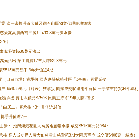
正式開業 進一步提升黃大仙及鑽石山區物業代理服務網絡
雲山慈愛苑高層西南三房戶 493.8萬元獲承接
2.3倍
自由市場價$535萬元沽出
5萬元沽出 業主持貨17年大賺$223萬元
價$513萬元易手 3年升值近4成
398萬元（自由市場）獲承接 買家進駐成熟社區「3字頭」圓置業夢
房戶 $640.5萬元（綠表）獲承接 同類成交暌違兩年有多 一手業主持貨34年獲利
萬元獲承接 實用呎價@$7506 原業主持貨19年大賺2倍多
 獲「白居二」客承接 43年升值近14倍
年 轉手升值逾7倍
子山景 牛池灣海港花園大兩房兩廁獲承接 成交$515萬元@9847
天即獲承接 客人成功購入黃大仙慈雲山慈愛苑3期大兩房單位 成交價$408萬（綠表）