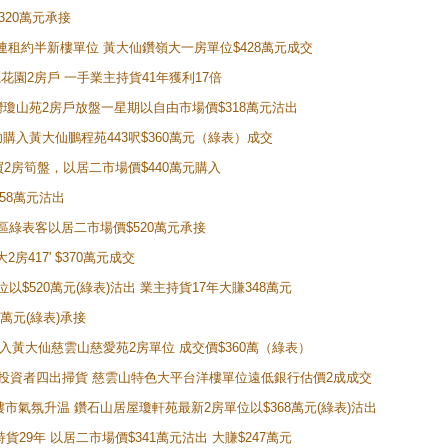
320萬元承接
購入連租約半新樓單位 黃大仙鑽嶺大一房單位$428萬元成交
新麗花園2房戶 一手業主持貨41年獲利17倍
牛池灣瓊山苑2房戶放盤一星期以自由市場價$318萬元沽出
成功購入黃大仙鵬程苑443呎$360萬元（綠表）成交
即買2房筍盤，以居二市場價$440萬元購入
458萬元沽出
獲同區綠表客以居二市場價$520萬元承接
房417' $370萬元成交
位以$520萬元(綠表)沽出 業主持貨17年大賺348萬元
0萬元(綠表)承接
功購入黃大仙慈雲山慈愛苑2房單位 成交價$360萬（綠表）
年半高位 投資者四出掃貨 慈雲山特色大平台洋樓單位遠低銀行估價2成成交
動整體樓市氣氛升温 鑽石山居屋瓊軒苑最新2房單位以$368萬元(綠表)沽出
持貨29年 以居二市場價$341萬元沽出 大賺$247萬元