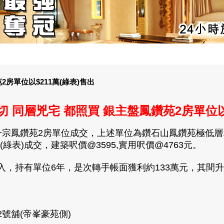
房單位以$211萬(綠表)售出
切 同層兇宅 都照買 銀主盤鳳鑽苑2房單位以$
宗鳳鑽苑2房單位成交，上述單位為鑽石山鳳鑽苑極低層1
綠表)成交，建築呎價@3595,實用呎價@4763元。
購入，持有單位6年，是次轉手帳面獲利約133萬元，其間升值
2號舖(帝峯豪苑側)