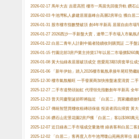
2026-02-17 馬年大吉 吉星高照 樓市一馬當先回復升軌 
2026-02-03 牛池灣私人參建居屋嘉峰台高層2房單位 獲白
2026-01-31 股市樓市指數雙破頂 創4年半新高 居屋自由市
2026-01-27 2026西沙一手新盤大賣，連帶二手市場入市
2026-01-22 白居二青年人計劃中籤者陸續收到購買証 二
2026-01-15 竹園北邨3房戶業主持貨17年以居二市場價$260
2026-01-08 黃大仙綠表居屋破頂成交 慈愛苑3期3房套單位成
2026-01-06 「新年伊始」踏入2026樓市氣氛承接年尾旺
2025-12-30 樓市氣氛暢旺 一手發展商加快推盤速度清貨
2025-12-27 二手市道勢頭如虹 代理領先指數創年半新高 全
2025-12-23 普天同慶聖誕節即將臨近 「白居二」買家繼
2025-12-17 傳統智慧買樓收租磚頭保值 投資者四出掃貨 
2025-12-16 鑽石山宏景花園2房戶獲「白居二」客以$380萬元
2025-12-07 近日綠表二手市場成交量激增 綠表客和白居
2025-12-02 「白居二」客再度入市牛池灣瓊山苑兩房單位 