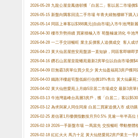
2026-05-28 九龍公屋皇鳳德邨獲「白居二」客以居二市場價$
2026-05-15 新盤向隅客回流二手市場 年青夫婦無樓睇下
2026-05-14 同區上車客以$388萬元(自由市場)入市牛池灣
2026-04-30 樓市升勢持續 買家積極入市 荀盤極速消化 
2026-04-28 一二手交頭暢旺 業主反價客人追價成交 客人
2026-04-23 黃大仙居屋慈安苑盤源一直短缺，同區客即睇
2026-04-16 鑽石山居屋皇龍蟠苑最新2房單位以自由市場價$
2026-04-09 巨無霸3房單位買少見少 黃大仙盈福苑3房戶
2026-04-03 鐵路洋樓超筍盤低銀行估價18%售出 黃大仙豪苑大2
2026-04-02 黃大仙慈愛苑上月錄5宗居二市場成交 最新3房單
2026-03-13 牛池灣嘉峰台高層3房戶，獲「白居二」客以$53
2026-03-12 為求與家人同住同座 白居二買家追價入市 成
2026-02-25 差估署1月樓價指數按月升0.5% 見逾一
2026-02-19 2026一手新盤市場 一馬當先 交投暢旺 帶
2026-02-18 紅紅火火 馬力十足 黃大仙慈愛苑2房戶業主一手