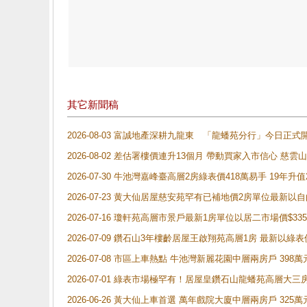
其它新聞稿
2026-08-03 富誠地產深耕九龍東 「龍蟠苑分行」今日
2026-08-02 差估署樓價連升13個月 帶動買家入市信心 慈
2026-07-30 牛池灣嘉峰臺高層2房綠表價418萬易手 19年升值
2026-07-23 黄大仙居屋慈安苑罕有已補地價2房單位最新以
2026-07-16 瓊軒苑高層市景戶最新1房單位以居二市場價$33
2026-07-09 鑽石山3年樓齡居屋王啟翔苑高層1房 最新以綠表
2026-07-08 市區上車熱點 牛池灣新麗花園中層兩房戶 
2026-07-01 綠表市場極罕有！居屋皇鑽石山龍蟠苑高層大三
2026-06-26 黃大仙上車首選 萬年戲院大廈中層兩房戶 325