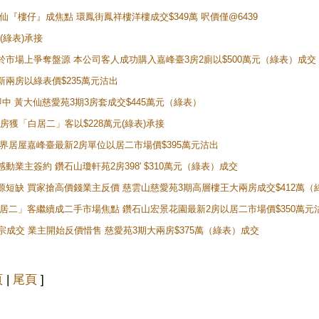
黃大仙『樓仔』成焦點 環鳳街鳳祥樓洋樓成交$349萬 呎價僅@6439
(綠表)承接
二客於市場上爭奪盤源 本公司客人成功購入嘉峰臺3房2廁以$500萬元（綠表）成交
最新兩房以綠表價$235萬元沽出
即中 黃大仙慈愛苑3期3房套成交$445萬元（綠表）
新兩房獲「白居二」客以$228萬元(綠表)承接
灣新世界居屋嘉峰臺最新2房單位以居二市場價$395萬元沽出
感動業主簽約 鑽石山瓊軒苑2房398' $310萬元（綠表）成交
表盤源短缺 買家搶高價錢業主反價 慈雲山慈愛苑3期高層樓王大兩房成交$412萬
 「白居二」客繼續成二手市場焦點 鑽石山宏景花園最新2房以居二市場價$350萬元
10宗成交 業主開始反價惜售 慈愛苑3期大兩房$375萬（綠表）成交
頁
|
尾頁
]