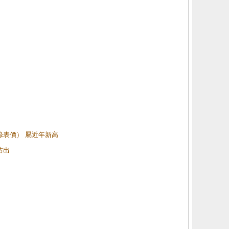
（綠表價） 屬近年新高
沽出