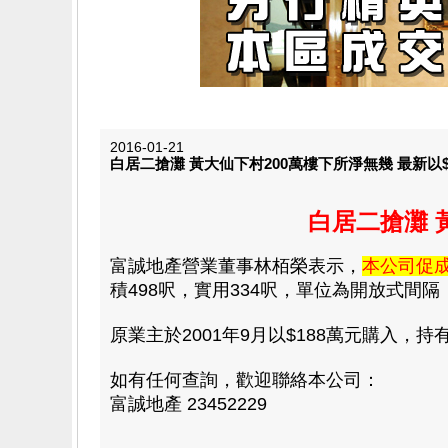
2016-01-21
白居二搶灘 黃大仙下村200萬樓下所淨無幾 最新以$1
白居二搶灘 
富誠地產營業董事林栢榮表示
，
本公司促
積498呎，實用334呎，單位為開放式間隔，
原業主於2001年9月以$188萬元購入，持
如有任何查詢，歡迎聯絡本公司：
富誠地產 23452229