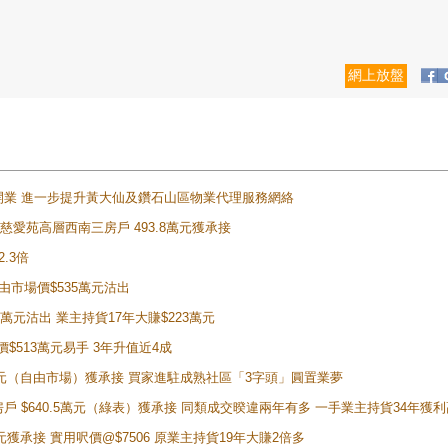
網上放盤
正式開業 進一步提升黃大仙及鑽石山區物業代理服務網絡
雲山慈愛苑高層西南三房戶 493.8萬元獲承接
2.3倍
自由市場價$535萬元沽出
5萬元沽出 業主持貨17年大賺$223萬元
價$513萬元易手 3年升值近4成
398萬元（自由市場）獲承接 買家進駐成熟社區「3字頭」圓置業夢
房戶 $640.5萬元（綠表）獲承接 同類成交暌違兩年有多 一手業主持貨34年獲利
萬元獲承接 實用呎價@$7506 原業主持貨19年大賺2倍多