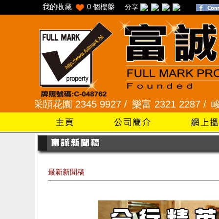
我的收藏
0
個樓盤
分享
采頣花園 2345 9927 /
樂富 2321 2287 /
峻弦、曉暉花
最新新聞稿