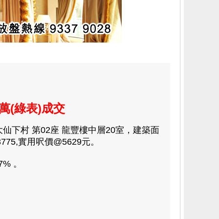
萬(綠表)成交
下村 第02座 龍豐樓中層20室，建築面
75,實用呎價@5629元。
% 。