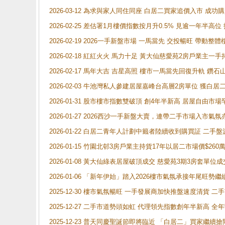
2026-03-12 為求與家人同住同座 白居二買家追價入市 成
2026-02-25 差估署1月樓價指數按月升0.5% 見逾一
2026-02-19 2026一手新盤市場 一馬當先 交投暢旺 帶
2026-02-18 紅紅火火 馬力十足 黃大仙慈愛苑2房戶業主一手
2026-02-17 馬年大吉 吉星高照 樓市一馬當先回復升軌 
2026-02-03 牛池灣私人參建居屋嘉峰台高層2房單位 獲白
2026-01-31 股市樓市指數雙破頂 創4年半新高 居屋自由市
2026-01-27 2026西沙一手新盤大賣，連帶二手市場入市
2026-01-22 白居二青年人計劃中籤者陸續收到購買証 二
2026-01-15 竹園北邨3房戶業主持貨17年以居二市場價$260
2026-01-08 黃大仙綠表居屋破頂成交 慈愛苑3期3房套單位成
2026-01-06 「新年伊始」踏入2026樓市氣氛承接年尾旺
2025-12-30 樓市氣氛暢旺 一手發展商加快推盤速度清貨
2025-12-27 二手市道勢頭如虹 代理領先指數創年半新高 全
2025-12-23 普天同慶聖誕節即將臨近 「白居二」買家繼