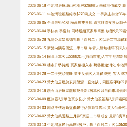
2026-06-18 牛池灣居屋瓊山苑兩房$268萬元未補地價成交
2026-06-11 牛池灣瓊麗苑綠表$270萬成交 一手業主持貨36
2026-06-05 全區最筍私樓 極高層雙景觀 遠挑維港夜景及獅
2026-06-04 手快有 手慢無 同時幾組買家爭筍盤 放盤9
2026-05-28 九龍公屋皇鳳德邨獲「白居二」客以居二市場價$
2026-05-15 新盤向隅客回流二手市場 年青夫婦無樓睇下
2026-05-14 同區上車客以$388萬元(自由市場)入市牛池灣
2026-04-30 樓市升勢持續 買家積極入市 荀盤極速消化 
2026-04-28 一二手交頭暢旺 業主反價客人追價成交 客人
2026-04-23 黃大仙居屋慈安苑盤源一直短缺，同區客即睇
2026-04-16 鑽石山居屋皇龍蟠苑最新2房單位以自由市場價$
2026-04-09 巨無霸3房單位買少見少 黃大仙盈福苑3房戶
2026-04-03 鐵路洋樓超筍盤低銀行估價18%售出 黃大仙豪苑大2
2026-04-02 黃大仙慈愛苑上月錄5宗居二市場成交 最新3房單
2026-03-13 牛池灣嘉峰台高層3房戶，獲「白居二」客以$53