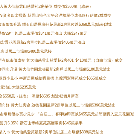
功購入黃大仙慈雲山慈愛苑2房單位 成交價$360萬（綠表）
年半高位 投資者四出掃貨 慈雲山特色大平台洋樓單位遠低銀行估價2成成交
動整體樓市氣氛升温 鑽石山居屋瓊軒苑最新2房單位以$368萬元(綠表)沽出
持貨29年 以居二市場價$341萬元沽出 大賺$247萬元
鑽石山宏景花園最新2房單位以居二市場價$405萬元沽出
居二客以居二市場價$480萬元承接
場罕有低市價成交 黃大仙慈雲山慈愛苑2房401' $418萬元（自由市場）成交
氣氛亦同步升温 黃大仙竹園北邨最新2房戶以居二市場價$180萬元沽出
手盤源買小見小 半新居屋成搶購目標 九龍灣彩興苑成交$365萬成交
萬元沽出大賺$235萬元
交$558萬（綠表） 呎價$8585 創近42個月新高
勢繼續向好 黃大仙房協 啟德花園最新2房單位以居二市場價$390萬元沽出
 二手市場筍盤亦買少見少 「白居二」客即睇即買以$455萬元超筍價購入宏景花園3
年暫升5.35% 鑽石山帝峰豪苑高層兩房$645萬易手
續搶閘入市 黃大仙慈愛苑最新2房單位以居二市場價$338萬元沽出