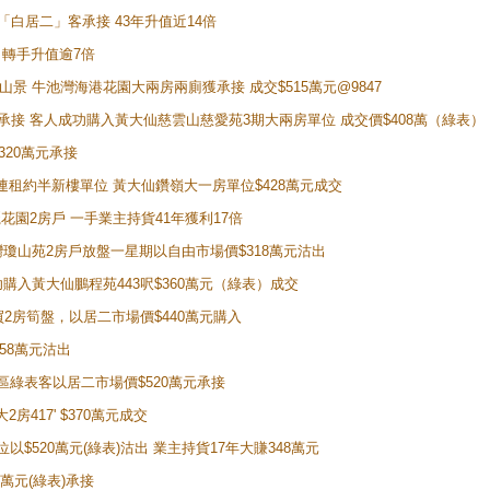
 獲「白居二」客承接 43年升值近14倍
年 轉手升值逾7倍
子山景 牛池灣海港花園大兩房兩廁獲承接 成交$515萬元@9847
天即獲承接 客人成功購入黃大仙慈雲山慈愛苑3期大兩房單位 成交價$408萬（綠表）
320萬元承接
購入連租約半新樓單位 黃大仙鑽嶺大一房單位$428萬元成交
新麗花園2房戶 一手業主持貨41年獲利17倍
牛池灣瓊山苑2房戶放盤一星期以自由市場價$318萬元沽出
成功購入黃大仙鵬程苑443呎$360萬元（綠表）成交
即買2房筍盤，以居二市場價$440萬元購入
458萬元沽出
獲同區綠表客以居二市場價$520萬元承接
房417' $370萬元成交
位以$520萬元(綠表)沽出 業主持貨17年大賺348萬元
0萬元(綠表)承接