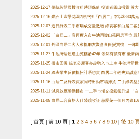
2025-12-17 傳統智慧買樓收租磚頭保值 投資者四出掃貨 
2025-12-16 鑽石山宏景花園2房戶獲「白居二」客以$380萬元
2025-12-07 近日綠表二手市場成交量激增 綠表客和白居
2025-12-02 「白居二」客再度入市牛池灣瓊山苑兩房單位 
2025-12-01 外區白居二客人來搵朋友聚會食飯變買樓 一睇
2025-11-27 牛池灣居屋瓊山苑樓齢42年 依然有價有市 最
2025-11-25 樓市回暖 綠表公屋客亦趁勢入市上車 牛池
2025-11-24 綠表業主反價搵扭計唔想賣 白居二年輕夫婦誠意
2025-11-16 白居二及綠表買家同時出動市場掃貨 二手綠
2025-11-11 減息效應帶動樓市 一二手市場交投氣氛升温
2025-11-09 白居二合資格人仕陸續收証 慈愛苑一個月內錄
[ 首頁 | 前 10 頁 |
1
2
3
4
5
6
7
8
9
10
|
後 10 