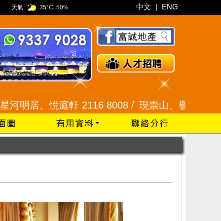
中文
|
ENG
天氣:
35°C
50%
悅庭軒 2116 8008 /
現崇山、譽港灣 2345 9926