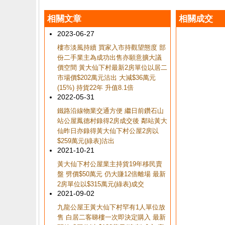
相關文章
相關成交
2023-06-27
樓市淡風持續 買家入市持觀望態度 部
份二手業主為成功出售亦願意擴大議
價空間 黃大仙下村最新2房單位以居二
市場價$202萬元沽出 大減$36萬元
(15%) 持貨22年 升值8.1倍
2022-05-31
鐵路沿線物業交通方便 繼日前鑽石山
站公屋鳳德村錄得2房成交後 鄰站黃大
仙昨日亦錄得黃大仙下村公屋2房以
$259萬元(綠表)沽出
2021-10-21
黃大仙下村公屋業主持貨19年移民賣
盤 劈價$50萬元 仍大賺12倍離場 最新
2房單位以$315萬元(綠表)成交
2021-09-02
九龍公屋王黃大仙下村罕有1人單位放
售 白居二客睇樓一次即決定購入 最新