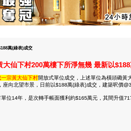
88萬(綠表)成交
黃大仙下村200萬樓下所淨無幾 最新以$188
成一宗黃大仙下村
開放式單位成交，上述單位為橫頭磡黃大仙
座向北望市景，日前以$188萬(綠表)成交，建築呎價@37
有單位14年，是次轉手帳面獲利約$165萬元，其間升值717