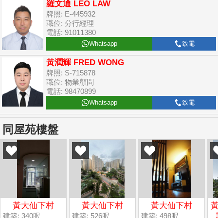
羅文通 LEO LAW
牌照: E-445932
職位: 分行經理
電話: 91011380
Whatsapp
致電
黃潤輝 FRED WONG
牌照: S-715878
職位: 物業顧問
電話: 98470899
Whatsapp
致電
同屋苑樓盤
黃大仙下村
黃大仙下村
黃大仙下村
黃
建築: 340呎
建築: 526呎
建築: 498呎