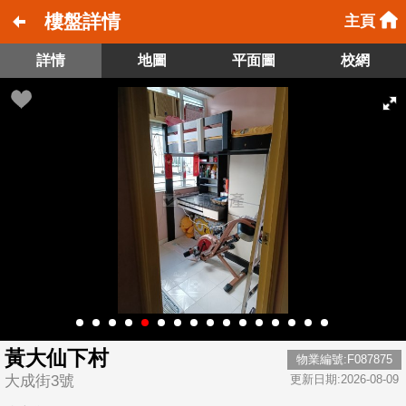
樓盤詳情
主頁
詳情
地圖
平面圖
校網
黃大仙下村
物業編號:F087875
大成街3號
更新日期:2026-08-09