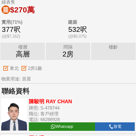
綠表售
$270萬
實用(71%)
建築
377呎
532呎
(@$7,162)
(@$5,075)
樓層
間隔
樓齡
高層
2房
東北
2房1廳
物業用途: 居屋
聯絡資料
陳駿明 RAY CHAN
牌照: S-478744
職位: 客戶經理
電話: 66288928
Whatsapp
致電