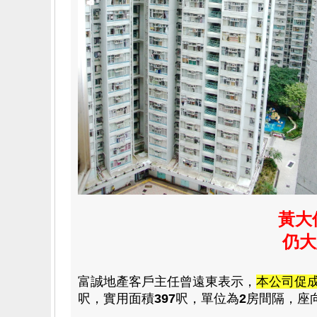
黃大
仍大
富誠地產客戶主任曾遠東表示，
本公司促
呎，實用面積
397
呎，單位為
2
房間隔，座