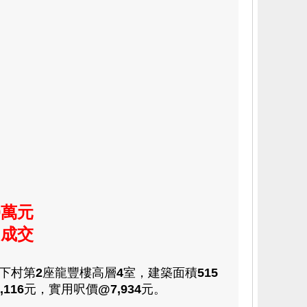
0萬元
)成交
下村第
2
座龍豐樓高層
4
室，建築面積
515
,116
元，實用呎價
@7,934
元。