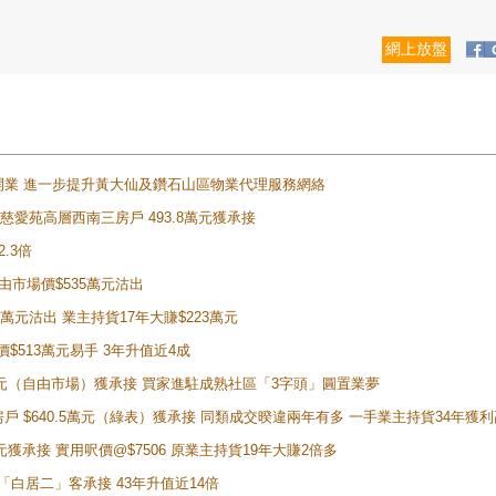
網上放盤
正式開業 進一步提升黃大仙及鑽石山區物業代理服務網絡
雲山慈愛苑高層西南三房戶 493.8萬元獲承接
2.3倍
自由市場價$535萬元沽出
5萬元沽出 業主持貨17年大賺$223萬元
價$513萬元易手 3年升值近4成
398萬元（自由市場）獲承接 買家進駐成熟社區「3字頭」圓置業夢
房戶 $640.5萬元（綠表）獲承接 同類成交暌違兩年有多 一手業主持貨34年獲利
萬元獲承接 實用呎價@$7506 原業主持貨19年大賺2倍多
 獲「白居二」客承接 43年升值近14倍