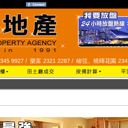
樂富 2321 2287 /
峻弦、曉暉花園 2345 1286 /
威豪