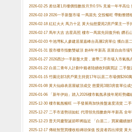
2026-02-25 差估署1月樓價指數按月升0.5% 見逾一
2026-02-19 2026一手新盤市場 一馬當先 交投暢旺 帶
2026-02-18 紅紅火火 馬力十足 黃大仙慈愛苑2房戶業主一手
2026-02-17 馬年大吉 吉星高照 樓市一馬當先回復升軌 
2026-02-03 牛池灣私人參建居屋嘉峰台高層2房單位 獲白
2026-01-31 股市樓市指數雙破頂 創4年半新高 居屋自由市
2026-01-27 2026西沙一手新盤大賣，連帶二手市場入市
2026-01-22 白居二青年人計劃中籤者陸續收到購買証 二
2026-01-15 竹園北邨3房戶業主持貨17年以居二市場價$260
2026-01-08 黃大仙綠表居屋破頂成交 慈愛苑3期3房套單位成
2026-01-06 「新年伊始」踏入2026樓市氣氛承接年尾旺
2025-12-30 樓市氣氛暢旺 一手發展商加快推盤速度清貨
2025-12-27 二手市道勢頭如虹 代理領先指數創年半新高 全
2025-12-23 普天同慶聖誕節即將臨近 「白居二」買家繼
2025-12-17 傳統智慧買樓收租磚頭保值 投資者四出掃貨 