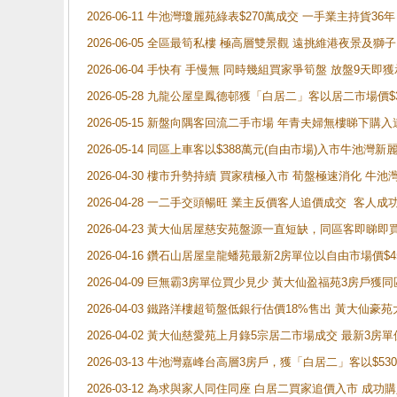
2026-06-11 牛池灣瓊麗苑綠表$270萬成交 一手業主持貨36
2026-06-05 全區最筍私樓 極高層雙景觀 遠挑維港夜景及獅
2026-06-04 手快有 手慢無 同時幾組買家爭筍盤 放盤9
2026-05-28 九龍公屋皇鳳德邨獲「白居二」客以居二市場價$
2026-05-15 新盤向隅客回流二手市場 年青夫婦無樓睇下
2026-05-14 同區上車客以$388萬元(自由市場)入市牛池灣
2026-04-30 樓市升勢持續 買家積極入市 荀盤極速消化 
2026-04-28 一二手交頭暢旺 業主反價客人追價成交 客人
2026-04-23 黃大仙居屋慈安苑盤源一直短缺，同區客即睇
2026-04-16 鑽石山居屋皇龍蟠苑最新2房單位以自由市場價$
2026-04-09 巨無霸3房單位買少見少 黃大仙盈福苑3房戶
2026-04-03 鐵路洋樓超筍盤低銀行估價18%售出 黃大仙豪苑大2
2026-04-02 黃大仙慈愛苑上月錄5宗居二市場成交 最新3房單
2026-03-13 牛池灣嘉峰台高層3房戶，獲「白居二」客以$53
2026-03-12 為求與家人同住同座 白居二買家追價入市 成