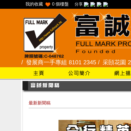
我的收藏
0
個樓盤
分享
展商一手專組 8101 2345 /
采頣花園 2345 9927 /
最新新聞稿