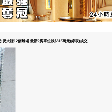
仍大賺12倍離場 最新2房單位以$315萬元(綠表)成交