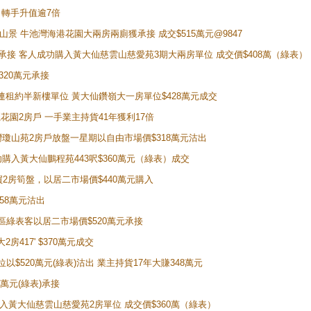
年 轉手升值逾7倍
子山景 牛池灣海港花園大兩房兩廁獲承接 成交$515萬元@9847
天即獲承接 客人成功購入黃大仙慈雲山慈愛苑3期大兩房單位 成交價$408萬（綠表）
320萬元承接
購入連租約半新樓單位 黃大仙鑽嶺大一房單位$428萬元成交
新麗花園2房戶 一手業主持貨41年獲利17倍
牛池灣瓊山苑2房戶放盤一星期以自由市場價$318萬元沽出
成功購入黃大仙鵬程苑443呎$360萬元（綠表）成交
即買2房筍盤，以居二市場價$440萬元購入
458萬元沽出
獲同區綠表客以居二市場價$520萬元承接
房417' $370萬元成交
位以$520萬元(綠表)沽出 業主持貨17年大賺348萬元
0萬元(綠表)承接
功購入黃大仙慈雲山慈愛苑2房單位 成交價$360萬（綠表）