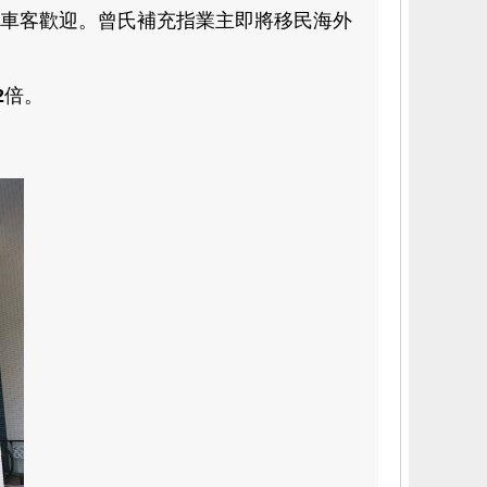
車客歡迎
。
曾氏補充指業主即將移民海外
2
倍。