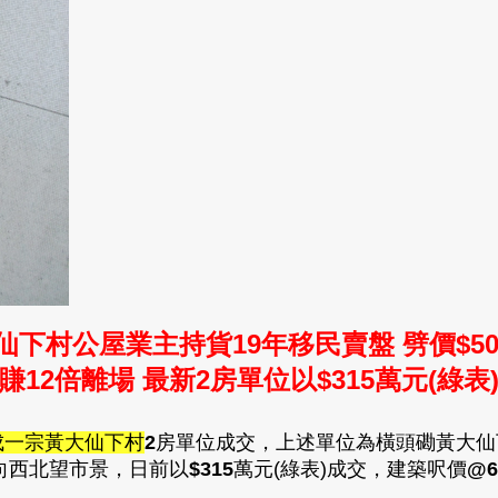
仙下村公屋業主持貨19年移民賣盤 劈價$5
賺12倍離場 最新2房單位以
$315
萬元(綠表
成一宗黃大仙下村
2
房單位成交，上述單位為橫頭磡黃大仙
向西北望市景，日前以
$
315
萬元(綠表)成交，建築呎價
@6