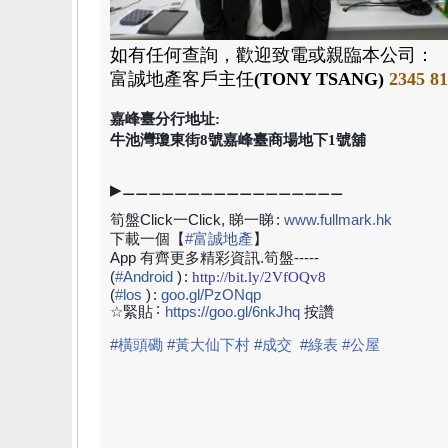
如有任何查詢，歡迎致電或親臨本公司：
富誠地產
客戶主任
(TONY TSANG)
2345 8
嘉峰臺分行地址:
牛池灣瓊東街8號嘉峰臺商場地下1號舖
▶⚊⚊⚊⚊⚊⚊⚊⚊⚊⚊⚊⚊⚊⚊⚊⚊⚊
筍盤Click一Click, 睇一睇
:
www.fullmark.hk
下載一個【
#
富誠地產
】
App 有齊更多精彩資訊.筍盤-----
(
#
Android
)
:
http://bit.ly/2VfOQv8
(
#
los
)
:
goo.gl/PzONqp
:
☆緊貼
https://goo.gl/6nkJhq
按讚
#
橫頭磡
#
黃大仙下村
#
成交
#
綠表 #公屋