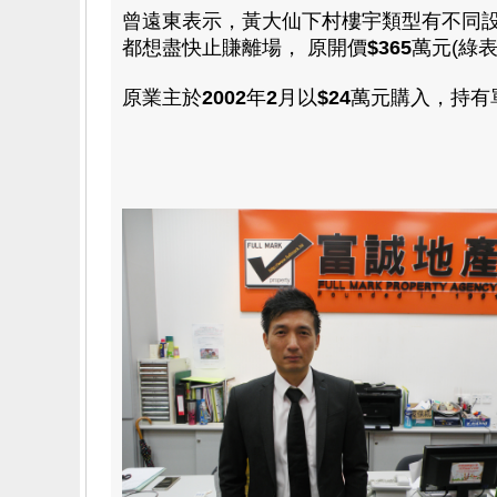
曾遠東表示
，
黃大仙下村樓宇類型有不同
都想盡快止賺離場
，
原開價
$
365
萬元(綠表
原業主於
2002
年
2
月以
$24
萬元購入，持有