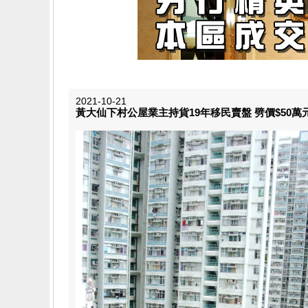
2021-10-21
黃大仙下村公屋業主持貨19年移民賣盤 劈價$50萬元 