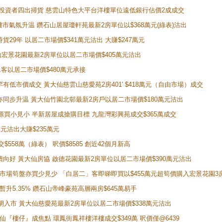
年半高位 投資者四出掃貨 慈雲山特色大平台洋樓單位遠低銀行估價2成成交
動整體樓市氣氛升温 鑽石山居屋瓊軒苑最新2房單位以$368萬元(綠表)沽出
持貨29年 以居二市場價$341萬元沽出 大賺$247萬元
鑽石山宏景花園最新2房單位以居二市場價$405萬元沽出
居二客以居二市場價$480萬元承接
場罕有低市價成交 黃大仙慈雲山慈愛苑2房401' $418萬元（自由市場）成交
氣氛亦同步升温 黃大仙竹園北邨最新2房戶以居二市場價$180萬元沽出
手盤源買小見小 半新居屋成搶購目標 九龍灣彩興苑成交$365萬成交
萬元沽出大賺$235萬元
交$558萬（綠表） 呎價$8585 創近42個月新高
勢繼續向好 黃大仙房協 啟德花園最新2房單位以居二市場價$390萬元沽出
 二手市場筍盤亦買少見少 「白居二」客即睇即買以$455萬元超筍價購入宏景花園3
年暫升5.35% 鑽石山帝峰豪苑高層兩房$645萬易手
續搶閘入市 黃大仙慈愛苑最新2房單位以居二市場價$338萬元沽出
黃大仙『樓仔』成焦點 環鳳街鳳祥樓洋樓成交$349萬 呎價僅@6439