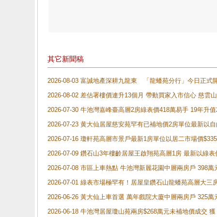
其它新聞稿
2026-08-03 富誠地產深耕九龍東 「龍蟠苑分行」今日
2026-08-02 差估署樓價連升13個月 帶動買家入市信心 慈
2026-07-30 牛池灣嘉峰臺高層2房綠表價418萬易手 19年升值
2026-07-23 黄大仙居屋慈安苑罕有已補地價2房單位最新以
2026-07-16 瓊軒苑高層市景戶最新1房單位以居二市場價$33
2026-07-09 鑽石山3年樓齡居屋王啟翔苑高層1房 最新以綠表
2026-07-08 市區上車熱點 牛池灣新麗花園中層兩房戶 
2026-07-01 綠表市場極罕有！居屋皇鑽石山龍蟠苑高層大三
2026-06-26 黃大仙上車首選 萬年戲院大廈中層兩房戶 325
2026-06-18 牛池灣居屋瓊山苑兩房$268萬元未補地價成交