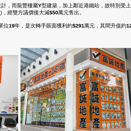
設計
，而
龍豐樓屬
Y
型建築
，
加上鄰近港鐵站
，故特別受上
)
，經雙方議價後大減
$
50
萬元售出
。
單位
19
年，是次轉手賬面獲利約
$291
萬元
，其間升值約
1