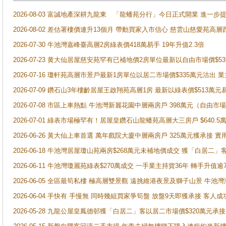
2026-08-03 富誠地產深耕九龍東 「龍蟠苑分行」今日正式開業 進
2026-08-02 差估署樓價連升13個月 帶動買家入市信心 慈雲山慈愛苑高層
2026-07-30 牛池灣嘉峰臺高層2房綠表價418萬易手 19年升值2.3倍
2026-07-23 黄大仙居屋慈安苑罕有已補地價2房單位最新以自由市場價$5
2026-07-16 瓊軒苑高層市景戶最新1房單位以居二市場價$335萬元沽出 業
2026-07-09 鑽石山3年樓齡居屋王啟翔苑高層1房 最新以綠表價$513萬元
2026-07-08 市區上車熱點 牛池灣新麗花園中層兩房戶 398萬元（自
2026-07-01 綠表市場極罕有！居屋皇鑽石山龍蟠苑高層大三房戶 $640
2026-06-26 黃大仙上車首選 萬年戲院大廈中層兩房戶 325萬元獲承接 實
2026-06-18 牛池灣居屋瓊山苑兩房$268萬元未補地價成交 獲「白居二」
2026-06-11 牛池灣瓊麗苑綠表$270萬成交 一手業主持貨36年 轉手升值逾
2026-06-05 全區最筍私樓 極高層雙景觀 遠挑維港夜景及獅子山景 牛池
2026-06-04 手快有 手慢無 同時幾組買家爭筍盤 放盤9天即獲承接 
2026-05-28 九龍公屋皇鳳德邨獲「白居二」客以居二市場價$320萬元承接