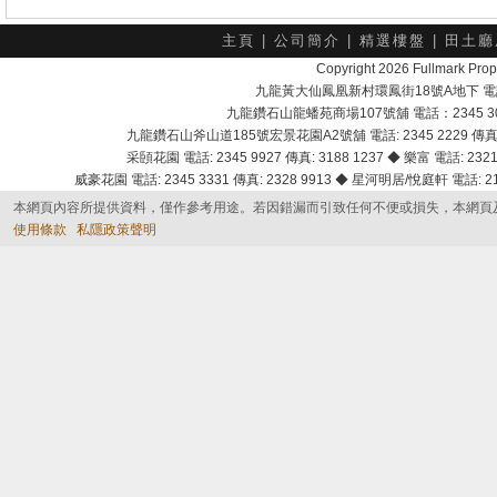
主頁
|
公司簡介
|
精選樓盤
|
田土廳
Copyright 2026 Fullmark 
九龍黃大仙鳳凰新村環鳳街18號A地下 電話：232
九龍鑽石山龍蟠苑商場107號舖 電話：2345 303
九龍鑽石山斧山道185號宏景花園A2號舖 電話: 2345 2229 傳真: 
采頣花園 電話: 2345 9927 傳真: 3188 1237 ◆ 樂富 電話: 2321 
威豪花園 電話: 2345 3331 傳真: 2328 9913 ◆ 星河明居/悅庭軒 電話: 2116
本網頁內容所提供資料，僅作參考用途。若因錯漏而引致任何不便或損失，本網頁
使用條款
私隱政策聲明