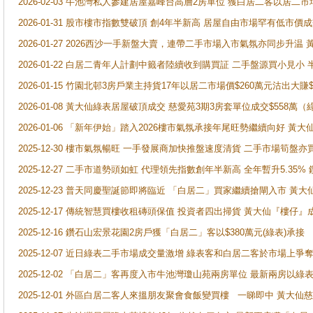
2026-02-03 牛池灣私人參建居屋嘉峰台高層2房單位 獲白居二客以居二市
2026-01-31 股市樓市指數雙破頂 創4年半新高 居屋自由市場罕有低市價
2026-01-27 2026西沙一手新盤大賣，連帶二手市場入市氣氛亦同步升
2026-01-22 白居二青年人計劃中籤者陸續收到購買証 二手盤源買小見小
2026-01-15 竹園北邨3房戶業主持貨17年以居二市場價$260萬元沽出大賺$
2026-01-08 黃大仙綠表居屋破頂成交 慈愛苑3期3房套單位成交$558萬（
2026-01-06 「新年伊始」踏入2026樓市氣氛承接年尾旺勢繼續向好 
2025-12-30 樓市氣氛暢旺 一手發展商加快推盤速度清貨 二手市場筍
2025-12-27 二手市道勢頭如虹 代理領先指數創年半新高 全年暫升5.35
2025-12-23 普天同慶聖誕節即將臨近 「白居二」買家繼續搶閘入市 黃
2025-12-17 傳統智慧買樓收租磚頭保值 投資者四出掃貨 黃大仙『樓仔』
2025-12-16 鑽石山宏景花園2房戶獲「白居二」客以$380萬元(綠表)承接
2025-12-07 近日綠表二手市場成交量激增 綠表客和白居二客於市場上
2025-12-02 「白居二」客再度入市牛池灣瓊山苑兩房單位 最新兩房以綠表
2025-12-01 外區白居二客人來搵朋友聚會食飯變買樓 一睇即中 黃大仙