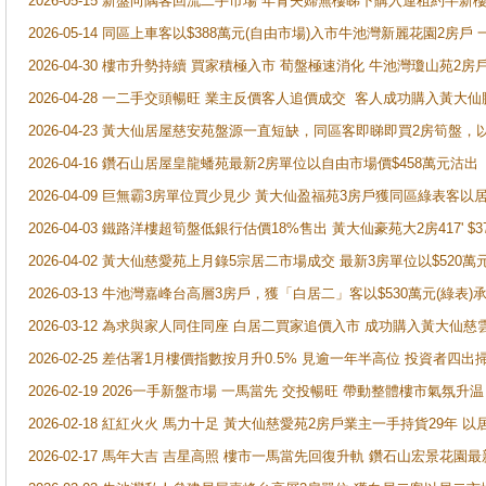
2026-05-15 新盤向隅客回流二手市場 年青夫婦無樓睇下購入連租約半新
2026-05-14 同區上車客以$388萬元(自由市場)入市牛池灣新麗花園2房戶
2026-04-30 樓市升勢持續 買家積極入市 荀盤極速消化 牛池灣瓊山苑2
2026-04-28 一二手交頭暢旺 業主反價客人追價成交 客人成功購入黃大仙
2026-04-23 黃大仙居屋慈安苑盤源一直短缺，同區客即睇即買2房筍盤，
2026-04-16 鑽石山居屋皇龍蟠苑最新2房單位以自由市場價$458萬元沽出
2026-04-09 巨無霸3房單位買少見少 黃大仙盈福苑3房戶獲同區綠表客以
2026-04-03 鐵路洋樓超筍盤低銀行估價18%售出 黃大仙豪苑大2房417' $
2026-04-02 黃大仙慈愛苑上月錄5宗居二市場成交 最新3房單位以$520萬
2026-03-13 牛池灣嘉峰台高層3房戶，獲「白居二」客以$530萬元(綠表)
2026-03-12 為求與家人同住同座 白居二買家追價入市 成功購入黃大仙
2026-02-25 差估署1月樓價指數按月升0.5% 見逾一年半高位 投資
2026-02-19 2026一手新盤市場 一馬當先 交投暢旺 帶動整體樓市氣氛
2026-02-18 紅紅火火 馬力十足 黃大仙慈愛苑2房戶業主一手持貨29年 以
2026-02-17 馬年大吉 吉星高照 樓市一馬當先回復升軌 鑽石山宏景花園