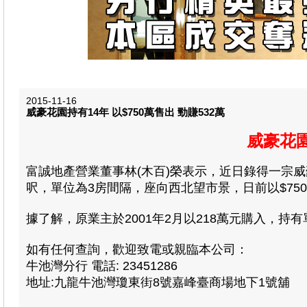
2015-11-16
威豪花園持有14年 以$750萬售出 勁賺532萬
威豪花園
富誠地產營業董事林(木百)榮表示，近日錄得一宗威
呎，單位為3房間隔，座向西北望市景，日前以$750萬
據了解，原業主於2001年2月以218萬元購入，持有
如有任何查詢，歡迎致電或親臨本公司：
牛池灣分行 電話: 23451286
地址:九龍牛池灣瓊東街8號嘉峰臺商場地下1號舖