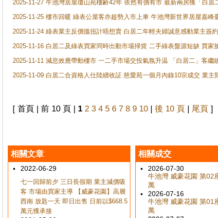
2025-11-27 牛池灣居屋瓊山苑樓齢42年 依然有價有市 最新兩房獲「白居
2025-11-25 樓市回暖 綠表公屋客亦趁勢入市上車 牛池灣新世界居屋嘉
2025-11-24 綠表業主反價搵扭計唔想賣 白居二年輕夫婦誠意感動業主簽約 
2025-11-16 白居二及綠表買家同時出動市場掃貨 二手綠表盤源短缺 
2025-11-11 減息效應帶動樓市 一二手市場交投氣氛升温 「白居二」
2025-11-09 白居二合資格人仕陸續收証 慈愛苑一個月內錄10宗成交 業
[ 首頁 | 前 10 頁 |
1
2
3
4
5
6
7
8
9
10
|
後 10 頁
|
尾頁
]
相關文章
相關成交
2022-06-29
2026-07-30
牛池灣 威豪花園 第02座 
七一回歸前夕 三日長假期 業主減價吸
萬
客 市場由買家主導 【威豪花園】高層
2026-07-16
西南 放匙一天 即日出售 日前以$668.5
牛池灣 威豪花園 第01座 
萬
萬元獲承接