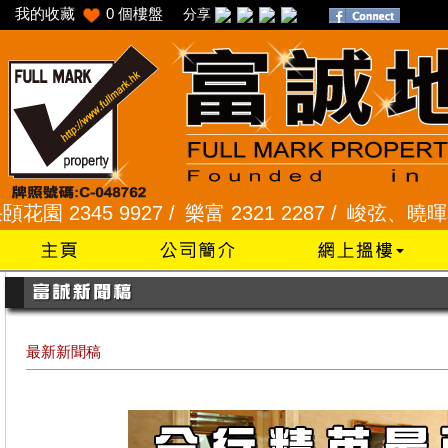
我的收藏
0
個樓盤
分享
2345 9927 /
樂富 2321 2287 /
峻弦、曉暉花園 234
最新新聞稿