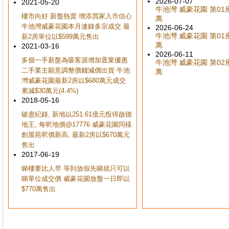
2026-07-07
2021-05-20
牛池灣 威豪花園 第01座 
樓市向好 新盤熱賣 增添買家入市信心
萬
牛池灣威豪花園本月連錄多宗成交 最
2026-06-24
牛池灣 威豪花園 第01座 
新2房單位以$599萬元售出
萬
2021-03-16
2026-06-11
多個一手新盤為吸客源增加置業優惠
牛池灣 威豪花園 第02座 
二手業主願意調整價錢減價出貨 牛池
萬
灣威豪花園最新2房以$680萬元成交
累減$30萬元(4.4%)
2018-05-16
破盡紀錄, 新地以251.61億元投得啟德
地王, 每呎地價@17776 威豪花園同樣
創屋苑呎價新高, 最新2房以$670萬元
售出
2017-06-19
睇樓要比人早 等到放假先睇就只可以
睇單位成交價 威豪花園放盤一日即以
$770萬售出