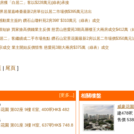
新兩房獲「白居二」客以$228萬元(綠表)承接
灣新世界居屋嘉峰臺最新2房單位以居二市場價$395萬元沽出
感動業主簽約 鑽石山瓊軒苑2房398' $310萬元（綠表）成交
表盤源短缺 買家搶高價錢業主反價 慈雲山慈愛苑3期高層樓王大兩房成交$412萬
 「白居二」客繼續成二手市場焦點 鑽石山宏景花園最新2房以居二市場價$350萬元
10宗成交 業主開始反價惜售 慈愛苑3期大兩房$375萬（綠表）成交
頁
|
尾頁
]
[更多...]
相關樓盤
0
威豪花園
園 第02座 9樓 E室, 400呎
HK$ 482
建478呎 
售價 538
6
園 第01座 3樓 H室, 637呎
HK$ 748.8