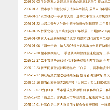
2026-02-03 牛池灣私人參建居屋嘉峰台高層2房單位 獲白
2026-01-31 股市樓市指數雙破頂 創4年半新高 居屋自由市
2026-01-27 2026西沙一手新盤大賣，連帶二手市場入市
2026-01-22 白居二青年人計劃中籤者陸續收到購買証 二
2026-01-15 竹園北邨3房戶業主持貨17年以居二市場價$260
2026-01-08 黃大仙綠表居屋破頂成交 慈愛苑3期3房套單位成
2026-01-06 「新年伊始」踏入2026樓市氣氛承接年尾旺
2025-12-30 樓市氣氛暢旺 一手發展商加快推盤速度清貨
2025-12-27 二手市道勢頭如虹 代理領先指數創年半新高 全
2025-12-23 普天同慶聖誕節即將臨近 「白居二」買家繼
2025-12-17 傳統智慧買樓收租磚頭保值 投資者四出掃貨 
2025-12-16 鑽石山宏景花園2房戶獲「白居二」客以$380萬元
2025-12-07 近日綠表二手市場成交量激增 綠表客和白居
2025-12-02 「白居二」客再度入市牛池灣瓊山苑兩房單位 
2025-12-01 外區白居二客人來搵朋友聚會食飯變買樓 一睇