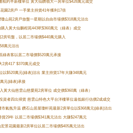
購入連租約半新樓單位 黃大仙鑽嶺大一房單位$428萬元成交
新麗花園2房戶 一手業主持貨41年獲利17倍
牛池灣瓊山苑2房戶放盤一星期以自由市場價$318萬元沽出
成功購入黃大仙鵬程苑443呎$360萬元（綠表）成交
即買2房筍盤，以居二市場價$440萬元購入
458萬元沽出
獲同區綠表客以居二市場價$520萬元承接
房417' $370萬元成交
位以$520萬元(綠表)沽出 業主持貨17年大賺348萬元
0萬元(綠表)承接
功購入黃大仙慈雲山慈愛苑2房單位 成交價$360萬（綠表）
年半高位 投資者四出掃貨 慈雲山特色大平台洋樓單位遠低銀行估價2成成交
動整體樓市氣氛升温 鑽石山居屋瓊軒苑最新2房單位以$368萬元(綠表)沽出
持貨29年 以居二市場價$341萬元沽出 大賺$247萬元
鑽石山宏景花園最新2房單位以居二市場價$405萬元沽出