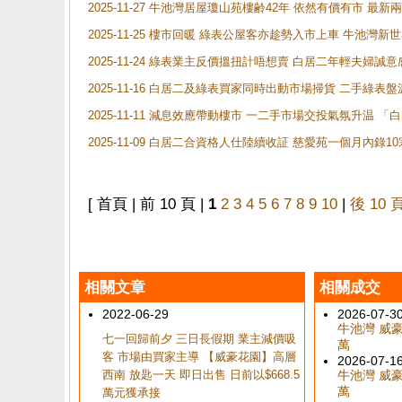
2025-11-27 牛池灣居屋瓊山苑樓齢42年 依然有價有市 最
2025-11-25 樓市回暖 綠表公屋客亦趁勢入市上車 牛池
2025-11-24 綠表業主反價搵扭計唔想賣 白居二年輕夫婦誠意
2025-11-16 白居二及綠表買家同時出動市場掃貨 二手綠
2025-11-11 減息效應帶動樓市 一二手市場交投氣氛升温
2025-11-09 白居二合資格人仕陸續收証 慈愛苑一個月內錄
[ 首頁 | 前 10 頁 |
1
2
3
4
5
6
7
8
9
10
|
後 10 
相關文章
相關成交
2022-06-29
2026-07-3
牛池灣 威豪花
七一回歸前夕 三日長假期 業主減價吸
萬
客 市場由買家主導 【威豪花園】高層
2026-07-1
西南 放匙一天 即日出售 日前以$668.5
牛池灣 威豪花
萬
萬元獲承接