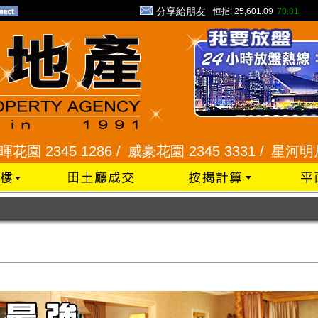
分享給朋友
恒指:
25,601.09
70.81
1286 /
威豪花園 2345 3331 /
星河明居、悅庭軒 21