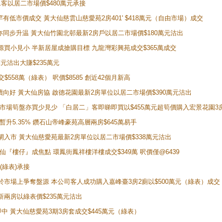
居二客以居二市場價$480萬元承接
場罕有低市價成交 黃大仙慈雲山慈愛苑2房401' $418萬元（自由市場）成交
氣氛亦同步升温 黃大仙竹園北邨最新2房戶以居二市場價$180萬元沽出
手盤源買小見小 半新居屋成搶購目標 九龍灣彩興苑成交$365萬成交
萬元沽出大賺$235萬元
交$558萬（綠表） 呎價$8585 創近42個月新高
勢繼續向好 黃大仙房協 啟德花園最新2房單位以居二市場價$390萬元沽出
 二手市場筍盤亦買少見少 「白居二」客即睇即買以$455萬元超筍價購入宏景花園3
年暫升5.35% 鑽石山帝峰豪苑高層兩房$645萬易手
續搶閘入市 黃大仙慈愛苑最新2房單位以居二市場價$338萬元沽出
黃大仙『樓仔』成焦點 環鳳街鳳祥樓洋樓成交$349萬 呎價僅@6439
(綠表)承接
二客於市場上爭奪盤源 本公司客人成功購入嘉峰臺3房2廁以$500萬元（綠表）成交
最新兩房以綠表價$235萬元沽出
即中 黃大仙慈愛苑3期3房套成交$445萬元（綠表）