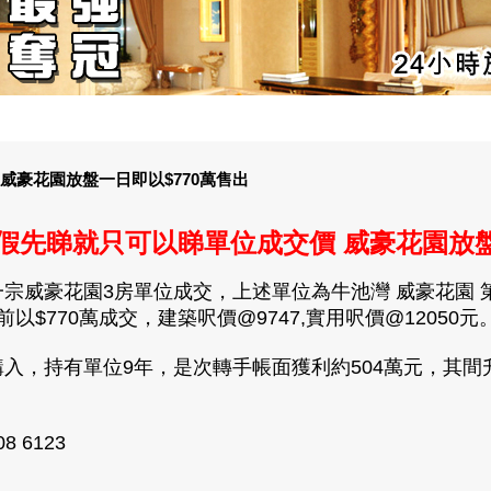
威豪花園放盤一日即以$770萬售出
假先睇就只可以睇單位成交價 威豪花園放盤
威豪花園3房單位成交，上述單位為牛池灣 威豪花園 第0
$770萬成交，建築呎價@9747,實用呎價@12050元
元購入，持有單位9年，是次轉手帳面獲利約504萬元，其間升
 6123