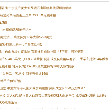
正式開業 進一步提升黃大仙及鑽石山區物業代理服務網絡
雲山慈愛苑高層西南三房戶 493.8萬元獲承接
2.3倍
自由市場價$535萬元沽出
5萬元沽出 業主持貨17年大賺$223萬元
價$513萬元易手 3年升值近4成
398萬元（自由市場）獲承接 買家進駐成熟社區「3字頭」圓置業夢
房戶 $640.5萬元（綠表）獲承接 同類成交暌違兩年有多 一手業主持貨34年獲利
萬元獲承接 實用呎價@$7506 原業主持貨19年大賺2倍多
 獲「白居二」客承接 43年升值近14倍
年 轉手升值逾7倍
子山景 牛池灣海港花園大兩房兩廁獲承接 成交$515萬元@9847
天即獲承接 客人成功購入黃大仙慈雲山慈愛苑3期大兩房單位 成交價$408萬（綠表）
320萬元承接