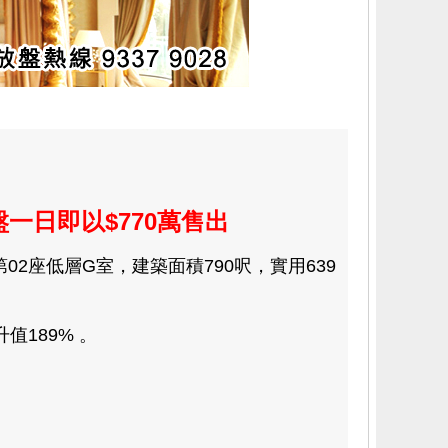
一日即以$770萬售出
2座低層G室，建築面積790呎，實用639
。
值189% 。