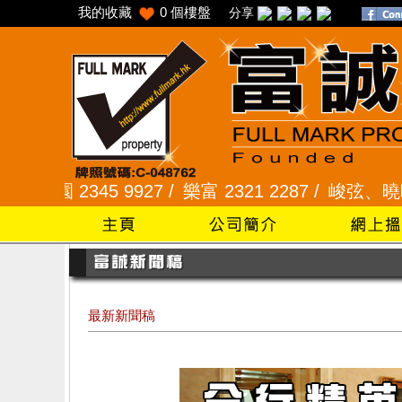
我的收藏
0
個樓盤
分享
45 9927 /
樂富 2321 2287 /
峻弦、曉暉花園 2345 
最新新聞稿