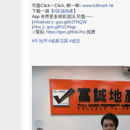
筍盤Click一Click, 睇一睇
:
www.fullmark.hk
下載一個【
#
富誠地產
】
App 有齊更多精彩資訊.筍盤-----
(
#
Android
)
:
goo.gl/A3TNQW
(
#
los
)
:
goo.gl/PzONqp
☆緊貼
https://goo.gl/6nkJhq
按讚
#
牛池灣
#
威豪花園
#
成
交