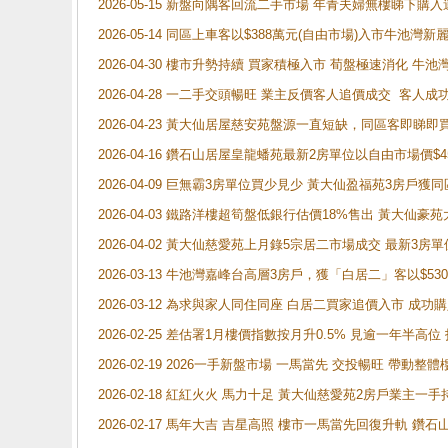
2026-05-15 新盤向隅客回流二手市場 年青夫婦無樓睇下
2026-05-14 同區上車客以$388萬元(自由市場)入市牛池灣
2026-04-30 樓市升勢持續 買家積極入市 荀盤極速消化 
2026-04-28 一二手交頭暢旺 業主反價客人追價成交 客人
2026-04-23 黃大仙居屋慈安苑盤源一直短缺，同區客即睇
2026-04-16 鑽石山居屋皇龍蟠苑最新2房單位以自由市場價$
2026-04-09 巨無霸3房單位買少見少 黃大仙盈福苑3房戶
2026-04-03 鐵路洋樓超筍盤低銀行估價18%售出 黃大仙豪苑大2
2026-04-02 黃大仙慈愛苑上月錄5宗居二市場成交 最新3房單
2026-03-13 牛池灣嘉峰台高層3房戶，獲「白居二」客以$53
2026-03-12 為求與家人同住同座 白居二買家追價入市 成
2026-02-25 差估署1月樓價指數按月升0.5% 見逾一
2026-02-19 2026一手新盤市場 一馬當先 交投暢旺 帶
2026-02-18 紅紅火火 馬力十足 黃大仙慈愛苑2房戶業主一手
2026-02-17 馬年大吉 吉星高照 樓市一馬當先回復升軌 