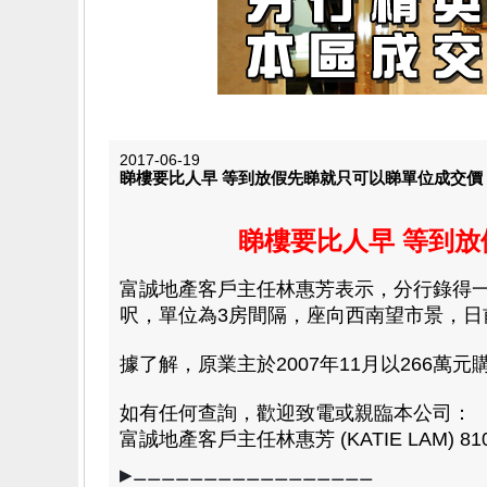
2017-06-19
睇樓要比人早 等到放假先睇就只可以睇單位成交價 
睇樓要比人早 等到放
富誠地產客戶主任林惠芳表示，分行錄得一宗
呎，單位為3房間隔，座向西南望市景，日前以
據了解，原業主於2007年11月以266萬
如有任何查詢，歡迎致電或親臨本公司：
富誠地產客戶主任林惠芳 (KATIE LAM) 8108
▶⚊⚊⚊⚊⚊⚊⚊⚊⚊⚊⚊⚊⚊⚊⚊⚊⚊