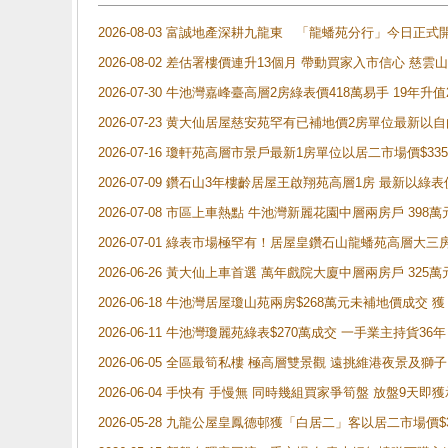
2026-08-03 富誠地產深耕九龍東 「龍蟠苑分行」今日
2026-08-02 差估署樓價連升13個月 帶動買家入市信心 慈
2026-07-30 牛池灣嘉峰臺高層2房綠表價418萬易手 19年升值
2026-07-23 黄大仙居屋慈安苑罕有已補地價2房單位最新以
2026-07-16 瓊軒苑高層市景戶最新1房單位以居二市場價$33
2026-07-09 鑽石山3年樓齡居屋王啟翔苑高層1房 最新以綠表
2026-07-08 市區上車熱點 牛池灣新麗花園中層兩房戶 
2026-07-01 綠表市場極罕有！居屋皇鑽石山龍蟠苑高層大三
2026-06-26 黃大仙上車首選 萬年戲院大廈中層兩房戶 325
2026-06-18 牛池灣居屋瓊山苑兩房$268萬元未補地價成交
2026-06-11 牛池灣瓊麗苑綠表$270萬成交 一手業主持貨36
2026-06-05 全區最筍私樓 極高層雙景觀 遠挑維港夜景及獅
2026-06-04 手快有 手慢無 同時幾組買家爭筍盤 放盤9
2026-05-28 九龍公屋皇鳳德邨獲「白居二」客以居二市場價$