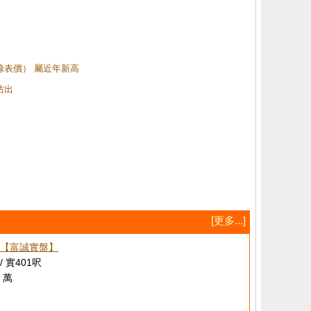
（綠表價） 屬近年新高
沽出
[更多...]
【富誠實盤】
/ 實401呎
 萬