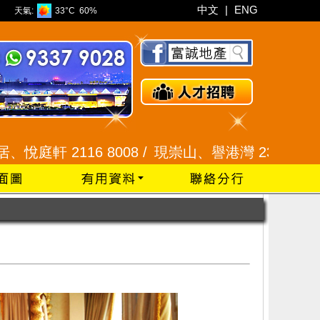
中文
|
ENG
天氣:
33°C
60%
16 8008 /
現崇山、譽港灣 2345 9926 /
藍田 25