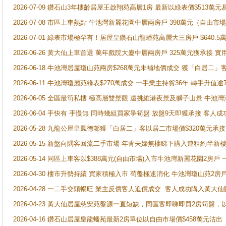
2026-07-09 鑽石山3年樓齡居屋王啟翔苑高層1房 最新以綠表價$513萬元
2026-07-08 市區上車熱點 牛池灣新麗花園中層兩房戶 398萬元（自
2026-07-01 綠表市場極罕有！居屋皇鑽石山龍蟠苑高層大三房戶 $640
2026-06-26 黃大仙上車首選 萬年戲院大廈中層兩房戶 325萬元獲承接 實
2026-06-18 牛池灣居屋瓊山苑兩房$268萬元未補地價成交 獲「白居二」
2026-06-11 牛池灣瓊麗苑綠表$270萬成交 一手業主持貨36年 轉手升值逾
2026-06-05 全區最筍私樓 極高層雙景觀 遠挑維港夜景及獅子山景 牛池
2026-06-04 手快有 手慢無 同時幾組買家爭筍盤 放盤9天即獲承接 
2026-05-28 九龍公屋皇鳳德邨獲「白居二」客以居二市場價$320萬元承接
2026-05-15 新盤向隅客回流二手市場 年青夫婦無樓睇下購入連租約半新
2026-05-14 同區上車客以$388萬元(自由市場)入市牛池灣新麗花園2房戶
2026-04-30 樓市升勢持續 買家積極入市 荀盤極速消化 牛池灣瓊山苑2
2026-04-28 一二手交頭暢旺 業主反價客人追價成交 客人成功購入黃大仙
2026-04-23 黃大仙居屋慈安苑盤源一直短缺，同區客即睇即買2房筍盤，
2026-04-16 鑽石山居屋皇龍蟠苑最新2房單位以自由市場價$458萬元沽出