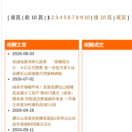
[ 首頁 | 前 10 頁 |
1
2
3
4
5
6
7
8
9
10
|
後 10 頁
|
尾頁
]
相關文章
相關成交
2026-08-03
富誠地產深耕九龍東 「龍蟠苑分
行」今日正式開業 進一步提升黃大仙
及鑽石山區物業代理服務網絡
2026-07-01
綠表市場極罕有！居屋皇鑽石山龍蟠
苑高層大三房戶 $640.5萬元（綠表）
獲承接 同類成交暌違兩年有多 一手業
主持貨34年獲利高達5.6倍
2026-04-16
鑽石山居屋皇龍蟠苑最新2房單位以自
由市場價$458萬元沽出
2024-09-11