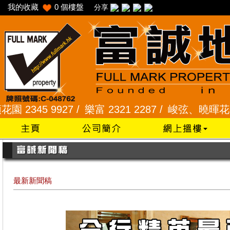
我的收藏
0
個樓盤
分享
 9927 /
樂富 2321 2287 /
峻弦、曉暉花園 2345 1
最新新聞稿