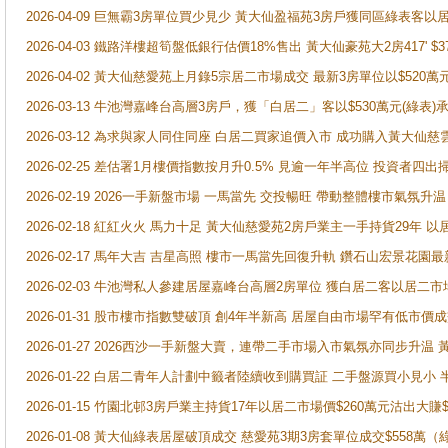
2026-04-09 巨無霸3房單位買少見少 黃大仙盈福苑3房戶獲同區綠表客以
2026-04-03 鐵路洋樓超筍盤低銀行估價18%售出 黃大仙豪苑大2房417' $
2026-04-02 黃大仙慈愛苑上月錄5宗居二市場成交 最新3房單位以$520萬
2026-03-13 牛池灣嘉峰台高層3房戶，獲「白居二」客以$530萬元(綠表)
2026-03-12 為求與家人同住同座 白居二買家追價入市 成功購入黃大仙
2026-02-25 差估署1月樓價指數按月升0.5% 見逾一年半高位 投資
2026-02-19 2026一手新盤市場 一馬當先 交投暢旺 帶動整體樓市氣氛
2026-02-18 紅紅火火 馬力十足 黃大仙慈愛苑2房戶業主一手持貨29年 以
2026-02-17 馬年大吉 吉星高照 樓市一馬當先回復升軌 鑽石山宏景花園
2026-02-03 牛池灣私人參建居屋嘉峰台高層2房單位 獲白居二客以居二市
2026-01-31 股市樓市指數雙破頂 創4年半新高 居屋自由市場罕有低市價
2026-01-27 2026西沙一手新盤大賣，連帶二手市場入市氣氛亦同步升
2026-01-22 白居二青年人計劃中籤者陸續收到購買証 二手盤源買小見小
2026-01-15 竹園北邨3房戶業主持貨17年以居二市場價$260萬元沽出大賺$
2026-01-08 黃大仙綠表居屋破頂成交 慈愛苑3期3房套單位成交$558萬（