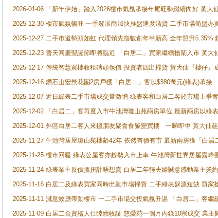
2026-01-06 「新年伊始」踏入2026樓市氣氛承接年尾旺勢繼續向好 
2025-12-30 樓市氣氛暢旺 一手發展商加快推盤速度清貨 二手市場筍
2025-12-27 二手市道勢頭如虹 代理領先指數創年半新高 全年暫升5.35
2025-12-23 普天同慶聖誕節即將臨近 「白居二」買家繼續搶閘入市 黃
2025-12-17 傳統智慧買樓收租磚頭保值 投資者四出掃貨 黃大仙『樓仔』
2025-12-16 鑽石山宏景花園2房戶獲「白居二」客以$380萬元(綠表)承接
2025-12-07 近日綠表二手市場成交量激增 綠表客和白居二客於市場上
2025-12-02 「白居二」客再度入市牛池灣瓊山苑兩房單位 最新兩房以綠表
2025-12-01 外區白居二客人來搵朋友聚會食飯變買樓 一睇即中 黃大仙
2025-11-27 牛池灣居屋瓊山苑樓齢42年 依然有價有市 最新兩房獲「白居
2025-11-25 樓市回暖 綠表公屋客亦趁勢入市上車 牛池灣新世界居屋嘉
2025-11-24 綠表業主反價搵扭計唔想賣 白居二年輕夫婦誠意感動業主簽約 
2025-11-16 白居二及綠表買家同時出動市場掃貨 二手綠表盤源短缺 
2025-11-11 減息效應帶動樓市 一二手市場交投氣氛升温 「白居二」
2025-11-09 白居二合資格人仕陸續收証 慈愛苑一個月內錄10宗成交 業