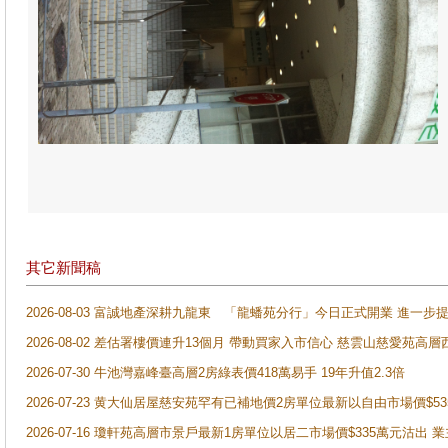
其它新聞稿
2026-08-03 富誠地產深耕九龍東 「龍蟠苑分行」今日正式開業 進
2026-08-02 差估署樓價連升13個月 帶動買家入市信心 慈雲山慈愛苑高層
2026-07-30 牛池灣嘉峰臺高層2房綠表價418萬易手 19年升值2.3倍
2026-07-23 黄大仙居屋慈安苑罕有已補地價2房單位最新以自由市場價$5
2026-07-16 瓊軒苑高層市景戶最新1房單位以居二市場價$335萬元沽出 業