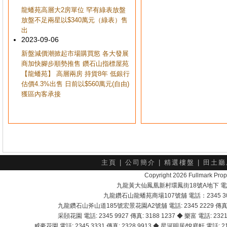
龍蟠苑高層大2房單位 罕有綠表放盤
放盤不足兩星以$340萬元（綠表）售
出
2023-09-06
新盤減價潮掀起市場購買慾 各大發展
商加快腳步順勢推售 鑽石山指標屋苑
【龍蟠苑】 高層兩房 持貨8年 低銀行
估價4.3%出售 日前以$560萬元(自由)
獲區內客承接
主頁
|
公司簡介
|
精選樓盤
|
田土廳
Copyright 2026 Fullmark 
九龍黃大仙鳳凰新村環鳳街18號A地下 電話：232
九龍鑽石山龍蟠苑商場107號舖 電話：2345 303
九龍鑽石山斧山道185號宏景花園A2號舖 電話: 2345 2229 傳真: 
采頣花園 電話: 2345 9927 傳真: 3188 1237 ◆ 樂富 電話: 2321 
威豪花園 電話: 2345 3331 傳真: 2328 9913 ◆ 星河明居/悅庭軒 電話: 2116