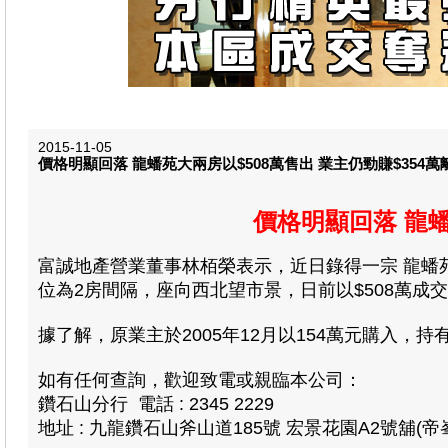
2015-11-05
價格明顯回落 龍蟠苑大兩房以$508萬售出 業主仍勁賺$354萬
價格明顯回落 龍蟠
富誠地產營業董事林栢榮表示
，近日錄得一宗 龍蟠
位為2房間隔，座向西北望市景，日前以$508萬成交，
據了解，原業主於2005年12月以154萬元購入，持
如有任何查詢，歡迎致電或親臨本公司：
鑽石山分行 電話 : 2345 2229
地址 : 九龍鑽石山斧山道185號 宏景花園A2號舖(帝