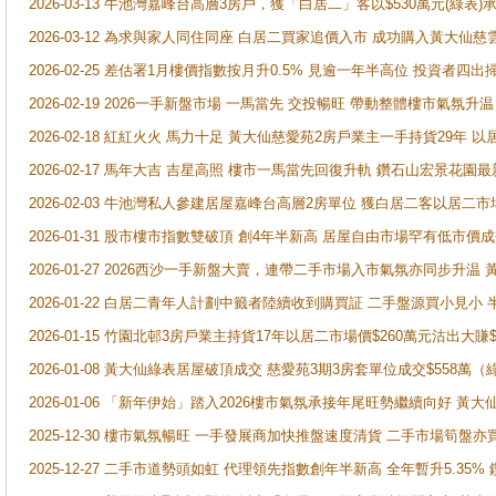
2026-03-13 牛池灣嘉峰台高層3房戶，獲「白居二」客以$530萬元(綠表)
2026-03-12 為求與家人同住同座 白居二買家追價入市 成功購入黃大仙
2026-02-25 差估署1月樓價指數按月升0.5% 見逾一年半高位 投資
2026-02-19 2026一手新盤市場 一馬當先 交投暢旺 帶動整體樓市氣氛
2026-02-18 紅紅火火 馬力十足 黃大仙慈愛苑2房戶業主一手持貨29年 以
2026-02-17 馬年大吉 吉星高照 樓市一馬當先回復升軌 鑽石山宏景花園
2026-02-03 牛池灣私人參建居屋嘉峰台高層2房單位 獲白居二客以居二市
2026-01-31 股市樓市指數雙破頂 創4年半新高 居屋自由市場罕有低市價
2026-01-27 2026西沙一手新盤大賣，連帶二手市場入市氣氛亦同步升
2026-01-22 白居二青年人計劃中籤者陸續收到購買証 二手盤源買小見小
2026-01-15 竹園北邨3房戶業主持貨17年以居二市場價$260萬元沽出大賺$
2026-01-08 黃大仙綠表居屋破頂成交 慈愛苑3期3房套單位成交$558萬（
2026-01-06 「新年伊始」踏入2026樓市氣氛承接年尾旺勢繼續向好 
2025-12-30 樓市氣氛暢旺 一手發展商加快推盤速度清貨 二手市場筍
2025-12-27 二手市道勢頭如虹 代理領先指數創年半新高 全年暫升5.35