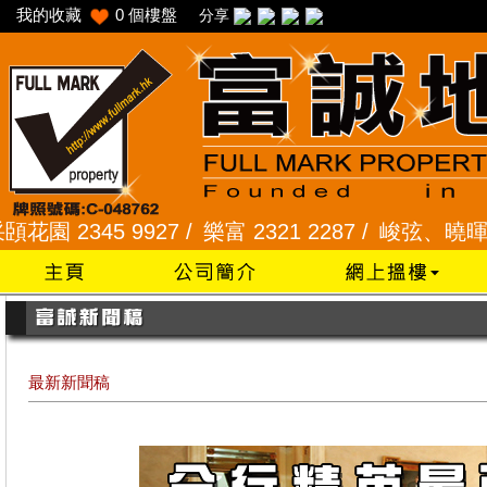
我的收藏
0
個樓盤
分享
345 9927 /
樂富 2321 2287 /
峻弦、曉暉花園 2345
最新新聞稿