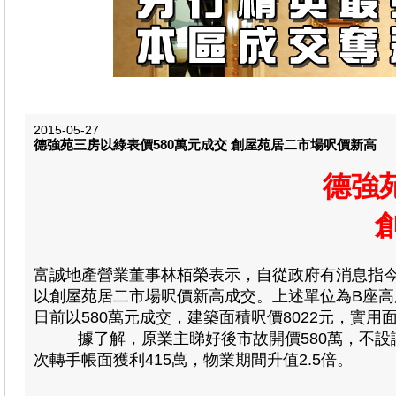
2015-05-27
德強苑三房以綠表價580萬元成交 創屋苑居二市場呎價新高
德強
富誠地產營業董事林栢榮表示，自從政府有消息指
以創屋苑居二市場呎價新高成交。上述單位為B座高層
日前以580萬元成交，建築面積呎價8022元，實用面
據了解，原業主睇好後市故開價580萬，不設議價
次轉手帳面獲利415萬，物業期間升值2.5倍。