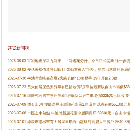
其它新聞稿
2026-08-03 富誠地產深耕九龍東 「龍蟠苑分行」今日正式開業 進
2026-08-02 差估署樓價連升13個月 帶動買家入市信心 慈雲山慈愛苑高層
2026-07-30 牛池灣嘉峰臺高層2房綠表價418萬易手 19年升值2.3倍
2026-07-23 黄大仙居屋慈安苑罕有已補地價2房單位最新以自由市場價$5
2026-07-16 瓊軒苑高層市景戶最新1房單位以居二市場價$335萬元沽出 業
2026-07-09 鑽石山3年樓齡居屋王啟翔苑高層1房 最新以綠表價$513萬元
2026-07-08 市區上車熱點 牛池灣新麗花園中層兩房戶 398萬元（自
2026-07-01 綠表市場極罕有！居屋皇鑽石山龍蟠苑高層大三房戶 $640