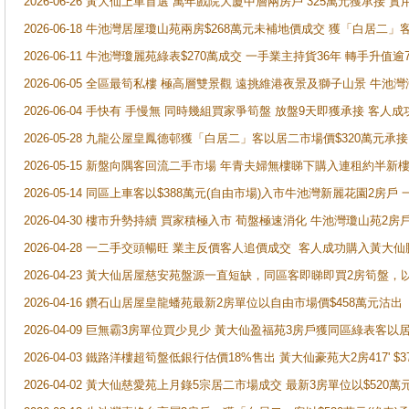
2026-06-26 黃大仙上車首選 萬年戲院大廈中層兩房戶 325萬元獲承接 實
2026-06-18 牛池灣居屋瓊山苑兩房$268萬元未補地價成交 獲「白居二」
2026-06-11 牛池灣瓊麗苑綠表$270萬成交 一手業主持貨36年 轉手升值逾
2026-06-05 全區最筍私樓 極高層雙景觀 遠挑維港夜景及獅子山景 牛池
2026-06-04 手快有 手慢無 同時幾組買家爭筍盤 放盤9天即獲承接 
2026-05-28 九龍公屋皇鳳德邨獲「白居二」客以居二市場價$320萬元承接
2026-05-15 新盤向隅客回流二手市場 年青夫婦無樓睇下購入連租約半新
2026-05-14 同區上車客以$388萬元(自由市場)入市牛池灣新麗花園2房戶
2026-04-30 樓市升勢持續 買家積極入市 荀盤極速消化 牛池灣瓊山苑2
2026-04-28 一二手交頭暢旺 業主反價客人追價成交 客人成功購入黃大仙
2026-04-23 黃大仙居屋慈安苑盤源一直短缺，同區客即睇即買2房筍盤，
2026-04-16 鑽石山居屋皇龍蟠苑最新2房單位以自由市場價$458萬元沽出
2026-04-09 巨無霸3房單位買少見少 黃大仙盈福苑3房戶獲同區綠表客以
2026-04-03 鐵路洋樓超筍盤低銀行估價18%售出 黃大仙豪苑大2房417' $
2026-04-02 黃大仙慈愛苑上月錄5宗居二市場成交 最新3房單位以$520萬