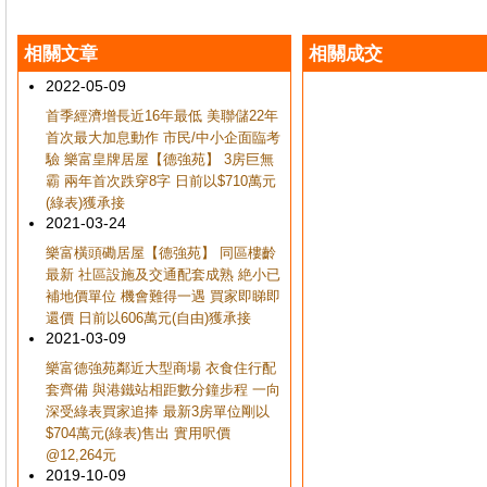
相關文章
相關成交
2022-05-09
首季經濟增長近16年最低 美聯儲22年
首次最大加息動作 市民/中小企面臨考
驗 樂富皇牌居屋【德強苑】 3房巨無
霸 兩年首次跌穿8字 日前以$710萬元
(綠表)獲承接
2021-03-24
樂富橫頭磡居屋【德強苑】 同區樓齡
最新 社區設施及交通配套成熟 絶小已
補地價單位 機會難得一遇 買家即睇即
還價 日前以606萬元(自由)獲承接
2021-03-09
樂富德強苑鄰近大型商場 衣食住行配
套齊備 與港鐵站相距數分鐘步程 一向
深受綠表買家追捧 最新3房單位剛以
$704萬元(綠表)售出 實用呎價
@12,264元
2019-10-09