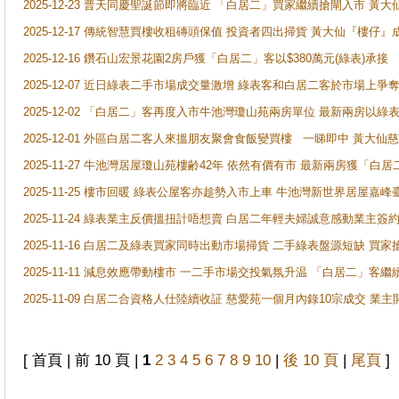
2025-12-23 普天同慶聖誕節即將臨近 「白居二」買家繼續搶閘入市 黃
2025-12-17 傳統智慧買樓收租磚頭保值 投資者四出掃貨 黃大仙『樓仔』
2025-12-16 鑽石山宏景花園2房戶獲「白居二」客以$380萬元(綠表)承接
2025-12-07 近日綠表二手市場成交量激增 綠表客和白居二客於市場上
2025-12-02 「白居二」客再度入市牛池灣瓊山苑兩房單位 最新兩房以綠表
2025-12-01 外區白居二客人來搵朋友聚會食飯變買樓 一睇即中 黃大仙
2025-11-27 牛池灣居屋瓊山苑樓齢42年 依然有價有市 最新兩房獲「白居
2025-11-25 樓市回暖 綠表公屋客亦趁勢入市上車 牛池灣新世界居屋嘉
2025-11-24 綠表業主反價搵扭計唔想賣 白居二年輕夫婦誠意感動業主簽約 
2025-11-16 白居二及綠表買家同時出動市場掃貨 二手綠表盤源短缺 
2025-11-11 減息效應帶動樓市 一二手市場交投氣氛升温 「白居二」
2025-11-09 白居二合資格人仕陸續收証 慈愛苑一個月內錄10宗成交 業
[ 首頁 | 前 10 頁 |
1
2
3
4
5
6
7
8
9
10
|
後 10 頁
|
尾頁
]