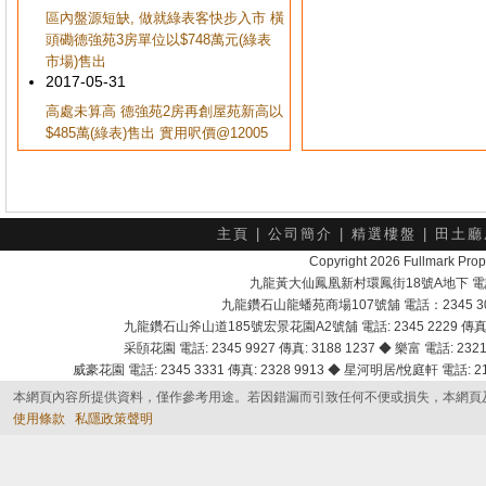
區內盤源短缺, 做就綠表客快步入市 橫
頭磡德強苑3房單位以$748萬元(綠表
市場)售出
2017-05-31
高處未算高 德強苑2房再創屋苑新高以
$485萬(綠表)售出 實用呎價@12005
主頁
|
公司簡介
|
精選樓盤
|
田土廳
Copyright 2026 Fullmark 
九龍黃大仙鳳凰新村環鳳街18號A地下 電話：232
九龍鑽石山龍蟠苑商場107號舖 電話：2345 303
九龍鑽石山斧山道185號宏景花園A2號舖 電話: 2345 2229 傳真: 
采頣花園 電話: 2345 9927 傳真: 3188 1237 ◆ 樂富 電話: 2321 
威豪花園 電話: 2345 3331 傳真: 2328 9913 ◆ 星河明居/悅庭軒 電話: 2116
本網頁內容所提供資料，僅作參考用途。若因錯漏而引致任何不便或損失，本網頁
使用條款
私隱政策聲明